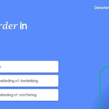
Dienste
in
rder
s
ekleding of -bedekking
kleding of -stoffering