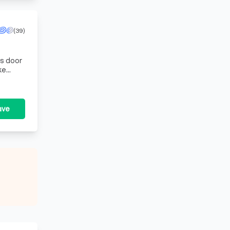
(39)
ns door
ke
 het nu
ave