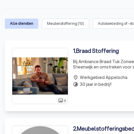
Alle diensten
Meubelstoffering
(
10
)
Autobekleding of -st
1
.
Braad Stoffering
Bij Ambiance Braad Tuk Zonweri
Steenwijk en omstreken voor a
onderscheidt zich door een pe
Werkgebied Appelscha
elk h
place
30 jaar in bedrijf
timelapse
5
photo_size_select_actual
2
.
Meubelstofferingsbedr