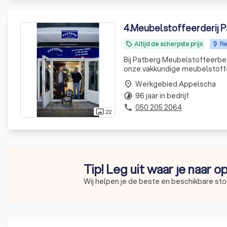
4
.
Meubelstoffeerderij P
Altijd de scherpste prijs
Re
local_offer
Bij Patberg Meubelstoffeerbed
onze vakkundige meubelstoffer
meubels, bieden wij een breed
Werkgebied Appelscha
place
96 jaar in bedrijf
timelapse
050 205 2064
phone
22
photo_size_select_actual
Tip! Leg uit waar je naar o
Wij helpen je de beste en beschikbare sto