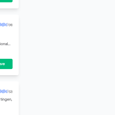
(8)
ionals
 om het
ave
(2)
tingen,
 of het