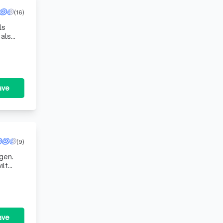
(16)
ls
 als
jvende
ave
(9)
gen.
ilt
vervangen? Bij ons in Leeuwarden bent u aan het juiste adres voor vakmanschap in meubelstoffering. Wi
ave