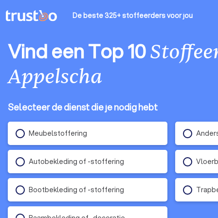
De beste 325+ stoffeerders
voor jou
Vind een Top 10
Stoffee
Appelscha
Selecteer de dienst die je nodig hebt
Meubelstoffering
Ander
Autobekleding of -stoffering
Vloerb
Bootbekleding of -stoffering
Trapbe
Raambekleding of -decoratie