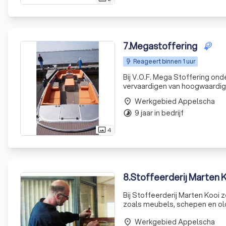
7
.
Megastoffering
Reageert binnen 1 uur
Bij V.O.F. Mega Stoffering on
vervaardigen van hoogwaardig
bieden wij maatwerk in divers
Werkgebied Appelscha
place
opnieuw b
9 jaar in bedrijf
timelapse
4
photo_size_select_actual
8
.
Stoffeerderij Marten 
Bij Stoffeerderij Marten Kooi 
zoals meubels, schepen en old
vakmanschap en een oog voor 
Werkgebied Appelscha
nu gaat
place