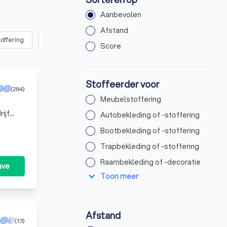
Aanbevolen
Afstand
toffering
Raambekleding of -decoratie
(
4
)
Vloerbekleding of -
Score
Stoffeerder voor
(284)
Meubelstoffering
ijf
Autobekleding of -stoffering
en van
Bootbekleding of -stoffering
Trapbekleding of -stoffering
Raambekleding of -decoratie
ave
expand_more
Toon meer
Afstand
(13)