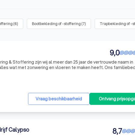
offering
(
6
)
Bootbekleding of -stoffering
(
7
)
Trapbekleding of -s
9,0
ng & Stoffering zijn wij al meer dan 25 jaar de vertrouwde naam in
lles wat met zonwering en vloeren te maken heeft. Ons familiebedr
rsoonlijke benadering en een diepgaande passie voor het verfraai
Vraag beschikbaarheid
Ontvang prijsopg
ijf Calypso
8,7