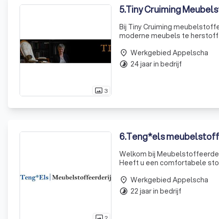
5
.
Tiny Cruiming Meubels
Bij Tiny Cruiming meubelstoff
moderne meubels te herstoffer
bedrijven. Ontdek ook onze n
Werkgebied Appelscha
offer
place
24 jaar in bedrijf
timelapse
3
photo_size_select_actual
6
.
Teng*els meubelstoff
Welkom bij Meubelstoffeerder
Heeft u een comfortabele stoel
Werkgebied Appelscha
place
22 jaar in bedrijf
timelapse
2
photo_size_select_actual