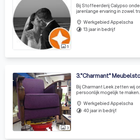
Bij Stoffeerderij Calypso ond
jarenlange ervaring in zowel t
voor het herstofferen van meu
Werkgebied Appelscha
place
13 jaar in bedrijf
timelapse
5
photo_size_select_actual
3
.
"Charmant" Meubelsto
Bij Charmant Leek zetten wij 
persoonlijk mogelijk te maken
Daarom hanteren wij strikte pri
Werkgebied Appelscha
place
40 jaar in bedrijf
timelapse
3
photo_size_select_actual