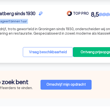
atberg sinds 1930
8,5
TOP PRO
ageert binnen 1 uur
rijf, trots geworteld in Groningen sinds 1930, onderscheiden wij o
ing en restauratie. Gespecialiseerd in zowel moderne als klassie
 scala aan hoogwaardige meubelstoffen, leer en kunstleer aan. Of
Vraag beschikbaarheid
Ontvang prijsopg
p zoek bent
Omschrijf mijn opdracht
ffeerders te vinden.