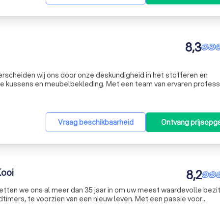
8,3
derscheiden wij ons door onze deskundigheid in het stofferen en
e kussens en meubelbekleding. Met een team van ervaren profess
e textielsoorten, perfect afgestemd op uw wensen. Of het nu gaat
Vraag beschikbaarheid
Ontvang prijsopg
Kooi
8,2
zetten we ons al meer dan 35 jaar in om uw meest waardevolle bezit
timers, te voorzien van een nieuw leven. Met een passie voor
detail, herstofferen we uw eigendommen precies naar uw wensen,