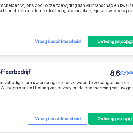
erscheiden wij ons door onze toewijding aan vakmanschap en kwalite
raditionele als moderne stofferingstechnieken, zijn wij uw ideale pa
bels en het uitvoeren van gespecialiseerde projectstofferingen.
Vraag beschikbaarheid
Ontvang prijsopg
ffeerbedrijf
8,6
ons volledig in om uw ervaring met onze website zo aangenaam en
. Wij begrijpen het belang van privacy en de bescherming van uw ge
vacyregels en zorgen wij ervoor dat uw informatie altijd veilig is en
Vraag beschikbaarheid
Ontvang prijsopg