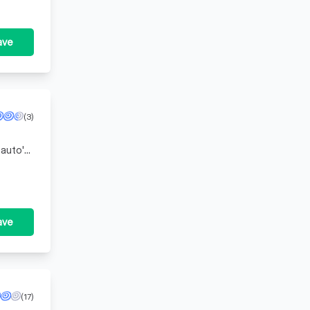
ave
(3)
auto's,
n lede
ave
(17)