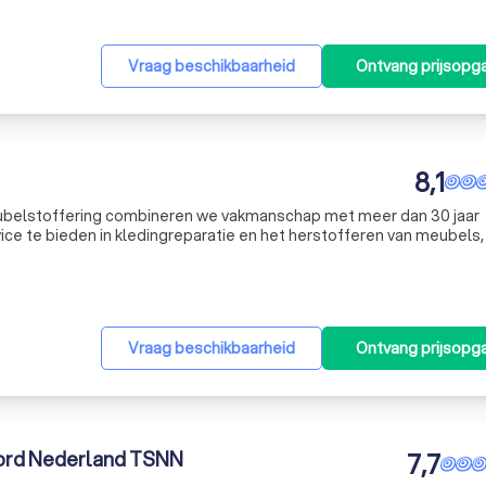
Vraag beschikbaarheid
Ontvang prijsopg
8,1
eubelstoffering combineren we vakmanschap met meer dan 30 jaar
vice te bieden in kledingreparatie en het herstofferen van meubels, 
lisatie strekt zich uit van het nauwkeurig herstellen van stoffen e
Vraag beschikbaarheid
Ontvang prijsopg
oord Nederland TSNN
7,7