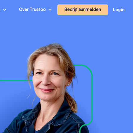
Bedrijf aanmelden
n
Over Trustoo
Login