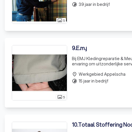
39 jaar in bedrijf
timelapse
5
photo_size_select_actual
9
.
E.m.j
Bij EMJ Kledingreparatie & M
ervaring om uitzonderlijke ser
caravans en boten. Onze specia
Werkgebied Appelscha
place
15 jaar in bedrijf
timelapse
5
photo_size_select_actual
10
.
Totaal Stoffering N