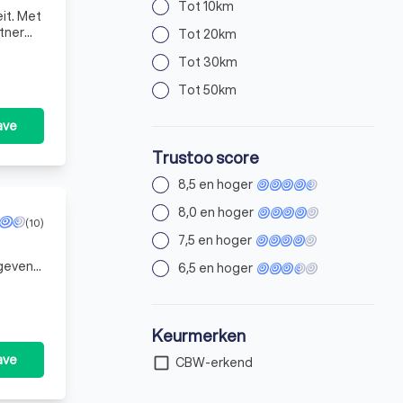
Tot 10km
it. Met
rtner
Tot 20km
Tot 30km
Tot 50km
ave
Trustoo score
8,5 en hoger
8,0 en hoger
(10)
7,5 en hoger
gevens.
6,5 en hoger
 met
Keurmerken
ave
check_box_outline_blank
CBW-erkend