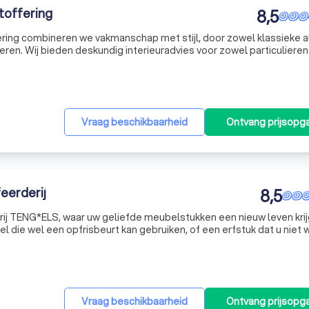
toffering
8,5
ering combineren we vakmanschap met stijl, door zowel klassieke a
en. Wij bieden deskundig interieuradvies voor zowel particulieren
ieuwe workshop meubelstofferen! Neem contact op voor een vrijbli
Vraag beschikbaarheid
Ontvang prijsopg
eerderij
8,5
ij TENG*ELS, waar uw geliefde meubelstukken een nieuw leven krij
 die wel een opfrisbeurt kan gebruiken, of een erfstuk dat u niet w
Vraag beschikbaarheid
Ontvang prijsopg