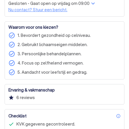
Gesloten - Gaat open op vrijdag om 09:00
welzijn? Neem dan contact met ons op voor een 
Nu contact? Stuur een bericht.
vrijblijvende offerte en ontdek hoe wij u kunnen helpen uw 
levenskwaliteit aanzienlijk te verbeteren.
Waarom voor ons kiezen?
check_circle
1. Bevordert gezondheid op celniveau.
check_circle
2. Gebruikt lichaamseigen middelen.
check_circle
3. Persoonlijke behandelplannen.
check_circle
4. Focus op zelfhelend vermogen.
check_circle
5. Aandacht voor leefstijl en gedrag.
Ervaring & vakmanschap
star
6
reviews
Checklist
inf
KVK gegevens gecontroleerd.