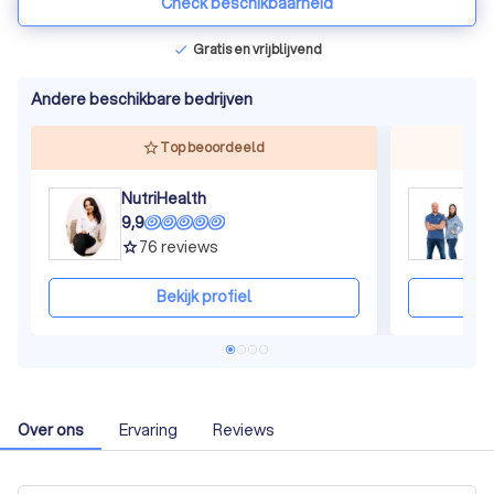
Check beschikbaarheid
Gratis en vrijblijvend
check
Andere beschikbare bedrijven
Top beoordeeld
NutriHealth
U
9,9
9,
76
reviews
grade
gra
Bekijk profiel
Over ons
Ervaring
Reviews