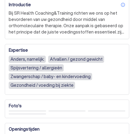
Introductie
inf
Bij SR Health Coaching&Training richten we ons op het 
bevorderen van uw gezondheid door middel van 
orthomoleculaire therapie. Onze aanpak is gebaseerd op 
het principe dat de juiste voedingsstoffen essentieel zijn 
voor het optimaal functioneren van uw lichaamscellen. 
Wij geloven sterk in de kracht van voeding als basis voor 
Expertise
gezondheid en zetten daarnaast gericht supplementen 
in om het zelfhelend vermogen van uw lichaam te 
Anders, namelijk:
Afvallen / gezond gewicht
ondersteunen.

Spijsvertering / allergieën
Onze behandelingen zijn volledig gepersonaliseerd. 
Zwangerschap / baby- en kindervoeding
Geen mens is hetzelfde, en dat geldt ook voor de weg 
Gezondheid / voeding bij ziekte
naar optimale gezondheid. Wij nemen uitgebreid de tijd 
om uw specifieke situatie en behoeften te analyseren, 
zodat we een behandeling kunnen samenstellen die 
Foto's
precies bij u past. Naast voedingsadvies besteden we 
ook aandacht aan beweging, ontspanning en 
gedragsveranderingen die bijdragen aan uw welzijn.

Openingstijden
Bent u klaar om te investeren in uw gezondheid en 