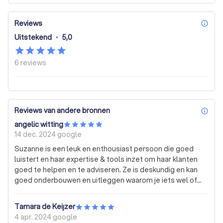
Reviews
inf
Uitstekend
•
5,0
6
reviews
Reviews van andere bronnen
inf
angelic witting
14 dec. 2024
google
Suzanne is een leuk en enthousiast persoon die goed
luistert en haar expertise & tools inzet om haar klanten
goed te helpen en te adviseren. Ze is deskundig en kan
goed onderbouwen en uitleggen waarom je iets wel of
niet zou moeten doen. Suzanne heeft mij goed geholpen
en ik zou haar zeker aanbevelen.
Tamara de Keijzer
4 apr. 2024
google