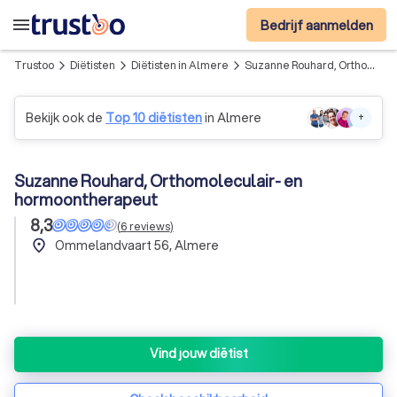
menu
Bedrijf aanmelden
Trustoo
Diëtisten
Diëtisten in Almere
Suzanne Rouhard, Orthomoleculair- en hormoontherapeut
arrow_forward_ios
arrow_forward_ios
arrow_forward_ios
Bekijk ook de
Top 10 diëtisten
in Almere
+
Suzanne Rouhard, Orthomoleculair- en
hormoontherapeut
8,3
(
6
reviews
)
place
Ommelandvaart 56, Almere
Vind jouw diëtist