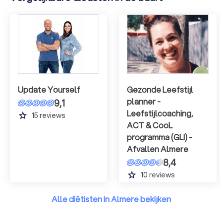
Update Yourself
Gezonde Leefstijl
planner -
9,1
Leefstijlcoaching,
grade
15
reviews
ACT & CooL
programma (GLI) -
Afvallen Almere
8,4
grade
10
reviews
Alle diëtisten in Almere bekijken