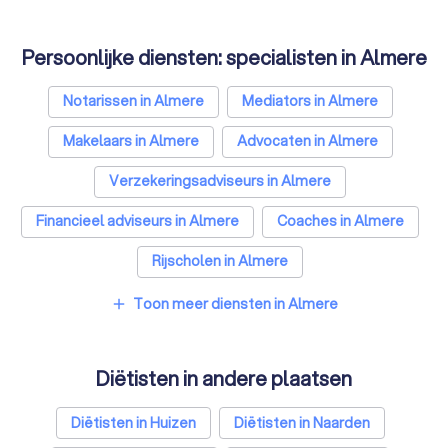
Persoonlijke diensten: specialisten in Almere
Notarissen in Almere
Mediators in Almere
Makelaars in Almere
Advocaten in Almere
Verzekeringsadviseurs in Almere
Financieel adviseurs in Almere
Coaches in Almere
Rijscholen in Almere
Relatietherapeuten in Almere
Toon meer diensten in Almere
add
Psychologen in Almere
Diëtisten in andere plaatsen
Belastingadviseurs in Almere
Hypotheekadviseurs in Almere
Diëtisten in Huizen
Diëtisten in Naarden