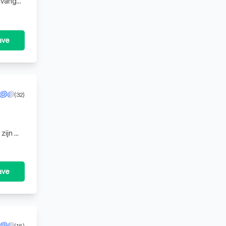
rvang
ave
(32)
 zijn we
ave
(16)