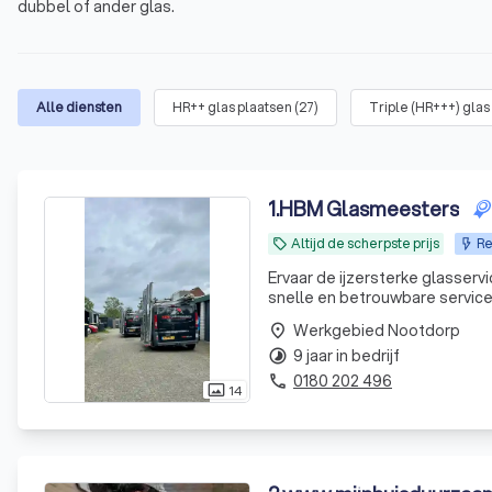
dubbel of ander glas.
Alle diensten
HR++ glas plaatsen
(
27
)
Triple (HR+++) glas
1
.
HBM Glasmeesters
Altijd de scherpste prijs
Re
local_offer
Ervaar de ijzersterke glasser
snelle en betrouwbare service.
hoogste precisie wordt uitge
Werkgebied Nootdorp
place
woning
9 jaar in bedrijf
timelapse
0180 202 496
phone
14
photo_size_select_actual