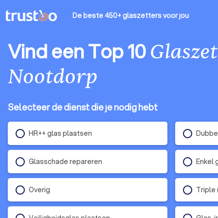
De beste 450+ glaszetters
voor jou
Vind een Top 10
Glaszet
Nootdorp
Selecteer de dienst die je nodig hebt
HR++ glas plaatsen
Dubbel
Glasschade repareren
Enkel 
Overig
Triple
Veiligheidsglas plaatsen
Glas-i