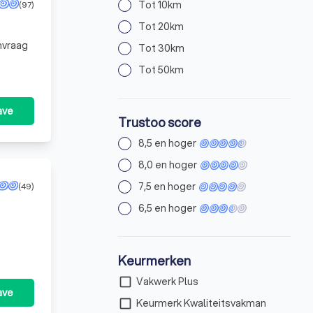
Tot 10km
(97)
Tot 20km
anvraag
Tot 30km
Tot 50km
ave
Trustoo score
8,5 en hoger
8,0 en hoger
7,5 en hoger
(49)
6,5 en hoger
Keurmerken
check_box_outline_blank
Vakwerk Plus
ave
check_box_outline_blank
Keurmerk Kwaliteitsvakman