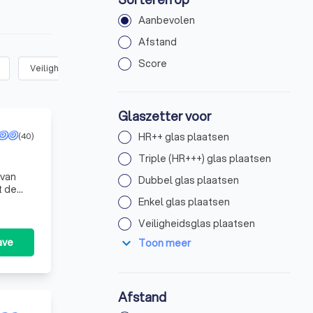
Aanbevolen
Afstand
Score
Veiligheidsglas plaatsen
(
22
)
Glasschade repareren
(
19
)
Glaszetter voor
(40)
HR++ glas plaatsen
Triple (HR+++) glas plaatsen
 van
Dubbel glas plaatsen
t de
r uw
Enkel glas plaatsen
Veiligheidsglas plaatsen
expand_more
ave
Toon meer
Afstand