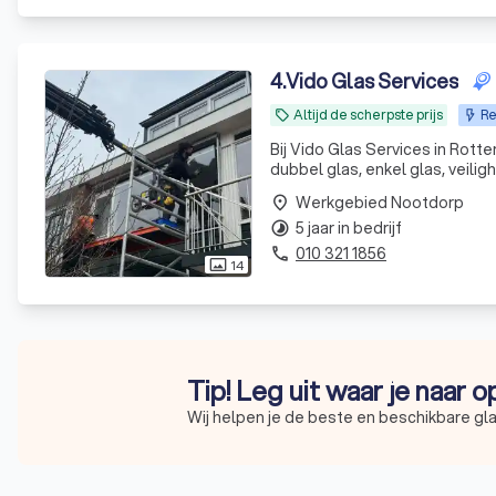
4
.
Vido Glas Services
Altijd de scherpste prijs
Re
local_offer
Bij Vido Glas Services in Rott
dubbel glas, enkel glas, veili
Met onze expertise bieden we
Werkgebied Nootdorp
place
5 jaar in bedrijf
timelapse
010 321 1856
phone
14
photo_size_select_actual
Tip! Leg uit waar je naar 
Wij helpen je de beste en beschikbare gla