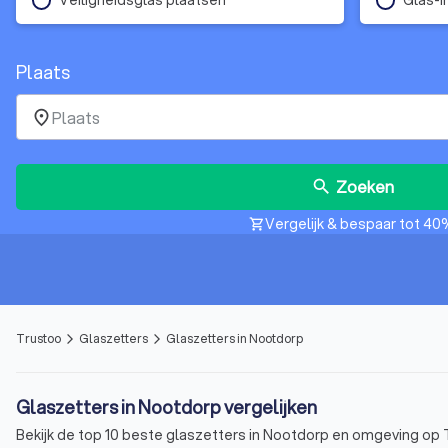
Plaats
place
Zoeken
search
Vergelijk & bespaar tot 40
shopping_cart
Trustoo
Glaszetters
Glaszetters in Nootdorp
arrow_forward_ios
arrow_forward_ios
Glaszetters in Nootdorp vergelijken
Bekijk de top 10 beste glaszetters in Nootdorp en omgeving op T