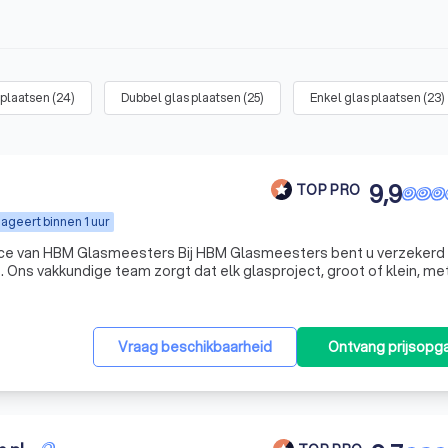
 plaatsen
(
24
)
Dubbel glas plaatsen
(
25
)
Enkel glas plaatsen
(
23
)
9,9
TOP PRO
ageert binnen 1 uur
vice van HBM Glasmeesters Bij HBM Glasmeesters bent u verzekerd
 Ons vakkundige team zorgt dat elk glasproject, groot of klein, me
voerd. Van glaszetten en vervangen tot duurzame oplossingen voo
Vraag beschikbaarheid
Ontvang prijsopg