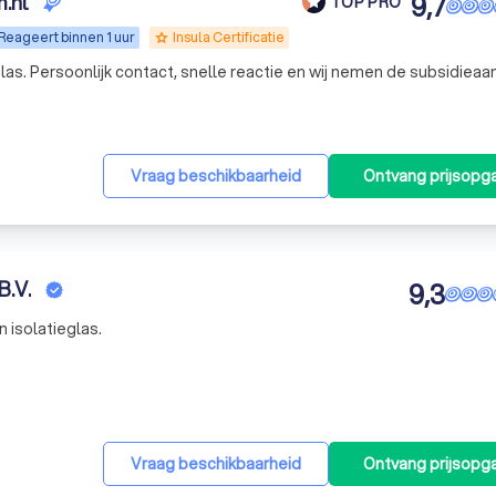
.nl
9,7
TOP PRO
Reageert binnen 1 uur
Insula Certificatie
grade
 glas. Persoonlijk contact, snelle reactie en wij nemen de subsidiea
Vraag beschikbaarheid
Ontvang prijsopg
B.V.
9,3
 isolatieglas.
Vraag beschikbaarheid
Ontvang prijsopg