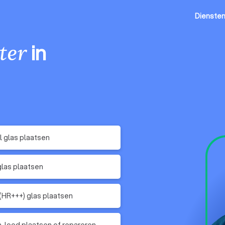
Dienste
in
ter
 glas plaatsen
glas plaatsen
 (HR+++) glas plaatsen
n-lood plaatsen of repareren