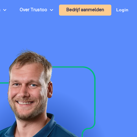
Bedrijf aanmelden
n
Over Trustoo
Login