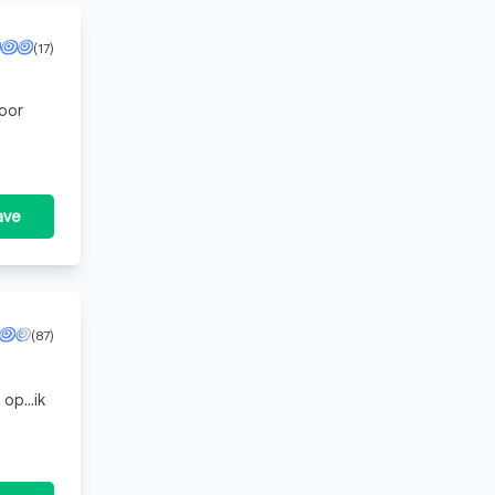
(17)
oor
ave
(87)