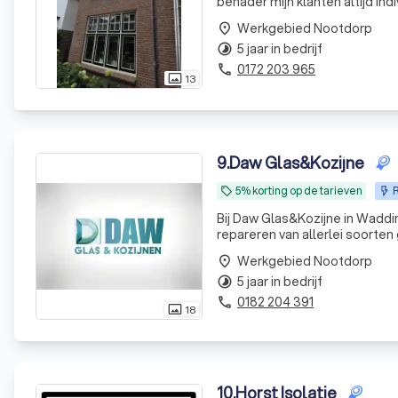
benader mijn klanten altijd in
HR++ en HR+++ glas en andere g
Werkgebied Nootdorp
place
5 jaar in bedrijf
timelapse
0172 203 965
phone
13
photo_size_select_actual
9
.
Daw Glas&Kozijne
5% korting op de tarieven
R
local_offer
Bij Daw Glas&Kozijne in Waddin
repareren van allerlei soorten 
experts in het plaatsen van HR
Werkgebied Nootdorp
place
5 jaar in bedrijf
timelapse
0182 204 391
phone
18
photo_size_select_actual
10
.
Horst Isolatie