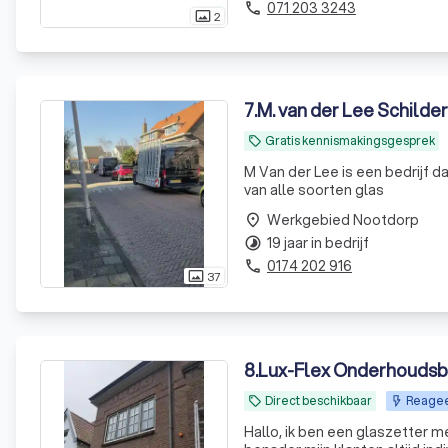
071 203 3243
phone
2
photo_size_select_actual
7
.
M. van der Lee Schilde
Gratis kennismakingsgesprek
local_offer
M Van der Lee is een bedrijf dat word gerund doo
van alle soorten glas
Werkgebied Nootdorp
place
19 jaar in bedrijf
timelapse
0174 202 916
phone
37
photo_size_select_actual
8
.
Lux-Flex Onderhoudsbe
Direct beschikbaar
Reagee
local_offer
Hallo, ik ben een glaszetter me