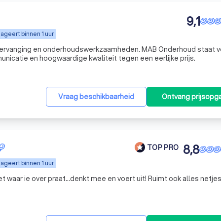
9,1
ageert binnen 1 uur
asvervanging en onderhoudswerkzaamheden. MAB Onderhoud staat v
nicatie en hoogwaardige kwaliteit tegen een eerlijke prijs.
Vraag beschikbaarheid
Ontvang prijsopg
8,8
TOP PRO
ageert binnen 1 uur