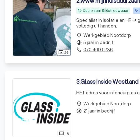
2
.
www.mijnhuisduurzaam
Duurzaam & Betrouwbaar
local_offer
Specialist in isolatie en HR++
volledig uit handen.
Werkgebied Nootdorp
place
5 jaar in bedrijf
timelapse
070 409 0736
phone
26
photo_size_select_actual
3
.
Glass Inside Westland 
HET adres voor interieurglas en
Werkgebied Nootdorp
place
21 jaar in bedrijf
timelapse
18
photo_size_select_actual