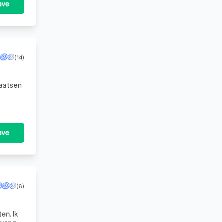
ave
(14)
ave
(6)
en. Ik