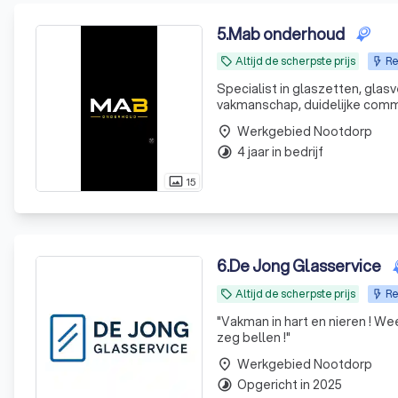
5
.
Mab onderhoud
Altijd de scherpste prijs
Re
local_offer
Specialist in glaszetten, gl
vakmanschap, duidelijke commu
Werkgebied Nootdorp
place
4 jaar in bedrijf
timelapse
15
photo_size_select_actual
6
.
De Jong Glasservice
Altijd de scherpste prijs
Re
local_offer
"
Vakman in hart en nieren ! Weet waar ie over praat...denkt mee en voert uit! Ruimt ook alles netjes op...ik
zeg bellen !
"
Werkgebied Nootdorp
place
Opgericht in 2025
timelapse