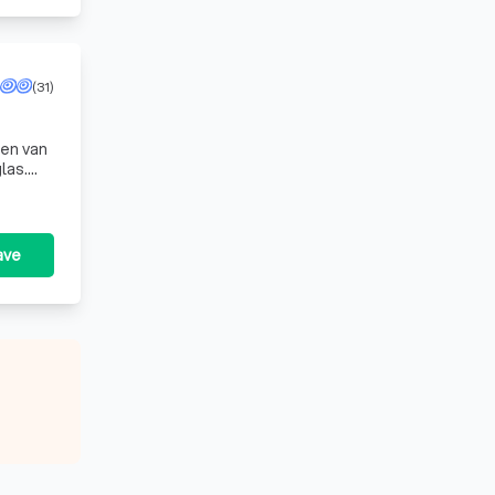
(31)
sen van
las.
 e
ave