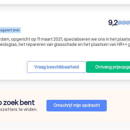
9,2
ageert snel
erdam, opgericht op 11 maart 2021, specialiseren we ons in het plaat
gheidsglas, het repareren van glasschade en het plaatsen van HR++ g
 nauwkeurige en betrouwbare glaszetdiensten. Vraag vandaag nog
Vraag beschikbaarheid
Ontvang prijsopg
op zoek bent
Omschrijf mijn opdracht
szetters te vinden.