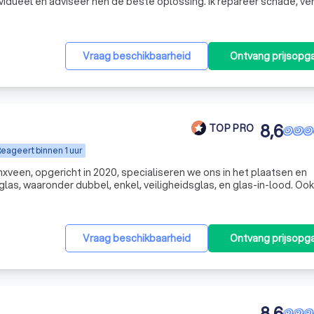
dividueel en adviseer hen de beste oplossing. Ik repareer schade, ve
lassoorten. Snelle vervanging is mogelijk binnen 24 uur. Ik
Vraag beschikbaarheid
Ontvang prijsopg
8,6
TOP PRO
eageert binnen 1 uur
xveen, opgericht in 2020, specialiseren we ons in het plaatsen en
glas, waaronder dubbel, enkel, veiligheidsglas, en glas-in-lood. Ook
++ en Triple (HR+++) glas. Ons doel is om elke klus met precisie e
Vraag beschikbaarheid
Ontvang prijsopg
8,6