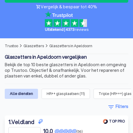
Vergelijk & bespaar tot 40%
shopping_cart
Uitstekend
|
4373
reviews
Trustoo
Glaszetters
Glaszetters in Apeldoorn
arrow_forward_ios
arrow_forward_ios
Glaszetters in Apeldoorn vergelijken
Bekijk de top 10 beste glaszetters in Apeldoorn en omgeving
op Trustoo. Objectief & onafhankelijk. Voor het repareren of
plaatsen van enkel, dubbel of ander glas.
Alle diensten
HR++ glas plaatsen
(
11
)
Triple (HR+++) glas 
filter_list
Filters
1
.
Veldland
TOP PRO
10,0
(56)