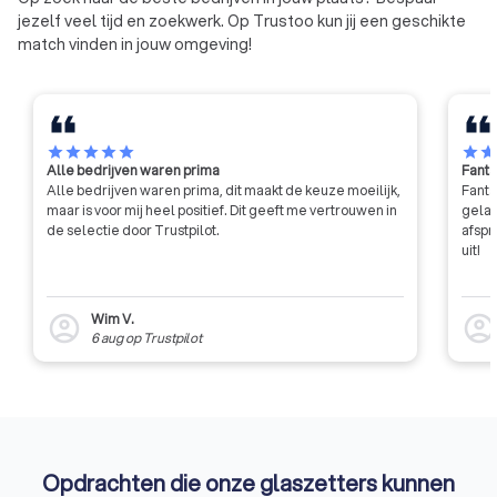
jezelf veel tijd en zoekwerk. Op Trustoo kun jij een geschikte
match vinden in jouw omgeving!
star
star
star
star
star
star
sta
Alle bedrijven waren prima
Fanta
Alle bedrijven waren prima, dit maakt de keuze moeilijk,
Fanta
maar is voor mij heel positief. Dit geeft me vertrouwen in
gelat
de selectie door Trustpilot.
afspr
uit!
Wim V.
account_circle
account_circl
6 aug
op
Trustpilot
Opdrachten die onze glaszetters kunnen