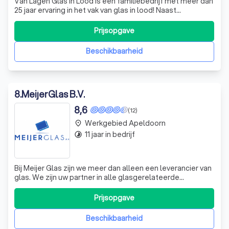
Van Lagen Glas in Lood is een familiebedrijf met meer dan
25 jaar ervaring in het vak van glas in lood! Naast
Traditioneel glas in lood maken we gebruik van de
nieuwste glas in lood technieken, maken we niet alleen
Prijsopgave
mooi, maar ook zeer sterk glas in lood! Geen ruitjes meer
stuk!
Beschikbaarheid
8
.
MeijerGlas B.V.
8,6
(12)
Werkgebied Apeldoorn
place
11 jaar in bedrijf
timelapse
Bij Meijer Glas zijn we meer dan alleen een leverancier van
glas. We zijn uw partner in alle glasgerelateerde
projecten. Of u nu een nieuw bouwproject heeft waar u
glas wilt laten plaatsen, of het bestaande glas in uw huis,
Prijsopgave
pand of kantoor wilt laten vervangen, wij staan voor u klaar.
Dankzij onze j
Beschikbaarheid