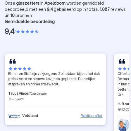
Onze
glaszetters
in
Apeldoorn
worden gemiddeld
beoordeeld met een
9,4
gebaseerd op in totaal
1.087
reviews
uit
10
bronnen
Gemiddelde beoordeling
9,4
•
star
star
star
star
star_half
star
star
star
star
star
star
star
sta
Elmar en Stef zijn vakjongens. Ze hebben bij ons het dak
Offerte
geïsoleerd en nieuwe kozijnen geplaatst. Duidelijke
De mont
afspraken en prima afgewerkt.
in hun o
bellen.
Truus Vincent
op Google
Urk
15-01-2026
H. R. va
16-12-20
Veldland
Bekijk profiel