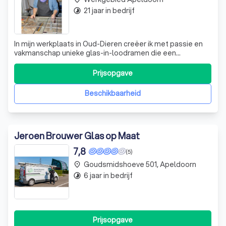
21 jaar in bedrijf
timelapse
In mijn werkplaats in Oud-Dieren creëer ik met passie en
vakmanschap unieke glas-in-loodramen die een
persoonlijke en kleurrijke touch aan uw huis of gebouw
geven. Glas-in-lood is een eeuwenoud ambacht dat niet
Prijsopgave
alleen schoonheid toevoegt, maar ook een duurzame
toekomst verdient. Ik bied niet alleen
Beschikbaarheid
Jeroen Brouwer Glas op Maat
7,8
(5)
Goudsmidshoeve 501, Apeldoorn
place
6 jaar in bedrijf
timelapse
Prijsopgave