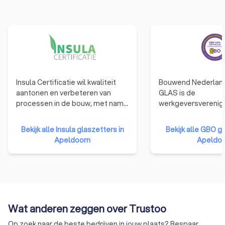
Insula Certificatie wil kwaliteit
Bouwend Nederlan
aantonen en verbeteren van
GLAS is de
processen in de bouw, met name
werkgeversverenigi
de processen welke gericht zijn
werkgevers die actie
op verduurzaming van vastgoed.
vlakglasbranche. 
Bekijk alle Insula glaszetters in
Bekijk alle GBO gl
Insula Certificatie is een
is de belangenbeha
Apeldoorn
Apeldoo
onafhankelijk kennisinstituut dat
bedrijven die zich 
is opgericht door mensen die
met het produceren
vinden dat certificatie
verhandelen, bewe
praktischer kan en een grote
plaatsen van vlakgl
meerwaarde kan bieden
Wat anderen zeggen over Trustoo
Op zoek naar de beste bedrijven in jouw plaats? Bespaar