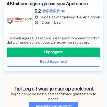
4
.
KleiboerLägers glasservice Apeldoorn
9,2
(38)
Oude Beekbergerweg 104, Apeldoorn
place
42 jaar in bedrijf
timelapse
KleiboerLägers Glasservice is een gerenommeerd bedrijf
dat zich onderscheidt door zijn expertise in glas en
glasproducten. Opgericht in 1964 door J.M. Kleiboer en
later overgenomen door zijn zoon, René Kleiboer, heeft
Prijsopgave
het bedrijf zich ontwikkeld tot een toonaangevende
speler in de glasindustrie. Wij
Beschikbaarheid
Tip! Leg uit waar je naar op zoek bent
Wij helpen je de beste en beschikbare glaszetters te
vinden.
Omschrijf mijn opdracht