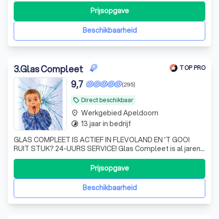
Prijsopgave
Beschikbaarheid
3
.
Glas Compleet
TOP PRO
9,7
(295)
Direct beschikbaar
local_offer
Werkgebied Apeldoorn
place
13 jaar in bedrijf
timelapse
GLAS COMPLEET IS ACTIEF IN FLEVOLAND EN ’T GOOI
RUIT STUK? 24-UURS SERVICE! Glas Compleet is al jaren
actief in de hele provincie Flevoland en ’t Gooi. Ons team
bestaat uit glaszetters die meer dan 25 jaar ervaring
Prijsopgave
hebben in de glaswereld. Onze succesformule is een
goede service, het leveren van kwa
Beschikbaarheid