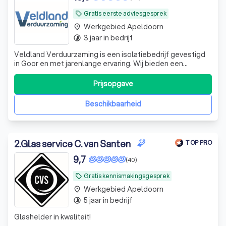
Gratis eerste adviesgesprek
local_offer
Werkgebied Apeldoorn
place
3 jaar in bedrijf
timelapse
Veldland Verduurzaming is een isolatiebedrijf gevestigd
in Goor en met jarenlange ervaring. Wij bieden een
uitgebreid scala aan isolatiediensten die bijdragen aan
een energiezuinig huis.
Prijsopgave
Beschikbaarheid
2
.
Glas service C. van Santen
TOP PRO
9,7
(40)
Gratis kennismakingsgesprek
local_offer
Werkgebied Apeldoorn
place
5 jaar in bedrijf
timelapse
Glashelder in kwaliteit!