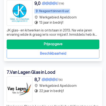
9,0
(19)
Reageert binnen 6 uur
Werkgebied Apeldoorn
place
13 jaar in bedrijf
timelapse
JK glas- en kitwerken is ontstaan in 2013. Na vele jaren
ervaring wilde ik graag iets voor mijzelf. Inmiddels heb ik
meer dan 30 jaar ervaring en kan ik mijzelf een vakman
noemen. Ik bied u graag de juiste oplossing en voorzie u
Prijsopgave
van adviezen, waardoor u het allerbeste product geleverd
krijgt.
Beschikbaarheid
7
.
Van Lagen Glas in Lood
8,7
(6)
Werkgebied Apeldoorn
place
22 jaar in bedrijf
timelapse