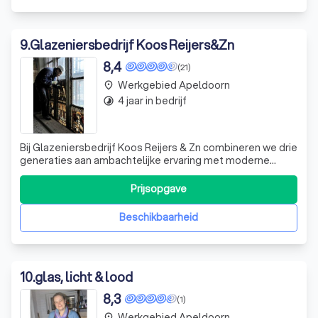
9
.
Glazeniersbedrijf Koos Reijers&Zn
8,4
(21)
Werkgebied Apeldoorn
place
4 jaar in bedrijf
timelapse
Bij Glazeniersbedrijf Koos Reijers & Zn combineren we drie
generaties aan ambachtelijke ervaring met moderne
technieken om glas-in-lood te creëren dat niet alleen
tijdloos is, maar ook perfect aansluit bij uw wensen. Onze
Prijsopgave
passie voor glas is voelbaar in elk project dat we
aannemen, of het nu gaat om
Beschikbaarheid
10
.
glas, licht & lood
8,3
(1)
Werkgebied Apeldoorn
place