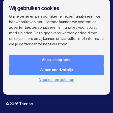
Wij gebruiken cookies
Glaszetters in Nijmegen
Glaszetters in Enschede
info@trustoo.nl
Om je beter en persoonlijker te helpen, analyseren we
Glaszetters in Haarlem
Glaszetters in Arnhem
het websiteverkeer. Hiermee kunnen we content en
advertenties personaliseren en functies voor social
Glaszetters in Amersfoort
media bieden. Deze gegevens worden gedeeld met
onze partners en zij kunnen dit aanvullen met informatie
Glaszetters in Den Bosch
keyboard_arrow_down
VOOR PARTICULIEREN
die je eerder aan ze hebt verstrekt.
Glaszetters in Maastricht
Glaszetters in Leiden
keyboard_arrow_down
VOOR BEDRIJVEN
Glaszetters in Dordrecht
Alles accepteren
keyboard_arrow_down
OVER TRUSTOO
Glaszetters in Zoetermeer
Alleen noodzakelijk
LAND
Nederland
Glaszetters bij jou in de buurt
Voorkeuren beheren
België
Duitsland
Spanje
©
2026
Trustoo