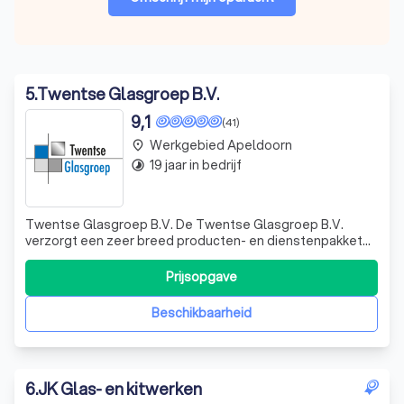
5
.
Twentse Glasgroep B.V.
9,1
(41)
Werkgebied Apeldoorn
place
19 jaar in bedrijf
timelapse
Twentse Glasgroep B.V. De Twentse Glasgroep B.V.
verzorgt een zeer breed producten- en dienstenpakket
op het gebied van glas. Of het nu gaat om een groot
renovatie- of nieuwbouwproject of om een ruitje in de
Prijsopgave
schuurdeur. Wij verzorgen het compleet voor bedrijven,
aannemers, woningbouwverenigingen, u
Beschikbaarheid
6
.
JK Glas- en kitwerken