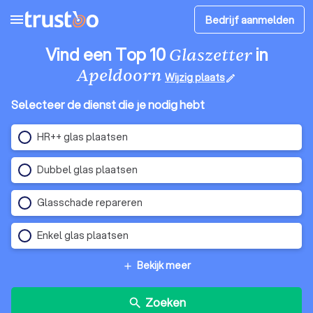
menu
Bedrijf aanmelden
Vind een Top 10
in
Glaszetter
Apeldoorn
Wijzig plaats
edit
Selecteer de dienst die je nodig hebt
HR++ glas plaatsen
Dubbel glas plaatsen
Glasschade repareren
Enkel glas plaatsen
Bekijk meer
add
Zoeken
search