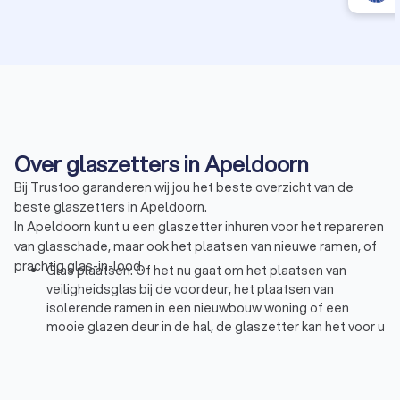
Over glaszetters in Apeldoorn
Bij Trustoo garanderen wij jou het beste overzicht van de
beste glaszetters in Apeldoorn.
In Apeldoorn kunt u een glaszetter inhuren voor het repareren
van glasschade, maar ook het plaatsen van nieuwe ramen, of
prachtig glas-in-lood.
Glas plaatsen: Of het nu gaat om het plaatsen van
veiligheidsglas bij de voordeur, het plaatsen van
isolerende ramen in een nieuwbouw woning of een
mooie glazen deur in de hal, de glaszetter kan het voor u
regelen.
Repareren: Gebroken ruit, of een kras op het raam? De
glaszetter weet met beiden raad. Het gebroken glas