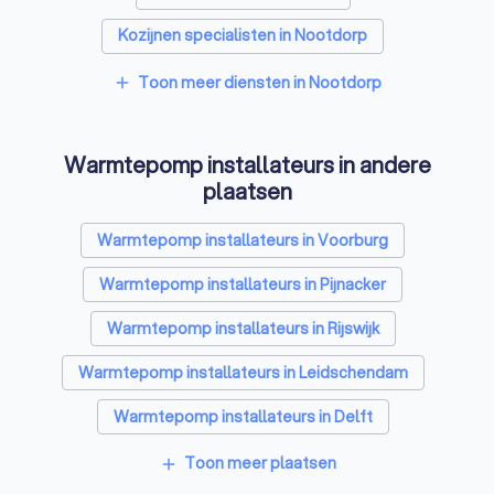
Kozijnen specialisten in Nootdorp
Zonnepanelen-installateurs in Nootdorp
Toon meer diensten in Nootdorp
add
Energielabel adviseurs in Nootdorp
Warmtepomp installateurs in andere
Thuisbatterij installateurs in Nootdorp
plaatsen
Warmtepomp installateurs in Voorburg
Warmtepomp installateurs in Pijnacker
Warmtepomp installateurs in Rijswijk
Warmtepomp installateurs in Leidschendam
Warmtepomp installateurs in Delft
Warmtepomp installateurs in Zoetermeer
Toon meer plaatsen
add