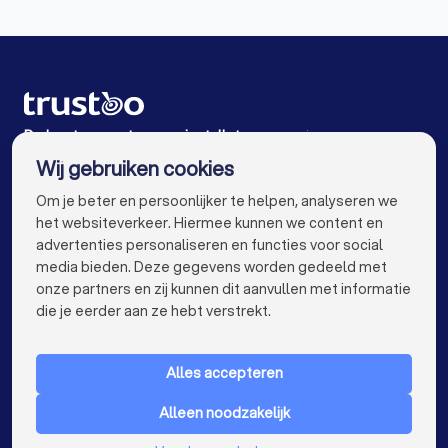
Warmtepomp installateurs in Den Haag
Warmtepomp installateurs in Berkel en Rodenrijs
Warmtepomp installateurs in Wateringen
Warmtepomp installateurs in Bergschenhoek
De beste warmtepomp installateurs voor jou
Wij gebruiken cookies
Warmtepomp installateurs in Amsterdam
info@trustoo.nl
Om je beter en persoonlijker te helpen, analyseren we
Warmtepomp installateurs in Rotterdam
het websiteverkeer. Hiermee kunnen we content en
advertenties personaliseren en functies voor social
Warmtepomp installateurs in Utrecht
media bieden. Deze gegevens worden gedeeld met
onze partners en zij kunnen dit aanvullen met informatie
Warmtepomp installateurs in Eindhoven
keyboard_arrow_down
VOOR PARTICULIEREN
die je eerder aan ze hebt verstrekt.
Warmtepomp installateurs in Tilburg
keyboard_arrow_down
VOOR BEDRIJVEN
Warmtepomp installateurs in Groningen
Alles accepteren
keyboard_arrow_down
OVER TRUSTOO
Warmtepomp installateurs in Almere
Alleen noodzakelijk
LAND
Nederland