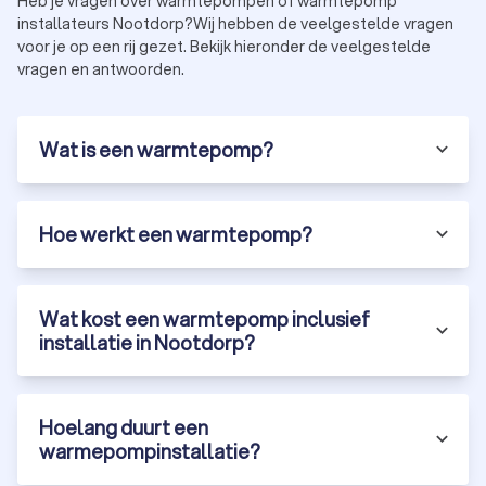
Heb je vragen over warmtepompen of warmtepomp
doorgevoerd.
installateurs Nootdorp?Wij hebben de veelgestelde vragen
voor je op een rij gezet. Bekijk hieronder de veelgestelde
vragen en antwoorden.
Stap 8: Oplevering en uitleg
Na succesvolle tests wordt de warmtepompinstallatie
opgeleverd. De installateur geeft een uitgebreide uitleg over
Wat is een warmtepomp?
het gebruik van de warmtepomp, het onderhoud ervan en
beantwoordt eventuele vragen die je hebt. Dit is ook het
moment waarop je de garantievoorwaarden ontvangt.
Hoe werkt een warmtepomp?
Stap 9: Nazorg en onderhoudsadvies
Het proces eindigt niet bij de oplevering. Een betrouwbare
Wat kost een warmtepomp inclusief
installateur biedt nazorg en geeft advies over het periodieke
installatie in Nootdorp?
onderhoud van de warmtepomp. Dit omvat regelmatige
controles, reiniging van filters en andere
onderhoudswerkzaamheden om de levensduur van de
Hoelang duurt een
warmtepomp te waarborgen.
warmepompinstallatie?