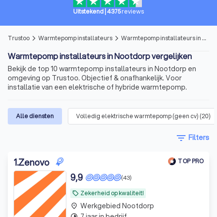
Uitstekend
|
4375
reviews
Trustoo
Warmtepomp installateurs
Warmtepomp installateurs in Nootdorp
arrow_forward_ios
arrow_forward_ios
Warmtepomp installateurs in Nootdorp vergelijken
Bekijk de top 10 warmtepomp installateurs in Nootdorp en
omgeving op Trustoo. Objectief & onafhankelijk. Voor
installatie van een elektrische of hybride warmtepomp.
Alle diensten
Volledig elektrische warmtepomp (geen cv)
(
20
)
filter_list
Filters
1
.
Zenovo
TOP PRO
9,9
(43)
Zekerheid op kwaliteit!
local_offer
Werkgebied Nootdorp
place
7 jaar in bedrijf
timelapse