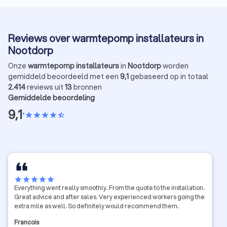
Reviews over warmtepomp installateurs in
Nootdorp
Onze
warmtepomp installateurs
in
Nootdorp
worden
gemiddeld beoordeeld met een
9,1
gebaseerd op in totaal
2.414
reviews uit
13
bronnen
Gemiddelde beoordeling
9,1
•
star
star
star
star
star_half
star
star
star
star
star
Everything went really smoothly. From the quote to the installation.
Great advice and after sales. Very experienced workers going the
extra mile as well. So definitely would recommend them.
Francois