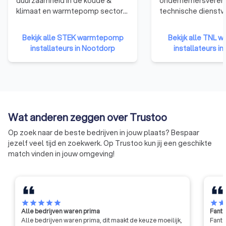
duurzaamheid in de koude &
ondernemersvereni
juiste warmtepomp installateur voor jouw project. We
klimaat en warmtepomp sector
technische dienstv
matchen je met lokale cv- en verwarmingsinstallateurs die
staan bij STEK centraal. Sinds
installatiebedrijven
ervaring hebben met het installeren van warmtepompen. Zo
1992 maken wij ons sterk om
technische detailh
Bekijk alle STEK warmtepomp
Bekijk alle TNL
(in)directe emissies in de
werken continu aan
kun je erop vertrouwen dat je warmtepomp installatie
installateurs in Nootdorp
installateurs i
koudetechniek terug te dringen.
verbeteren van de k
vakkundig en efficiënt wordt uitgevoerd. Vergelijk vier
Wij zijn er voor alle partijen die in
onze leden te onde
offertes via Trustoo en vind de warmtepompspecialist die bij
aanraking komen met de koude-,
hun ondernemersc
jou past.
klimaat- en
werkgeverschap.
warmtepompbranche zoals
monteurs, installatiebedrijven,
Wat anderen zeggen over Trustoo
eigenaren / beheerders van
koelinstallaties en de overheid.
Op zoek naar de beste bedrijven in jouw plaats? Bespaar
Ons werk kent drie pijlers:
jezelf veel tijd en zoekwerk. Op Trustoo kun jij een geschikte
bedrijfscertificaten
match vinden in jouw omgeving!
persoonscertificering
kennisoverdracht
star
star
star
star
star
star
sta
Alle bedrijven waren prima
Fanta
Alle bedrijven waren prima, dit maakt de keuze moeilijk,
Fanta