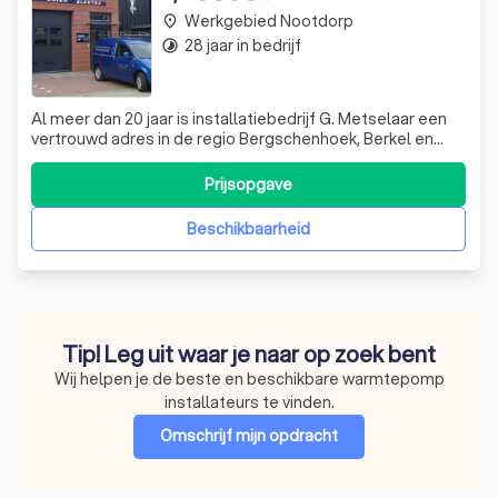
Werkgebied Nootdorp
place
28 jaar in bedrijf
timelapse
Al meer dan 20 jaar is installatiebedrijf G. Metselaar een
vertrouwd adres in de regio Bergschenhoek, Berkel en
Rodenrijs, Bleiswijk, Pijnacker en Rotterdam. Onze
installateurs zijn gespecialiseerd in gas, water, centrale
Prijsopgave
verwarming, warmtepompen, badkamers, toiletruimtes,
elektra, dakwerk en zink.
Beschikbaarheid
Tip! Leg uit waar je naar op zoek bent
Wij helpen je de beste en beschikbare warmtepomp
installateurs te vinden.
Omschrijf mijn opdracht