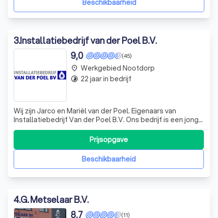
Beschikbaarheid
3
.
Installatiebedrijf van der Poel B.V.
9,0
(45)
Werkgebied Nootdorp
place
22 jaar in bedrijf
timelapse
Wij zijn Jarco en Mariël van der Poel. Eigenaars van
Installatiebedrijf Van der Poel B.V. Ons bedrijf is een jong,
dynamisch en regionaal opererend installatiebedrijf dat
staat voor kwaliteit, vakmanschap en service.
Prijsopgave
Beschikbaarheid
4
.
G. Metselaar B.V.
8,7
(11)