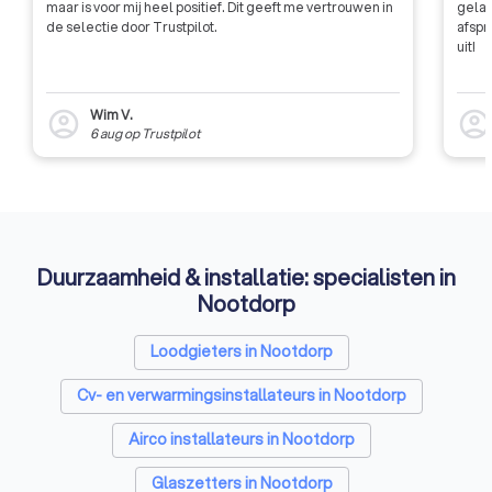
maar is voor mij heel positief. Dit geeft me vertrouwen in
gelat
de selectie door Trustpilot.
afspr
uit!
Wim V.
account_circle
account_circl
6 aug
op
Trustpilot
Duurzaamheid & installatie: specialisten in
Nootdorp
Loodgieters in Nootdorp
Cv- en verwarmingsinstallateurs in Nootdorp
Airco installateurs in Nootdorp
Glaszetters in Nootdorp