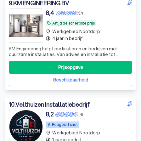
9
.
KM ENGINEERING BV
8,4
(7)
Altijd de scherpste prijs
local_offer
Werkgebied Nootdorp
place
4 jaar in bedrijf
timelapse
KM Engineering helpt particulieren en bedrijven met
duurzame installaties. Van advies en installatie tot
onderhoud en service leveren wij complete oplossingen
op maat.
Prijsopgave
Beschikbaarheid
10
.
Velthuizen Installatiebedrijf
8,2
(4)
Reageert snel
Werkgebied Nootdorp
place
1 jaar in bedrijf
timelapse