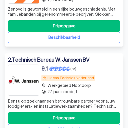
Zenovo is geworteld in een rijke bouwgeschiedenis. Met
familiebanden bij gerenommeerde bedrijven; Slokker,
Gebr. de Rooij en Dura Vermeer combineren wij generaties
vakmanschap en technische innovatie.
Prijsopgave
Beschikbaarheid
2
.
Technisch Bureau W. Janssen BV
9,1
(85)
Lid van Techniek Nederland
grade
Werkgebied Nootdorp
place
27 jaar in bedrijf
timelapse
Bent u op zoek naar een betrouwbare partner voor al uw
loodgieters- en installatiewerkzaamheden? Technisch
Bureau W. Janssen is al meer dan 80 jaar een begrip in Den
Haag en omstreken. Wij zijn gespecialiseerd in een breed
Prijsopgave
scala aan diensten, waaronder het oplossen van lekkages,
CV-ketel reparaties,