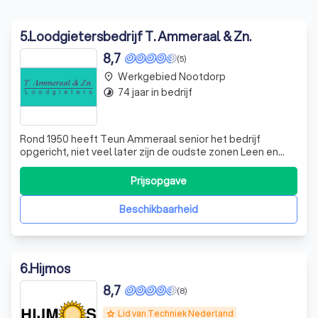
5
.
Loodgietersbedrijf T. Ammeraal & Zn.
8,7
(5)
Werkgebied Nootdorp
place
74 jaar in bedrijf
timelapse
Rond 1950 heeft Teun Ammeraal senior het bedrijf
opgericht, niet veel later zijn de oudste zonen Leen en
Gerrit in het bedrijf gekomen. Enkele jaren daarna kwam
ook Teun jr in het bedrijf te werken. De werkzaamheden
Prijsopgave
van Leen en Gerrit waren vooral dakbedekkingen en
zinkwerken. Teun nam voornamelijk
Beschikbaarheid
6
.
Hijmos
8,7
(8)
Lid van Techniek Nederland
grade