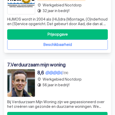
Werkgebied Nootdorp
place
32 jaar in bedrijf
timelapse
HIJMOS wordt in 2004 als (HIJ)dra (M)ontage, (O)nderhoud
en (S)ervice opgericht. Dat gebeurt door Aad, die dan al 35
jaar ervaring op zijn naam heeft staan. Zoon Marcel neemt
het bedrijf na enkele jaren dienstverband begin 2013 over.
Prijsopgave
Wij maken het verschil. Bij HIJMOS moet alles kloppen: wij
zijn a
Beschikbaarheid
7
.
Verduurzaam mijn woning
8,6
(9)
Werkgebied Nootdorp
place
56 jaar in bedrijf
timelapse
Bij Verduurzaam Mijn Woning zijn we gepassioneerd over
het creëren van gezonde en duurzame woningen. We
begrijpen dat het verduurzamen van een woning niet