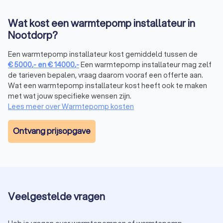
locatie wordt geplaatst. Het plaatsen van de warmtepomp
vereist nauwkeurigheid en vakmanschap. De installateur voert
Wat kost een warmtepomp installateur in
deze klus met expertise uit.
Nootdorp?
Een warmtepomp installateur kost gemiddeld tussen de
Stap 6: Elektrische aansluiting en configuratie
€
5000
,-
en
€
14000
,-
Een warmtepomp installateur mag zelf
Na het fysiek plaatsen van de warmtepomp, volgt de
de tarieven bepalen, vraag daarom vooraf een offerte aan.
elektrische aansluiting en configuratie. Dit omvat het
Wat een warmtepomp installateur kost heeft ook te maken
aansluiten van de warmtepomp op het elektriciteitsnet en
met wat jouw specifieke wensen zijn.
het instellen van de juiste parameters voor een optimale
Lees meer over Warmtepomp kosten
werking. De installateur zorgt ervoor dat alles volgens de
geldende normen en voorschriften wordt uitgevoerd.
Ontvang prijsopgave
Stap 7: Testen en inregelen
Een cruciale stap in het proces is het uitvoeren van tests om
te verifiëren of de warmtepomp naar behoren werkt. De
Veelgestelde vragen
installateur controleert de verschillende componenten, voert
systeemtests uit en regelt de warmtepomp voor een
efficiënte werking. Eventuele aanpassingen worden direct