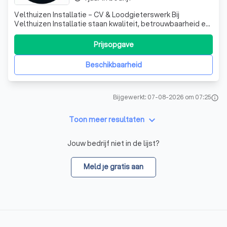
Velthuizen Installatie – CV & Loodgieterswerk Bij
Velthuizen Installatie staan kwaliteit, betrouwbaarheid en
vakmanschap centraal. Gespecialiseerd in cv-installaties,
verwarmingssystemen en loodgieterswerk leveren wij
Prijsopgave
nette en duurzame oplossingen voor zowel particulieren
als bedrijven. U kunt bij
Beschikbaarheid
Bijgewerkt: 07-08-2026 om 07:25
info
keyboard_arrow_down
Toon meer resultaten
Jouw bedrijf niet in de lijst?
Meld je gratis aan