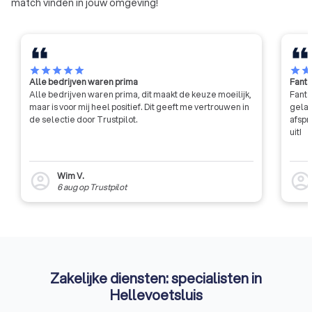
match vinden in jouw omgeving!
star
star
star
star
star
star
sta
Alle bedrijven waren prima
Fanta
Alle bedrijven waren prima, dit maakt de keuze moeilijk,
Fanta
maar is voor mij heel positief. Dit geeft me vertrouwen in
gelat
de selectie door Trustpilot.
afspr
uit!
Wim V.
account_circle
account_circl
6 aug
op
Trustpilot
Zakelijke diensten: specialisten in
Hellevoetsluis