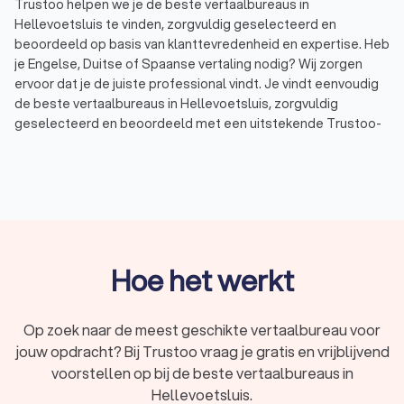
Trustoo helpen we je de beste vertaalbureaus in
Hellevoetsluis te vinden, zorgvuldig geselecteerd en
beoordeeld op basis van klanttevredenheid en expertise. Heb
je Engelse, Duitse of Spaanse vertaling nodig? Wij zorgen
ervoor dat je de juiste professional vindt. Je vindt eenvoudig
de beste vertaalbureaus in Hellevoetsluis, zorgvuldig
geselecteerd en beoordeeld met een uitstekende Trustoo-
score. Wij hebben een top 10 samengesteld van ervaren
vertaalbureaus in Hellevoetsluis, perfect afgestemd op jouw
specifieke wensen en behoeften. Met Trustoo vergelijk je
eenvoudig vertaalbureaus en
tolken
in Hellevoetsluis en
vraag je gratis offertes aan. Zo maak je een weloverwogen
keuze en zorg je ervoor dat al jouw vertalingen van
hoogwaardige kwaliteit zijn.
Hoe het werkt
Vind het beste vertaalbureau in
Op zoek naar de meest geschikte vertaalbureau voor
Hellevoetsluis voor jouw vertalingen
jouw opdracht? Bij Trustoo vraag je gratis en vrijblijvend
Ben je op zoek naar een professioneel vertaalbureau in
voorstellen op bij de beste vertaalbureaus in
Hellevoetsluis voor hoogwaardige vertalingen? Ben je op
Hellevoetsluis.