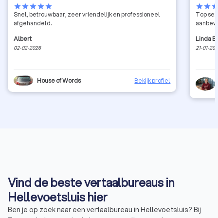
star
star
star
star
star
star
star
sta
Snel, betrouwbaar, zeer vriendelijk en professioneel
Top serv
afgehandeld.
aanbev
Albert
Linda B
02-02-2026
21-01-20
House of Words
Bekijk profiel
Vind de beste vertaalbureaus in
Hellevoetsluis hier
Ben je op zoek naar een vertaalbureau in Hellevoetsluis? Bij