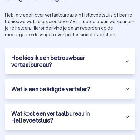
Spoedvertalingen:
Toeslag van 25% tot 50% boven op
de standaardprijs
Heb je vragen over vertaalbureaus in Hellevoetsluis of ben je
benieuwd wat ze precies doen? Bij Trustoo staan we klaar om
Hoe kies je het beste vertaalbureau in
je te helpen. Hieronder vind je de antwoorden op de
meestgestelde vragen over professionele vertalers.
Hellevoetsluis?
Bij het kiezen van een erkend vertaalbureau in Hellevoetsluis
zijn er een aantal belangrijke criteria waar je op moet letten:
Ervaring en expertise:
kies een vertaalbureau in
Hoe kies ik een betrouwbaar
Hellevoetsluis met ervaring in jouw vakgebied en
vertaalbureau?
taalcombinatie.
Beoordelingen en referenties:
bekijk klantbeoordelingen
en vraag naar referenties.
Certificeringen:
Een gecertificeerd vertaalbureau met
Wat is een beëdigde vertaler?
ISO-certificeringen garandeert hoge
kwaliteitsstandaarden.
Snelheid en levertijd:
vraag naar de doorlooptijd en
spoedopties.
Wat kost een vertaalbureau in
Prijs en transparantie:
kies een professioneel
Hellevoetsluis?
vertaalbureau dat transparante tarieven hanteert.