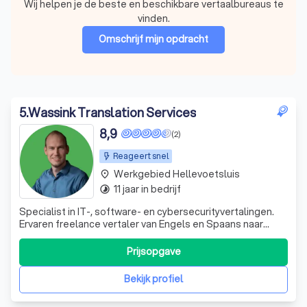
Wij helpen je de beste en beschikbare vertaalbureaus te
vinden.
Omschrijf mijn opdracht
5
.
Wassink Translation Services
8,9
(2)
Reageert snel
Werkgebied Hellevoetsluis
place
11 jaar in bedrijf
timelapse
Specialist in IT-, software- en cybersecurityvertalingen.
Ervaren freelance vertaler van Engels en Spaans naar
Nederlands, met oog voor kwaliteit én leesbaarheid.
Prijsopgave
Bekijk profiel