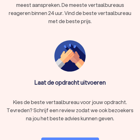
Beëdigd vertaalbureau:
Gespecialiseerd in
meest aanspreken. De meeste vertaalbureaus
rechtsgeldige vertalingen voor officiële documenten.
reageren binnen 24 uur. Vind de beste vertaalbureau
Technisch vertaalbureau:
Voor technische
handleidingen, productbeschrijvingen en
met de beste prijs.
softwaredocumentatie.
Marketing en creatieve vertalingen:
Helpt bedrijven hun
boodschap cultureel relevant over te brengen.
Online vertaalbureau:
Combineert vertalingen met SEO-
optimalisatie voor betere vindbaarheid.
Wat kost een vertaling bij een professioneel
Laat de opdracht uitvoeren
vertaalbureau?
Een vertaler kost gemiddeld
tussen de € 70,- en € 90,-per
uur
. De kosten van een vertaling hangen af van verschillende
Kies de beste vertaalbureau voor jouw opdracht.
factoren, zoals de taalcombinatie, de complexiteit van de
Tevreden? Schrijf een review zodat we ook bezoekers
tekst, de deadline en eventuele extra vereisten zoals
na jou het beste advies kunnen geven.
beëdiging of DTP (desktop publishing).