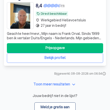
8,4
(1)
Direct beschikbaar
local_offer
Werkgebied Hellevoetsluis
place
27 jaar in bedrijf
timelapse
Geachte heer/mevr., Mijn naam is Frank Orval. Sinds 1999
ben ik vertaler Duits/Engels - Nederlands. Mijn gebieden
zijn Technisch, Algemeen, Marketing. Ook werk ik met de
vertaaltool Trados
Prijsopgave
Bekijk profiel
Bijgewerkt: 08-08-2026 om 06:54
info
keyboard_arrow_down
Toon meer resultaten
Jouw bedrijf niet in de lijst?
Meld je gratis aan