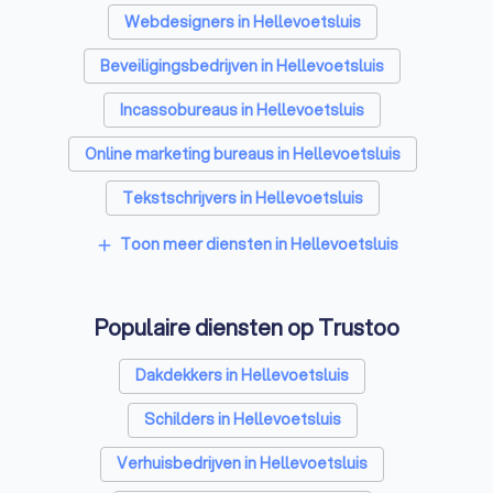
Webdesigners in Hellevoetsluis
Beveiligingsbedrijven in Hellevoetsluis
Incassobureaus in Hellevoetsluis
Online marketing bureaus in Hellevoetsluis
Tekstschrijvers in Hellevoetsluis
SEO-specialisten in Hellevoetsluis
Toon meer diensten in Hellevoetsluis
add
Grafisch ontwerpers in Hellevoetsluis
Populaire diensten op Trustoo
Reclamebureaus in Hellevoetsluis
Accountants in Hellevoetsluis
Dakdekkers in Hellevoetsluis
Schilders in Hellevoetsluis
Verhuisbedrijven in Hellevoetsluis