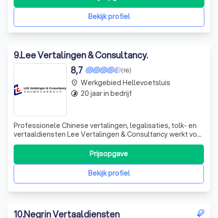
Of je nu een enkel woord of een groot project in 26
verschillende talen wilt vertale
Bekijk profiel
9
.
Lee Vertalingen & Consultancy.
8,7
(16)
Werkgebied Hellevoetsluis
place
20 jaar in bedrijf
timelapse
Professionele Chinese vertalingen, legalisaties, tolk- en
vertaaldiensten Lee Vertalingen & Consultancy werkt voor
overheidsinstanties, multinationals, kleine
ondernemingen en particulieren afkomstig uit Nederland,
Prijsopgave
België, Duitsland en Frankrijk. Wij hebben meer dan tien
jaar ervaring met talloze gr
Bekijk profiel
10
.
Negrin Vertaaldiensten