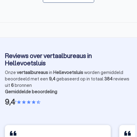
Reviews over vertaalbureaus in
Hellevoetsluis
Onze
vertaalbureaus
in
Hellevoetsluis
worden gemiddeld
beoordeeld met een
9,4
gebaseerd op in totaal
384
reviews
uit
6
bronnen
Gemiddelde beoordeling
9,4
•
star
star
star
star
star_half