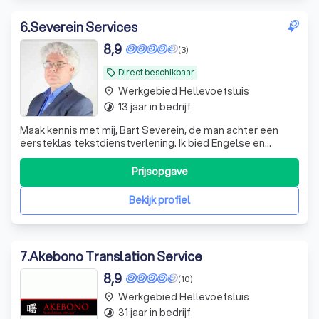
6
.
Severein Services
8,9
(3)
Direct beschikbaar
local_offer
Werkgebied Hellevoetsluis
place
13 jaar in bedrijf
timelapse
Maak kennis met mij, Bart Severein, de man achter een
eersteklas tekstdienstverlening. Ik bied Engelse en
Nederlandse vertaal- en proefleesdiensten, maar ook
transcripties en ondertiteling. Dit doe ik voor beide talen,
Prijsopgave
ik lever bijvoorbeeld zowel vertalingen uit het Engels naar
het Nederlands, als a
Bekijk profiel
7
.
Akebono Translation Service
8,9
(10)
Werkgebied Hellevoetsluis
place
31 jaar in bedrijf
timelapse