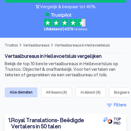
Vergelijk & bespaar tot 40%
shopping_cart
Uitstekend
|
4379
reviews
Trustoo
Vertaalbureaus
Vertaalbureaus in Hellevoetsluis
arrow_forward_ios
arrow_forward_ios
Vertaalbureaus in Hellevoetsluis vergelijken
Bekijk de top 10 beste vertaalbureaus in Hellevoetsluis op
Trustoo. Objectief & onafhankelijk. Voor het vertalen van
teksten of gesprekken via een vertaalbureau of tolk.
Alle diensten
Afrikaans
(
4
)
Arabisch
(
9
)
Bulgaars
(
filter_list
Filters
1
.
Royal Translations- Beëdigde
TOP
PRO
Vertalers in 50 talen