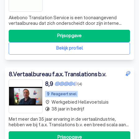
Akebono Translation Service is een toonaangevend
vertaalbureau dat zich onderscheidt door zijn interne
expertise in talen zoals Japans, Chinees, Engels en
Nederlands. Wij zijn een van de weinige bureaus die de
Prijsopgave
eindredactie van vertalingen in deze talen zelf uitvoeren,
woord voor woord. Ons team best
Bekijk profiel
8
.
Vertaalbureau f.a.x. Translations b.v.
8,9
(4)
Reageert snel
Werkgebied Hellevoetsluis
place
38 jaar in bedrijf
timelapse
Met meer dan 35 jaar ervaring in de vertaalindustrie,
hebben we bij f.a.x. Translations b.v. een breed scala aan
klanten mogen helpen. Onze passie is om jouw
boodschap over te brengen in elke taal die je nodig hebt.
Prijsopgave