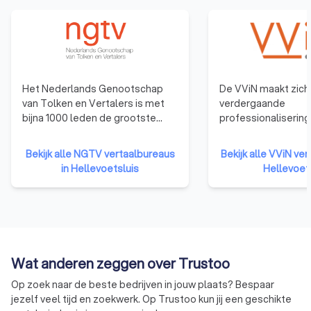
Het Nederlands Genootschap
De VViN maakt zich 
van Tolken en Vertalers is met
verdergaande
bijna 1000 leden de grootste
professionalisering
beroepsvereniging van tolken en
Nederlandse tolk- 
vertalers in Nederland. Met
vertaalsector. Het 
Bekijk alle NGTV vertaalbureaus
Bekijk alle VViN ver
specialisten in vrijwel alle talen
dat klanten er op 
in Hellevoetsluis
Hellevoet
en vakgebieden, waaronder
vertrouwen dat ze 
beëdigd vertalers en beëdigd
krijgen die voldoen
tolken. Het NGTV staat al meer
kwaliteitseisen. En 
dan 60 jaar voor kwaliteit en
en prijsafspraken 
betrouwbaarheid!
gecommuniceerd en
worden nagekomen
Wat anderen zeggen over Trustoo
Op zoek naar de beste bedrijven in jouw plaats? Bespaar
jezelf veel tijd en zoekwerk. Op Trustoo kun jij een geschikte