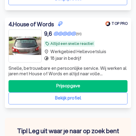
4
.
House of Words
TOP PRO
9,6
(51)
Altijd een snelle reactie!
local_offer
Werkgebied Hellevoetsluis
place
18 jaar in bedrijf
timelapse
Snelle, betrouwbare en persoonlijke service. Wij werken al
jaren met House of Words en altijd naar volle
tevredenheid!
Prijsopgave
Bekijk profiel
Tip! Leg uit waar je naar op zoek bent