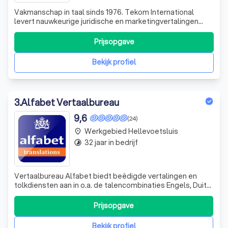
Vakmanschap in taal sinds 1976. Tekom International
levert nauwkeurige juridische en marketingvertalingen
met diepgaande kennis. Heldere, overtuigende teksten
die uw boodschap krachtig overbrengen.
Prijsopgave
Bekijk profiel
3
.
Alfabet Vertaalbureau
9,6
(24)
Werkgebied Hellevoetsluis
place
32 jaar in bedrijf
timelapse
Vertaalbureau Alfabet biedt beëdigde vertalingen en
tolkdiensten aan in o.a. de talencombinaties Engels, Duits,
Frans, Spaans, Portugees maar ook Turks, Arabisch,
Marokkaans en Farsi. Voor overige talen kunt u vrijblijvend
Prijsopgave
contant met ons opnemen Persoonlijke Tolkdiensten
Alfabet Gerechtstolken & Ju
Bekijk profiel