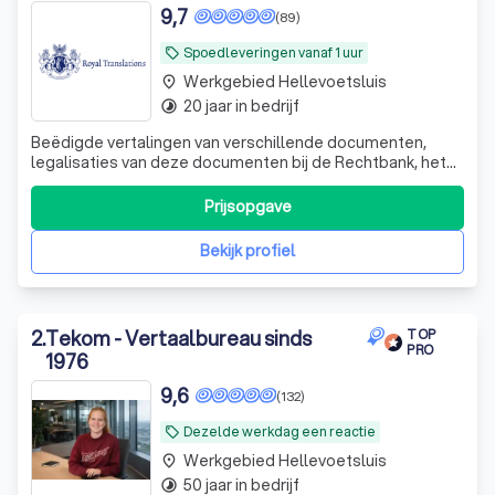
9,7
(89)
Spoedleveringen vanaf 1 uur
local_offer
Werkgebied Hellevoetsluis
place
20 jaar in bedrijf
timelapse
Beëdigde vertalingen van verschillende documenten,
legalisaties van deze documenten bij de Rechtbank, het
Ministerie van Buitenlandse Zaken en verschillende
ambassades, legalisatie bij DUO
Prijsopgave
Bekijk profiel
2
.
Tekom - Vertaalbureau sinds
TOP
PRO
1976
9,6
(132)
Dezelde werkdag een reactie
local_offer
Werkgebied Hellevoetsluis
place
50 jaar in bedrijf
timelapse