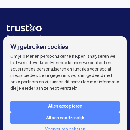
Vertaalbureaus in Hoek van Holland
Vertaalbureaus in Hoogvliet Rotterdam
Vertaalbureaus in Vondelingenplaat Rotterdam
Vertaalbureaus in Vlaardingen
De beste vertaalbureaus voor jou
Wij gebruiken cookies
Vertaalbureaus in Amsterdam
info@trustoo.nl
Om je beter en persoonlijker te helpen, analyseren we
Vertaalbureaus in Rotterdam
het websiteverkeer. Hiermee kunnen we content en
advertenties personaliseren en functies voor social
Vertaalbureaus in Den Haag
media bieden. Deze gegevens worden gedeeld met
onze partners en zij kunnen dit aanvullen met informatie
Vertaalbureaus in Utrecht
keyboard_arrow_down
VOOR PARTICULIEREN
die je eerder aan ze hebt verstrekt.
Vertaalbureaus in Eindhoven
keyboard_arrow_down
VOOR BEDRIJVEN
Vertaalbureaus in Tilburg
Alles accepteren
keyboard_arrow_down
OVER TRUSTOO
Vertaalbureaus in Groningen
Alleen noodzakelijk
LAND
Nederland
Vertaalbureaus in Almere
Vertaalbureaus in Breda
Voorkeuren beheren