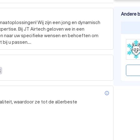
Andere b
imaatoplossingen! Wij zijn een jong en dynamisch 
rtise. Bij JT Airtech geloven we in een 
ren naar uw specifieke wensen en behoeften om 
bij u passen.

siast team dat altijd op de hoogte is van de 
k
g en staat klaar om u de best mogelijke service te 
t de klant centraal. We luisteren naar uw wensen en 
info_outl
ssingen die aan al uw verwachtingen voldoen.

e streven naar hoogwaardige producten en 
liteit, waardoor ze tot de allerbeste
plossingen te garanderen, met een installatieteam 
se, service en kwaliteit voor uw woning of bedrijf.
