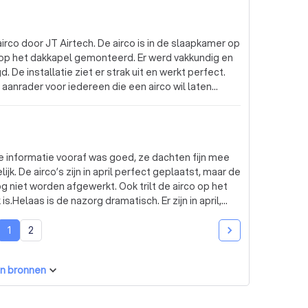
irco door JT Airtech. De airco is in de slaapkamer op
 op het dakkapel gemonteerd. Er werd vakkundig en
 De installatie ziet er strak uit en werkt perfect.
n aanrader voor iedereen die een airco wil laten
De informatie vooraf was goed, ze dachten fijn mee
k. De airco’s zijn in april perfect geplaatst, maar de
 niet worden afgewerkt. Ook trilt de airco op het
s.Helaas is de nazorg dramatisch. Er zijn in april,
nde afspraken gemaakt voor de afwerking en het
r niemand opdagen, werd er op het laatste
1
2
onze berichten compleet uit. Zelfs na telefonische
eer. Wij balen hier ontzettend van. Nu de betaling
n bronnen
 worden overgelaten. Ondertussen zitten we met twee
 installatie waardoor de ventilator weer uit de kast