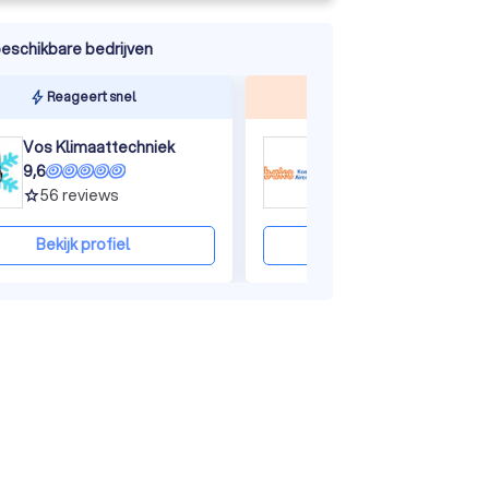
eschikbare bedrijven
Reageert snel
Top beoordeeld
Vos Klimaattechniek
9,6
9,4
56
reviews
831
reviews
grade
grade
Bekijk profiel
Bekijk profiel
ine