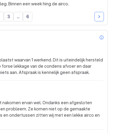
itleg. Binnen een week hing de airco.
2
3
...
6
info_outl
plaatst waarvan 1 werkend. Dit is uiteindelijk hersteld
 forse lekkage van de condens afvoer en daar
ets aan. Afspraak is kennelijk geen afspraak.
t nakomen ervan wel. Ondanks een afgesloten
een probleem. Ze komen niet op de gemaakte
 en ondertussen zitten wij met een lekke airco en