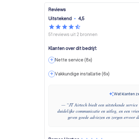
Reviews
Uitstekend
•
4,5
51 reviews uit
2 bronnen
Klanten over dit bedrijf:
+
Nette service
(
8
x)
+
Vakkundige installatie
(
6
x)
Wat klanten z
— “
JT Airtech biedt een uitstekende service 
duidelijke communicatie en uitleg, en een vrie
geven goede adviezen en zorgen ervoor d