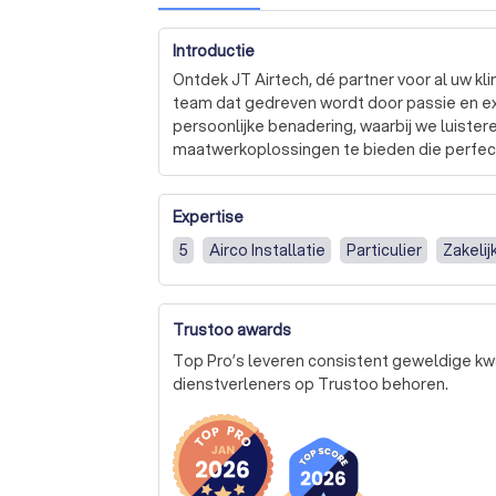
Introductie
Ontdek JT Airtech, dé partner voor al uw kl
team dat gedreven wordt door passie en expe
persoonlijke benadering, waarbij we luiste
maatwerkoplossingen te bieden die perfect 
Waarom JT Airtech?

Expertise
Jong en dynamisch team: We zijn een enthou
5
Airco Installatie
Particulier
Zakelij
nieuwste ontwikkelingen in klimaatbeheersin
bieden.

Persoonlijke benadering: Bij JT Airtech staa
Trustoo awards
behoeften en bieden op maat gemaakte oplo
Topkwaliteit en vlekkeloze installaties: W
Top Pro’s leveren consistent geweldige kwa
installaties om duurzame en betrouwbare o
dienstverleners op Trustoo behoren.
dat streeft naar perfectie in elk detail.

En ervaar de perfecte combinatie van experti