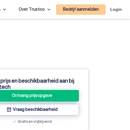
Bedrijf aanmelden
n
Over Trustoo
Login
prijs en beschikbaarheid aan bij
rtech
Ontvang prijsopgave
Vraag beschikbaarheid
event_available
Gratis en vrijblijvend
check