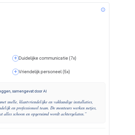
info_outl
+
Duidelijke communicatie
(
7
x)
+
Vriendelijk personeel
(
5
x)
eggen, samengevat door AI
met snelle, klantvriendelijke en vakkundige installaties,
ndelijk en professioneel team. De monteurs werken netjes,
at alles schoon en opgeruimd wordt achtergelaten.
”