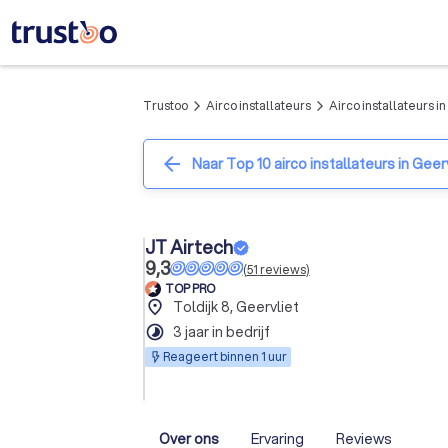
Trustoo
Airco installateurs
Airco installateurs i
arrow_forward_ios
arrow_forward_ios
arrow_back
Naar Top 10 airco installateurs in Geer
JT Airtech
9,3
(
51
reviews
)
TOP PRO
place
Toldijk 8, Geervliet
timelapse
3 jaar in bedrijf
Reageert binnen 1 uur
Over ons
Ervaring
Reviews