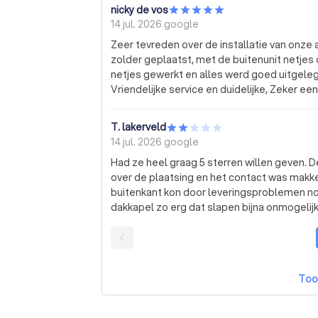
nicky de vos
14 jul. 2026
google
Zeer tevreden over de installatie van onze a
zolder geplaatst, met de buitenunit netjes
netjes gewerkt en alles werd goed uitgelegd.
Vriendelijke service en duidelijke, Zeker ee
plaatsen!
T. lakerveld
14 jul. 2026
google
Had ze heel graag 5 sterren willen geven. 
over de plaatsing en het contact was makkelij
buitenkant kon door leveringsproblemen nog
dakkapel zo erg dat slapen bijna onmogelijk i
mei, juni en juli maar liefst vijf verschille
plaatsen van dempers. Keer op keer kwam e
moment afgezegd, of bleef een reactie op 
beloftes om terug te bellen horen we niks m
Too
voldaan is, voelt het alsof we aan ons lot
niet-afgewerkte buitenunits en een trillende
moet.