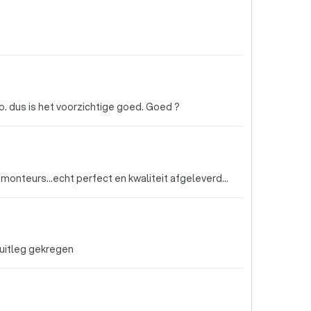
Kijk we hebben nog weinig ervaring met airco. dus is het voorzichtige goed. Goed ?
teurs...echt perfect en kwaliteit afgeleverd...
uitleg gekregen