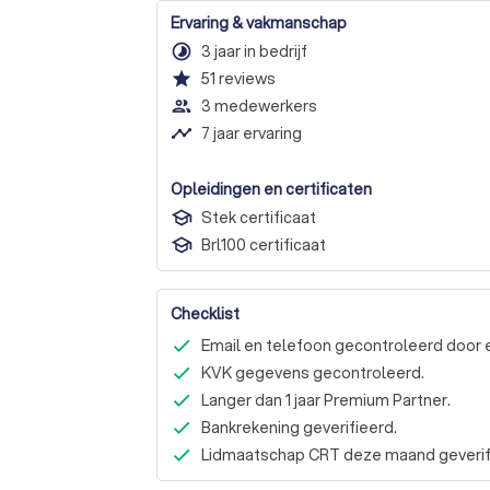
Ervaring & vakmanschap
timelapse
3 jaar in bedrijf
star
51
reviews
people_outline
3 medewerkers
timeline
7 jaar ervaring
Opleidingen en certificaten
Stek certificaat
Brl100 certificaat
Checklist
Email en telefoon gecontroleerd door 
KVK gegevens gecontroleerd.
Langer dan 1 jaar Premium Partner.
Bankrekening geverifieerd.
Lidmaatschap CRT deze maand geverif