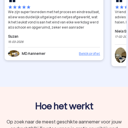
star
star
star
star
star
star
star
sta
We zijn super tevreden met het proces en eindresultaat,
Vriende
allew was duidelijk uitgelegd en netjes afgewerkt, wat
advies 
ik het leukst vond is aan het eind van elke werkdag werd
halen. 
alls schoon en opgeruimd, zeker een aanrader
Niels St
Suzan
17-02-20
15-03-2026
MD Aannemer
Bekijk profiel
Hoe het werkt
Op zoek naar de meest geschikte aannemer voor jouw