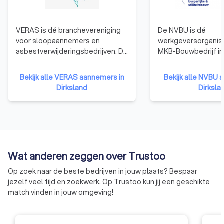
VERAS is dé branchevereniging
De NVBU is dé
voor sloopaannemers en
werkgeversorganisa
asbestverwijderingsbedrijven. De
MKB-Bouwbedrijf in
doelen van VERAS zijn het
Nederland. De NVBU
behartigen van de belangen van
daarnaast de belan
Bekijk alle VERAS aannemers in
Bekijk alle NVBU 
de sloop- en
bouwbedrijven in de
Dirksland
Dirksla
asbestverwijderingsbranche; het
en utiliteitsbouw.
bevorderen van de
professionaliteit, het
kwaliteitsniveau en goede imago
van de branche; en te zorgen
voor een optimale
Wat anderen zeggen over Trustoo
informatievoorziening en
serviceverlening aan de leden en
Op zoek naar de beste bedrijven in jouw plaats? Bespaar
andere partijen.
jezelf veel tijd en zoekwerk. Op Trustoo kun jij een geschikte
match vinden in jouw omgeving!