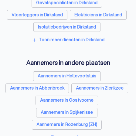
Gevelspecialisten in Dirksland
Vloerleggers in Dirksland
Elektriciens in Dirksland
Isolatiebedrijven in Dirksland
Ongediertebestrijders in Dirksland
Toon meer diensten in Dirksland
add
Architecten in Dirksland
Aannemers in andere plaatsen
Zonwering specialisten in Dirksland
Badkamer installateurs in Dirksland
Aannemers in Hellevoetsluis
Traprenovatie bedrijven in Dirksland
Aannemers in Abbenbroek
Aannemers in Zierikzee
Schoorsteenvegers in Dirksland
Aannemers in Oostvoorne
Hekwerkspecialisten in Dirksland
Aannemers in Spijkenisse
Interieurstylisten in Dirksland
Aannemers in Rozenburg (ZH)