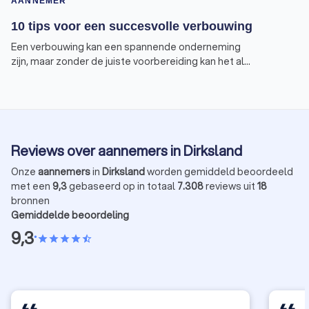
AANNEMER
10 tips voor een succesvolle verbouwing
Een verbouwing kan een spannende onderneming
zijn, maar zonder de juiste voorbereiding kan het al
snel in een nachtmerrie veranderen. Om te
voorkomen dat jouw verbouwing eindigt in een
horrorverhaal, geven wij je tien tips voor een
succesvolle verbouwing.
Reviews over aannemers in Dirksland
Onze
aannemers
in
Dirksland
worden gemiddeld beoordeeld
met een
9,3
gebaseerd op in totaal
7.308
reviews uit
18
bronnen
Gemiddelde beoordeling
9,3
•
star
star
star
star
star_half