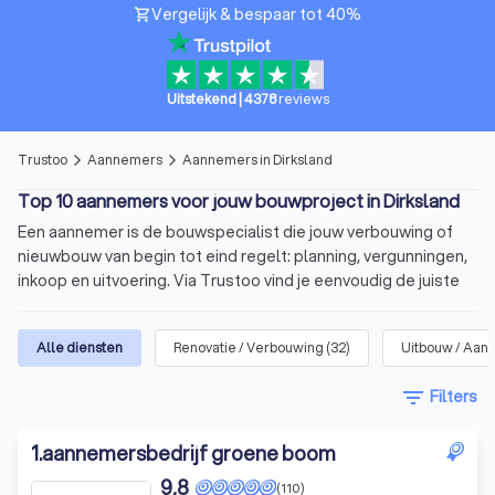
Vergelijk & bespaar tot 40%
shopping_cart
Uitstekend
|
4378
reviews
Trustoo
Aannemers
Aannemers in Dirksland
arrow_forward_ios
arrow_forward_ios
Top 10 aannemers voor jouw bouwproject in Dirksland
Een aannemer is de bouwspecialist die jouw verbouwing of
nieuwbouw van begin tot eind regelt: planning, vergunningen,
inkoop en uitvoering. Via Trustoo vind je eenvoudig de juiste
aannemer voor jouw project. Bekijk onze top 10 aannemers in
Dirksland, lees 1000+ recensies en vraag met één klik
Alle diensten
Renovatie / Verbouwing
(
32
)
Uitbouw / Aan
meerdere offertes aan.
filter_list
Filters
In het kort
Voor allerlei soorten
bouwprojecten
: verbouwing,
1
.
aannemersbedrijf groene boom
uitbreiding of nieuwbouw.
9,8
(110)