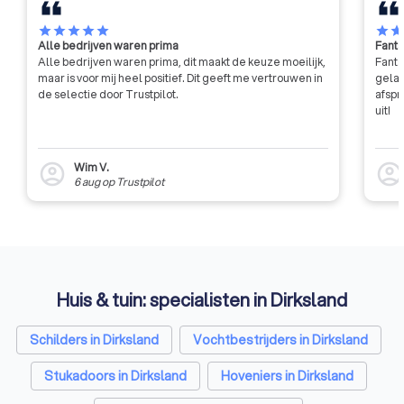
star
star
star
star
star
star
sta
Alle bedrijven waren prima
Fanta
Alle bedrijven waren prima, dit maakt de keuze moeilijk,
Fanta
maar is voor mij heel positief. Dit geeft me vertrouwen in
gelat
de selectie door Trustpilot.
afspr
uit!
Wim V.
account_circle
account_circl
6 aug
op
Trustpilot
Huis & tuin: specialisten in Dirksland
Schilders in Dirksland
Vochtbestrijders in Dirksland
Stukadoors in Dirksland
Hoveniers in Dirksland