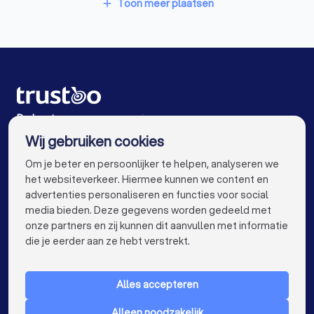
Stoffeerders in Dirksland
Aannemers in Dinteloord
Aannemers in Maassluis
Toon meer plaatsen
add
Meubelmakers in Dirksland
Aannemers in Hoogvliet Rotterdam
Klusjesmannen in Dirksland
Aannemers in Oud-Beijerland
Aannemers in Amsterdam
Aannemers in Rotterdam
Aannemers in Den Haag
De beste aannemers voor jou
Wij gebruiken cookies
Aannemers in Utrecht
Aannemers in Eindhoven
info@trustoo.nl
Om je beter en persoonlijker te helpen, analyseren we
Aannemers in Tilburg
Aannemers in Groningen
het websiteverkeer. Hiermee kunnen we content en
advertenties personaliseren en functies voor social
Aannemers in Almere
Aannemers in Breda
media bieden. Deze gegevens worden gedeeld met
onze partners en zij kunnen dit aanvullen met informatie
Aannemers in Nijmegen
Aannemers in Enschede
keyboard_arrow_down
VOOR PARTICULIEREN
die je eerder aan ze hebt verstrekt.
Aannemers in Haarlem
Aannemers in Arnhem
keyboard_arrow_down
VOOR BEDRIJVEN
Aannemers in Amersfoort
Alles accepteren
keyboard_arrow_down
OVER TRUSTOO
Aannemers in Apeldoorn
Aannemers in Den Bosch
Alleen noodzakelijk