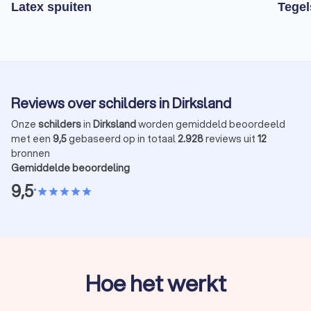
Latex spuiten
Tegel
Reviews over schilders in Dirksland
Onze
schilders
in
Dirksland
worden gemiddeld beoordeeld
met een
9,5
gebaseerd op in totaal
2.928
reviews uit
12
bronnen
Gemiddelde beoordeling
9,5
•
star
star
star
star
star
Hoe het werkt