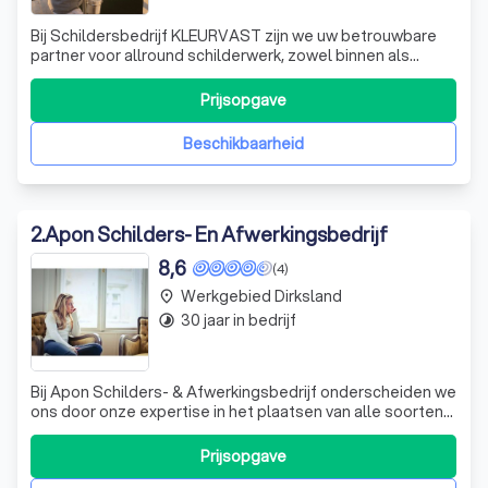
Waarom een professionele schilder in
Bij Schildersbedrijf KLEURVAST zijn we uw betrouwbare
partner voor allround schilderwerk, zowel binnen als
Dirksland inhuren?
buiten. Of het nu gaat om renovatie, onderhoud,
schadeherstel of kleuradvies, wij staan voor u klaar met
Prijsopgave
Welke soorten schilderwerk zijn er?
snelle service en vakmanschap. Ons team onderscheidt
Ontdek de mogelijkheden
zich door persoonlijk contact en ee
Beschikbaarheid
Wat kost een schilder?
2
.
Apon Schilders- En Afwerkingsbedrijf
8,6
(4)
Werkgebied Dirksland
place
30 jaar in bedrijf
timelapse
Bij Apon Schilders- & Afwerkingsbedrijf onderscheiden we
ons door onze expertise in het plaatsen van alle soorten
glas. Of het nu gaat om enkelglas, veiligheidsglas of het
hoog isolerende HR++ glas, wij hebben de kennis en
Prijsopgave
ervaring om elk project tot een succes te maken. Van een