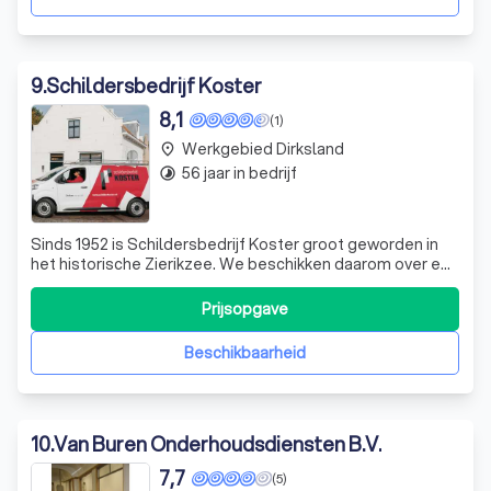
9
.
Schildersbedrijf Koster
8,1
(1)
Werkgebied Dirksland
place
56 jaar in bedrijf
timelapse
Sinds 1952 is Schildersbedrijf Koster groot geworden in
het historische Zierikzee. We beschikken daarom over een
brede ervaring op het gebeid van schilderwerk voor
monumentale gebouwen en woningen. Onlangs is
Prijsopgave
Schildersbedrijf Koster overgenomen door
Schildersbedrijf Noom uit Sint Maartensdijk; een
Beschikbaarheid
10
.
Van Buren Onderhoudsdiensten B.V.
7,7
(5)