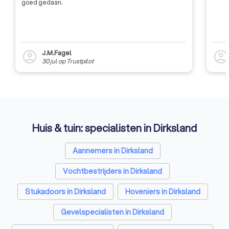
goed gedaan.
J.M.Fagel
account_circle
account_circl
30 jul
op
Trustpilot
Huis & tuin: specialisten in Dirksland
Aannemers in Dirksland
Vochtbestrijders in Dirksland
Stukadoors in Dirksland
Hoveniers in Dirksland
Gevelspecialisten in Dirksland