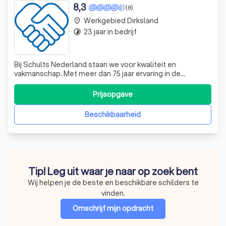
8,3
(8)
Werkgebied Dirksland
place
23 jaar in bedrijf
timelapse
Bij Schults Nederland staan we voor kwaliteit en
vakmanschap. Met meer dan 75 jaar ervaring in de
schilders- en onderhoudssector, onderscheiden we ons
door onze toewijding aan elk project. Ons team van
Prijsopgave
deskundige schilders, projectleiders en
werkvoorbereiders werkt nauw samen om ervoor te
Beschikbaarheid
zorgen dat
Tip! Leg uit waar je naar op zoek bent
Wij helpen je de beste en beschikbare schilders te
vinden.
Omschrijf mijn opdracht