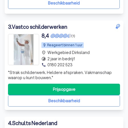
enkel raam tot een c
Beschikbaarheid
3
.
Vastco schilderwerken
8,4
(1)
Reageert binnen 1 uur
Werkgebied Dirksland
place
2 jaar in bedrijf
timelapse
0180 202 523
phone
"Strak schilderwerk. Heldere afspraken. Vakmanschap
waarop u kunt bouwen."
Prijsopgave
Beschikbaarheid
4
.
Schults Nederland