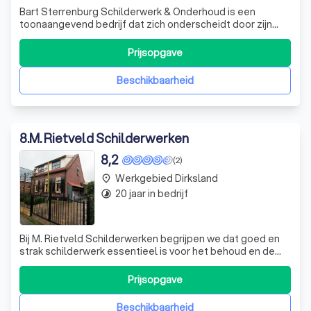
Bart Sterrenburg Schilderwerk & Onderhoud is een
toonaangevend bedrijf dat zich onderscheidt door zijn
expertise in zowel buiten- als binnenschilderwerk,
spuitwerkzaamheden en houtrotreparaties. Onze
Prijsopgave
toewijding aan vakmanschap is zichtbaar in onze
projecten, waarvan u enkele voorbeelden kunt bekijke
Beschikbaarheid
8
.
M. Rietveld Schilderwerken
8,2
(2)
Werkgebied Dirksland
place
20 jaar in bedrijf
timelapse
Bij M. Rietveld Schilderwerken begrijpen we dat goed en
strak schilderwerk essentieel is voor het behoud en de
uitstraling van uw woning. Met meer dan 35 jaar ervaring in
binnen- en buitenschilderwerk, onderscheiden we ons
Prijsopgave
door onze expertise en toewijding aan kwaliteit. Houtrot is
een probleem dat
Beschikbaarheid