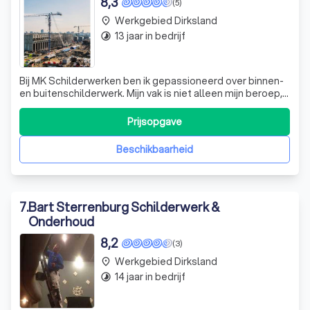
8,3
(5)
Werkgebied Dirksland
place
13 jaar in bedrijf
timelapse
Bij MK Schilderwerken ben ik gepassioneerd over binnen-
en buitenschilderwerk. Mijn vak is niet alleen mijn beroep,
maar ook mijn kunst. Ik geloof dat goed schilderwerk de
basis vormt van elk interieur. Of het nu gaat om strakke
Prijsopgave
wanden of sfeervolle kalkverftechnieken, ik sta klaar om u
te adviseren
Beschikbaarheid
7
.
Bart Sterrenburg Schilderwerk &
Onderhoud
8,2
(3)
Werkgebied Dirksland
place
14 jaar in bedrijf
timelapse