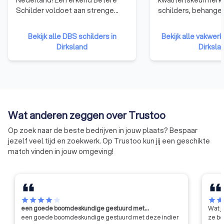
Schilder voldoet aan strenge
schilders, behanger
toelatingseisen en geeft
glaszetters en
opdrachtgevers de garantie dat
onderhoudsbedrijve
Bekijk alle DBS schilders in
Bekijk alle vakwerk
ze gekozen hebben voor een
Nederland. Om dit 
Dirksland
Dirksla
echte vakman. Die trots is op zijn
mogen voeren, moe
vak en gaat voor het beste
voldoen aan streng
resultaat. Omdat ze ons motto
kwaliteitseisen. De 
onderschrijven: TROTS OP ONS
en ruim 500 vakbedr
VAK!
dit niveau. Er is dus 
bedrijf met Vakwer
Wat anderen zeggen over Trustoo
bij jou in de buurt.
Op zoek naar de beste bedrijven in jouw plaats? Bespaar
jezelf veel tijd en zoekwerk. Op Trustoo kun jij een geschikte
match vinden in jouw omgeving!
star
star
star
star
star
star
sta
een goede boomdeskundige gestuurd met…
Wat j
een goede boomdeskundige gestuurd met deze indier
ze be