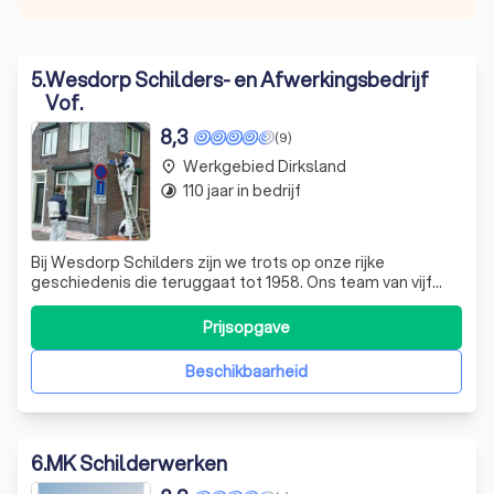
5
.
Wesdorp Schilders- en Afwerkingsbedrijf
Vof.
8,3
(9)
Werkgebied Dirksland
place
110 jaar in bedrijf
timelapse
Bij Wesdorp Schilders zijn we trots op onze rijke
geschiedenis die teruggaat tot 1958. Ons team van vijf
enthousiaste professionals staat klaar om u een
compleet pakket aan diensten te bieden. Of het nu gaat
Prijsopgave
om schilderwerk, glaszetten, behangen, of het leveren en
monteren van gordijnen en binnen- e
Beschikbaarheid
6
.
MK Schilderwerken