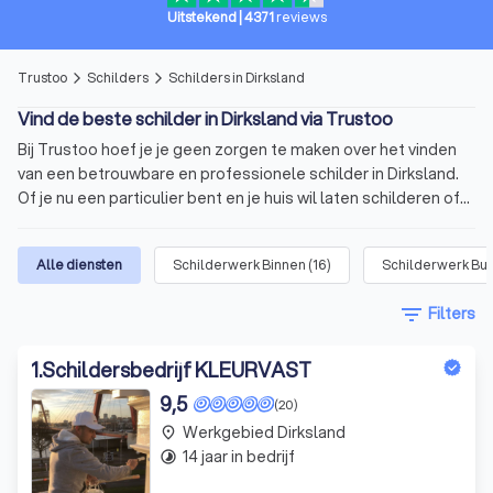
Uitstekend
|
4371
reviews
Trustoo
Schilders
Schilders in Dirksland
arrow_forward_ios
arrow_forward_ios
Vind de beste schilder in Dirksland via Trustoo
Bij Trustoo hoef je je geen zorgen te maken over het vinden
van een betrouwbare en professionele schilder in Dirksland.
Of je nu een particulier bent en je huis wil laten schilderen of
een bedrijfseigenaar die een professionele uitstraling
nastreeft. Trustoo biedt een selectie van ervaren schilders in
Alle diensten
Schilderwerk Binnen
(
16
)
Schilderwerk Bui
Dirksland die vakkundig werk leveren en betrouwbaar zijn. Of
het nu gaat om het schilderen van muren, plafonds, kozijnen
filter_list
Filters
of gevels, onze schilders beschikken over de nodige
expertise en vaardigheden om jouw project tot in de puntjes
1
.
Schildersbedrijf KLEURVAST
af te werken.
Schilder in Dirksland inschakelen voor jouw
9,5
(20)
project
Werkgebied Dirksland
place
14 jaar in bedrijf
Wat is een schilder? Ontdek de
timelapse
veelzijdigheid van het vak