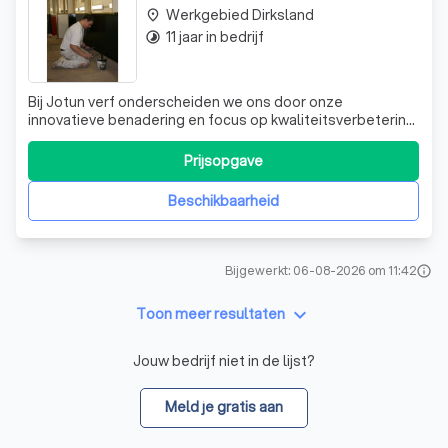
Werkgebied Dirksland
place
11 jaar in bedrijf
timelapse
Bij Jotun verf onderscheiden we ons door onze
innovatieve benadering en focus op kwaliteitsverbetering.
Als Noorse producent van verf met wereldwijde
erkenning, zijn we trots op onze groeiende populariteit in
Prijsopgave
Nederland. Ontdek de mogelijkheden voor uw project en
vraag vandaag nog een gratis offerte
Beschikbaarheid
Bijgewerkt: 06-08-2026 om 11:42
info
keyboard_arrow_down
Toon meer resultaten
Jouw bedrijf niet in de lijst?
Meld je gratis aan