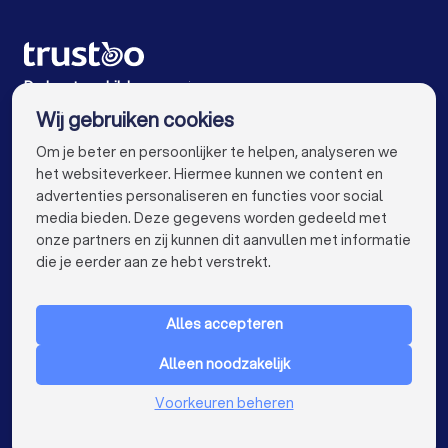
Schilders in Amsterdam
Schilders in Rotterdam
Klusjesmannen in Dirksland
Schilders in Den Haag
Schilders in Utrecht
Schilders in Eindhoven
Schilders in Tilburg
De beste schilders voor jou
Wij gebruiken cookies
Schilders in Groningen
Schilders in Almere
info@trustoo.nl
Om je beter en persoonlijker te helpen, analyseren we
Schilders in Breda
Schilders in Nijmegen
het websiteverkeer. Hiermee kunnen we content en
advertenties personaliseren en functies voor social
Schilders in Enschede
Schilders in Haarlem
media bieden. Deze gegevens worden gedeeld met
onze partners en zij kunnen dit aanvullen met informatie
Schilders in Arnhem
Schilders in Amersfoort
keyboard_arrow_down
VOOR PARTICULIEREN
die je eerder aan ze hebt verstrekt.
Schilders in Apeldoorn
Schilders in Den Bosch
keyboard_arrow_down
VOOR BEDRIJVEN
Schilders in Maastricht
Schilders in Leiden
Alles accepteren
keyboard_arrow_down
OVER TRUSTOO
Schilders in Dordrecht
Schilders in Zoetermeer
Alleen noodzakelijk
LAND
Nederland
Schilders bij jou in de buurt
Voorkeuren beheren
België
Duitsland