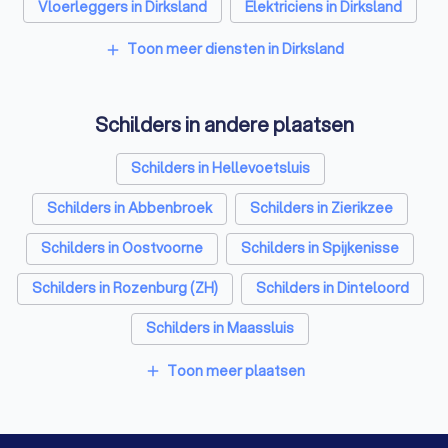
Vloerleggers in Dirksland
Elektriciens in Dirksland
Isolatiebedrijven in Dirksland
Toon meer diensten in Dirksland
add
Ongediertebestrijders in Dirksland
Schilders in andere plaatsen
Architecten in Dirksland
Zonwering specialisten in Dirksland
Schilders in Hellevoetsluis
Badkamer installateurs in Dirksland
Schilders in Abbenbroek
Schilders in Zierikzee
Traprenovatie bedrijven in Dirksland
Schilders in Oostvoorne
Schilders in Spijkenisse
Schoorsteenvegers in Dirksland
Schilders in Rozenburg (ZH)
Schilders in Dinteloord
Hekwerkspecialisten in Dirksland
Schilders in Maassluis
Interieurstylisten in Dirksland
Schilders in Hoogvliet Rotterdam
Toon meer plaatsen
add
Stoffeerders in Dirksland
Schilders in Oud-Beijerland
Meubelmakers in Dirksland