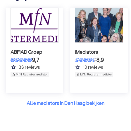
ABFIAD Groep
iMediators
9,7
8,9
grade
grade
33
reviews
10
reviews
MfN Registermediator
MfN Registermediator
Alle mediators in Den Haag bekijken