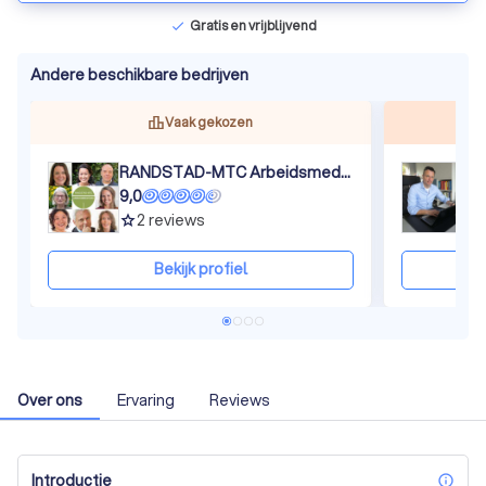
Gratis en vrijblijvend
check
Andere beschikbare bedrijven
Vaak gekozen
RANDSTAD-MTC Arbeidsmediators
9,0
9
2
reviews
grade
gra
Bekijk profiel
Over ons
Ervaring
Reviews
Introductie
inf