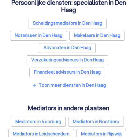
Persoonlijke diensten: specialisten in Den
Haag
Scheidingsmediators in Den Haag
Notarissen in Den Haag
Makelaars in Den Haag
Advocaten in Den Haag
Verzekeringsadviseurs in Den Haag
Financieel adviseurs in Den Haag
Coaches in Den Haag
Rijscholen in Den Haag
Toon meer diensten in Den Haag
add
Relatietherapeuten in Den Haag
Mediators in andere plaatsen
Psychologen in Den Haag
Belastingadviseurs in Den Haag
Mediators in Voorburg
Mediators in Nootdorp
Hypotheekadviseurs in Den Haag
Mediators in Leidschendam
Mediators in Rijswijk