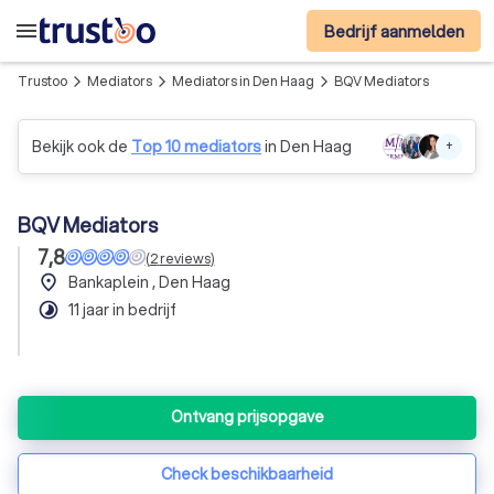
menu
Bedrijf aanmelden
Trustoo
Mediators
Mediators in Den Haag
BQV Mediators
arrow_forward_ios
arrow_forward_ios
arrow_forward_ios
Bekijk ook de
Top 10 mediators
in Den Haag
+
BQV Mediators
7,8
(
2
reviews
)
place
Bankaplein , Den Haag
timelapse
11 jaar in bedrijf
Ontvang prijsopgave
Check beschikbaarheid