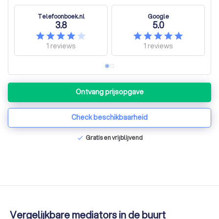
Telefoonboek.nl
Google
3.8
5.0
1
reviews
1
reviews
Ontvang prijsopgave
Check beschikbaarheid
Gratis en vrijblijvend
check
Vergelijkbare mediators in de buurt