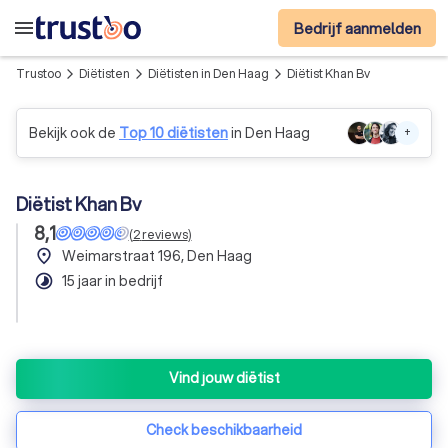
menu
Bedrijf aanmelden
Trustoo
Diëtisten
Diëtisten in Den Haag
Diëtist Khan Bv
arrow_forward_ios
arrow_forward_ios
arrow_forward_ios
Bekijk ook de
Top 10 diëtisten
in Den Haag
+
Diëtist Khan Bv
8,1
(
2
reviews
)
place
Weimarstraat 196, Den Haag
timelapse
15 jaar in bedrijf
Vind jouw diëtist
Check beschikbaarheid