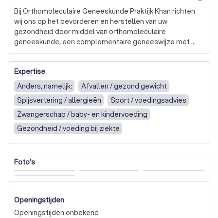
Bij Orthomoleculaire Geneeskunde Praktijk Khan richten 
wij ons op het bevorderen en herstellen van uw 
gezondheid door middel van orthomoleculaire 
geneeskunde, een complementaire geneeswijze met 
een wetenschappelijke basis. Onze benadering is gericht 
op het optimaliseren van uw voedingsinname om zowel 
Expertise
noodzakelijke als nuttige voedingsstoffen te verkrijgen, 
terwijl we de inname van schadelijke stoffen 
Anders, namelijk:
Afvallen / gezond gewicht
minimaliseren.

Spijsvertering / allergieën
Sport / voedingsadvies
Gezien de uitdagingen in moderne diëten om optimale 
Zwangerschap / baby- en kindervoeding
hoeveelheden van bepaalde voedingsstoffen te 
Gezondheid / voeding bij ziekte
verkrijgen, zoals foliumzuur, benadrukken wij het belang 
van een gezonde darmflora als fundament van uw 
algehele gezondheid. Een gezond darmstelsel is cruciaal 
Foto's
voor een gezond lichaam, en wij geloven sterk in de 
preventie en behandeling van ziekten door middel van 
een volwaardige voeding aangevuld met hoogwaardige 
voedingssupplementen.

Openingstijden
Openingstijden onbekend
Onze supplementen bevatten vitamines, mineralen, 