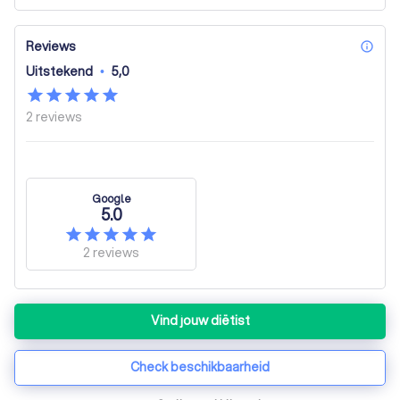
Reviews
inf
Uitstekend
•
5,0
2
reviews
Google
5.0
2
reviews
Vind jouw diëtist
Check beschikbaarheid