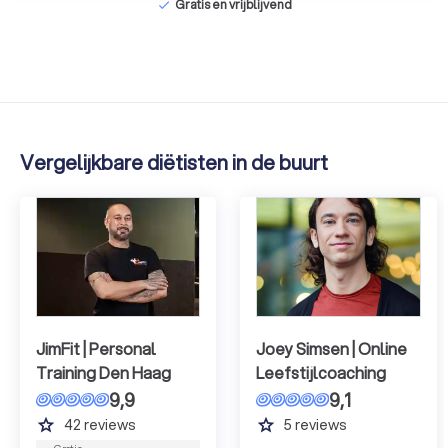
Gratis en vrijblijvend
check
Vergelijkbare diëtisten in de buurt
JimFit | Personal
Joey Simsen | Online
Training Den Haag
Leefstijlcoaching
9,9
9,1
grade
grade
42
reviews
5
reviews
Gratis