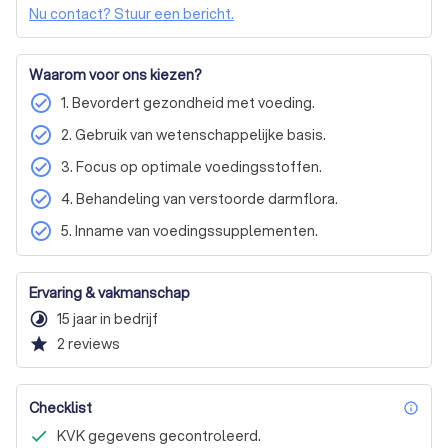
Nu contact? Stuur een bericht.
aminozuren, essentiële vetzuren, enzymen en 
bioflavonoïden, die allemaal een rol spelen in het 
ondersteunen en optimaliseren van uw gezondheid. Wij 
Waarom voor ons kiezen?
nodigen u uit om de kracht van orthomoleculaire 
geneeskunde te ontdekken en hoe deze uw leven kan 
check_circle
1. Bevordert gezondheid met voeding.
veranderen. Neem contact met ons op voor een 
check_circle
2. Gebruik van wetenschappelijke basis.
vrijblijvende offerte en begin uw reis naar een gezonder 
leven.
check_circle
3. Focus op optimale voedingsstoffen.
check_circle
4. Behandeling van verstoorde darmflora.
check_circle
5. Inname van voedingssupplementen.
Ervaring & vakmanschap
timelapse
15 jaar in bedrijf
star
2
reviews
Checklist
inf
KVK gegevens gecontroleerd.