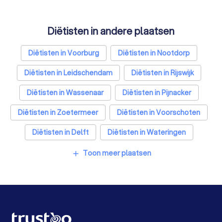
Psychologen in Den Haag
Diëtisten in andere plaatsen
Belastingadviseurs in Den Haag
Hypotheekadviseurs in Den Haag
Diëtisten in Voorburg
Diëtisten in Nootdorp
Personal trainers in Den Haag
Diëtisten in Leidschendam
Diëtisten in Rijswijk
Diëtisten in Wassenaar
Diëtisten in Pijnacker
Diëtisten in Zoetermeer
Diëtisten in Voorschoten
Diëtisten in Delft
Diëtisten in Wateringen
Diëtisten in Amsterdam
Diëtisten in Rotterdam
Toon meer plaatsen
add
Diëtisten in Utrecht
Diëtisten in Eindhoven
Diëtisten in Tilburg
Diëtisten in Groningen
Diëtisten in Almere
Diëtisten in Breda