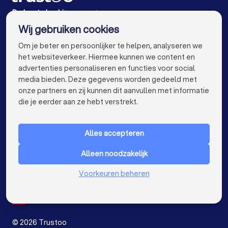
Diëtisten in Nijmegen
Diëtisten in Enschede
De beste bedrijven voor jou
Wij gebruiken cookies
Diëtisten in Haarlem
Diëtisten in Arnhem
info@trustoo.nl
Om je beter en persoonlijker te helpen, analyseren we
Diëtisten in Amersfoort
Diëtisten in Apeldoorn
het websiteverkeer. Hiermee kunnen we content en
advertenties personaliseren en functies voor social
Diëtisten in Den Bosch
Diëtisten in Maastricht
media bieden. Deze gegevens worden gedeeld met
onze partners en zij kunnen dit aanvullen met informatie
Diëtisten in Leiden
Diëtisten in Dordrecht
keyboard_arrow_down
VOOR PARTICULIEREN
die je eerder aan ze hebt verstrekt.
keyboard_arrow_down
VOOR BEDRIJVEN
Alles accepteren
keyboard_arrow_down
OVER TRUSTOO
Alleen noodzakelijk
LAND
Nederland
Voorkeuren beheren
België
Duitsland
Spanje
©
2026
Trustoo