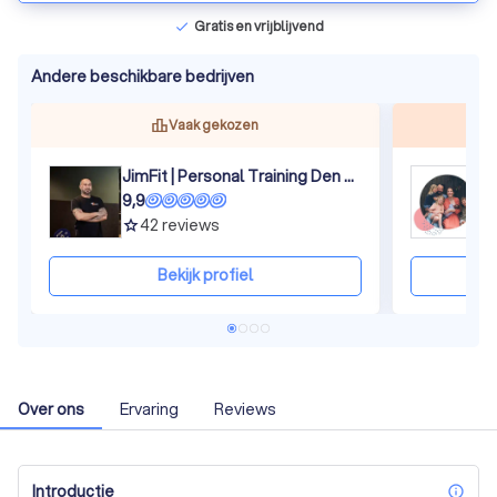
Gratis en vrijblijvend
check
Andere beschikbare bedrijven
Vaak gekozen
JimFit | Personal Training Den Haag
M
9,9
9
42
reviews
grade
gra
Bekijk profiel
Over ons
Ervaring
Reviews
Introductie
inf