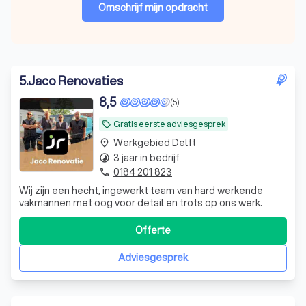
Omschrijf mijn opdracht
5
.
Jaco Renovaties
8,5
(5)
Gratis eerste adviesgesprek
local_offer
Werkgebied Delft
place
3 jaar in bedrijf
timelapse
0184 201 823
phone
Wij zijn een hecht, ingewerkt team van hard werkende
vakmannen met oog voor detail en trots op ons werk.
Offerte
Adviesgesprek