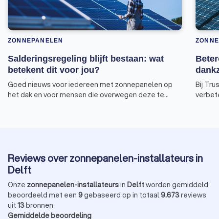
ZONNEPANELEN
ZONNE
Salderingsregeling blijft bestaan: wat
Beter
betekent dit voor jou?
dankz
Goed nieuws voor iedereen met zonnepanelen op
Bij Tru
het dak en voor mensen die overwegen deze te
verbete
installeren: de salderingsregeling blijft voorlopig
onze n
bestaan. Dit besluit, genomen door de Eerste Kamer,
hebben
zorgt ervoor dat de eerder geplande afbouw van de
gebrac
regeling niet doorgaat. Maar wat betekent dit voor
zonnep
jou? Trustoo legt het je uit.
2Solar
Reviews over zonnepanelen-installateurs in
leidt t
zonnep
Delft
via Tr
Onze
zonnepanelen-installateurs
in
Delft
worden gemiddeld
beoordeeld met een
9
gebaseerd op in totaal
9.673
reviews
uit
13
bronnen
Gemiddelde beoordeling