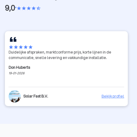
9,0
•
star
star
star
star
star_half
star
star
star
star
star
Duidelijke afspraken, marktconforme prijs, korte lijnen in de
communicatie, snelle levering en vakkundige installatie.
Don Huberts
19-01-2026
Solar Fast B.V.
Bekijk profiel