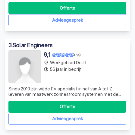
content waarnaar wordt verwezen en waarin Medhurst
Solar systems als portal fungeert volledig en juist is.
Offerte
Echter kan Medhurst Solar systems niet verantwoordelijk
worden gehouden voor enige
Adviesgesprek
3
.
Solar Engineers
9,1
(34)
Werkgebied Delft
place
56 jaar in bedrijf
timelapse
Sinds 2010 zijn wij de PV specialist in het van A tot Z
leveren van maatwerk zonnestroom systemen met de
hoogste klanttevredenheid in Zuid-Holland en de
aangrenzende provincies. Dat doen wij door onze
Offerte
inmiddels >2.000 particuliere en zakelijke klanten uit met
name het hogere segment volledig te ontz
Adviesgesprek