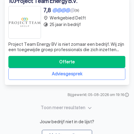
10
.
Project Team Energy B.V.
7,8
(9)
Werkgebied Delft
place
25 jaar in bedrijf
timelapse
Project Team Energy BV is niet zomaar een bedrijf. Wij zijn
een toegewijde groep professionals die zich inzetten
voor het welzijn van onze gemeenschap. Als trotse
hoofdsponsor van HCWV (Hockey Club Wateringse Veld),
Offerte
ondersteunen we actief de sportieve ontwikkeling van
onze jeugd. Onze betrokkenheid
Adviesgesprek
Bijgewerkt: 05-08-2026 om 19:16
info
keyboard_arrow_down
Toon meer resultaten
Jouw bedrijf niet in de lijst?