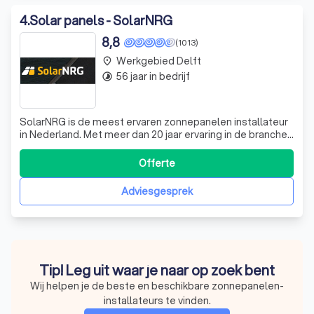
4
.
Solar panels - SolarNRG
8,8
(1013)
Werkgebied Delft
place
56 jaar in bedrijf
timelapse
SolarNRG is de meest ervaren zonnepanelen installateur
in Nederland. Met meer dan 20 jaar ervaring in de branche,
hebben we al meer dan 100.000 tevreden klanten mogen
bedienen. Onze klanten waarderen ons met een
Offerte
gemiddelde score van 8,6, een cijfer waar we trots op zijn.
Bij SolarNRG ben je geen num
Adviesgesprek
Tip! Leg uit waar je naar op zoek bent
Wij helpen je de beste en beschikbare zonnepanelen-
installateurs te vinden.