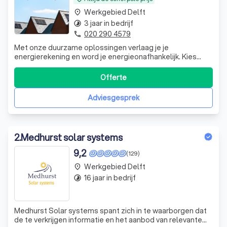
Werkgebied Delft
place
3 jaar in bedrijf
timelapse
020 290 4579
phone
Met onze duurzame oplossingen verlaag je je
energierekening en word je energieonafhankelijk. Kies
voor zonnepanelen, thuisbatterij, laadpaal, airco of
warmtepomp.
Offerte
Adviesgesprek
2
.
Medhurst solar systems
9,2
(129)
Werkgebied Delft
place
16 jaar in bedrijf
timelapse
Medhurst Solar systems spant zich in te waarborgen dat
de te verkrijgen informatie en het aanbod van relevante