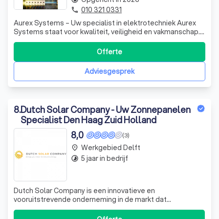
010 321 0331
phone
Aurex Systems – Uw specialist in elektrotechniek Aurex
Systems staat voor kwaliteit, veiligheid en vakmanschap.
Met meer dan 10 jaar ervaring in de elektrotechniek
leveren wij betrouwbare oplossingen voor zowel
Offerte
particulieren als bedrijven. Wij zijn gespecialiseerd in: *
Complete elektrotechnische
Adviesgesprek
8
.
Dutch Solar Company - Uw Zonnepanelen
Specialist Den Haag Zuid Holland
8,0
(3)
Werkgebied Delft
place
5 jaar in bedrijf
timelapse
Dutch Solar Company is een innovatieve en
vooruitstrevende onderneming in de markt dat
hoogwaardig materiaal levert inclusief montage voor een
scherpe prijs. Naast ons uitgebreide assortiment van