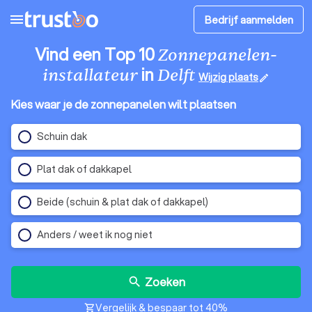
menu
Bedrijf aanmelden
Vind een Top 10
Zonnepanelen-
in
installateur
Delft
Wijzig plaats
edit
Kies waar je de zonnepanelen wilt plaatsen
Schuin dak
Plat dak of dakkapel
Beide (schuin & plat dak of dakkapel)
Anders / weet ik nog niet
Zoeken
search
Vergelijk & bespaar tot 40%
shopping_cart