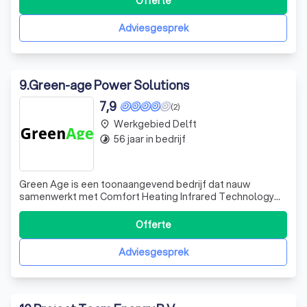
Offerte
zonnestroom producten, bieden we ook deskundig advies
over het beste systeem in uw specifieke situatie.
Adviesgesprek
9
.
Green-age Power Solutions
7,9
(2)
Werkgebied Delft
place
56 jaar in bedrijf
timelapse
Green Age is een toonaangevend bedrijf dat nauw
samenwerkt met Comfort Heating Infrared Technology
B.V., Zonnemarkt B.V. en Enco V.O.F. Wij zijn uw eerste
aanspreekpunt voor de levering en installatie van onze
Offerte
hoogwaardige producten. Onze focus ligt op het leveren
van uitstekende service en kwalitei
Adviesgesprek