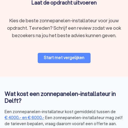
Laat de opdracht uitvoeren
Monokristallijne zonnepanelen
Monokristallijne zonnepanelen hebben één groot kristal en
Kies de beste zonnepanelen-installateur voor jouw
zijn erg efficiënt, met een rendement tussen 14% en 18%. Dit
opdracht. Tevreden? Schrijf een review zodat we ook
soort zonnepaneel is wat duurder, maar levert op lange
termijn veel energie op.
bezoekers na jou het beste advies kunnen geven.
Polykristallijne zonnepanelen
Start met vergelijken
Polykristallijne zonnepanelen hebben kristallen van
verschillende grootte en zijn iets minder efficiënt dan
monokristallijne panelen, maar bieden nog steeds een
redelijk rendement van ongeveer 14%. Deze zonnepanelen
zijn goedkoper en een goede optie voor als je een wat kleiner
budget hebt.
Wat kost een zonnepanelen-installateur in
Delft?
Dunne film zonnepanelen
Een zonnepanelen-installateur kost gemiddeld tussen de
€
4000
,-
en
€
6000
,-
Een zonnepanelen-installateur mag zelf
Dunne film zonnepanelen zijn populair vanwege hun lagere
de tarieven bepalen, vraag daarom vooraf een offerte aan.
productiekosten en flexibiliteit bij installatie. Hoewel deze