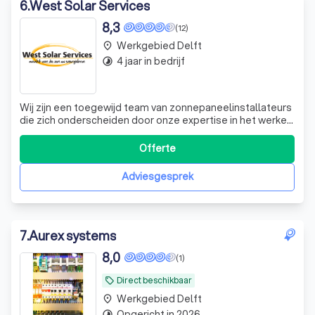
6
.
West Solar Services
8,3
(12)
Werkgebied Delft
place
4 jaar in bedrijf
timelapse
Wij zijn een toegewijd team van zonnepaneelinstallateurs
die zich onderscheiden door onze expertise in het werken
met alle soorten daken. Onze ervaring brengt ons naar de
mooiste locaties in het hele land, wat ons werk verre van
Offerte
saai maakt. Wij streven ernaar om duurzame
energieoplossingen te bieden
Adviesgesprek
7
.
Aurex systems
8,0
(1)
Direct beschikbaar
local_offer
Werkgebied Delft
place
Opgericht in 2026
timelapse