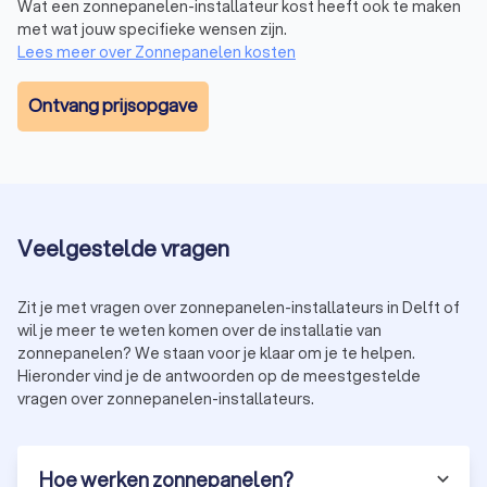
Wat een zonnepanelen-installateur kost heeft ook te maken
minder efficiënt zijn, is hun rendement ongeveer 15%. Ze zijn
met wat jouw specifieke wensen zijn.
goedkoper en bieden een kosteneffectieve oplossing.
Lees meer over Zonnepanelen kosten
Ontvang prijsopgave
Glas-glas zonnepanelen
Glas-glas zonnepanelen zijn het nieuwst en hebben een
langere levensduur. Deze zonnepanelen zijn dan wel duurder
in aanschaf vanwege hun geavanceerde technologie, maar
zijn een slimme investering voor maximale duurzaamheid en
opbrengst op de lange termijn.
Veelgestelde vragen
Bij het kiezen van het juiste type zonnepaneel voor jouw
situatie is het belangrijk om rekening te houden met je
budget, energiebehoeften en de beschikbare ruimte voor
Zit je met vragen over zonnepanelen-installateurs in Delft of
installatie. Het raadplegen van een ervaren zonnepanelen-
wil je meer te weten komen over de installatie van
installateur in Delft helpt je bij het maken van de beste keuze
zonnepanelen? We staan voor je klaar om je te helpen.
voor jouw situatie. De zonnepanelen-installateurs uit Delft
Hieronder vind je de antwoorden op de meestgestelde
helpen je graag verder.
vragen over zonnepanelen-installateurs.
Wat kosten zonnepanelen in Delft?
Hoe werken zonnepanelen?