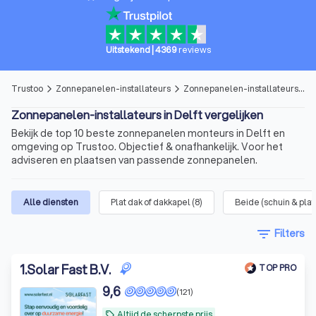
Uitstekend
|
4369
reviews
Trustoo
Zonnepanelen-installateurs
Zonnepanelen-installateurs in Delft
arrow_forward_ios
arrow_forward_ios
Zonnepanelen-installateurs in Delft vergelijken
Bekijk de top 10 beste zonnepanelen monteurs in Delft en
omgeving op Trustoo. Objectief & onafhankelijk. Voor het
adviseren en plaatsen van passende zonnepanelen.
Alle diensten
Plat dak of dakkapel
(
8
)
Beide (schuin & plat
filter_list
Filters
1
.
Solar Fast B.V.
TOP PRO
9,6
(121)
Altijd de scherpste prijs
local_offer