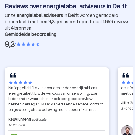
Reviews over energielabel adviseurs in Delft
overzic
Onze
energielabel adviseurs
in
Delft
worden gemiddeld
beoordeeld met een
9,3
gebaseerd op in totaal
1.858
reviews
uit
4
bronnen
Gemiddelde beoordeling
9,3
•
star
star
star
star
star_half
star
star
star
star
star
star
star
sta
Na “opgelicht” te zijn door een ander bedrijf mbt ons
de informatie
energielabel t.b.v. de verkoop van onze woning, zou
snel da
ieder ander waarschijnlijk ook een goede review
Jille G
hebben gekregen. Maar de verleende service, contact
31-01-20
en gewoon gehele beleving met dit bedrijf kon niet
beter en heeft alles goed gemaakt. Wat een kanjer en
kelly juhrend
op Google
professioneel is het. Zou hun bij iedereen aanraden.
12-03-2026