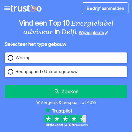
menu
Bedrijf aanmelden
Vind een Top 10
Energielabel
in
adviseur
Delft
Wijzig plaats
edit
Selecteer het type gebouw
Woning
Bedrijfspand / Utiliteitsgebouw
Zoeken
search
Vergelijk & bespaar tot 40%
shopping_cart
Uitstekend
|
4378
reviews