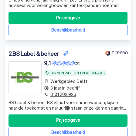
Sinds eind vorig jaar mag ik mijzelf Energie prestatie
adviseur voor woningbouw en kantoorpanden noemen.
Wilt u graag een energielabel label hebben, neem dan
vooral contact met mij op.
Prijsopgave
Beschikbaarheid
2
.
BS Label & beheer
TOP PRO
9,1
(51)
BINNEN 24 UUR EEN AFSPRAAK
local_offer
Werkgebied Delft
place
3 jaar in bedrijf
timelapse
0181 202 926
phone
BS Label & beheer BS Staat voor samenwerken, kijken
naar de toekomst en natuurlijk staan onze klanten daarin
centraal. Gezamenlijk willen wij kijken met onze klanten
naar uw woning. Of het gaat om een energielabel voor het
Prijsopgave
verkopen van uw woning, of omdat u meer informatie wilt
voor het duurzaam re
Beschikbaarheid