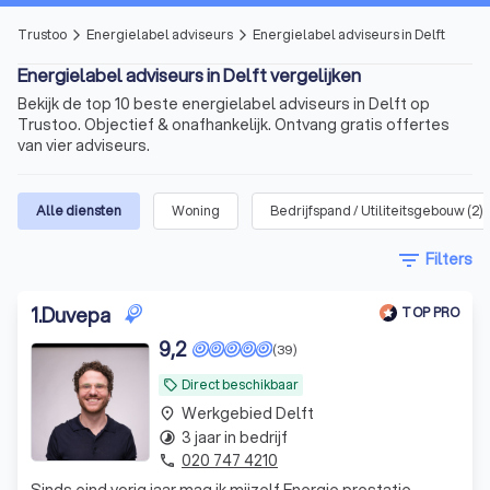
Trustoo
Energielabel adviseurs
Energielabel adviseurs in Delft
arrow_forward_ios
arrow_forward_ios
Energielabel adviseurs in Delft vergelijken
Bekijk de top 10 beste energielabel adviseurs in Delft op
Trustoo. Objectief & onafhankelijk. Ontvang gratis offertes
van vier adviseurs.
Alle diensten
Woning
Bedrijfspand / Utiliteitsgebouw
(
2
)
filter_list
Filters
1
.
Duvepa
TOP PRO
9,2
(39)
Direct beschikbaar
local_offer
Werkgebied Delft
place
3 jaar in bedrijf
timelapse
020 747 4210
phone