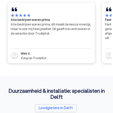
star
star
star
star
star
star
sta
Alle bedrijven waren prima
Fanta
Alle bedrijven waren prima, dit maakt de keuze moeilijk,
Fanta
maar is voor mij heel positief. Dit geeft me vertrouwen in
gelat
de selectie door Trustpilot.
afspr
uit!
Wim V.
account_circle
account_circl
6 aug
op
Trustpilot
Duurzaamheid & installatie: specialisten in
Delft
Loodgieters in Delft