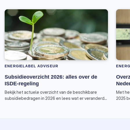
ENERGIELABEL ADVISEUR
ENERG
Subsidieoverzicht 2026: alles over de
Overz
ISDE-regeling
Neder
Bekijk het actuele overzicht van de beschikbare
Met he
subsidiebedragen in 2026 en lees wat er veranderd
2025 be
is aan de voorwaarden van de ISDE-regeling.
subsid
zoals 
Deze v
Invest
energie