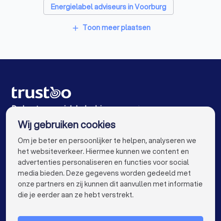
Energielabel adviseurs in Voorburg
Energielabel adviseurs in Kwintsheul
Toon meer plaatsen
add
Energielabel adviseurs in Berkel en Rodenrijs
Energielabel adviseurs in Den Haag
Energielabel adviseurs in De Lier
Energielabel adviseurs in Leidschendam
De beste energielabel adviseurs voor jou
Wij gebruiken cookies
Energielabel adviseurs in Amsterdam
info@trustoo.nl
Om je beter en persoonlijker te helpen, analyseren we
Energielabel adviseurs in Rotterdam
het websiteverkeer. Hiermee kunnen we content en
advertenties personaliseren en functies voor social
Energielabel adviseurs in Utrecht
media bieden. Deze gegevens worden gedeeld met
onze partners en zij kunnen dit aanvullen met informatie
Energielabel adviseurs in Eindhoven
keyboard_arrow_down
VOOR PARTICULIEREN
die je eerder aan ze hebt verstrekt.
Energielabel adviseurs in Tilburg
keyboard_arrow_down
VOOR BEDRIJVEN