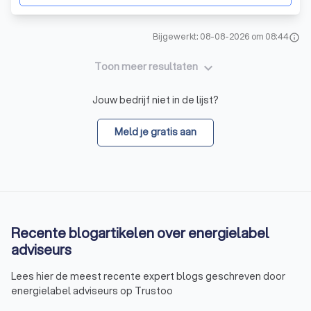
Bijgewerkt: 08-08-2026 om 08:44
info
keyboard_arrow_down
Toon meer resultaten
Jouw bedrijf niet in de lijst?
Meld je gratis aan
Recente blogartikelen over energielabel
adviseurs
Lees hier de meest recente expert blogs geschreven door
energielabel adviseurs op Trustoo