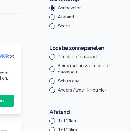
Aanbevolen
Afstand
Score
Locatie zonnepanelen
(34)
Plat dak of dakkapel
Beide (schuin & plat dak of
dakkapel)
wd is
f en
Schuin dak
Anders / weet ik nog niet
en
Afstand
Tot 10km
Tot 20km