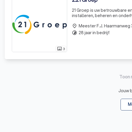
21 Groep is uw betrouwbare en 
installeren, beheren en onder
vraagstuk is te complex, want
Meester F.J. Haarmanweg 
place
28 jaar in bedrijf
timelapse
3
photo_size_select_actual
Toon 
Jouw be
Me