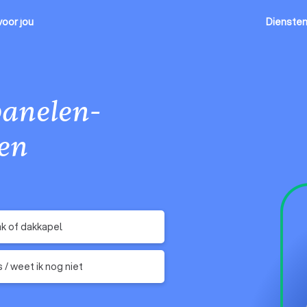
voor jou
Dienste
anelen-
en
ak of dakkapel
 / weet ik nog niet