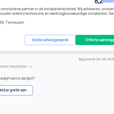
8,2
innovatieve partner in de installatietechniek. Wij adviseren, ontwe
houden elektrotechnische en werktuigbouwkundige installaties. G
 we vinden altijd een passende én duurzame oplossing.
38, Terneuzen
Gratis adviesgesprek
Offerte aanvrag
Bijgewerkt: 06-08-202
keyboard_arrow_down
meer resultaten
drijf niet in de lijst?
ld je gratis aan