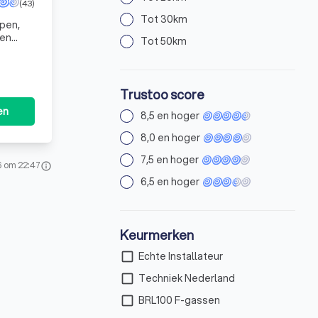
(43)
Tot 30km
rpen,
een
Tot 50km
Trustoo score
en
8,5 en hoger
8,0 en hoger
7,5 en hoger
6 om 22:47
info
6,5 en hoger
Keurmerken
check_box_outline_blank
Echte Installateur
check_box_outline_blank
Techniek Nederland
check_box_outline_blank
BRL100 F-gassen