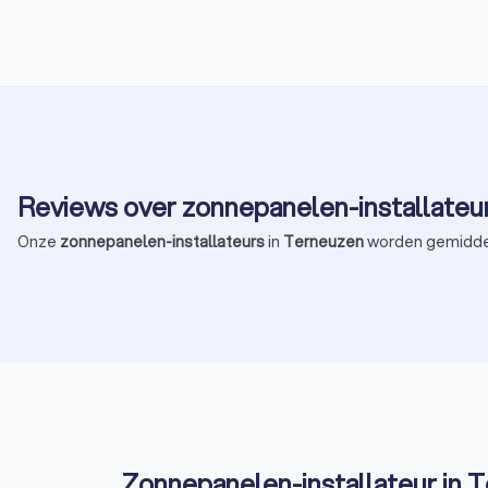
genomen door de Eerste Kamer, zorgt ervoor dat de eerder
geplande afbouw van de regeling niet doorgaat. Maar wat
betekent dit voor jou? Trustoo legt het je uit.
Reviews over zonnepanelen-installateu
Onze
zonnepanelen-installateurs
in
Terneuzen
worden gemidde
Zonnepanelen-installateur in T