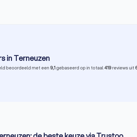
API-koppeling tot stand gebracht met 2Solar. Door deze
koppeling kunnen zonnepanelen-installateurs die
gebruikmaken van 2Solar hun aanvragen nóg effectiever
opvolgen. Dit leidt tot een betere ervaring zowel voor
zonnepanelen-installateurs als voor gebruikers die via
Trustoo zonnepanelen offertes willen aanvragen.
rs in Terneuzen
ld beoordeeld met een
9,1
gebaseerd op in totaal
419
reviews uit
erneuzen: de beste keuze via Trustoo