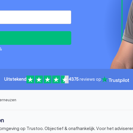
%
Uitstekend
4375
reviews op
Terneuzen
en
mgeving op Trustoo. Objectief & onafhankelijk. Voor het advisere