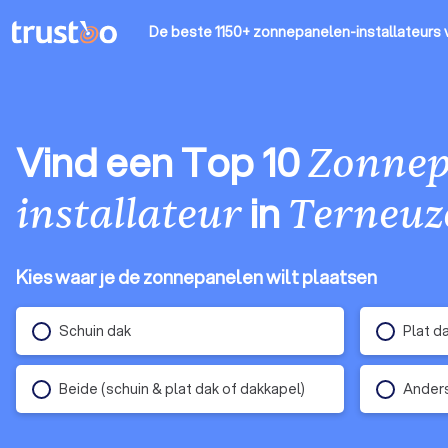
De beste 1150+ zonnepanelen-installateurs
Vind een Top 10
Zonnep
in
installateur
Terneuz
Kies waar je de zonnepanelen wilt plaatsen
Schuin dak
Plat d
Beide (schuin & plat dak of dakkapel)
Anders