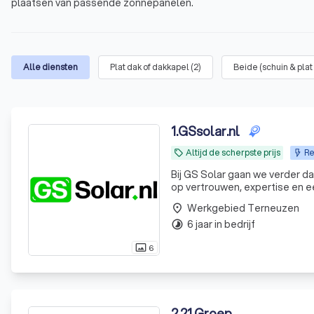
plaatsen van passende zonnepanelen.
Alle diensten
Plat dak of dakkapel
(
2
)
Beide (schuin & plat
1
.
GSsolar.nl
Altijd de scherpste prijs
Re
local_offer
Bij GS Solar gaan we verder d
op vertrouwen, expertise en 
toekomstige generaties. Doe
Werkgebied Terneuzen
place
vandaag nog!
6 jaar in bedrijf
timelapse
6
photo_size_select_actual
2
.
21 Groep