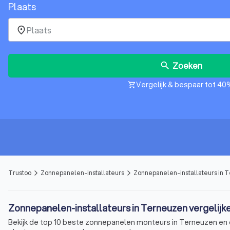
Plaats
place
Zoeken
search
Vergelijk & bespaar tot 40
shopping_cart
Trustoo
Zonnepanelen-installateurs
Zonnepanelen-installateurs in 
arrow_forward_ios
arrow_forward_ios
Zonnepanelen-installateurs in Terneuzen vergelijk
Bekijk de top 10 beste zonnepanelen monteurs in Terneuzen en o