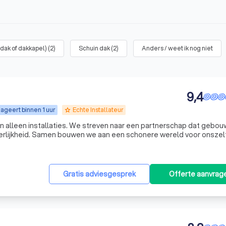
 dak of dakkapel)
(
2
)
Schuin dak
(
2
)
Anders / weet ik nog niet
9,4
ageert binnen 1 uur
Echte Installateur
grade
an alleen installaties. We streven naar een partnerschap dat gebou
eerlijkheid. Samen bouwen we aan een schonere wereld voor onszel
 mee met onze missie en maak de overstap naar duurzame energie
Gratis adviesgesprek
Offerte aanvrag