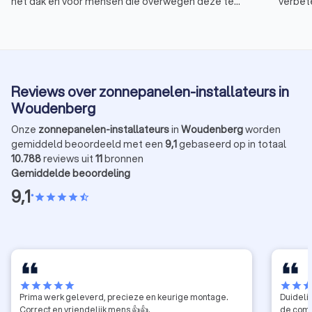
het dak en voor mensen die overwegen deze te
verbete
installeren: de salderingsregeling blijft voorlopig
onze n
bestaan. Dit besluit, genomen door de Eerste Kamer,
hebben
zorgt ervoor dat de eerder geplande afbouw van de
gebrac
regeling niet doorgaat. Maar wat betekent dit voor
zonnep
jou? Trustoo legt het je uit.
2Solar
Reviews over zonnepanelen-installateurs in
leidt t
zonnep
Woudenberg
via Tr
Onze
zonnepanelen-installateurs
in
Woudenberg
worden
gemiddeld beoordeeld met een
9,1
gebaseerd op in totaal
10.788
reviews uit
11
bronnen
Gemiddelde beoordeling
9,1
•
star
star
star
star
star_half
star
star
star
star
star
star
star
sta
Prima werk geleverd, precieze en keurige montage.
Duidelij
Correct en vriendelijk mens 👍👍.
de comm