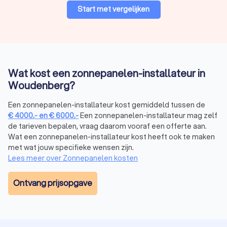
Start met vergelijken
termijn veel energie op.
Polykristallijne zonnepanelen
Polykristallijne zonnepanelen hebben kristallen van
verschillende grootte en zijn iets minder efficiënt dan
Wat kost een zonnepanelen-installateur in
monokristallijne panelen, maar bieden nog steeds een
Woudenberg?
redelijk rendement van ongeveer 14%. Deze zonnepanelen
zijn goedkoper en een goede optie voor als je een wat kleiner
Een zonnepanelen-installateur kost gemiddeld tussen de
budget hebt.
€
4000
,-
en
€
6000
,-
Een zonnepanelen-installateur mag zelf
de tarieven bepalen, vraag daarom vooraf een offerte aan.
Wat een zonnepanelen-installateur kost heeft ook te maken
Dunne film zonnepanelen
met wat jouw specifieke wensen zijn.
Lees meer over Zonnepanelen kosten
Dunne film zonnepanelen zijn populair vanwege hun lagere
productiekosten en flexibiliteit bij installatie. Hoewel deze
minder efficiënt zijn, is hun rendement ongeveer 15%. Ze zijn
Ontvang prijsopgave
goedkoper en bieden een kosteneffectieve oplossing.