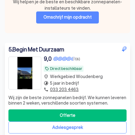
Wij helpen je de beste en beschikbare zonnepanelen-
installateurs te vinden.
Omschrijf mijn opdracht
5
.
Begin Met Duurzaam
9,0
(6)
Direct beschikbaar
local_offer
Werkgebied Woudenberg
place
5 jaar in bedrijf
timelapse
033 203 4463
phone
Wij zijn de beste zonnepanelen bedrijf. We kunnen leveren
binnen 2 weken, verschillende soorten systemen.
Offerte
Adviesgesprek