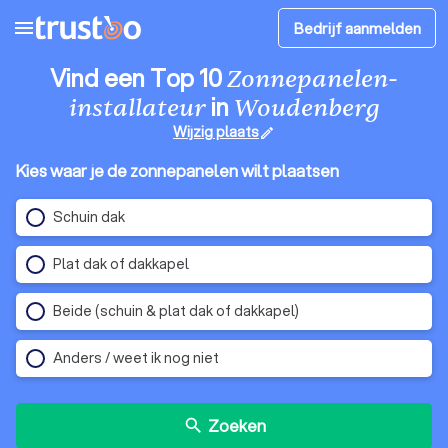
menu
Bedrijf aanmelden
Vind een Top 10
Zonnepanelen-
in
installateur
Woudenberg
Wijzig plaats
edit
Kies waar je de zonnepanelen wilt plaatsen
Schuin dak
Plat dak of dakkapel
Beide (schuin & plat dak of dakkapel)
Anders / weet ik nog niet
Zoeken
search