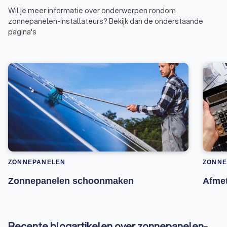
Wil je meer informatie over onderwerpen rondom
zonnepanelen-installateurs? Bekijk dan de onderstaande
pagina's
ZONNEPANELEN
ZONNE
Zonnepanelen schoonmaken
Afme
Recente blogartikelen over zonnepanelen-