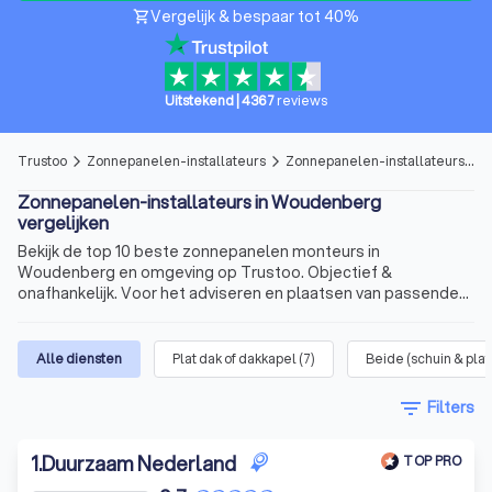
Vergelijk & bespaar tot 40%
shopping_cart
Uitstekend
|
4367
reviews
Trustoo
Zonnepanelen-installateurs
Zonnepanelen-installateurs in Woudenberg
arrow_forward_ios
arrow_forward_ios
Zonnepanelen-installateurs in Woudenberg
vergelijken
Bekijk de top 10 beste zonnepanelen monteurs in
Woudenberg en omgeving op Trustoo. Objectief &
onafhankelijk. Voor het adviseren en plaatsen van passende
zonnepanelen.
Alle diensten
Plat dak of dakkapel
(
7
)
Beide (schuin & plat
filter_list
Filters
1
.
Duurzaam Nederland
TOP PRO