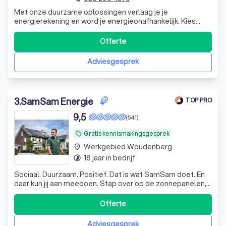
Met onze duurzame oplossingen verlaag je je
energierekening en word je energieonafhankelijk. Kies
voor zonnepanelen, thuisbatterij, laadpaal, airco of
warmtepomp.
Offerte
Adviesgesprek
3
.
SamSam Energie
TOP PRO
9,5
(541)
Gratis kennismakingsgesprek
local_offer
Werkgebied Woudenberg
place
18 jaar in bedrijf
timelapse
Sociaal. Duurzaam. Positief. Dat is wat SamSam doet. En
daar kun jij aan meedoen. Stap over op de zonnepanelen,
thuisbatterijen, airco's, warmtepompen of groene energie
van SamSam.
Offerte
Adviesgesprek