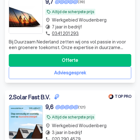
9,7
(39)
Altijd de scherpste prijs
local_offer
Werkgebied Woudenberg
place
7 jaar in bedrijf
timelapse
0341 201 293
phone
Bij Duurzaam Nederland zetten wij ons vol passie in voor
een groenere toekomst. Onze expertise in duurzame
energieoplossingen maakt ons een betrouwbare partner
in de transitie naar een duurzamer huishouden en
Offerte
bedrijfsleven. Wij onderscheiden ons door maatwerk te
leveren in de installatie van zonnepa
Adviesgesprek
2
.
Solar Fast B.V.
TOP PRO
9,6
(121)
Altijd de scherpste prijs
local_offer
Werkgebied Woudenberg
place
3 jaar in bedrijf
timelapse
020 290 4579
phone