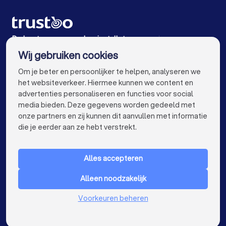
Zonnepanelen-installateurs in Zeist
Zonnepanelen-installateurs in Wijk bij Duurstede
De beste zonnepanelen-installateurs voor jou
Wij gebruiken cookies
Zonnepanelen-installateurs in Amsterdam
info@trustoo.nl
Om je beter en persoonlijker te helpen, analyseren we
Zonnepanelen-installateurs in Rotterdam
het websiteverkeer. Hiermee kunnen we content en
advertenties personaliseren en functies voor social
Zonnepanelen-installateurs in Den Haag
media bieden. Deze gegevens worden gedeeld met
onze partners en zij kunnen dit aanvullen met informatie
Zonnepanelen-installateurs in Utrecht
keyboard_arrow_down
VOOR PARTICULIEREN
die je eerder aan ze hebt verstrekt.
Zonnepanelen-installateurs in Eindhoven
keyboard_arrow_down
VOOR BEDRIJVEN
Zonnepanelen-installateurs in Tilburg
Alles accepteren
keyboard_arrow_down
OVER TRUSTOO
Zonnepanelen-installateurs in Groningen
Alleen noodzakelijk
LAND
Nederland
Zonnepanelen-installateurs in Almere
Voorkeuren beheren
België
Duitsland
Zonnepanelen-installateurs in Breda
Spanje