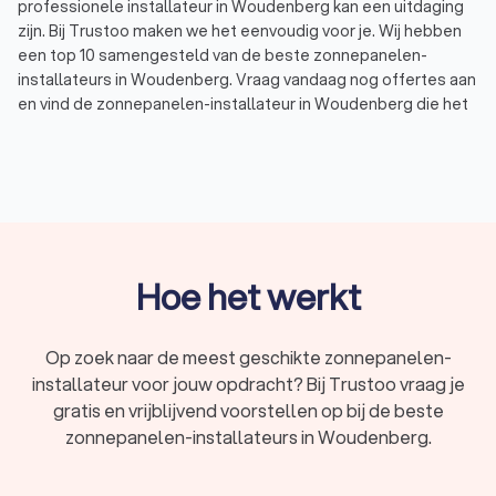
professionele installateur in Woudenberg kan een uitdaging
zijn. Bij Trustoo maken we het eenvoudig voor je. Wij hebben
een top 10 samengesteld van de beste zonnepanelen-
installateurs in Woudenberg. Vraag vandaag nog offertes aan
en vind de zonnepanelen-installateur in Woudenberg die het
beste bij jouw behoeften past.
Een professionele zonnepanelen-installateur
Een zonnepanelen-installateur in Woudenberg is een
specialist die zich bezighoudt met het correct plaatsen en
aansluiten van zonnepanelen op je dak en het
Hoe het werkt
elektriciteitsnet. Een zonnepanelen-installateur in
Woudenberg heeft uitgebreide kennis van onder andere:
verschillende soorten zonnepanelen;
Op zoek naar de meest geschikte zonnepanelen-
optimale plaatsingsmethoden voor het hoogste
installateur voor jouw opdracht? Bij Trustoo vraag je
rendement;
veiligheidsrichtlijnen voor installatie.
gratis en vrijblijvend voorstellen op bij de beste
Het inschakelen van een professionele installateur in
zonnepanelen-installateurs in Woudenberg.
Woudenberg biedt je dan ook verschillende voordelen:
Ervaring:
een ervaren zonnepanelen-installateur heeft al
vele installaties uitgevoerd in Woudenberg en weet