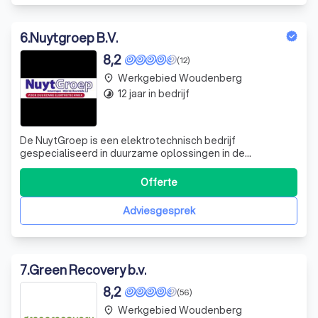
6
.
Nuytgroep B.V.
8,2
(12)
Werkgebied Woudenberg
place
12 jaar in bedrijf
timelapse
De NuytGroep is een elektrotechnisch bedrijf
gespecialiseerd in duurzame oplossingen in de
elektrotechniek. Wij werken samen met gerenommeerde
bedrijven en vakbekwame mensen. Wij bieden onze
Offerte
klanten een passend advies met eerlijke en betaalbare
oplossingen. Alleen duurzaam opwekken wat nodig is. Ene
Adviesgesprek
7
.
Green Recovery b.v.
8,2
(56)
Werkgebied Woudenberg
place