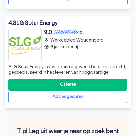
4
.
SLG Solar Energy
9,0
(45)
Werkgebied Woudenberg
place
6 jaar in bedrijf
timelapse
SLG Solar Energy is een toonaangevend bedrijf in Utrecht,
gespecialiseerd in het leveren van hoogwaardige
zonnepanelen. Wij, Stephan en Laurens, zijn twee broers
met een passie voor duurzame energie. Onze missie is
Offerte
om u te helpen besparen op uw energierekening en bij te
dragen aan een duurzamere wer
Adviesgesprek
Tip! Leg uit waar je naar op zoek bent