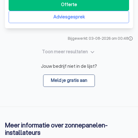
we onze klanten niet alleen voorzien van hoogwaardige
Offerte
zonnestroomsystemen, maar ook van een uitstekende
service. Onze deskundige medewerkers
Adviesgesprek
Bijgewerkt: 03-08-2026 om 00:48
info
keyboard_arrow_down
Toon meer resultaten
Jouw bedrijf niet in de lijst?
Meld je gratis aan
Meer informatie over zonnepanelen-
installateurs