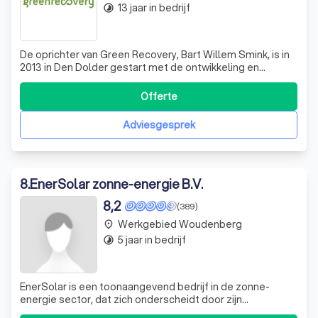
13 jaar in bedrijf
timelapse
De oprichter van Green Recovery, Bart Willem Smink, is in
2013 in Den Dolder gestart met de ontwikkeling en
uitvoering van zonne-energie projecten en Solar
systemen. Zijn belangrijkste overtuiging is dat er
Offerte
behoefte is bij particulieren en ondernemers om
persoonlijk en deskundig geholpen te worden b
Adviesgesprek
8
.
EnerSolar zonne-energie B.V.
8,2
(389)
Werkgebied Woudenberg
place
5 jaar in bedrijf
timelapse
EnerSolar is een toonaangevend bedrijf in de zonne-
energie sector, dat zich onderscheidt door zijn
klantgerichte en flexibele aanpak. Wij zijn er trots op dat