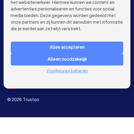
het websiteverkeer. Hiermee kunnen we content en
advertenties personaliseren en functies voor social
Mediators in Apeldoorn
Mediators in Den Bosch
media bieden. Deze gegevens worden gedeeld met
onze partners en zij kunnen dit aanvullen met informatie
Mediators in Maastricht
Mediators in Leiden
keyboard_arrow_down
VOOR PARTICULIEREN
die je eerder aan ze hebt verstrekt.
Mediators in Dordrecht
Mediators in Zoetermeer
keyboard_arrow_down
VOOR BEDRIJVEN
Alles accepteren
keyboard_arrow_down
OVER TRUSTOO
Alleen noodzakelijk
LAND
Nederland
Voorkeuren beheren
België
Duitsland
Spanje
©
2026
Trustoo
Ontvang prijsopgave