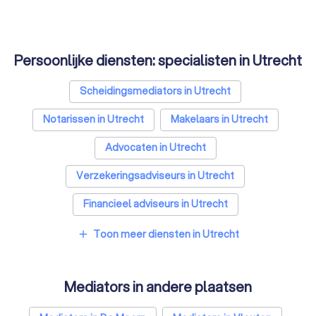
Persoonlijke diensten: specialisten in Utrecht
Scheidingsmediators in Utrecht
Notarissen in Utrecht
Makelaars in Utrecht
Advocaten in Utrecht
Verzekeringsadviseurs in Utrecht
Financieel adviseurs in Utrecht
Coaches in Utrecht
Rijscholen in Utrecht
Toon meer diensten in Utrecht
add
Relatietherapeuten in Utrecht
Mediators in andere plaatsen
Psychologen in Utrecht