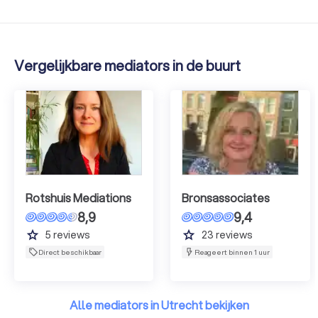
Vergelijkbare mediators in de buurt
Rotshuis Mediations
Bronsassociates
8,9
9,4
grade
grade
5
reviews
23
reviews
Direct beschikbaar
Reageert binnen 1 uur
Alle mediators in Utrecht bekijken