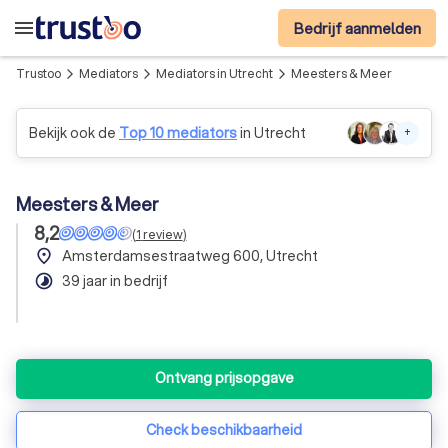
menu
Bedrijf aanmelden
Trustoo
Mediators
Mediators in Utrecht
Meesters & Meer
arrow_forward_ios
arrow_forward_ios
arrow_forward_ios
Bekijk ook de
Top 10 mediators
in Utrecht
+
Meesters & Meer
8,2
(
1
review
)
place
Amsterdamsestraatweg 600, Utrecht
timelapse
39 jaar in bedrijf
Ontvang prijsopgave
Check beschikbaarheid