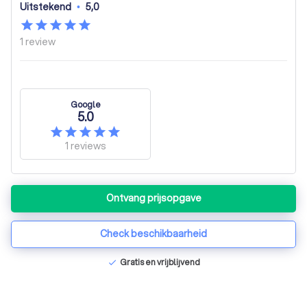
Uitstekend
•
5,0
1
review
Google
5.0
1
reviews
Ontvang prijsopgave
Check beschikbaarheid
Gratis en vrijblijvend
check