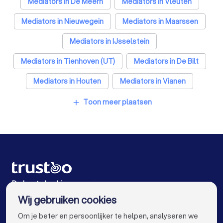
Belastingadviseurs in Utrecht
Mediators in De Meern
Mediators in Vleuten
Hypotheekadviseurs in Utrecht
Mediators in Nieuwegein
Mediators in Maarssen
Personal trainers in Utrecht
Diëtisten in Utrecht
Mediators in IJsselstein
Mediators in Tienhoven (UT)
Mediators in De Bilt
Mediators in Houten
Mediators in Vianen
Mediators in Bilthoven
Mediators in Amsterdam
Toon meer plaatsen
add
Mediators in Rotterdam
Mediators in Den Haag
Mediators in Eindhoven
Mediators in Tilburg
Mediators in Groningen
Mediators in Almere
Mediators in Breda
Mediators in Nijmegen
De beste bedrijven voor jou
Wij gebruiken cookies
Mediators in Enschede
Mediators in Haarlem
info@trustoo.nl
Om je beter en persoonlijker te helpen, analyseren we
Mediators in Arnhem
Mediators in Amersfoort