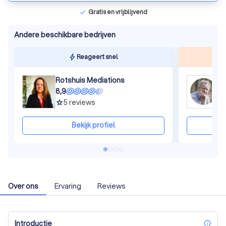
Gratis en vrijblijvend
check
Andere beschikbare bedrijven
Reageert snel
Rotshuis Mediations
V
8,9
9
5
reviews
grade
gra
Bekijk profiel
Over ons
Ervaring
Reviews
Introductie
inf