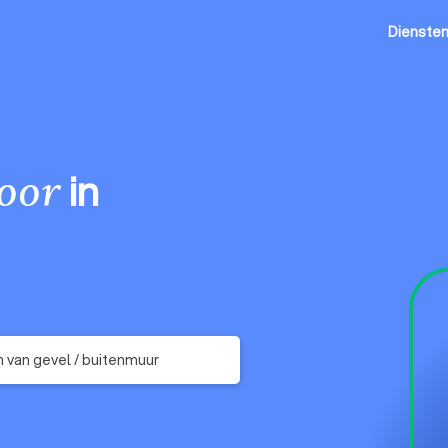
Dienste
in
oor
 van gevel / buitenmuur