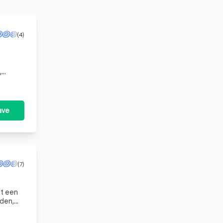
t dan een
ekomst.
aat om een
(4)
gelijkheden
n een goed
,
aar
verig
ave
30,- per m2
50,- per
(7)
anvraag en
t een
eden,