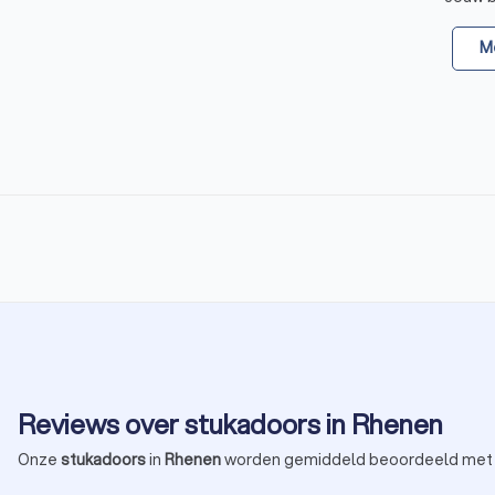
voor het stucwerk begint.
Me
5. Stucwerk
De stukadoor brengt de pleisterlaag aan en werkt alles strak af.
opgegeven.
6. Droogtijd
Na het aanbrengen heeft het stucwerk tijd nodig om te drogen. R
tot twintig dagen. De stukadoor geeft aan hoe lang je het best
7. Afwerking
Na de droogtijd kun je aan de slag met je verfkwast of behangli
Reviews over stukadoors in Rhenen
Onze
stukadoors
in
Rhenen
worden gemiddeld beoordeeld met