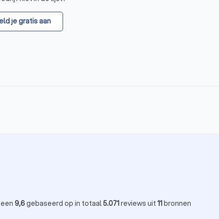
ld je gratis aan
 Dit geldt voor muren, plafonds of andere oppervlakken die je hebt
eken op een dag droogtijd per millimeter stucwerk. Vaak komt dit u
e wacht met schilderen of behangen.
jm – of schakel een professionele
schilder
in.
 een
9,6
gebaseerd op in totaal
5.071
reviews uit
11
bronnen