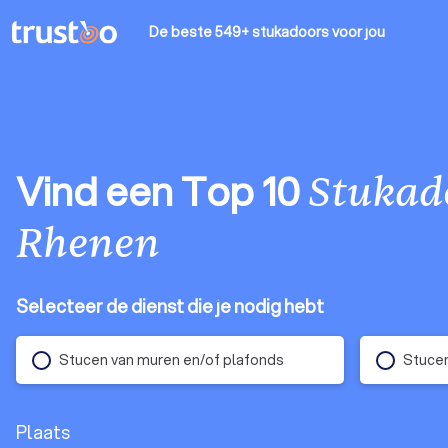
De beste 549+ stukadoors
voor jou
Vind een Top 10
Stukad
Rhenen
Selecteer de dienst die je nodig hebt
Stucen van muren en/of plafonds
Stucen
Plaats