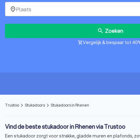
place
Zoeken
search
Vergelijk & bespaar tot 40
shopping_cart
Trustoo
Stukadoors
Stukadoors in Rhenen
arrow_forward_ios
arrow_forward_ios
Vind de beste stukadoor in Rhenen via Trustoo
Een stukadoor zorgt voor strakke, gladde muren en plafonds, zow