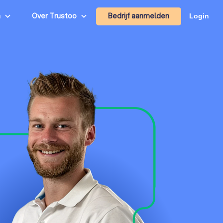
Bedrijf aanmelden
n
Over Trustoo
Login