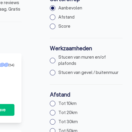
re reviews
Aanbevolen
aag. Gratis
Afstand
Score
Werkzaamheden
Stucen van muren en/of
plafonds
(54)
Stucen van gevel / buitenmuur
laag maakt
Afstand
 een
Tot 10km
egaal is.
ave
 meer
Tot 20km
ustig
Tot 30km
s
Tot 50km