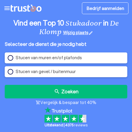
menu
Bedrijf aanmelden
Vind een Top 10
in
Stukadoor
De
Klomp
Wijzig plaats
edit
Selecteer de dienst die je nodig hebt
Stucen van muren en/of plafonds
Stucen van gevel / buitenmuur
Zoeken
search
Vergelijk & bespaar tot 40%
shopping_cart
Uitstekend
|
4375
reviews