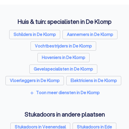
Huis & tuin: specialisten in De Klomp
Schilders in De Klomp
Aannemers in De Klomp
Vochtbestrijders in De Klomp
Hoveniers in De Klomp
Gevelspecialisten in De Klomp
Vloerleggers in De Klomp
Elektriciens in De Klomp
Isolatiebedrijven in De Klomp
Toon meer diensten in De Klomp
add
Ongediertebestrijders in De Klomp
Stukadoors in andere plaatsen
Architecten in De Klomp
Zonwering specialisten in De Klomp
Stukadoors in Veenendaal
Stukadoors in Ede