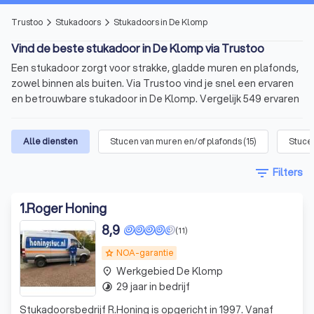
Trustoo
Stukadoors
Stukadoors in De Klomp
arrow_forward_ios
arrow_forward_ios
Vind de beste stukadoor in De Klomp via Trustoo
Een stukadoor zorgt voor strakke, gladde muren en plafonds,
zowel binnen als buiten. Via Trustoo vind je snel een ervaren
en betrouwbare stukadoor in De Klomp. Vergelijk 549 ervaren
stukadoors in De Klomp met een gemiddelde Trustoo-score
van 8.8. Lees 1000+ betrouwbare reviews van eerdere klanten
Alle diensten
Stucen van muren en/of plafonds
(
15
)
Stucen
en ontvang meerdere offertes, afgestemd op jouw klus. Vul
binnen één minuut het formulier in voor jouw aanvraag. Gratis
filter_list
Filters
en vrijblijvend.
In het kort
1
.
Roger Honing
8,9
Professioneel stucwerk
voor muren, plafonds en
(11)
gevels.
NOA-garantie
grade
Prijzen vanaf
€ 15,- per m2
.
Werkgebied De Klomp
place
29 jaar in bedrijf
timelapse
Vergelijk stukadoors
op basis van kosten, aanbod
en beschikbaarheid.
Stukadoorsbedrijf R.Honing is opgericht in 1997. Vanaf