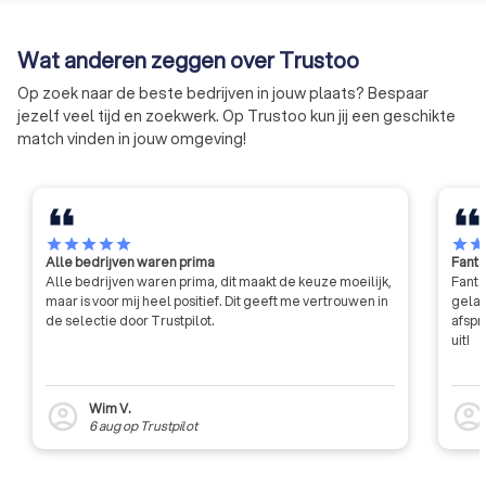
moderne werkgevers- en
scherp en opdrach
brancheorganisatie.
hebben de zekerhe
Wat anderen zeggen over Trustoo
gedegen vakmansc
Op zoek naar de beste bedrijven in jouw plaats? Bespaar
jezelf veel tijd en zoekwerk. Op Trustoo kun jij een geschikte
match vinden in jouw omgeving!
star
star
star
star
star
star
sta
Alle bedrijven waren prima
Fanta
Alle bedrijven waren prima, dit maakt de keuze moeilijk,
Fanta
maar is voor mij heel positief. Dit geeft me vertrouwen in
gelat
de selectie door Trustpilot.
afspr
uit!
Wim V.
account_circle
account_circl
6 aug
op
Trustpilot