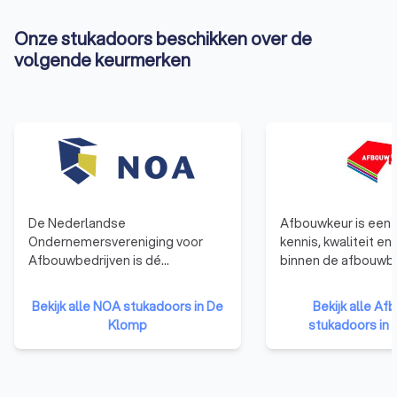
Onze stukadoors beschikken over de
volgende keurmerken
De Nederlandse
Afbouwkeur is een s
Ondernemersvereniging voor
kennis, kwaliteit en
Afbouwbedrijven is dé
binnen de afbouwb
brancheorganisatie voor
een hoog niveau wi
ondernemers van een
behulp van advies e
Bekijk alle NOA stukadoors in De
Bekijk alle A
stukadoors-, vloeren-, terrazzo-,
houden we het nive
Klomp
stukadoors in
natuursteenbewerking-,
vakwerk op peil en
blokkenstel-, plafond- en
mee aan de optimal
wandmontage of allround
de bedrijfsvoering.
afbouwbedrijf. NOA is een
ons keurmerk blijve