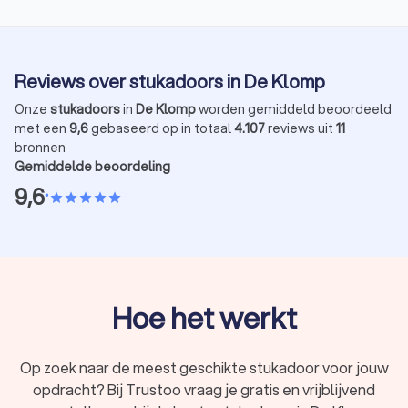
oneffenheden of beschadigingen. Zorg dat de vloer en
meubels goed zijn afgedekt voor het stucwerk begint.
Reviews over stukadoors in De Klomp
5. Stucwerk
De stukadoor brengt de pleisterlaag aan en werkt alles strak
Onze
stukadoors
in
De Klomp
worden gemiddeld beoordeeld
af. Dit geldt voor muren, plafonds of andere oppervlakken die
met een
9,6
gebaseerd op in totaal
4.107
reviews uit
11
je hebt opgegeven.
bronnen
Gemiddelde beoordeling
9,6
•
star
star
star
star
star
6. Droogtijd
Na het aanbrengen heeft het stucwerk tijd nodig om te
drogen. Reken op een dag droogtijd per millimeter stucwerk.
Vaak komt dit uit op tien tot twintig dagen. De stukadoor
geeft aan hoe lang je het beste wacht met schilderen of
Hoe het werkt
behangen.
Op zoek naar de meest geschikte stukadoor voor jouw
7. Afwerking
opdracht? Bij Trustoo vraag je gratis en vrijblijvend
Na de droogtijd kun je aan de slag met je verfkwast of