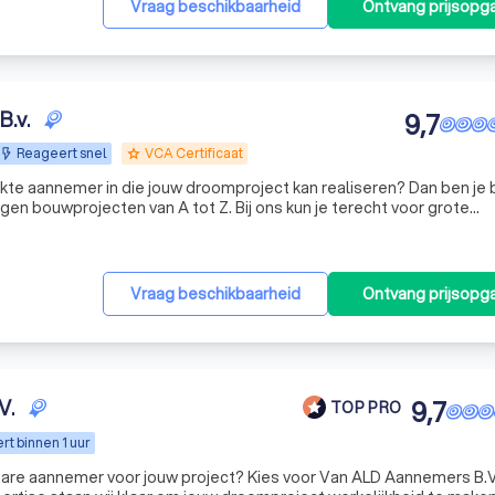
Vraag beschikbaarheid
Ontvang prijsopg
B.v.
9,7
Reageert snel
VCA Certificaat
grade
ikte aannemer in die jouw droomproject kan realiseren? Dan ben je b
t voor grote
verbouwingen, kleine verbouwingen tot aan complete huisrenovaties. Hieronder onze die
Vraag beschikbaarheid
Ontvang prijsopg
V.
9,7
TOP PRO
t binnen 1 uur
re aannemer voor jouw project? Kies voor Van ALD Aannemers B.V.!