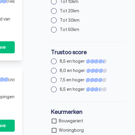
Tot 10km
(148)
Tot 20km
d van
Tot 30km
Tot 50km
ave
Trustoo score
8,5 en hoger
8,0 en hoger
7,5 en hoger
(29)
6,5 en hoger
ppingen
Keurmerken
check_box_outline_blank
Bouwgarant
ave
check_box_outline_blank
Woningborg