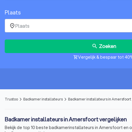
Plaats
place
Zoeken
search
Vergelijk & bespaar tot 40
shopping_cart
Trustoo
Badkamer installateurs
Badkamer installateurs in Amersfoort
arrow_forward_ios
arrow_forward_ios
Badkamer installateurs in Amersfoort vergelijken
Bekijk de top 10 beste badkamerinstallateurs in Amersfoort en 