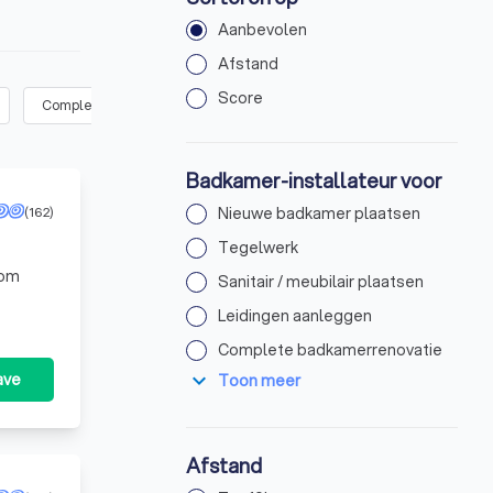
Aanbevolen
Afstand
Score
Complete badkamerrenovatie
(
37
)
Andere werkzaamheden
(
13
Badkamer-installateur voor
(162)
Nieuwe badkamer plaatsen
Tegelwerk
oom
Sanitair / meubilair plaatsen
Leidingen aanleggen
Complete badkamerrenovatie
expand_more
ave
Toon meer
Afstand