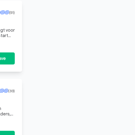
(51)
gt voor
start
ave
(33)
n
ders,
staat