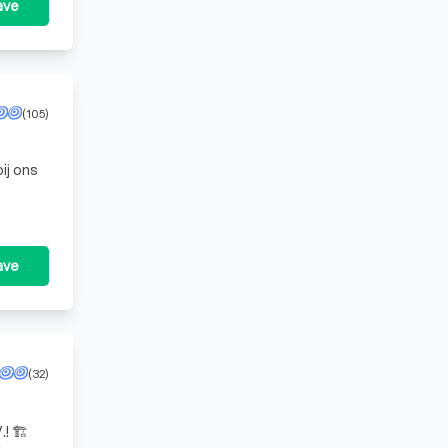
ave
(105)
ij ons
nsten: - Bad
ave
(32)
 🏗️