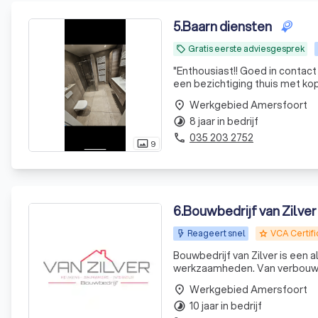
5
.
Baarn diensten
Gratis eerste adviesgesprek
local_offer
"
Enthousiast!! Goed in contac
een bezichtiging thuis met kop 
super fijn. Werk netjes afger
Werkgebied Amersfoort
place
8 jaar in bedrijf
timelapse
035 203 2752
phone
9
photo_size_select_actual
6
.
Bouwbedrijf van Zilver
Reageert snel
VCA Certifi
grade
Bouwbedrijf van Zilver is een 
werkzaamheden. Van verbouwi
loodgieters, elektriciens, ti
Werkgebied Amersfoort
place
zijn
10 jaar in bedrijf
timelapse