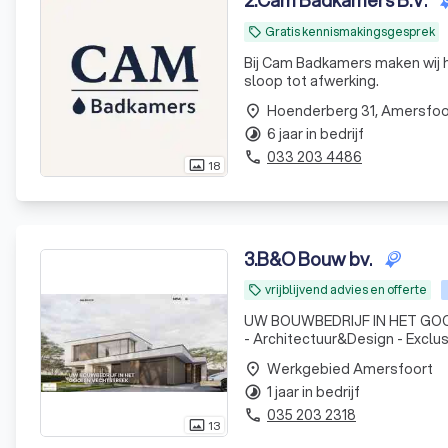
2
.
Cam Badkamers B.V.
Gratis kennismakingsgesprek
local_offer
Bij Cam Badkamers maken wij h
sloop tot afwerking.
Hoenderberg 31, Amersfoo
place
6 jaar in bedrijf
timelapse
033 203 4486
phone
18
photo_size_select_actual
3
.
B&O Bouw bv.
vrijblijvend advies en offerte
local_offer
UW BOUWBEDRIJF IN HET GOOI
- Architectuur&Design - Exclu
Werkgebied Amersfoort
place
1 jaar in bedrijf
timelapse
035 203 2318
phone
13
photo_size_select_actual