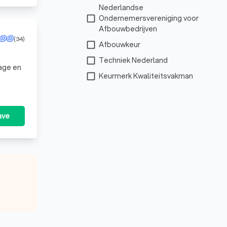
Nederlandse
check_box_outline_blank
Ondernemersvereniging voor
Afbouwbedrijven
(34)
check_box_outline_blank
Afbouwkeur
check_box_outline_blank
Techniek Nederland
tage en
check_box_outline_blank
Keurmerk Kwaliteitsvakman
ave