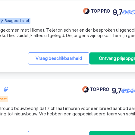
9,7
TOP PRO
Reageert snel
t gekomen met Hikmet. Telefonisch her en der besproken uitgenodi
koffie. Duidelijk alles uitgelegd. De jongens zijn op kort termijn ge
ond super tevresen! Dankjewel mannen.
"
Vraag beschikbaarheid
Ontvang prijsopg
9,7
TOP PRO
caat
allround bouwbedrijf dat zich laat inhuren voor een breed aanbod aa
ng tot nieuwbouw. We hebben een gespecialiseerd team van schil
mmermannen, hoveniers, vloerenleggers en allrounders die samen in 