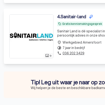
4
.
Sanitair-land
Gratis kennismakingsgesprek
local_offer
Sanitair Land is dé specialis
persoonlijk advies in onze sh
Werkgebied Amersfoort
place
7 jaar in bedrijf
timelapse
036 202 3429
phone
9
photo_size_select_actual
Tip! Leg uit waar je naar op z
Wij helpen je de beste en beschikbare badkamer