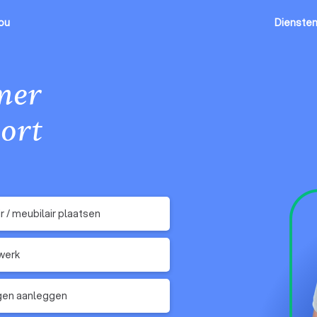
jou
Dienste
mer
ort
ir / meubilair plaatsen
werk
gen aanleggen