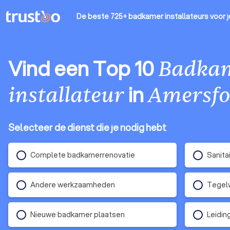
De beste 725+ badkamer installateurs
voor 
Vind een Top 10
Badka
in
installateur
Amersfo
Selecteer de dienst die je nodig hebt
Complete badkamerrenovatie
Sanita
Andere werkzaamheden
Tegel
Nieuwe badkamer plaatsen
Leidin