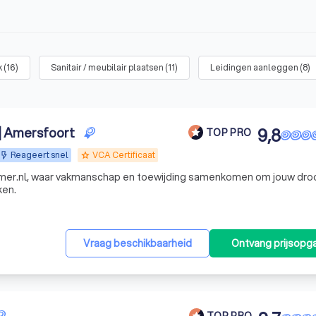
k
(
16
)
Sanitair / meubilair plaatsen
(
11
)
Leidingen aanleggen
(
8
)
 Amersfoort
9,8
TOP PRO
Reageert snel
VCA Certificaat
grade
er.nl, waar vakmanschap en toewijding samenkomen om jouw dr
ken.
Vraag beschikbaarheid
Ontvang prijsopg
TOP PRO