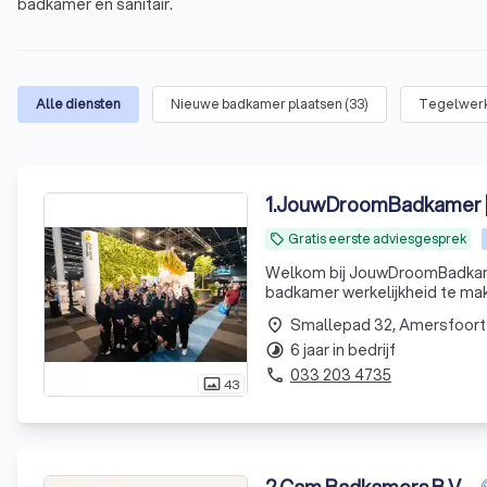
badkamer en sanitair.
Alle diensten
Nieuwe badkamer plaatsen
(
33
)
Tegelwer
1
.
JouwDroomBadkamer |
Gratis eerste adviesgesprek
local_offer
Welkom bij JouwDroomBadkam
badkamer werkelijkheid te ma
Smallepad 32, Amersfoort
place
6 jaar in bedrijf
timelapse
033 203 4735
phone
43
photo_size_select_actual