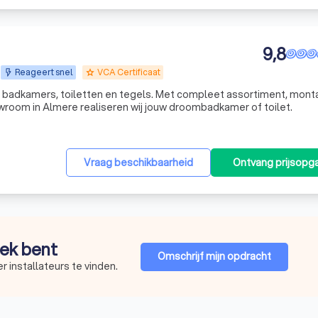
9,8
Reageert snel
VCA Certificaat
grade
t in badkamers, toiletten en tegels. Met compleet assortiment, mon
owroom in Almere realiseren wij jouw droombadkamer of toilet.
Vraag beschikbaarheid
Ontvang prijsopg
oek bent
Omschrijf mijn opdracht
 installateurs te vinden.