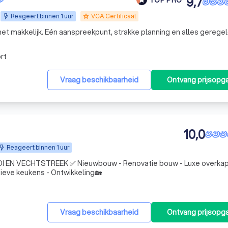
9,7
Reageert binnen 1 uur
VCA Certificaat
grade
et makkelijk. Eén aanspreekpunt, strakke planning en alles geregel
rt
Vraag beschikbaarheid
Ontvang prijsopg
10,0
Reageert binnen 1 uur
 EN VECHTSTREEK ✅ Nieuwbouw - Renovatie bouw - Luxe overka
sieve keukens - Ontwikkeling🏡
Vraag beschikbaarheid
Ontvang prijsopg