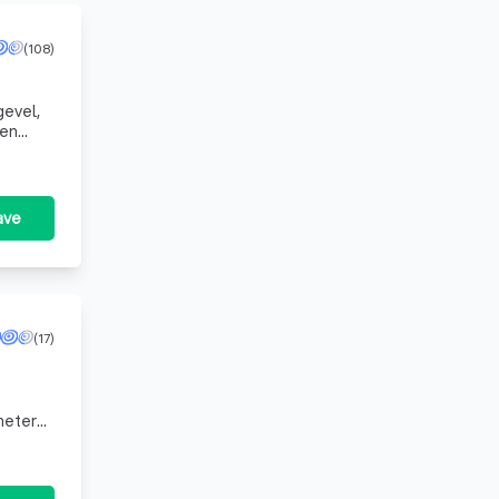
(108)
gevel,
eukens en sanitair. Schilderen binnen en buiten. Ma
ave
(17)
meter
ijk en