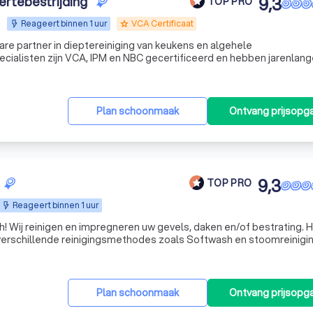
ertebestrijding
9,3
TOP PRO
Reageert binnen 1 uur
VCA Certificaat
grade
re partner in dieptereiniging van keukens en algehele
ame
Plan schoonmaak
Ontvang prijsopg
9,3
TOP PRO
Reageert binnen 1 uur
iervoor
verschillende reinigingsmethodes zoals Softwash en stoomreinigi
 lage druk gereinigd dus geen hogedrukreiniging, waardoor uw st
Plan schoonmaak
Ontvang prijsopg