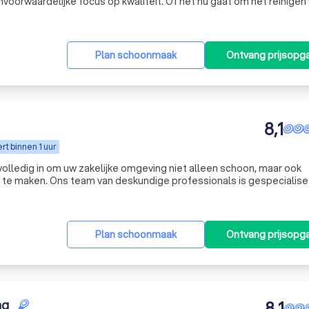
oorwaardelijke focus op kwaliteit. Of het nu gaat om het reinigen
t schoonmaken van uw kantoor na een verbouwing — wij leveren res
Plan schoonmaak
Ontvang prijsopg
8,1
t binnen 1 uur
ons volledig in om uw zakelijke omgeving niet alleen schoon, maar ook
 te maken. Ons team van deskundige professionals is gespecialise
kdiensten, van dagelijkse schoonmaak tot specialistische reinigi
Plan schoonmaak
Ontvang prijsopg
ng
8,1