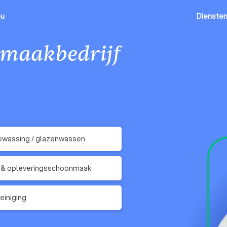
ou
Dienste
maakbedrijf
ewassing / glazenwassen
 & opleveringsschoonmaak
einiging