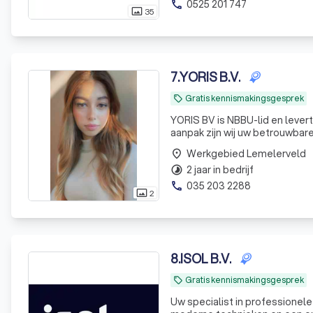
0525 201 747
phone
35
photo_size_select_actual
7
.
YORIS B.V.
Gratis kennismakingsgesprek
local_offer
YORIS BV is NBBU-lid en levert
aanpak zijn wij uw betrouwbare
Werkgebied Lemelerveld
place
2 jaar in bedrijf
timelapse
035 203 2288
phone
2
photo_size_select_actual
8
.
ISOL B.V.
Gratis kennismakingsgesprek
local_offer
Uw specialist in professionel