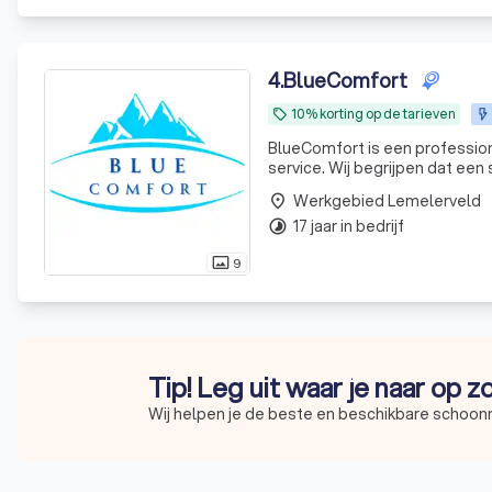
4
.
BlueComfort
10% korting op de tarieven
local_offer
BlueComfort is een profession
service. Wij begrijpen dat een
Werkgebied Lemelerveld
place
17 jaar in bedrijf
timelapse
9
photo_size_select_actual
Tip! Leg uit waar je naar op 
Wij helpen je de beste en beschikbare schoon