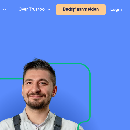
Bedrijf aanmelden
n
Over Trustoo
Login