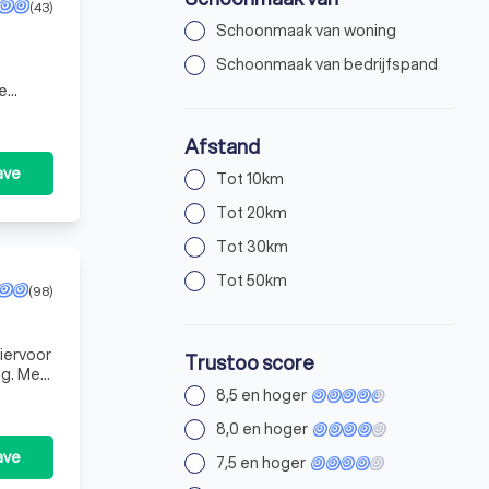
(43)
Schoonmaak van woning
Schoonmaak van bedrijfspand
Afstand
ave
Tot 10km
Tot 20km
Tot 30km
Tot 50km
(98)
Trustoo score
ng. Met
8,5 en hoger
8,0 en hoger
ave
7,5 en hoger