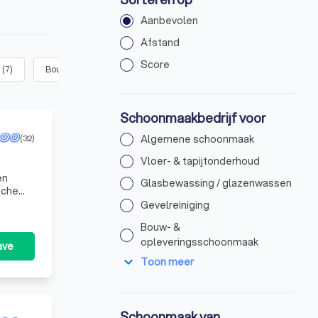
Aanbevolen
Afstand
Score
g
(
7
)
Bouw- & opleveringsschoonmaak
(
5
)
Dieptereiniging / onts
Schoonmaakbedrijf voor
(32)
Algemene schoonmaak
Vloer- & tapijtonderhoud
en
Glasbewassing / glazenwassen
nche
an VCA-
Gevelreiniging
Bouw- &
opleveringsschoonmaak
ave
expand_more
Toon meer
Schoonmaak van