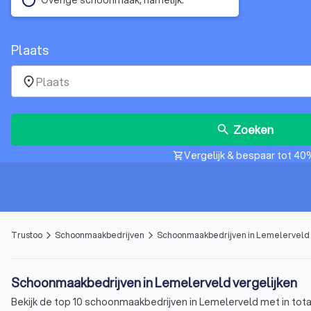
Plaats
place
Zoeken
search
Vergelijk & bespaar tot 40
shopping_cart
Trustoo
Schoonmaakbedrijven
Schoonmaakbedrijven in Lemelerveld
arrow_forward_ios
arrow_forward_ios
Schoonmaakbedrijven in Lemelerveld vergelijken
Bekijk de top 10 schoonmaakbedrijven in Lemelerveld met in tota