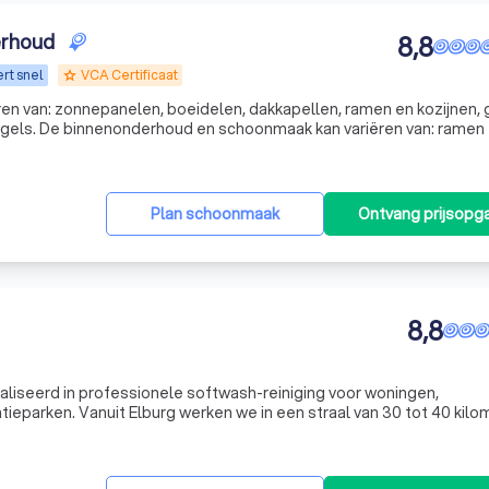
erhoud
8,8
rt snel
VCA Certificaat
grade
en van: zonnepanelen, boeidelen, dakkapellen, ramen en kozijnen, 
n van: ramen en
kozijnen, gevel, vloeren, werkruimten, kantines, k
Plan schoonmaak
Ontvang prijsopg
8,8
ialiseerd in professionele softwash-reiniging voor woningen,
tieparken. Vanuit Elburg werken we in een straal van 30 tot 40 kilo
de IJsselstreek, met plaatsen als Hattem, Kampen, Zwolle, Harderw