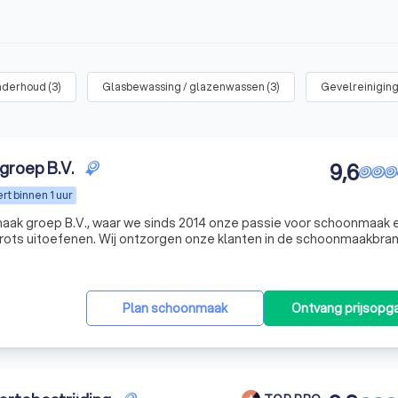
onderhoud
(
3
)
Glasbewassing / glazenwassen
(
3
)
Gevelreinigin
roep B.V.
9,6
t binnen 1 uur
k groep B.V., waar we sinds 2014 onze passie voor schoonmaak 
ots uitoefenen. Wij ontzorgen onze klanten in de schoonmaakbra
rheid te combineren met een persoonlijke benadering. Ons team v
Plan schoonmaak
Ontvang prijsopg