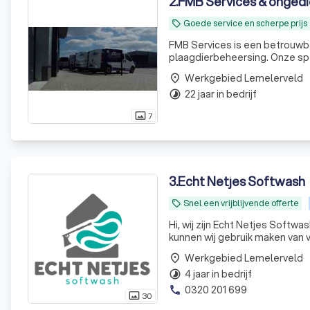
2
.
FMB Services & ongedi
Goede service en scherpe prijs
local_offer
FMB Services is een betrouwba
plaagdierbeheersing. Onze specialisten zijn VCA, IPM en NBC gecertificeerd en hebben jarenlange
ervaring in hun vakgebied. Wij zijn landelijk actief voor een dieptereiniging en voor de
Werkgebied Lemelerveld
place
ongediertebestrijding voorn
22 jaar in bedrijf
timelapse
7
photo_size_select_actual
3
.
Echt Netjes Softwash
Snel een vrijblijvende offerte
local_offer
Hi, wij zijn Echt Netjes Softwash! Wij reinigen en impregneren uw gevels, daken en/of bestrating. H
kunnen wij gebruik maken van 
softwash wordt uw woning met
Werkgebied Lemelerveld
place
4 jaar in bedrijf
timelapse
0320 201 699
phone
30
photo_size_select_actual