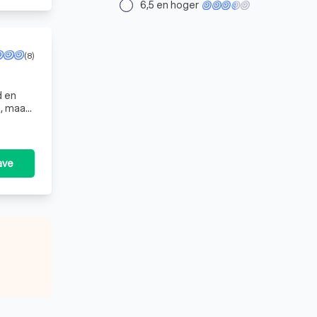
6,5 en hoger
(8)
d en
n, maar
veerde e
ave