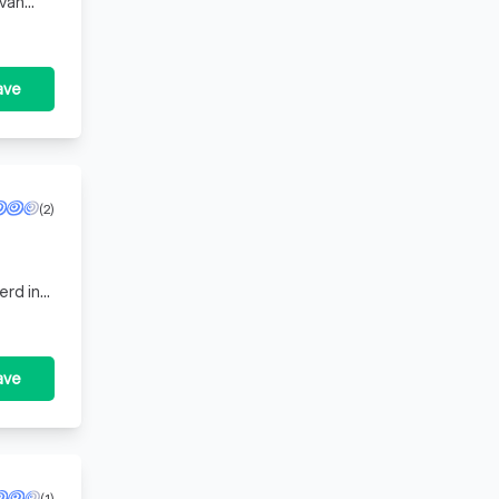
 van
ultaat
ave
(2)
erd in
ng en
ave
(1)