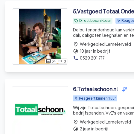
5
.
Vastgoed Totaal Ond
Direct beschikbaar
Reagee
local_offer
De buitenonderhoud kan variër
dak, dakgoten leeghalen en tegels. De binnenonderhoud en schoonmaak kan variëre
Werkgebied Lemelerveld
place
10 jaar in bedrijf
timelapse
0529 201 717
phone
54
3
photo_size_select_actual
videocam
6
.
Totaalschoon.nl
Reageert binnen 1 uur
Wij zijn Totaalschoon, gespec
bedrijfspanden, VvE's en vakan
door de Veluwe, Flevoland en 
Werkgebied Lemelerveld
place
Apeldo
2 jaar in bedrijf
timelapse