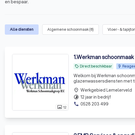
en bespaar.
Alle diensten
Algemene schoonmaak
(
8
)
Vloer- & tapijt
1
.
Werkman schoonmaak g
Direct beschikbaar
Reageer
local_offer
Welkom bij Werkman schoonmaa
glazenwassersdiensten met tr
door kwaliteit en betrouwbaa
Werkgebied Lemelerveld
place
gecertificeerde
12 jaar in bedrijf
timelapse
0528 203 499
phone
12
photo_size_select_actual