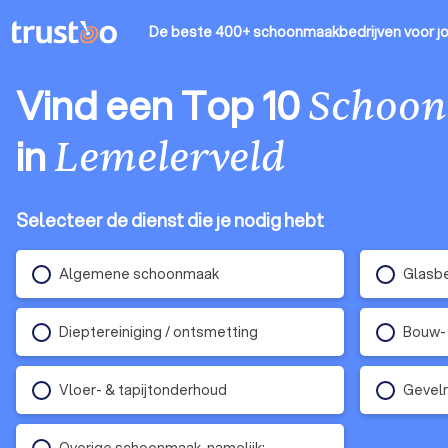
De beste 400+ schoonmaakbedrijven
voor j
Vind een Top 10
Schoon
in
Lemelerveld
Selecteer de dienst die je nodig hebt
Algemene schoonmaak
Glasb
Dieptereiniging / ontsmetting
Bouw-
Vloer- & tapijtonderhoud
Gevelr
Overige schoonmaak, namelijk: