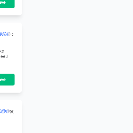
ave
(5)
jke
eel!
ave
(6)