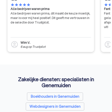
star
star
star
star
star
star
sta
Alle bedrijven waren prima
Fanta
Alle bedrijven waren prima, dit maakt de keuze moeilijk,
Fanta
maar is voor mij heel positief. Dit geeft me vertrouwen in
gelat
de selectie door Trustpilot.
afspr
uit!
Wim V.
account_circle
account_circl
6 aug
op
Trustpilot
Zakelijke diensten: specialisten in
Genemuiden
Boekhouders in Genemuiden
Webdesigners in Genemuiden