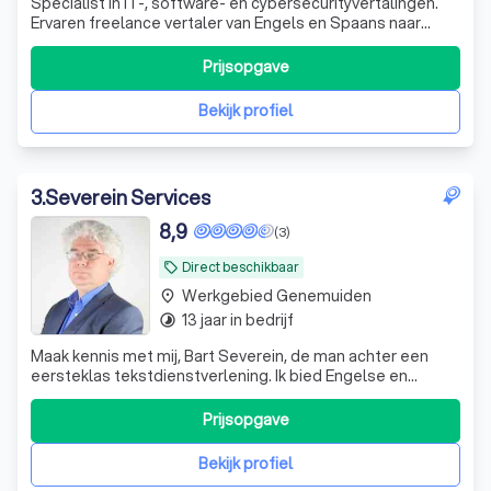
Specialist in IT-, software- en cybersecurityvertalingen.
Ervaren freelance vertaler van Engels en Spaans naar
Nederlands, met oog voor kwaliteit én leesbaarheid.
Prijsopgave
Bekijk profiel
3
.
Severein Services
8,9
(3)
Direct beschikbaar
local_offer
Werkgebied Genemuiden
place
13 jaar in bedrijf
timelapse
Maak kennis met mij, Bart Severein, de man achter een
eersteklas tekstdienstverlening. Ik bied Engelse en
Nederlandse vertaal- en proefleesdiensten, maar ook
transcripties en ondertiteling. Dit doe ik voor beide talen,
Prijsopgave
ik lever bijvoorbeeld zowel vertalingen uit het Engels naar
het Nederlands, als a
Bekijk profiel