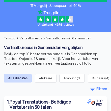
Vergelijk & bespaar tot 40%
shopping_cart
Uitstekend
|
4378
reviews
Trustoo
Vertaalbureaus
Vertaalbureaus in Genemuiden
arrow_forward_ios
arrow_forward_ios
Vertaalbureaus in Genemuiden vergelijken
Bekijk de top 10 beste vertaalbureaus in Genemuiden op
Trustoo. Objectief & onafhankelijk. Voor het vertalen van
teksten of gesprekken via een vertaalbureau of tolk.
Alle diensten
Afrikaans
Arabisch
(
3
)
Bulgaars
(
4
)
filter_list
Filters
1
.
Royal Translations- Beëdigde
TOP
PRO
Vertalers in 50 talen