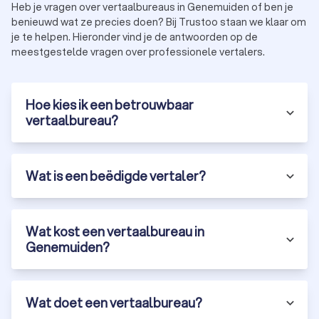
Heb je vragen over vertaalbureaus in Genemuiden of ben je
benieuwd wat ze precies doen? Bij Trustoo staan we klaar om
je te helpen. Hieronder vind je de antwoorden op de
Hoe kies je het beste vertaalbureau in
meestgestelde vragen over professionele vertalers.
Genemuiden?
Bij het kiezen van een erkend vertaalbureau in Genemuiden
zijn er een aantal belangrijke criteria waar je op moet letten:
Ervaring en expertise:
kies een vertaalbureau in
Hoe kies ik een betrouwbaar
Genemuiden met ervaring in jouw vakgebied en
vertaalbureau?
taalcombinatie.
Beoordelingen en referenties:
bekijk klantbeoordelingen
en vraag naar referenties.
Certificeringen:
Een gecertificeerd vertaalbureau met
Wat is een beëdigde vertaler?
ISO-certificeringen garandeert hoge
kwaliteitsstandaarden.
Snelheid en levertijd:
vraag naar de doorlooptijd en
Wat kost een vertaalbureau in
spoedopties.
Prijs en transparantie:
kies een professioneel
Genemuiden?
vertaalbureau dat transparante tarieven hanteert.
Wat doet een vertaalbureau?
Vertaalbureau in Genemuiden via Trustoo