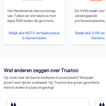
Het Nederlands Genootschap
De VViN maakt zich 
van Tolken en Vertalers is met
verdergaande
bijna 1000 leden de grootste
professionalisering
beroepsvereniging van tolken en
Nederlandse tolk- 
vertalers in Nederland. Met
vertaalsector. Het 
Bekijk alle NGTV vertaalbureaus
Bekijk alle VViN ver
specialisten in vrijwel alle talen
dat klanten er op 
in Genemuiden
Genemui
en vakgebieden, waaronder
vertrouwen dat ze 
beëdigd vertalers en beëdigd
krijgen die voldoen
tolken. Het NGTV staat al meer
kwaliteitseisen. En 
dan 60 jaar voor kwaliteit en
en prijsafspraken 
betrouwbaarheid!
gecommuniceerd en
worden nagekomen
Wat anderen zeggen over Trustoo
Op zoek naar de beste bedrijven in jouw plaats? Bespaar
jezelf veel tijd en zoekwerk. Op Trustoo kun jij een geschikte
match vinden in jouw omgeving!