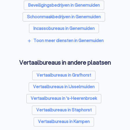
Beveiligingsbedrijven in Genemuiden
Schoonmaakbedrijven in Genemuiden
Incassobureaus in Genemuiden
Online marketing bureaus in Genemuiden
Toon meer diensten in Genemuiden
add
Tekstschrijvers in Genemuiden
Vertaalbureaus in andere plaatsen
SEO-specialisten in Genemuiden
Grafisch ontwerpers in Genemuiden
Vertaalbureaus in Grafhorst
Reclamebureaus in Genemuiden
Vertaalbureaus in IJsselmuiden
Accountants in Genemuiden
Vertaalbureaus in 's-Heerenbroek
Vertaalbureaus in Staphorst
Vertaalbureaus in Kampen