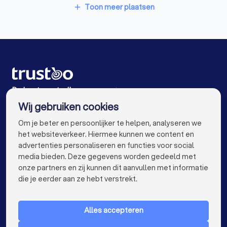
Vertaalbureaus in Zwolle
Toon meer plaatsen
add
Vertaalbureaus in Meppel
Vertaalbureaus in Kamperveen
Vertaalbureaus in Hattem
Vertaalbureaus in Wezep
De beste vertaalbureaus voor jou
Wij gebruiken cookies
Vertaalbureaus in Amsterdam
info@trustoo.nl
Om je beter en persoonlijker te helpen, analyseren we
Vertaalbureaus in Rotterdam
het websiteverkeer. Hiermee kunnen we content en
advertenties personaliseren en functies voor social
Vertaalbureaus in Den Haag
media bieden. Deze gegevens worden gedeeld met
onze partners en zij kunnen dit aanvullen met informatie
Vertaalbureaus in Utrecht
keyboard_arrow_down
VOOR PARTICULIEREN
die je eerder aan ze hebt verstrekt.
Vertaalbureaus in Eindhoven
keyboard_arrow_down
VOOR BEDRIJVEN
Vertaalbureaus in Tilburg
Alles accepteren
keyboard_arrow_down
OVER TRUSTOO