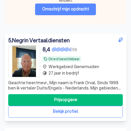
vinden.
Omschrijf mijn opdracht
5
.
Negrin Vertaaldiensten
8,4
(1)
Direct beschikbaar
local_offer
Werkgebied Genemuiden
place
27 jaar in bedrijf
timelapse
Geachte heer/mevr., Mijn naam is Frank Orval. Sinds 1999
ben ik vertaler Duits/Engels - Nederlands. Mijn gebieden
zijn Technisch, Algemeen, Marketing. Ook werk ik met de
vertaaltool Trados
Prijsopgave
Bekijk profiel