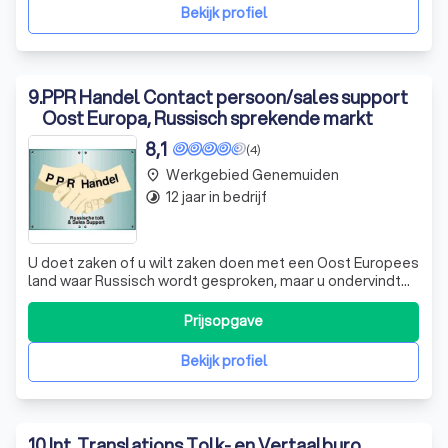
leveren we vertalingen van e
Bekijk profiel
9
.
PPR Handel Contact persoon/sales support
Oost Europa, Russisch sprekende markt
8,1
(4)
Werkgebied Genemuiden
place
12 jaar in bedrijf
timelapse
U doet zaken of u wilt zaken doen met een Oost Europees
land waar Russisch wordt gesproken, maar u ondervindt
een taalbarrière . Zonder de taalkennis van uw potentiële
klant zal het zaken doen moeizaam verlopen. PPR Handel
Prijsopgave
helpt u dit probleem op te lossen. PPR staat voor
Проблемы - Простые
Bekijk profiel
10
.
Int. Translations Tolk- en Vertaalburo