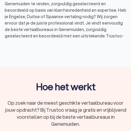
Genemuiden te vinden, zorgvuldig geselecteerd en
beoordeeld op basis van klanttevredenheid en expertise. Heb
je Engelse, Duitse of Spaanse vertaling nodig? Wij zorgen
ervoor dat je de juiste professional vindt. Je vindt eenvoudig
de beste vertaalbureaus in Genemuiden, zorgvuldig
geselecteerd en beoordeeld met een uitstekende Trustoo-
score. Wij hebben een top 10 samengesteld van ervaren
vertaalbureaus in Genemuiden, perfect afgestemd op jouw
specifieke wensen en behoeften. Met Trustoo vergelijk je
eenvoudig vertaalbureaus en
tolken
in Genemuiden en vraag
je gratis offertes aan. Zo maak je een weloverwogen keuze en
zorg je ervoor dat al jouw vertalingen van hoogwaardige
kwaliteit zijn.
Hoe het werkt
Vind het beste vertaalbureau in Genemuiden
Op zoek naar de meest geschikte vertaalbureau voor
voor jouw vertalingen
jouw opdracht? Bij Trustoo vraag je gratis en vrijblijvend
Ben je op zoek naar een professioneel vertaalbureau in
voorstellen op bij de beste vertaalbureaus in
Genemuiden voor hoogwaardige vertalingen? Ben je op zoek
Genemuiden.
naar vertalingen voor juridische documenten, technische