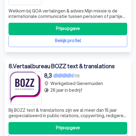
Welkom bij GOA vertalingen & advies Mijn missie is de
internationale communicatie tussen personen of partijen
zo goed mogelijk te bevorderen, zodat de boodschap van
een tekst of gesprek zo getrouw en volledig mogelijk
Prijsopgave
wordt overgebracht. Dit doe ik als een betrokken en
betrouwbare tussenpersoon voo
Bekijk profiel
8
.
Vertaalbureau BOZZ text & translations
8,3
(1)
Werkgebied Genemuiden
place
26 jaar in bedrijf
timelapse
Bij BOZZ text & translations zijn we al meer dan 15 jaar
gespecialiseerd in public relations, copywriting, redigeren
en vertalen. Onze kracht ligt in het versterken van de
positie van uw bedrijf en het versterken van uw
Prijsopgave
communicatiekracht. Dankzij ons uitgebreide netwerk