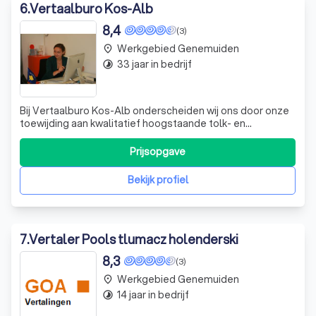
6
.
Vertaalburo Kos-Alb
8,4
(3)
Werkgebied Genemuiden
place
33 jaar in bedrijf
timelapse
Bij Vertaalburo Kos-Alb onderscheiden wij ons door onze
toewijding aan kwalitatief hoogstaande tolk- en
vertaaldiensten in een breed scala aan Europese talen.
Sinds onze oprichting in 1992 hebben wij ons ontwikkeld
Prijsopgave
tot een betrouwbare partner voor zowel bedrijven als
particulieren die behoefte hebbe
Bekijk profiel
7
.
Vertaler Pools tlumacz holenderski
8,3
(3)
Werkgebied Genemuiden
place
14 jaar in bedrijf
timelapse