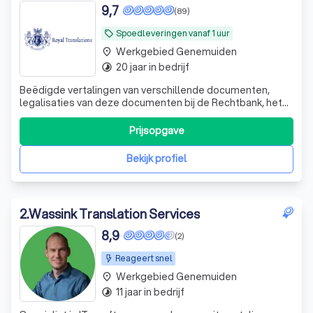
9,7
(89)
Spoedleveringen vanaf 1 uur
local_offer
Werkgebied Genemuiden
place
20 jaar in bedrijf
timelapse
Beëdigde vertalingen van verschillende documenten,
legalisaties van deze documenten bij de Rechtbank, het
Ministerie van Buitenlandse Zaken en verschillende
ambassades, legalisatie bij DUO
Prijsopgave
Bekijk profiel
2
.
Wassink Translation Services
8,9
(2)
Reageert snel
Werkgebied Genemuiden
place
11 jaar in bedrijf
timelapse