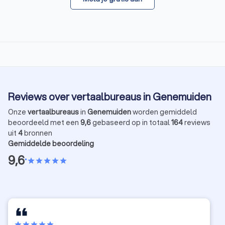
Reviews over vertaalbureaus in Genemuiden
Onze
vertaalbureaus
in
Genemuiden
worden gemiddeld
beoordeeld met een
9,6
gebaseerd op in totaal
164
reviews
uit
4
bronnen
Gemiddelde beoordeling
9,6
•
star
star
star
star
star
star
star
star
star
star