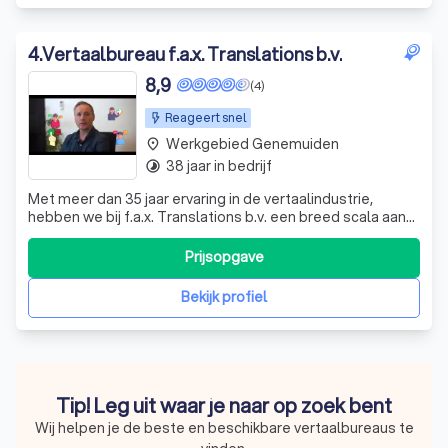
4
.
Vertaalbureau f.a.x. Translations b.v.
8,9
(4)
Reageert snel
Werkgebied Genemuiden
place
38 jaar in bedrijf
timelapse
Met meer dan 35 jaar ervaring in de vertaalindustrie,
hebben we bij f.a.x. Translations b.v. een breed scala aan
klanten mogen helpen. Onze passie is om jouw
boodschap over te brengen in elke taal die je nodig hebt.
Prijsopgave
Of je nu een enkel woord of een groot project in 26
verschillende talen wilt vertale
Bekijk profiel
Tip! Leg uit waar je naar op zoek bent
Wij helpen je de beste en beschikbare vertaalbureaus te