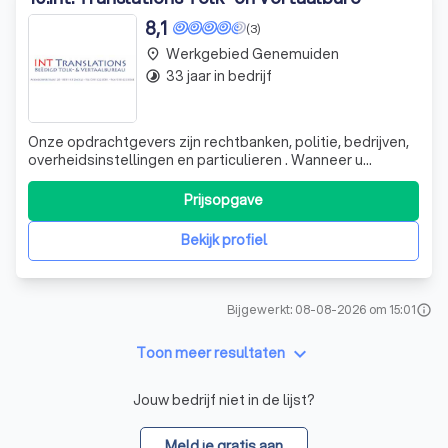
8,1
(3)
Werkgebied Genemuiden
place
33 jaar in bedrijf
timelapse
Onze opdrachtgevers zijn rechtbanken, politie, bedrijven,
overheidsinstellingen en particulieren . Wanneer u
behoefte heeft aan een snelle correcte vertaler of een
tolk dan kunt u bij ons terecht! Uiteraard houden wij bij het
Prijsopgave
vertalen rekening met vakjargon en onderliggende
betekenissen van zinsned
Bekijk profiel
Bijgewerkt: 08-08-2026 om 15:01
info
keyboard_arrow_down
Toon meer resultaten
Jouw bedrijf niet in de lijst?
Meld je gratis aan