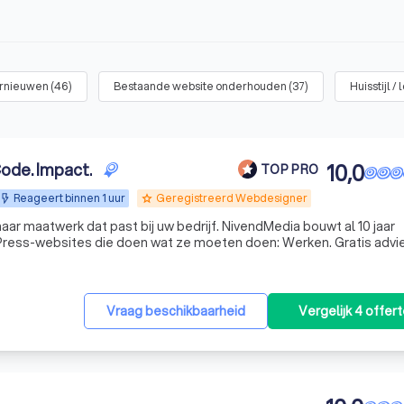
ernieuwen
(
46
)
Bestaande website onderhouden
(
37
)
Huisstijl /
Code. Impact.
10,0
TOP PRO
Reageert binnen 1 uur
Geregistreerd Webdesigner
grade
r maatwerk dat past bij uw bedrijf. NivendMedia bouwt al 10 jaar
Press-websites die doen wat ze moeten doen: Werken. Gratis advi
Vraag beschikbaarheid
Vergelijk 4 offer