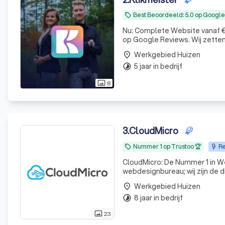
Best Beoordeeld: 5.0 op Google
local_offer
Nu: Complete Website vanaf €4
op Google Reviews. Wij zetten 
Werkgebied Huizen
place
5 jaar in bedrijf
timelapse
8
photo_size_select_actual
3
.
CloudMicro
Nummer 1 op Trustoo 🏆
Re
local_offer
CloudMicro: De Nummer 1 in Webdesign & Resultaat Wie 
webdesignbureau; wij zijn de d
design en een scherp oog voo
Werkgebied Huizen
place
waar ze
8 jaar in bedrijf
timelapse
23
photo_size_select_actual