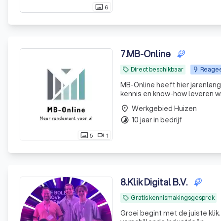
6
photo_size_select_actual
7
.
MB-Online
Direct beschikbaar
Reageer
local_offer
MB-Online heeft hier jarenlang
kennis en know-how leveren wij
Werkgebied Huizen
place
10 jaar in bedrijf
timelapse
5
1
photo_size_select_actual
videocam
8
.
Klik Digital B.V.
Gratis kennismakingsgesprek
local_offer
Groei begint met de juiste klik