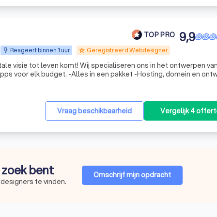
9,9
TOP PRO
Reageert binnen 1 uur
Geregistreerd Webdesigner
grade
tale visie tot leven komt! Wij specialiseren ons in het ontwerpen va
s voor elk budget. -Alles in een pakket -Hosting, domein en ontw
Vraag beschikbaarheid
Vergelijk 4 offer
p zoek bent
Omschrijf mijn opdracht
designers te vinden.