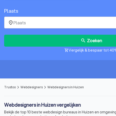
Plaats
place
Zoeken
search
Vergelijk & bespaar tot 40
shopping_cart
Trustoo
Webdesigners
Webdesigners in Huizen
arrow_forward_ios
arrow_forward_ios
Webdesigners in Huizen vergelijken
Bekijk de top 10 beste webdesign bureaus in Huizen en omgeving