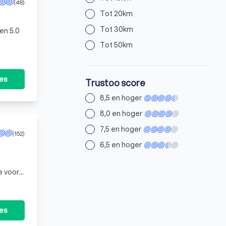
(48)
Tot 20km
Tot 30km
en 5.0
Tot 50km
tes
Trustoo score
8,5 en hoger
8,0 en hoger
7,5 en hoger
(152)
6,5 en hoger
e voor
doen
tes