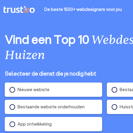
De beste 1500+ webdesigners
voor jou
Vind een Top 10
Webdes
Huizen
Selecteer de dienst die je nodig hebt
Nieuwe website
Besta
Bestaande website onderhouden
Huissti
App ontwikkeling