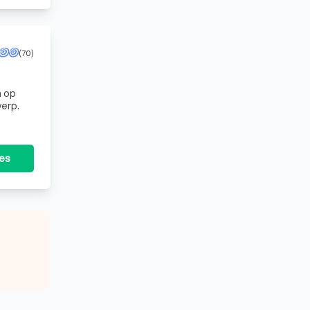
(70)
n op
erp.
tes