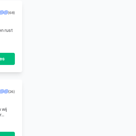
(68)
 en rust
tes
(26)
 wij
r