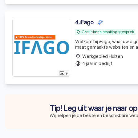
4
.
iFago
Gratis kennismakingsgesprek
local_offer
Welkom bij iFago, waar uw digi
maat gemaakte websites en app
Werkgebied Huizen
place
4 jaar in bedrijf
timelapse
9
photo_size_select_actual
Tip! Leg uit waar je naar o
Wij helpen je de beste en beschikbare web