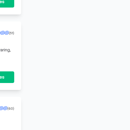
tes
(51)
aring,
tes
(60)