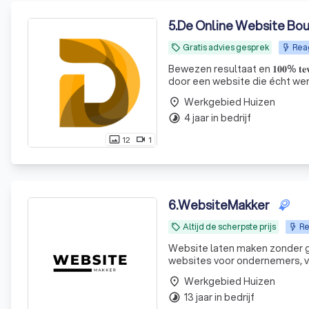
5
.
De Online Website Bo
Gratis advies gesprek
Rea
local_offer
Bewezen resultaat en 𝟏𝟎𝟎% 𝐭𝐞𝐯
door een website die écht werkt. 𝐆𝐫𝐚𝐭
Werkgebied Huizen
place
4 jaar in bedrijf
timelapse
12
1
photo_size_select_actual
videocam
6
.
WebsiteMakker
Altijd de scherpste prijs
Re
local_offer
Website laten maken zonder ge
websites voor ondernemers, 
gedoe of vage beloftes. ✅ Binnen 5 tot 7 werkdagen online ✅ Volledig mobielvriendelijk &
Werkgebied Huizen
place
gebruiksvriendelijk ✅
13 jaar in bedrijf
timelapse