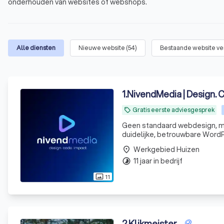
onderhouden van websites of webshops.
Alle diensten
Nieuwe website
(
54
)
Bestaande website v
1
.
NivendMedia | Design. 
Gratis eerste adviesgesprek
local_offer
Geen standaard webdesign, maa
duidelijke, betrouwbare Word
gesprek!
Werkgebied Huizen
place
11 jaar in bedrijf
timelapse
11
photo_size_select_actual
2
.
Klikmeister