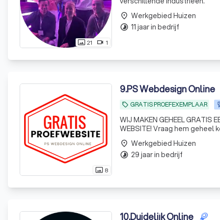
verschillende industrieën.
Werkgebied Huizen
place
11 jaar in bedrijf
timelapse
21
1
photo_size_select_actual
videocam
9
.
PS Webdesign Online
GRATIS PROEFEXEMPLAAR
local_offer
WIJ MAKEN GEHEEL GRATIS
WEBSITE! Vraag hem geheel kos
gratis website demo. Ondernem
Werkgebied Huizen
place
ze krijgen voordat zij
29 jaar in bedrijf
timelapse
8
photo_size_select_actual
10
.
Duidelijk Online