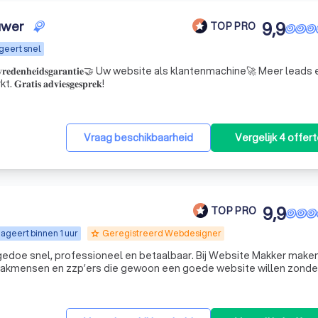
uwer
9,9
TOP PRO
geert snel
𝐞𝐝𝐞𝐧𝐡𝐞𝐢𝐝𝐬𝐠𝐚𝐫𝐚𝐧𝐭𝐢𝐞🤝 Uw website als klantenmachine🚀 Meer leads
𝐬 𝐚𝐝𝐯𝐢𝐞𝐬𝐠𝐞𝐬𝐩𝐫𝐞𝐤!
Vraag beschikbaarheid
Vergelijk 4 offer
9,9
TOP PRO
ageert binnen 1 uur
Geregistreerd Webdesigner
grade
doe snel, professioneel en betaalbaar. Bij Website Makker maken
vakmensen en zzp’ers die gewoon een goede website willen zonde