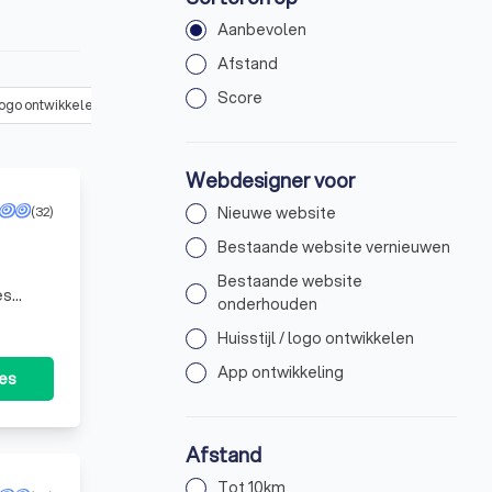
Aanbevolen
Afstand
Score
 logo ontwikkelen
(
31
)
App ontwikkeling
(
19
)
Webdesigner voor
(32)
Nieuwe website
Bestaande website vernieuwen
Bestaande website
es
onderhouden
Huisstijl / logo ontwikkelen
App ontwikkeling
tes
Afstand
Tot 10km