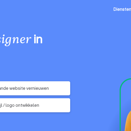
Dienste
in
igner
ande website vernieuwen
jl / logo ontwikkelen