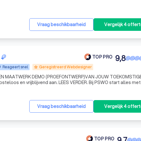
Vraag beschikbaarheid
Vergelijk 4 offer
9,8
TOP PRO
Reageert snel
Geregistreerd Webdesigner
grade
 EEN MAATWERK DEMO (PROEFONTWERP)VAN JOUW TOEKOMSTIG
teloos en vrijblijvend aan. LEES VERDER. Bij PSWO start alles me
ers die een website willen laten maken krijgen bij ons eerst te zi
Vraag beschikbaarheid
Vergelijk 4 offer
9,7
TOP PRO