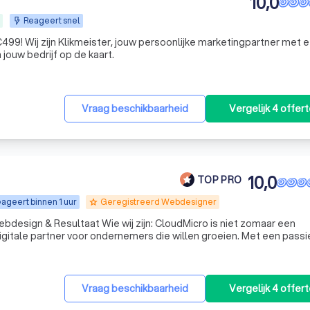
10,0
Reageert snel
99! Wij zijn Klikmeister, jouw persoonlijke marketingpartner met e
jouw bedrijf op de kaart.
Vraag beschikbaarheid
Vergelijk 4 offer
10,0
TOP PRO
ageert binnen 1 uur
Geregistreerd Webdesigner
grade
wij zijn: CloudMicro is niet zomaar een
igitale partner voor ondernemers die willen groeien. Met een passi
r conversie creëren wij professionele websites en webshops die 
Vraag beschikbaarheid
Vergelijk 4 offer