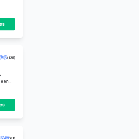
tes
(135)
E
t een
en wat
tes
(61)