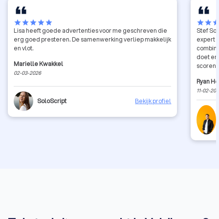
star
star
star
star
star
star
star
sta
Lisa heeft goede advertenties voor me geschreven die
Stef Sc
erg goed presteren. De samenwerking verliep makkelijk
expert 
en vlot.
combiner
doet en
Marielle Kwakkel
scoren 
02-03-2026
mensen. 
Ryan H
inhoude
11-02-20
profess
SoloScript
Bekijk profiel
aanrader