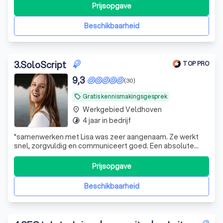
Tijd om daar wat aan te doen!
Prijsopgave
Beschikbaarheid
3
.
SoloScript
TOP PRO
9,3
(30)
Gratis kennismakingsgesprek
local_offer
Werkgebied Veldhoven
place
4 jaar in bedrijf
timelapse
"
samenwerken met Lisa was zeer aangenaam. Ze werkt
snel, zorgvuldig en communiceert goed. Een absolute
aanrader voor wie op zoek is naar uitstekende
samenwerking!
"
Prijsopgave
Beschikbaarheid