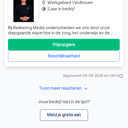
Werkgebied Veldhoven
place
2 jaar in bedrijf
timelapse
Bij Bekkering Media onderscheiden we ons door onze
diepgaande expertise in de zorg, het onderwijs en de
kinderopvang. Onze samenwerking met de Woenselse
Poort heeft geleid tot impactvolle campagnes die de
Prijsopgave
verbinding tussen beeld en tekst versterken. We
begrijpen de unieke uitdagingen van deze sector
Beschikbaarheid
Bijgewerkt: 08-08-2026 om 08:03
info
keyboard_arrow_down
Toon meer resultaten
Jouw bedrijf niet in de lijst?
Meld je gratis aan