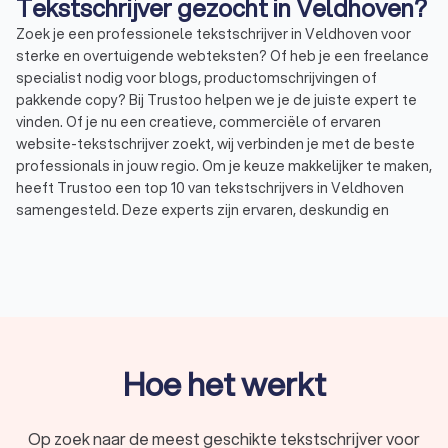
Tekstschrijver gezocht in Veldhoven?
Zoek je een professionele tekstschrijver in Veldhoven voor
sterke en overtuigende webteksten? Of heb je een freelance
specialist nodig voor blogs, productomschrijvingen of
pakkende copy? Bij Trustoo helpen we je de juiste expert te
vinden. Of je nu een creatieve, commerciële of ervaren
website-tekstschrijver zoekt, wij verbinden je met de beste
professionals in jouw regio. Om je keuze makkelijker te maken,
heeft Trustoo een top 10 van tekstschrijvers in Veldhoven
samengesteld. Deze experts zijn ervaren, deskundig en
beoordeeld met een uitstekende Trustoo-score van 8.8. Zo
kies je eenvoudig de tekstschrijver die perfect aansluit bij
jouw wensen en behoeften.
Wat doet een tekstschrijver in Veldhoven?
Een tekstschrijver helpt bedrijven en ondernemers met het
Hoe het werkt
creëren van pakkende en effectieve webteksten. Deze
teksten vergroten niet alleen de online zichtbaarheid, maar
stimuleren ook conversies en klantbetrokkenheid. Heb je een
Op zoek naar de meest geschikte tekstschrijver voor