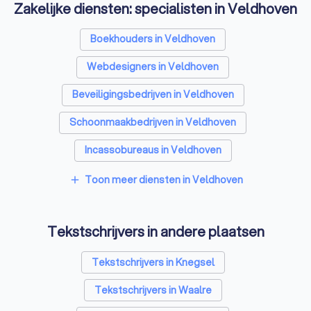
Zakelijke diensten: specialisten in Veldhoven
Boekhouders in Veldhoven
Webdesigners in Veldhoven
Beveiligingsbedrijven in Veldhoven
Schoonmaakbedrijven in Veldhoven
Incassobureaus in Veldhoven
Online marketing bureaus in Veldhoven
Toon meer diensten in Veldhoven
add
Vertaalbureaus in Veldhoven
Tekstschrijvers in andere plaatsen
SEO-specialisten in Veldhoven
Grafisch ontwerpers in Veldhoven
Tekstschrijvers in Knegsel
Reclamebureaus in Veldhoven
Tekstschrijvers in Waalre