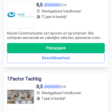
8,5
(11)
Werkgebied Veldhoven
place
17 jaar in bedrijf
timelapse
Kiezel Communicatie zet sporen uit op internet. We
schrijven wervende en zakelijke teksten, adviseren over
online communicatie en geven schrijftrainingen waardoor
je met meer gemak en overtuigender schrijft. Kiezel
Prijsopgave
Communicatie heeft als pay-off: woorden met daden. Dat
staat voor onze Rotterdamse a
Beschikbaarheid
7
.
Factor Tachtig
8,3
(4)
Werkgebied Veldhoven
place
7 jaar in bedrijf
timelapse