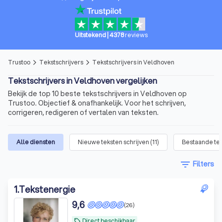
Uitstekend
|
4378
reviews
Trustoo
Tekstschrijvers
Tekstschrijvers in Veldhoven
arrow_forward_ios
arrow_forward_ios
Tekstschrijvers in Veldhoven vergelijken
Bekijk de top 10 beste tekstschrijvers in Veldhoven op
Trustoo. Objectief & onafhankelijk. Voor het schrijven,
corrigeren, redigeren of vertalen van teksten.
Alle diensten
Nieuwe teksten schrijven
(
11
)
Bestaande tek
filter_list
Filters
1
.
Tekstenergie
9,6
(26)
Direct beschikbaar
local_offer