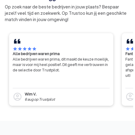
Op zoek naar de beste bedrijven in jouw plaats? Bespaar
jezelf veel tijd en zoekwerk. Op Trustoo kun jij een geschikte
match vinden in jouw omgeving!
star
star
star
star
star
star
sta
Alle bedrijven waren prima
Fanta
Alle bedrijven waren prima, dit maakt de keuze moeilijk,
Fanta
maar is voor mij heel positief. Dit geeft me vertrouwen in
gelat
de selectie door Trustpilot.
afspr
uit!
Wim V.
account_circle
account_circl
6 aug
op
Trustpilot