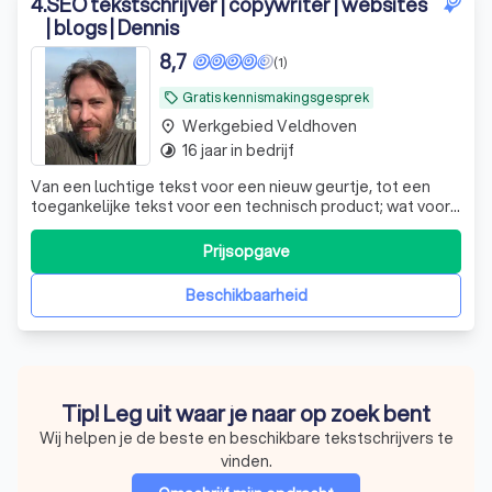
4
.
SEO tekstschrijver | copywriter | websites
| blogs | Dennis
8,7
(1)
Gratis kennismakingsgesprek
local_offer
Werkgebied Veldhoven
place
16 jaar in bedrijf
timelapse
Van een luchtige tekst voor een nieuw geurtje, tot een
toegankelijke tekst voor een technisch product; wat voor
type tekst ik ook typ, ik zorg altijd dat die lekker loopt én je
vindbaarheid vergroot.
Prijsopgave
Beschikbaarheid
Tip! Leg uit waar je naar op zoek bent
Wij helpen je de beste en beschikbare tekstschrijvers te
vinden.