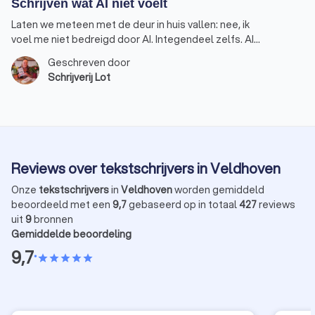
Schrijven wat AI niet voelt
Laten we meteen met de deur in huis vallen: nee, ik
voel me niet bedreigd door AI. Integendeel zelfs. AI
is een handige assistent geworden in mijn werk als
Geschreven door
schrijver, maar geen vervanger. Dat is een belangrijk
Schrijverij Lot
verschil. Schrijven is voor mij en voor veel collega’s
niet alleen maar een kwestie van woorden op papier
zetten. Het is het vertalen van een gevoel, van een
bedoeling, van diepgang. Alleen zo kan een
boodschap overgebracht worden die niet alleen
gelezen, maar ook gevoeld wordt. Dat is precies
Reviews over tekstschrijvers in Veldhoven
waar AI nog altijd tekortschiet.
Onze
tekstschrijvers
in
Veldhoven
worden gemiddeld
beoordeeld met een
9,7
gebaseerd op in totaal
427
reviews
uit
9
bronnen
Gemiddelde beoordeling
9,7
•
star
star
star
star
star