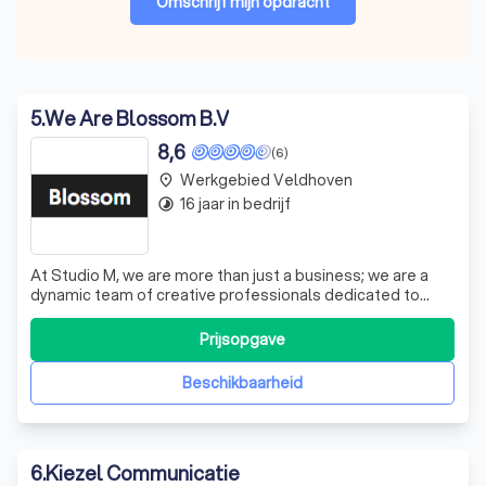
Omschrijf mijn opdracht
5
.
We Are Blossom B.V
8,6
(6)
Werkgebied Veldhoven
place
16 jaar in bedrijf
timelapse
At Studio M, we are more than just a business; we are a
dynamic team of creative professionals dedicated to
transforming your ideas into reality. Our expertise spans
across various domains, ensuring we deliver innovative
Prijsopgave
solutions tailored to your needs. We believe in fostering
strong relationships
Beschikbaarheid
6
.
Kiezel Communicatie