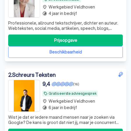
Werkgebied Veldhoven
place
4 jaar in bedrijf
timelapse
Professionele, allround tekstschrijver, dichter en auteur.
Webteksten, social media, artikelen, speech, blogs,
columns, nieuwsbrieven etc. Ervaring en samenwerking
met uitgeverij.
Prijsopgave
Beschikbaarheid
2
.
Schreurs Teksten
9,4
(16)
Gratis eerste adviesgesprek
local_offer
Werkgebied Veldhoven
place
6 jaar in bedrijf
timelapse
Wist je dat er iedere maand mensen naar je zoeken via
Google? De kans is groot dat niet jij, maar je concurrent
gevonden wordt, zo loop je continu nieuwe klanten mis.