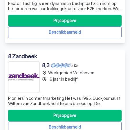
Factor Tachtig is een dynamisch bedrijf dat zich richt op
het creëren van aantrekkingskracht voor B2B-merken. Wij
zijn gespecialiseerd in het ontwikkelen van sterke en
functionele marketing- en communicatieconcepten. Ons
Prijsopgave
geheime recept? Een unieke combinatie van
merkstrategie, data, content creatie
Beschikbaarheid
8
.
Zandbeek
8,3
(12)
Werkgebied Veldhoven
place
16 jaar in bedrijf
timelapse
Pioniers in contentmarketing Het was 1995. Oud-journalist
Willem van Zandbeek richtte ons bureau op. De
loodgieter? Die zocht je in de Gouden Gids. Net als een
communicatiebureau trouwens. Mobiel bellen was voor
Prijsopgave
de happy few. En contentmarketing? Daar had nog
niemand van gehoord. Maar bij Zandbeek w
Beschikbaarheid