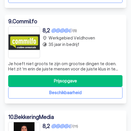
9
.
Commilfo
8,2
(5)
Werkgebied Veldhoven
place
35 jaar in bedrijf
timelapse
Je hoeft niet groots te zijn om grootse dingen te doen.
Het zit ‘m erin de juiste mensen voor de juiste klus in te
zetten. Met een klein en ervaren team van professionals
hebben wij de volledige focus op regie en uitvoering van
Prijsopgave
uw marketing en communicatiestrategie. Met een
netwerk van topspecialist
Beschikbaarheid
10
.
BekkeringMedia
8,2
(11)