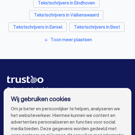
Accountants in Veldhoven
Tekstschrijvers in Eindhoven
Tekstschrijvers in Valkenswaard
Tekstschrijvers in Eersel
Tekstschrijvers in Best
Tekstschrijvers in Westerhoven
Toon meer plaatsen
add
Tekstschrijvers in Geldrop
Tekstschrijvers in Oirschot
Tekstschrijvers in Nuenen
Tekstschrijvers in Amsterdam
De beste tekstschrijvers voor jou
Wij gebruiken cookies
Tekstschrijvers in Rotterdam
info@trustoo.nl
Om je beter en persoonlijker te helpen, analyseren we
Tekstschrijvers in Den Haag
het websiteverkeer. Hiermee kunnen we content en
advertenties personaliseren en functies voor social
Tekstschrijvers in Utrecht
media bieden. Deze gegevens worden gedeeld met