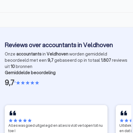
Reviews over accountants in Veldhoven
Onze
accountants
in
Veldhoven
worden gemiddeld
beoordeeld met een
9,7
gebaseerd op in totaal
1.807
reviews
uit
10
bronnen
Gemiddelde beoordeling
9,7
•
star
star
star
star
star
star
star
star
star
star
star
star
sta
Alles was goed uitgelegd en alles is vlot verlopen tot nu
Uitsteke
toe !
en dat 