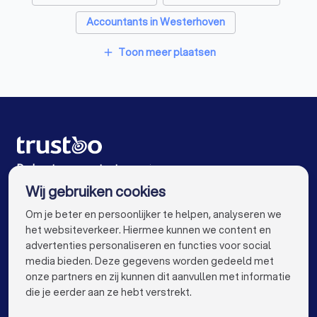
Accountants in Westerhoven
Accountants in Geldrop
Accountants in Oirschot
Toon meer plaatsen
add
Accountants in Nuenen
Accountants in Amsterdam
Accountants in Rotterdam
Accountants in Den Haag
Accountants in Utrecht
De beste accountants voor jou
Wij gebruiken cookies
Accountants in Tilburg
Accountants in Groningen
info@trustoo.nl
Om je beter en persoonlijker te helpen, analyseren we
Accountants in Almere
Accountants in Breda
het websiteverkeer. Hiermee kunnen we content en
advertenties personaliseren en functies voor social
Accountants in Nijmegen
Accountants in Enschede
media bieden. Deze gegevens worden gedeeld met
onze partners en zij kunnen dit aanvullen met informatie
Accountants in Haarlem
Accountants in Arnhem
keyboard_arrow_down
VOOR PARTICULIEREN
die je eerder aan ze hebt verstrekt.
Accountants in Amersfoort
keyboard_arrow_down
VOOR BEDRIJVEN