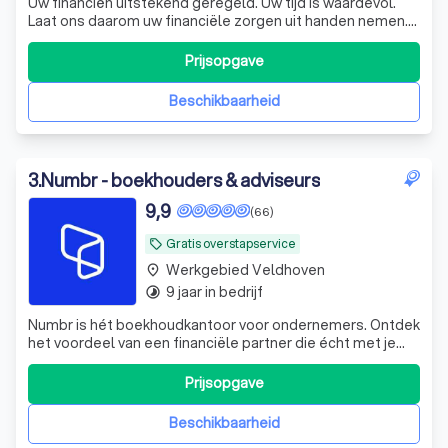
Uw financiën uitstekend geregeld. Uw tijd is waardevol.
Laat ons daarom uw financiële zorgen uit handen nemen.
De experts van KroessVisser beheren al uw financiële
processen van A tot Z, zodat u met een gerust hart kunt
Prijsopgave
ondernemen. KroessVisser | Finance - Tax - Advisory ☎️
Plan een GRATIS ADVIES
Beschikbaarheid
3
.
Numbr - boekhouders & adviseurs
9,9
(66)
Gratis overstapservice
local_offer
Werkgebied Veldhoven
place
9 jaar in bedrijf
timelapse
Numbr is hét boekhoudkantoor voor ondernemers. Ontdek
het voordeel van een financiële partner die écht met je
meedenkt. En dat voor een vast bedrag per maand,
zonder verrassingen. Stap nu gratis over.
Prijsopgave
Beschikbaarheid