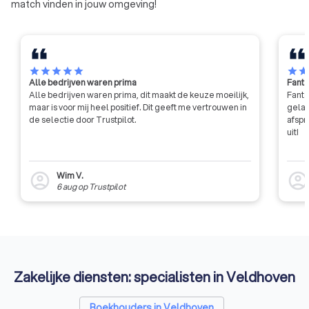
match vinden in jouw omgeving!
praktische ervaring binnen de
branche, wat aansluit op de
behoeften van jouw
onderneming. NOAB-leden
hebben klantgerichtheid hoog in
star
star
star
star
star
star
sta
Alle bedrijven waren prima
Fanta
het vaandel hebben staan.
Alle bedrijven waren prima, dit maakt de keuze moeilijk,
Fanta
maar is voor mij heel positief. Dit geeft me vertrouwen in
gelat
de selectie door Trustpilot.
afspr
uit!
Wim V.
account_circle
account_circl
6 aug
op
Trustpilot
Zakelijke diensten: specialisten in Veldhoven
Boekhouders in Veldhoven