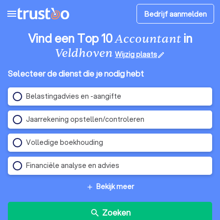
menu
Bedrijf aanmelden
Vind een Top 10
in
Accountant
Veldhoven
Wijzig plaats
edit
Selecteer de dienst die je nodig hebt
Belastingadvies en -aangifte
Jaarrekening opstellen/controleren
Volledige boekhouding
Financiële analyse en advies
Bekijk meer
add
Zoeken
search