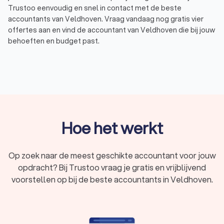
Trustoo eenvoudig en snel in contact met de beste
accountants van Veldhoven. Vraag vandaag nog gratis vier
offertes aan en vind de accountant van Veldhoven die bij jouw
behoeften en budget past.
Trustoo heeft de beste accountants in Veldhoven voor je op
een rij gezet die voldoen aan de hoogste standaarden. Of je
nu op zoek bent naar hulp met belastingaangiften, financiële
rapportages of strategisch advies. Zo hebben de
accountants in Veldhoven gemiddeld een Trustoo Score van
8.8 gebaseerd op 1000+ reviews van eerdere klanten,
ervaring, keurmerken en opleidingen. De accountants in
Hoe het werkt
Veldhoven beschikken dus over de benodigde ervaring en
kennis om je te helpen bij al jouw financiële taken, van
dagelijkse boekhouding tot complexe fiscale vraagstukken.
Op zoek naar de meest geschikte accountant voor jouw
opdracht? Bij Trustoo vraag je gratis en vrijblijvend
voorstellen op bij de beste accountants in Veldhoven.
Wat is een accountant?
Een accountant uit Veldhoven is een financieel expert die
bedrijven en individuen helpt met hun boekhouding,
belastingaangiften en financiële planning. Een