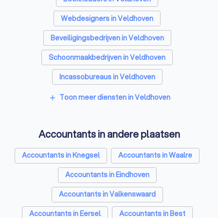
Webdesigners in Veldhoven
Beveiligingsbedrijven in Veldhoven
Schoonmaakbedrijven in Veldhoven
Incassobureaus in Veldhoven
Online marketing bureaus in Veldhoven
Toon meer diensten in Veldhoven
add
Tekstschrijvers in Veldhoven
Accountants in andere plaatsen
Vertaalbureaus in Veldhoven
SEO-specialisten in Veldhoven
Accountants in Knegsel
Accountants in Waalre
Grafisch ontwerpers in Veldhoven
Accountants in Eindhoven
Reclamebureaus in Veldhoven
Accountants in Valkenswaard
Accountants in Eersel
Accountants in Best