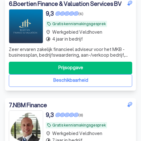
6
.
Boertien Finance & Valuation Services BV
9,3
(6)
Gratis kennismakingsgesprek
local_offer
Werkgebied Veldhoven
place
4 jaar in bedrijf
timelapse
Zeer ervaren zakelijk financieel adviseur voor het MKB -
businessplan, bedrijfswaardering, aan-/verkoop bedrijf,
werknemersparticipaties, financieel zwaar weer en whoa
trajecten. DGA advisering
Prijsopgave
Beschikbaarheid
7
.
NBM Finance
9,3
(8)
Gratis kennismakingsgesprek
local_offer
Werkgebied Veldhoven
place
7 jaar in bedrijf
timelapse