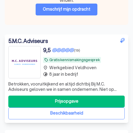
vinden.
Omschrijf mijn opdracht
5
.
M.C. Adviseurs
9,5
(19)
Gratis kennismakingsgesprek
local_offer
Werkgebied Veldhoven
place
8 jaar in bedrijf
timelapse
Betrokken, vooruitkijkend en altijd dichtbij Bij M.C.
Adviseurs geloven we in samen ondernemen. Niet op
afstand, maar naast jou als ondernemer. Wij zijn geen
traditionele accountant die alleen terugkijkt, maar een
Prijsopgave
betrokken mkb-adviseur die meedenkt, vooruitkijkt en
bijstuurt waar nodig. Onze krach
Beschikbaarheid