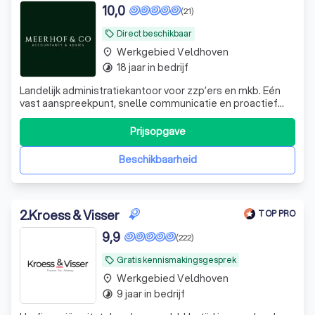
10,0
(21)
Direct beschikbaar
local_offer
Werkgebied Veldhoven
place
18 jaar in bedrijf
timelapse
Landelijk administratiekantoor voor zzp’ers en mkb. Eén
vast aanspreekpunt, snelle communicatie en proactief
fiscaal en financieel advies.
Prijsopgave
Beschikbaarheid
2
.
Kroess & Visser
TOP PRO
9,9
(222)
Gratis kennismakingsgesprek
local_offer
Werkgebied Veldhoven
place
9 jaar in bedrijf
timelapse