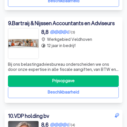
Beschikbaarheid
9
.
Bartraij & Nijssen Accountants en Adviseurs
8,8
(3)
Werkgebied Veldhoven
place
12 jaar in bedrijf
timelapse
Bij ons belastingadviesbureau onderscheiden we ons
door onze expertise in alle fiscale aangiften, van BTW en
inkomstenbelasting tot schenkings- en
successieaangifte. We bieden niet alleen financiële
Prijsopgave
planning, maar ook proactief fiscaal advies. We begrijpen
dat de verantwoordelijkheid om tijdig en co
Beschikbaarheid
10
.
VDP holding bv
8,6
(4)