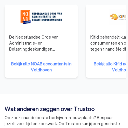
bent.
De Nederlandse Orde van
Kifid behandelt kla
Administratie- en
consumenten en o
Belastingdeskundigen
tegen financiële di
(NOAB)richt zich op mkb-
die zijn aangesloten
bedrijven en ondernemers,
klachteninstituut. F
Bekijk alle NOAB accountants in
Bekijk alle Kifid a
ondersteunt
adviseurs en
Veldhoven
Veldho
administratiekantoren en
verzekeringsagent
belastingadviseurs, en zorgt
aangesloten bij Kifi
ervoor dat zij voldoen aan hoge
dat de klant centraa
kwaliteitsstandaarden. Het grote
aansluiting bij Kifi
voordeel van een NOAB-
een onpartijdige b
boekhouder is dat deze
klachten, als altern
Wat anderen zeggen over Trustoo
gespecialiseerd is in
rechter.
administratieve en fiscale
Op zoek naar de beste bedrijven in jouw plaats? Bespaar
dienstverlening voor mkb-
jezelf veel tijd en zoekwerk. Op Trustoo kun jij een geschikte
ondernemers. Ze hebben vaak