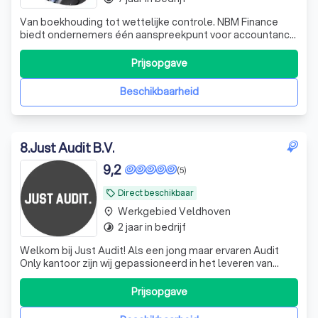
Van boekhouding tot wettelijke controle. NBM Finance
biedt ondernemers één aanspreekpunt voor accountancy,
belastingadvies, audits en financieel advies.
Prijsopgave
Beschikbaarheid
8
.
Just Audit B.V.
9,2
(5)
Direct beschikbaar
local_offer
Werkgebied Veldhoven
place
2 jaar in bedrijf
timelapse
Welkom bij Just Audit! Als een jong maar ervaren Audit
Only kantoor zijn wij gepassioneerd in het leveren van
ongeëvenaarde audit- en assurance-diensten aan onze
diverse klantenkring. Ons team van hoogopgeleide
Prijsopgave
professionals combineert diepgaande expertise met een
toegewijde klantgerichte aanpak om