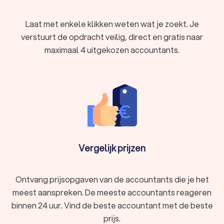
verschillende bedrijven.
Intern accountant
: Werkt binnen één bedrijf en houdt
Laat met enkele klikken weten wat je zoekt. Je
zich bezig met de interne boekhouding en controle.
verstuurt de opdracht veilig, direct en gratis naar
Forensisch accountant
: Gespecialiseerd in het
onderzoeken van fraude en financiële misdrijven.
maximaal 4 uitgekozen accountants.
Belastingadviseur
: Gespecialiseerd in het optimaliseren
van belastingaangiften en belastingplanning.
Het is dus belangrijk om goed te kijken of de accountant in
Veldhoven goed aansluit bij jouw behoeften en de financiële
taken waar jij hulp bij zoekt.
De kwaliteiten van een goede accountant in
Vergelijk prijzen
Veldhoven
Een goede accountant uit Veldhoven beschikt over een
aantal belangrijke vaardigheden en eigenschappen:
Nauwkeurigheid
: Zorgvuldig werken om fouten te
Ontvang prijsopgaven van de accountants die je het
voorkomen.
meest aanspreken. De meeste accountants reageren
Analytisch vermogen
: In staat om financiële gegevens
binnen 24 uur. Vind de beste accountant met de beste
te analyseren en te interpreteren.
Integriteit
: Eerlijk en ethisch werken, vertrouwelijke
prijs.