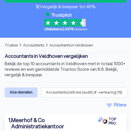
Vergelijk & bespaar tot 40%
shopping_cart
Uitstekend
|
4378
reviews
Trustoo
Accountants
Accountants in Veldhoven
arrow_forward_ios
arrow_forward_ios
Accountants in Veldhoven vergelijken
Bekijk de top 10 accountants in Veldhoven met in totaal 1000+
reviews en een gemiddelde Trustoo Score van 8.8. Bekijk,
vergelijk & bespaar.
Alle diensten
Accountantscontrole (audit) of -verklaring
(
15
)
filter_list
Filters
1
.
Meerhof & Co
TOP
PRO
Administratiekantoor