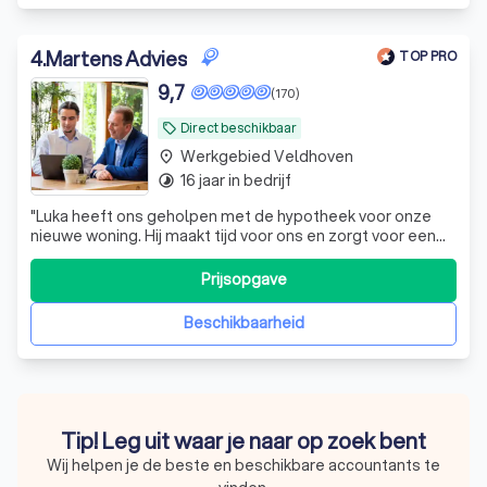
4
.
Martens Advies
TOP PRO
9,7
(170)
Direct beschikbaar
local_offer
Werkgebied Veldhoven
place
16 jaar in bedrijf
timelapse
"
Luka heeft ons geholpen met de hypotheek voor onze
nieuwe woning. Hij maakt tijd voor ons en zorgt voor een
begrijpbare uitleg. Bespreekt goed alle opties door en
laat zien waarom hij bepaalde keuzes wel of niet zou
Prijsopgave
adviseren.
"
Beschikbaarheid
Tip! Leg uit waar je naar op zoek bent
Wij helpen je de beste en beschikbare accountants te