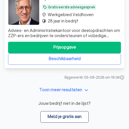
Gratis eerste adviesgesprek
local_offer
Werkgebied Veldhoven
place
28 jaar in bedrijf
timelapse
Advies- en Administratiekantoor voor deelopdrachten om
ZZP-ers en bedrijven te ondersteunen of volledige
opdrachten in de controle en uitvoering van de
administratie en faciliteiten.
Prijsopgave
Beschikbaarheid
Bijgewerkt: 05-08-2026 om 19:34
info
keyboard_arrow_down
Toon meer resultaten
Jouw bedrijf niet in de lijst?
Meld je gratis aan