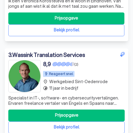
Ik ben Veronica Korosteleva en ik woon in Eindhoven. Van
jongs af aan wist ik al dat ik met taal zou gaan werken. Na
de studie aan de Linguïstische Staatsuniversiteit in Minsk
maakte ik carrière in Wit-Rusland als tolk/vertaler. In
Prijsopgave
februari 2006 kwam ik naar Nederland. Ik wilde natuurlijk
mijn beroe
Bekijk profiel
3
.
Wassink Translation Services
8,9
(2)
Reageert snel
Werkgebied Sint-Oedenrode
place
11 jaar in bedrijf
timelapse
Specialist in IT-, software- en cybersecurityvertalingen.
Ervaren freelance vertaler van Engels en Spaans naar
Nederlands, met oog voor kwaliteit én leesbaarheid.
Prijsopgave
Bekijk profiel