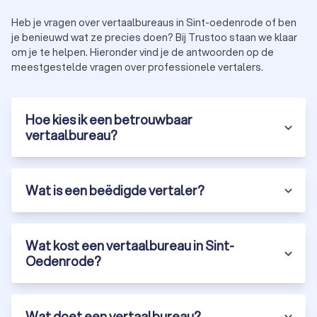
Technische vertalingen:
€ 0,20 tot € 0,40 per woord
Spoedvertalingen:
Toeslag van 25% tot 50% boven op
Heb je vragen over vertaalbureaus in Sint-oedenrode of ben
de standaardprijs
je benieuwd wat ze precies doen? Bij Trustoo staan we klaar
om je te helpen. Hieronder vind je de antwoorden op de
meestgestelde vragen over professionele vertalers.
Hoe kies je het beste vertaalbureau in Sint-
Oedenrode?
Hoe kies ik een betrouwbaar
Bij het kiezen van een erkend vertaalbureau in Sint-
vertaalbureau?
Oedenrode zijn er een aantal belangrijke criteria waar je op
moet letten:
Ervaring en expertise:
kies een vertaalbureau in Sint-
Oedenrode met ervaring in jouw vakgebied en
taalcombinatie.
Wat is een beëdigde vertaler?
Beoordelingen en referenties:
bekijk klantbeoordelingen
en vraag naar referenties.
Certificeringen:
Een gecertificeerd vertaalbureau met
Wat kost een vertaalbureau in Sint-
ISO-certificeringen garandeert hoge
Oedenrode?
kwaliteitsstandaarden.
Snelheid en levertijd:
vraag naar de doorlooptijd en
spoedopties.
Prijs en transparantie:
kies een professioneel
Wat doet een vertaalbureau?