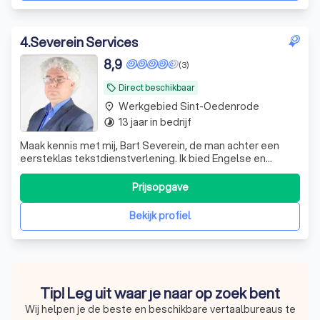
4
.
Severein Services
8,9
(3)
Direct beschikbaar
local_offer
Werkgebied Sint-Oedenrode
place
13 jaar in bedrijf
timelapse
Maak kennis met mij, Bart Severein, de man achter een
eersteklas tekstdienstverlening. Ik bied Engelse en
Nederlandse vertaal- en proefleesdiensten, maar ook
transcripties en ondertiteling. Dit doe ik voor beide talen,
Prijsopgave
ik lever bijvoorbeeld zowel vertalingen uit het Engels naar
het Nederlands, als a
Bekijk profiel
Tip! Leg uit waar je naar op zoek bent
Wij helpen je de beste en beschikbare vertaalbureaus te