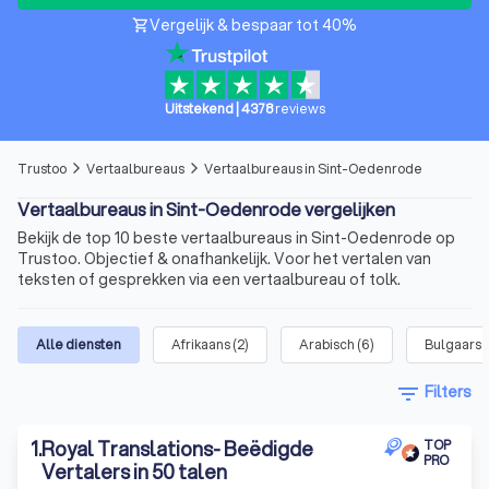
Vergelijk & bespaar tot 40%
shopping_cart
Uitstekend
|
4378
reviews
Trustoo
Vertaalbureaus
Vertaalbureaus in Sint-Oedenrode
arrow_forward_ios
arrow_forward_ios
Vertaalbureaus in Sint-Oedenrode vergelijken
Bekijk de top 10 beste vertaalbureaus in Sint-Oedenrode op
Trustoo. Objectief & onafhankelijk. Voor het vertalen van
teksten of gesprekken via een vertaalbureau of tolk.
Alle diensten
Afrikaans
(
2
)
Arabisch
(
6
)
Bulgaars
(
filter_list
Filters
1
.
Royal Translations- Beëdigde
TOP
PRO
Vertalers in 50 talen