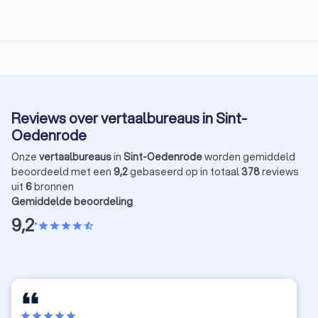
Reviews over vertaalbureaus in Sint-
Oedenrode
Onze
vertaalbureaus
in
Sint-Oedenrode
worden gemiddeld
beoordeeld met een
9,2
gebaseerd op in totaal
378
reviews
uit
6
bronnen
Gemiddelde beoordeling
9,2
•
star
star
star
star
star_half
star
star
star
star
star