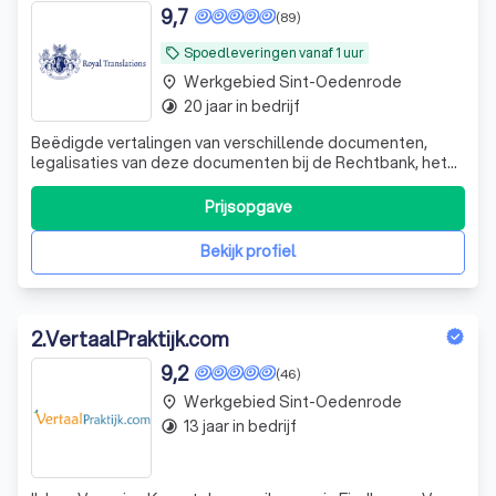
9,7
(89)
Spoedleveringen vanaf 1 uur
local_offer
Werkgebied Sint-Oedenrode
place
20 jaar in bedrijf
timelapse
Beëdigde vertalingen van verschillende documenten,
legalisaties van deze documenten bij de Rechtbank, het
Ministerie van Buitenlandse Zaken en verschillende
ambassades, legalisatie bij DUO
Prijsopgave
Bekijk profiel
2
.
VertaalPraktijk.com
9,2
(46)
Werkgebied Sint-Oedenrode
place
13 jaar in bedrijf
timelapse