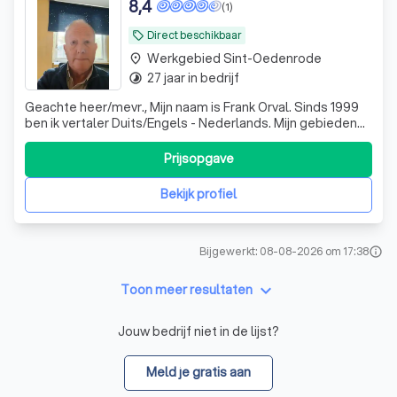
8,4
(1)
Direct beschikbaar
local_offer
Werkgebied Sint-Oedenrode
place
27 jaar in bedrijf
timelapse
Geachte heer/mevr., Mijn naam is Frank Orval. Sinds 1999
ben ik vertaler Duits/Engels - Nederlands. Mijn gebieden
zijn Technisch, Algemeen, Marketing. Ook werk ik met de
vertaaltool Trados
Prijsopgave
Bekijk profiel
Bijgewerkt: 08-08-2026 om 17:38
info
keyboard_arrow_down
Toon meer resultaten
Jouw bedrijf niet in de lijst?
Meld je gratis aan