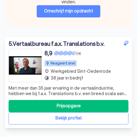
vinden.
Omschrijf mijn opdracht
5
.
Vertaalbureau f.a.x. Translations b.v.
8,9
(4)
Reageert snel
Werkgebied Sint-Oedenrode
place
38 jaar in bedrijf
timelapse
Met meer dan 35 jaar ervaring in de vertaalindustrie,
hebben we bij f.a.x. Translations b.v. een breed scala aan
klanten mogen helpen. Onze passie is om jouw
boodschap over te brengen in elke taal die je nodig hebt.
Prijsopgave
Of je nu een enkel woord of een groot project in 26
verschillende talen wilt vertale
Bekijk profiel