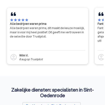
star
star
star
star
star
star
sta
Alle bedrijven waren prima
Fanta
Alle bedrijven waren prima, dit maakt de keuze moeilijk,
Fanta
maar is voor mij heel positief. Dit geeft me vertrouwen in
gelat
de selectie door Trustpilot.
afspr
uit!
Wim V.
account_circle
account_circl
6 aug
op
Trustpilot
Zakelijke diensten: specialisten in Sint-
Oedenrode