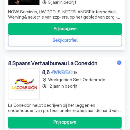
3 jaar in bedrijf
timelapse
NOW! Services, UW POOLS-NEDERLANDSE intermediair-
Werving& selectie van zzp-ers, op het gebied van zorg -
bouw - onderhoud en diverse werkzaamheden, vertalen of
tolken. Na ruim 8 jaar actief geweest te zijn in de
Prijsopgave
uitzendbranche waarin ik ruime kennis en ervaring heb
opgedaan, heb ik de stoute
Bekijk profiel
8
.
Spaans Vertaalbureau La Conexión
8,6
(8)
Werkgebied Sint-Oedenrode
place
12 jaar in bedrijf
timelapse
La Conexión helpt bedrijven bij het leggen en
onderhouden van professionele relaties aan de hand van
o.a. Spaanse vertalingen en communicatie voor bedrijven
en consumenten. Denkt u bijvoorbeeld aan websites,
Prijsopgave
handleidingen, marketingteksten en