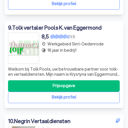
bedrijfscommunicatie zoals e-mails en social media
Bekijk profiel
berich
9
.
Tolk vertaler Pools K. van Eggermond
8,5
(7)
Werkgebied Sint-Oedenrode
place
16 jaar in bedrijf
timelapse
Welkom bij Tolk Pools, uw betrouwbare partner voor tolk-
en vertaaldiensten. Mijn naam is Krystyna van Eggermond-
Krupa, een beëdigd vertaalster voor de Poolse en
Russische taal sinds 1995 en 2003 respectievelijk. Met
Prijsopgave
mijn diploma's van de Stichting Instituut van
Gerechtstolken & -Vertalers (SIGV), o
Bekijk profiel
10
.
Negrin Vertaaldiensten