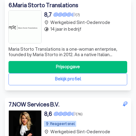
6
.
Maria Storto Translations
8,7
(7)
Werkgebied Sint-Oedenrode
place
14 jaar in bedrijf
timelapse
Maria Storto Translations is a one-woman enterprise,
founded by Maria Storto in 2012. As a native Italian
speaker, Maria is a freelance sworn translator with a
Master's degree in specialized translation from the
Prijsopgave
School of Translation and Interpreting at the University of
Geneva, Switzerland. Now res
Bekijk profiel
7
.
NOW Services B.V.
8,6
(76)
Reageert snel
Werkgebied Sint-Oedenrode
place