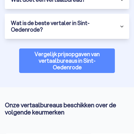
vertaalbureau dat transparante tarieven hanteert.
Vertaalbureau in Sint-Oedenrode via Trustoo
Wat is de beste vertaler in Sint-
Oedenrode?
Wil je zeker weten dat jouw vertaling professioneel en
accuraat is? Vraag gratis en vrijblijvend offertes aan via
Trustoo bij de beste vertaalbureaus in Sint-Oedenrode en
vergelijk de beste opties. Een professioneel vertaalbureau in
Vergelijk prijsopgaven van
Sint-Oedenrode is de sleutel tot hoogwaardige en
vertaalbureaus in Sint-
nauwkeurige vertalingen. Door het kiezen van een erkend
Oedenrode
vertaalbureau of een beëdigd vertaalbureau profiteer je van
expertise en betrouwbaarheid.
Onze vertaalbureaus beschikken over de
volgende keurmerken