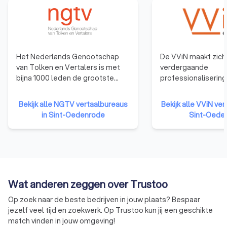
Het Nederlands Genootschap
De VViN maakt zich 
van Tolken en Vertalers is met
verdergaande
bijna 1000 leden de grootste
professionalisering
beroepsvereniging van tolken en
Nederlandse tolk- 
vertalers in Nederland. Met
vertaalsector. Het 
Bekijk alle NGTV vertaalbureaus
Bekijk alle VViN ver
specialisten in vrijwel alle talen
dat klanten er op 
in Sint-Oedenrode
Sint-Oede
en vakgebieden, waaronder
vertrouwen dat ze 
beëdigd vertalers en beëdigd
krijgen die voldoen
tolken. Het NGTV staat al meer
kwaliteitseisen. En 
dan 60 jaar voor kwaliteit en
en prijsafspraken 
betrouwbaarheid!
gecommuniceerd en
worden nagekomen
Wat anderen zeggen over Trustoo
Op zoek naar de beste bedrijven in jouw plaats? Bespaar
jezelf veel tijd en zoekwerk. Op Trustoo kun jij een geschikte
match vinden in jouw omgeving!