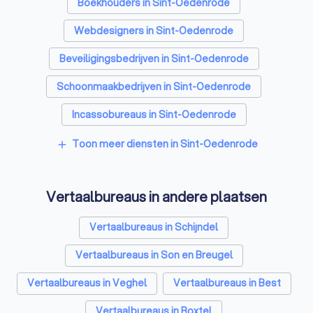
Boekhouders in Sint-Oedenrode
Webdesigners in Sint-Oedenrode
Beveiligingsbedrijven in Sint-Oedenrode
Schoonmaakbedrijven in Sint-Oedenrode
Incassobureaus in Sint-Oedenrode
Online marketing bureaus in Sint-Oedenrode
Toon meer diensten in Sint-Oedenrode
add
Tekstschrijvers in Sint-Oedenrode
Vertaalbureaus in andere plaatsen
SEO-specialisten in Sint-Oedenrode
Grafisch ontwerpers in Sint-Oedenrode
Vertaalbureaus in Schijndel
Reclamebureaus in Sint-Oedenrode
Vertaalbureaus in Son en Breugel
Accountants in Sint-Oedenrode
Vertaalbureaus in Veghel
Vertaalbureaus in Best
Vertaalbureaus in Boxtel