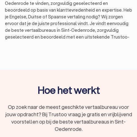
Oedenrode te vinden, zorgvuldig geselecteerd en
beoordeeld op basis van klanttevredenheid en expertise. Heb
je Engelse, Duitse of Spaanse vertaling nodig? Wij zorgen
ervoor dat je de juiste professional vindt. Je vindt eenvoudig
de beste vertaalbureaus in Sint-Oedenrode, zorgvuldig
geselecteerd en beoordeeld met een uitstekende Trustoo-
score. Wij hebben een top 10 samengesteld van ervaren
vertaalbureaus in Sint-Oedenrode, perfect afgestemd op
jouw specifieke wensen en behoeften. Met Trustoo vergelijk
je eenvoudig vertaalbureaus en
tolken
in Sint-Oedenrode en
vraag je gratis offertes aan. Zo maak je een weloverwogen
keuze en zorg je ervoor dat al jouw vertalingen van
hoogwaardige kwaliteit zijn.
Hoe het werkt
Vind het beste vertaalbureau in Sint-
Op zoek naar de meest geschikte vertaalbureau voor
Oedenrode voor jouw vertalingen
jouw opdracht? Bij Trustoo vraag je gratis en vrijblijvend
Ben je op zoek naar een professioneel vertaalbureau in Sint-
voorstellen op bij de beste vertaalbureaus in Sint-
Oedenrode voor hoogwaardige vertalingen? Ben je op zoek
Oedenrode.
naar vertalingen voor juridische documenten, technische