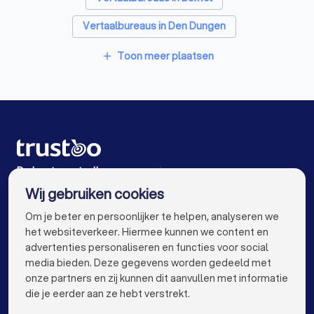
Vertaalbureaus in Den Dungen
Vertaalbureaus in Berlicum
Toon meer plaatsen
add
Vertaalbureaus in Beek en Donk
Vertaalbureaus in Nuenen
Vertaalbureaus in Oirschot
Vertaalbureaus in Amsterdam
De beste vertaalbureaus voor jou
Wij gebruiken cookies
Vertaalbureaus in Rotterdam
info@trustoo.nl
Om je beter en persoonlijker te helpen, analyseren we
Vertaalbureaus in Den Haag
het websiteverkeer. Hiermee kunnen we content en
advertenties personaliseren en functies voor social
Vertaalbureaus in Utrecht
media bieden. Deze gegevens worden gedeeld met
onze partners en zij kunnen dit aanvullen met informatie
Vertaalbureaus in Eindhoven
keyboard_arrow_down
VOOR PARTICULIEREN
die je eerder aan ze hebt verstrekt.
Vertaalbureaus in Tilburg
keyboard_arrow_down
VOOR BEDRIJVEN