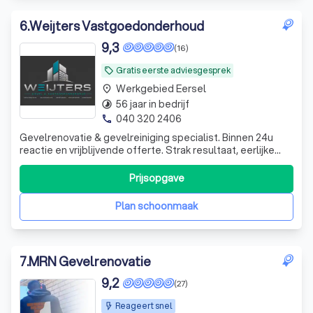
6
.
Weijters Vastgoedonderhoud
9,3
(16)
Gratis eerste adviesgesprek
local_offer
Werkgebied Eersel
place
56 jaar in bedrijf
timelapse
040 320 2406
phone
Gevelrenovatie & gevelreiniging specialist. Binnen 24u
reactie en vrijblijvende offerte. Strak resultaat, eerlijke
prijs en duurzaam vakwerk.
Prijsopgave
Plan schoonmaak
7
.
MRN Gevelrenovatie
9,2
(27)
Reageert snel