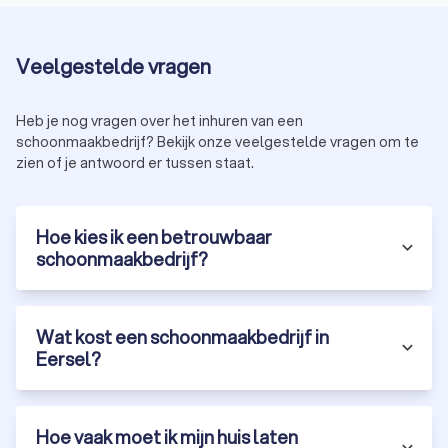
Vind een erkende schoonmaakservice voor
professionele reiniging in Eersel
Bedrijfschoonmaak, dieptereiniging of huishoudelijke hulp –
Veelgestelde vragen
op Trustoo vind je een betrouwbare schoonmaakservice in
Eersel voor elk soort schoonmaakdienst. Schoonmakers op
Heb je nog vragen over het inhuren van een
ons platform zijn professioneel, KvK-geregistreerd en door
schoonmaakbedrijf? Bekijk onze veelgestelde vragen om te
ons beoordeeld met een onafhankelijke Trustoo-score op
zien of je antwoord er tussen staat.
basis van ervaring, certificering en klantreviews.
Schoonmakers in Eersel scoren gemiddeld een 8.8, waardoor
je verzekerd bent van kwalitatieve schoonmaak voor elke
Hoe kies ik een betrouwbaar
gelegenheid. Vraag eenvoudig offertes aan voor de
schoonmaakbedrijf?
schoonmaakdienst die je nodig hebt en ontvang
prijsindicaties van meerdere erkende schoonmaakbedrijven in
Eersel.
Wat kost een schoonmaakbedrijf in
Eersel?
Hoe vaak moet ik mijn huis laten