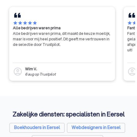
star
star
star
star
star
star
sta
Alle bedrijven waren prima
Fanta
Alle bedrijven waren prima, dit maakt de keuze moeilijk,
Fanta
maar is voor mij heel positief. Dit geeft me vertrouwen in
gelat
de selectie door Trustpilot.
afspr
uit!
Wim V.
account_circle
account_circl
6 aug
op
Trustpilot
Zakelijke diensten: specialisten in Eersel
Boekhouders in Eersel
Webdesigners in Eersel