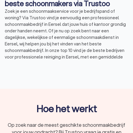
beste schoonmakers via Trustoo
Zoek je een schoonmaakservice voor je bedrijfspand of
woning? Via Trustoo vind je eenvoudig een professioneel
schoonmaakbedrijf in Eersel dat jouw huis of kantoor grondig
onder handen neemt. Of je nu op zoek bent naar een
dagelijkse, wekelijkse of eenmalige schoonmaakdienst in
Eersel, wij helpen jou bij het vinden van het beste
schoonmaakbedrijf. In onze top 10 vind je de beste bedrijven
voor professionele reiniging in Eersel, met een gemiddelde
Trustoo-score van 8.8. Wil je zelf een vergelijking maken?
bekijk de 1000+ reviews die andere gebruikers achterlieten of
vraag direct tot vier offertes aan bij schoonmaakbedrijven in
Eersel om kosten te vergelijken. Op deze manier vind je
eenvoudig een reinigingsbedrijf in Eersel dat bij jouw wensen
en budget past.
Hoe het werkt
Professionele schoonmaak voor particulieren
Zoek je reguliere huishoudelijke hulp in Eersel of een
Op zoek naar de meest geschikte schoonmaakbedrijf
eenmalige schoonmaak van je woning? Als particulier loont
voor jouw opdracht? Bij Trustoo vraag je gratis en