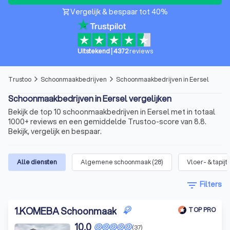
Vergelijk & bespaar tot 40%
shopping_cart
Uitstekend
|
4372
reviews
Trustoo
Schoonmaakbedrijven
Schoonmaakbedrijven in Eersel
arrow_forward_ios
arrow_forward_ios
Schoonmaakbedrijven in Eersel vergelijken
Bekijk de top 10 schoonmaakbedrijven in Eersel met in totaal
1000+ reviews en een gemiddelde Trustoo-score van 8.8.
Bekijk, vergelijk en bespaar.
Alle diensten
Algemene schoonmaak
(
28
)
Vloer- & tapij
filter_list
Filters
1
.
KOMEBA Schoonmaak
TOP PRO
10,0
(37)