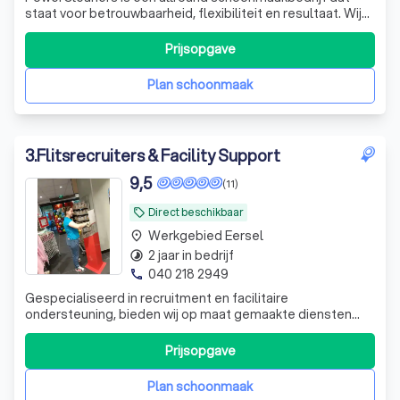
staat voor betrouwbaarheid, flexibiliteit en resultaat. Wij
helpen bedrijven en particulieren met alles van
schoonmaak tot specialistische klussen.
Prijsopgave
Plan schoonmaak
3
.
Flitsrecruiters & Facility Support
9,5
(11)
Direct beschikbaar
local_offer
Werkgebied Eersel
place
2 jaar in bedrijf
timelapse
040 218 2949
phone
Gespecialiseerd in recruitment en facilitaire
ondersteuning, bieden wij op maat gemaakte diensten
aan om uw organisatie efficiënt en effectief te laten
functioneren. Wij ontzorgen u 100%
Prijsopgave
Plan schoonmaak