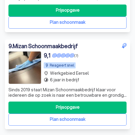
professioneel en efficiënt schoonmaakbedrijf? Zoek dan
niet verder, u bent bij ons aan het juiste adres! Wij zijn een
Prijsopgave
schoonmaakbedrijf met een betrouwbare en
servicegerichte reputatie, die zijn afspraken m
Plan schoonmaak
9
.
Mizan Schoonmaakbedrijf
9,1
(7)
Reageert snel
Werkgebied Eersel
place
6 jaar in bedrijf
timelapse
Sinds 2019 staat Mizan Schoonmaakbedrijf klaar voor
iedereen die op zoek is naar een betrouwbare en grondige
schoonmaakpartner. Of je nu een particulier bent, een
bedrijf runt, of werkt in de zorg, het onderwijs, of de
Prijsopgave
bouwsector – wij zorgen ervoor dat je binnenruimtes weer
stralen. Met onze dien
Plan schoonmaak