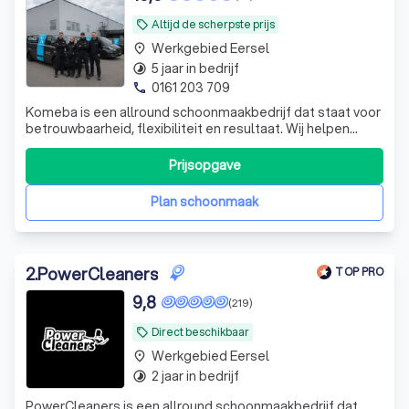
Altijd de scherpste prijs
local_offer
Werkgebied Eersel
place
5 jaar in bedrijf
timelapse
0161 203 709
phone
Komeba is een allround schoonmaakbedrijf dat staat voor
betrouwbaarheid, flexibiliteit en resultaat. Wij helpen
bedrijven en particulieren met alles van schoonmaak tot
specialistische klussen.
Prijsopgave
Plan schoonmaak
2
.
PowerCleaners
TOP PRO
9,8
(219)
Direct beschikbaar
local_offer
Werkgebied Eersel
place
2 jaar in bedrijf
timelapse
PowerCleaners is een allround schoonmaakbedrijf dat