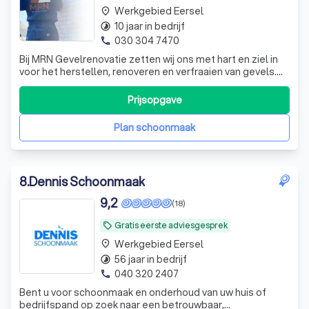
Werkgebied Eersel
place
10 jaar in bedrijf
timelapse
030 304 7470
phone
Bij MRN Gevelrenovatie zetten wij ons met hart en ziel in
voor het herstellen, renoveren en verfraaien van gevels.
Onze passie voor gevelrenovatie is diepgeworteld, en
met jarenlange ervaring bieden wij een service die verder
Prijsopgave
gaat dan alleen vakmanschap. Ons team van deskundigen
is gespecialiseerd i
Plan schoonmaak
8
.
Dennis Schoonmaak
9,2
(18)
Gratis eerste adviesgesprek
local_offer
Werkgebied Eersel
place
56 jaar in bedrijf
timelapse
040 320 2407
phone
Bent u voor schoonmaak en onderhoud van uw huis of
bedrijfspand op zoek naar een betrouwbaar,