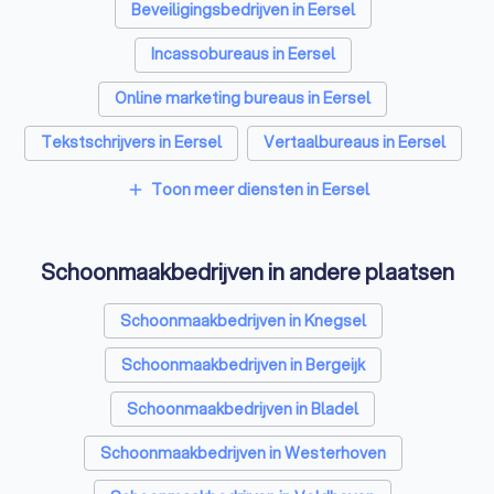
Beveiligingsbedrijven in Eersel
Incassobureaus in Eersel
Online marketing bureaus in Eersel
Tekstschrijvers in Eersel
Vertaalbureaus in Eersel
SEO-specialisten in Eersel
Toon meer diensten in Eersel
add
Grafisch ontwerpers in Eersel
Schoonmaakbedrijven in andere plaatsen
Reclamebureaus in Eersel
Accountants in Eersel
Schoonmaakbedrijven in Knegsel
Schoonmaakbedrijven in Bergeijk
Schoonmaakbedrijven in Bladel
Schoonmaakbedrijven in Westerhoven