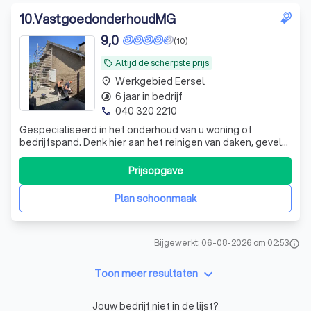
10
.
VastgoedonderhoudMG
9,0
(10)
Altijd de scherpste prijs
local_offer
Werkgebied Eersel
place
6 jaar in bedrijf
timelapse
040 320 2210
phone
Gespecialiseerd in het onderhoud van u woning of
bedrijfspand. Denk hier aan het reinigen van daken, gevels
etc.. ook zijn we gespecialiseerd in het coaten van daken,
en complete gevelrenovaties!
Prijsopgave
Plan schoonmaak
Bijgewerkt: 06-08-2026 om 02:53
info
keyboard_arrow_down
Toon meer resultaten
Jouw bedrijf niet in de lijst?