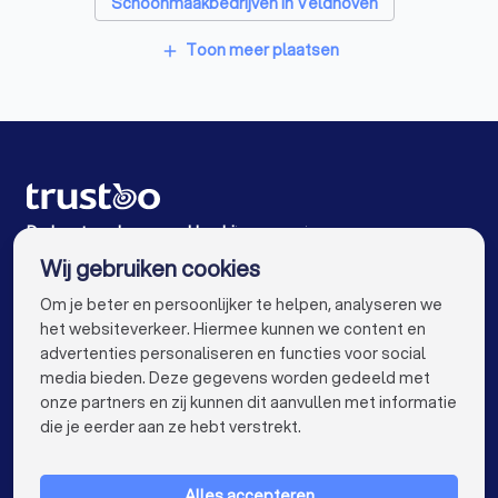
Schoonmaakbedrijven in Veldhoven
Schoonmaakbedrijven in Valkenswaard
Toon meer plaatsen
add
Schoonmaakbedrijven in Waalre
Schoonmaakbedrijven in Eindhoven
Schoonmaakbedrijven in Oirschot
Schoonmaakbedrijven in Best
De beste schoonmaakbedrijven voor jou
Wij gebruiken cookies
Schoonmaakbedrijven in Amsterdam
info@trustoo.nl
Om je beter en persoonlijker te helpen, analyseren we
Schoonmaakbedrijven in Rotterdam
het websiteverkeer. Hiermee kunnen we content en
advertenties personaliseren en functies voor social
Schoonmaakbedrijven in Den Haag
media bieden. Deze gegevens worden gedeeld met
onze partners en zij kunnen dit aanvullen met informatie
Schoonmaakbedrijven in Utrecht
keyboard_arrow_down
VOOR PARTICULIEREN
die je eerder aan ze hebt verstrekt.
Schoonmaakbedrijven in Tilburg
keyboard_arrow_down
VOOR BEDRIJVEN
Schoonmaakbedrijven in Groningen
Alles accepteren