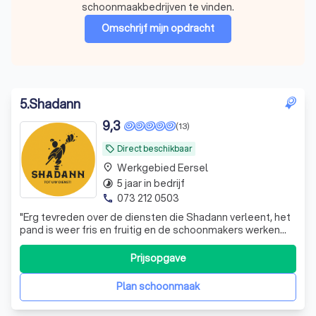
schoonmaakbedrijven te vinden.
Omschrijf mijn opdracht
5
.
Shadann
9,3
(13)
Direct beschikbaar
local_offer
Werkgebied Eersel
place
5 jaar in bedrijf
timelapse
073 212 0503
phone
"
Erg tevreden over de diensten die Shadann verleent, het
pand is weer fris en fruitig en de schoonmakers werken
snel en efficiënt!
"
Prijsopgave
Plan schoonmaak