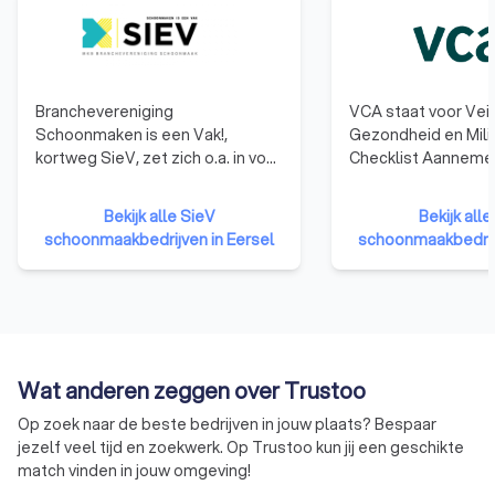
Branchevereniging
VCA staat voor Veil
Schoonmaken is een Vak!,
Gezondheid en Mili
kortweg SieV, zet zich o.a. in voor
Checklist Aannemer
een betere CAO,
behalen van het VC
inkoopvoordelen voor leden bij
laten bedrijven zien
Bekijk alle SieV
Bekijk all
diverse partners en leveranciers
en ervaring hebben
schoonmaakbedrijven in Eersel
schoonmaakbedrijv
en bevordert de kennisdeling en
gebied van veilig e
samenwerking tussen leden.
werken en dat het 
SieV geeft
betrouwbare opdr
schoonmaakbedrijven het SieV-
zijn.
keurmerk door onafhankelijke en
deskundige toetsing op
Wat anderen zeggen over Trustoo
belangrijke zaken in de wet- en
regelgeving.
Op zoek naar de beste bedrijven in jouw plaats? Bespaar
jezelf veel tijd en zoekwerk. Op Trustoo kun jij een geschikte
match vinden in jouw omgeving!