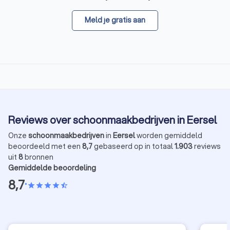
Meld je gratis aan
Reviews over schoonmaakbedrijven in Eersel
Onze
schoonmaakbedrijven
in
Eersel
worden gemiddeld
beoordeeld met een
8,7
gebaseerd op in totaal
1.903
reviews
uit
8
bronnen
Gemiddelde beoordeling
8,7
•
star
star
star
star
star_half