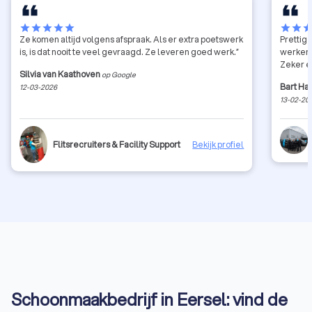
star
star
star
star
star
star
star
sta
Ze komen altijd volgens afspraak. Als er extra poetswerk
Prettig 
is, is dat nooit te veel gevraagd. Ze leveren goed werk.”
werken k
Zeker e
Silvia van Kaathoven
op Google
Bart Ha
12-03-2026
13-02-20
Flitsrecruiters & Facility Support
Bekijk profiel
Schoonmaakbedrijf in Eersel: vind de