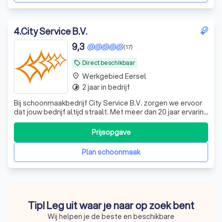
4
.
City Service B.V.
9,3
(17)
Direct beschikbaar
local_offer
Werkgebied Eersel
place
2 jaar in bedrijf
timelapse
Bij schoonmaakbedrijf City Service B.V. zorgen we ervoor
dat jouw bedrijf altijd straalt. Met meer dan 20 jaar ervaring
in de schoonmaakbranche zijn wij dé partner voor
bedrijven, instellingen, scholen en kinderdagverblijven in
Prijsopgave
heel Nederland. Van reguliere schoonmaak tot
glasbewassing, specialistis
Plan schoonmaak
Tip! Leg uit waar je naar op zoek bent
Wij helpen je de beste en beschikbare