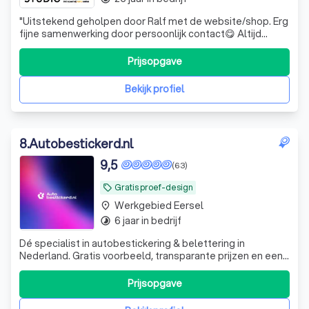
"
Uitstekend geholpen door Ralf met de website/shop. Erg
fijne samenwerking door persoonlijk contact😋 Altijd
paraat en vriendelijke, snelle service. Bedankt voor het
helpen studio Yara! Echt een aanrader.
"
Prijsopgave
Bekijk profiel
8
.
Autobestickerd.nl
9,5
(63)
Gratis proef-design
local_offer
Werkgebied Eersel
place
6 jaar in bedrijf
timelapse
Dé specialist in autobestickering & belettering in
Nederland. Gratis voorbeeld, transparante prijzen en een
zéér korte levertermijn. Gekozen door velen,
tevredenheid van iedereen!
Prijsopgave