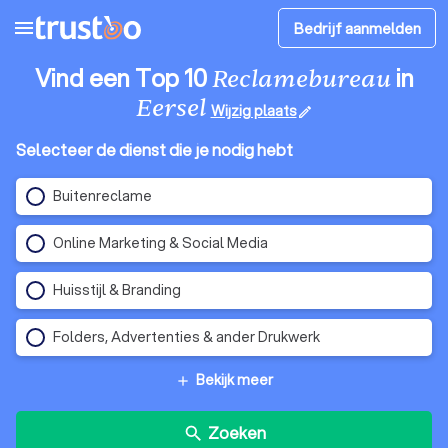
menu
Bedrijf aanmelden
Vind een Top 10
in
Reclamebureau
Eersel
Wijzig plaats
edit
Selecteer de dienst die je nodig hebt
Buitenreclame
Online Marketing & Social Media
Huisstijl & Branding
Folders, Advertenties & ander Drukwerk
Bekijk meer
add
Zoeken
search