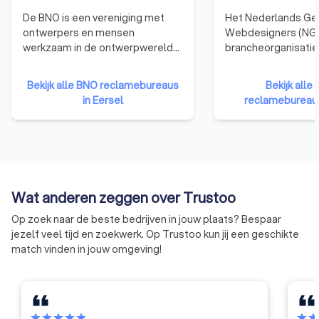
De BNO is een vereniging met
Het Nederlands Ge
ontwerpers en mensen
Webdesigners (NGR
werkzaam in de ontwerpwereld
brancheorganisatie
als leden. De BNO verbindt,
webdesigners. We
vertegenwoordigt en versterkt
die zijn aangeslote
Bekijk alle BNO reclamebureaus
Bekijk all
ontwerpers in Nederland.
hebben namelijk b
in Eersel
reclamebureaus
de nodige kennis, e
vaardigheden te b
kwalitatief hoogwa
websites te ontwer
Bovendien moet een
organisatie zich ho
Wat anderen zeggen over Trustoo
gedragscode van d
betekent dat ze ni
Op zoek naar de beste bedrijven in jouw plaats? Bespaar
eigen gang kunnen 
jezelf veel tijd en zoekwerk. Op Trustoo kun jij een geschikte
moeten voldoen aa
match vinden in jouw omgeving!
eisen qua integritei
professionaliteit.
star
star
star
star
star
star
sta