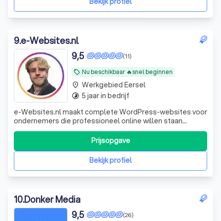
Bekijk profiel
9
.
e-Websites.nl
9,5
(11)
Nu beschikbaar 🔥snel beginnen
local_offer
Werkgebied Eersel
place
5 jaar in bedrijf
timelapse
e-Websites.nl maakt complete WordPress-websites voor
ondernemers die professioneel online willen staan
zonder technisch gedoe. Veel ondernemers weten dat ze
een goede website nodig hebben, maar lopen vast op
Prijsopgave
keuzes zoals hosting, domeinnaam, e-mail, WordPress,
onderhoud, beveiliging en teksten. Wij
Bekijk profiel
10
.
Donker Media
9,5
(26)