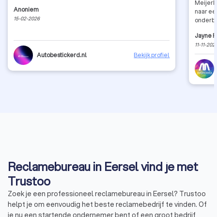
MeijerM
Anoniem
naar ee
15-02-2026
onderbo
communi
Jayne F
recomm
11-11-202
Autobestickerd.nl
Bekijk profiel
Reclamebureau in Eersel vind je met
Trustoo
Zoek je een professioneel reclamebureau in Eersel? Trustoo
helpt je om eenvoudig het beste reclamebedrijf te vinden. Of
je nu een startende ondernemer bent of een groot bedrijf