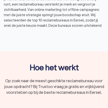
runt, een reclamebureau versterkt je merk en vergroot je
zichtbaarheid. Van online marketing tot offline campagnes:
met de juiste strategie springt jouw boodschap eruit. Wij
selecteerden de top 10 reclamebureaus in Eersel, zodat jij
snel de juiste keuze maakt. Deze bureaus scoren uitstekend
op Trustoo met een gemiddelde beoordeling van 8.8.
Wat is een reclamebureau?
Een reclamebureau bedenkt, ontwerpt en voert marketing- en
reclamecampagnes uit voor bedrijven en organisaties. Wil je
een nieuw product lanceren, je naamsbekendheid vergroten
Hoe het werkt
of meer klanten aantrekken? Dan helpt een marketing- en
reclamebureau je met de juiste strategie. De beste bureaus
in Eersel combineren creativiteit met data en technologie om
Op zoek naar de meest geschikte reclamebureau voor
effectieve campagnes te ontwikkelen.
jouw opdracht? Bij Trustoo vraag je gratis en vrijblijvend
voorstellen op bij de beste reclamebureaus in Eersel.
Wat doet een reclamebureau in Eersel?