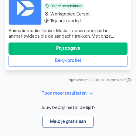
Direct beschikbaar
local_offer
Werkgebied Eersel
place
15 jaar in bedrijf
timelapse
Animatiestudio Donker Media is jouw specialist in
animatievideos die de aandacht trekken. Met onze
animatie studio in Eindhoven verrassen we met creatieve
concepten die precies vertellen wat jij wilt overbrengen.
Prijsopgave
Dat doen we met een klein team van ervaren experts
vanuit Eindhoven, voor opdrachtgever
Bekijk profiel
Bijgewerkt: 07-08-2026 om 08:57
info
keyboard_arrow_down
Toon meer resultaten
Jouw bedrijf niet in de lijst?
Meld je gratis aan