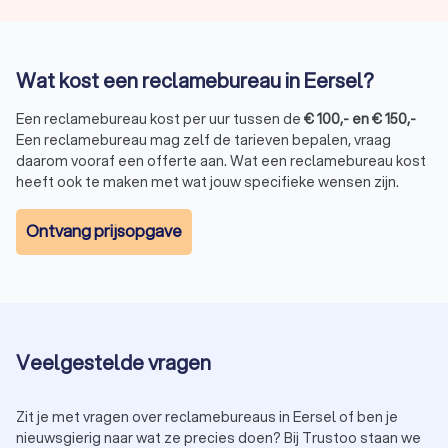
Bedrijfsanimatie:
creatieve animaties voor producten en
diensten.
Strategie en positionering:
een duidelijke groeistrategie
voor je bedrijf.
Wat kost een reclamebureau in Eersel?
Website- en app-ontwikkeling:
professionele websites
en mobiele applicaties.
Een reclamebureau kost per uur tussen de
€
100
,-
en
€
150
,-
TV- en radioreclame:
effectieve campagnes via
Een reclamebureau mag zelf de tarieven bepalen, vraag
traditionele media.
daarom vooraf een offerte aan. Wat een reclamebureau kost
heeft ook te maken met wat jouw specifieke wensen zijn.
Hoe kies je het beste reclamebureau in
Ontvang prijsopgave
Eersel?
Met zoveel keuze is het belangrijk om het juiste
reclamebureau te selecteren. Let op de volgende punten:
Portfolio:
bekijk eerdere projecten en bepaal of hun stijl
bij jouw bedrijf past.
Klantbeoordelingen:
lees reviews om een beeld te
Veelgestelde vragen
krijgen van de kwaliteit.
Werkwijze:
zorg ervoor dat de aanpak van het bureau
aansluit bij jouw wensen.
Zit je met vragen over reclamebureaus in Eersel of ben je
Budget:
kies een bureau dat binnen je budget past
nieuwsgierig naar wat ze precies doen? Bij Trustoo staan we