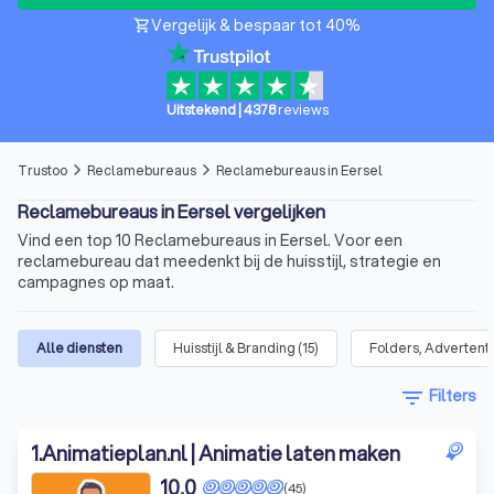
Vergelijk & bespaar tot 40%
shopping_cart
Uitstekend
|
4378
reviews
Trustoo
Reclamebureaus
Reclamebureaus in Eersel
arrow_forward_ios
arrow_forward_ios
Reclamebureaus in Eersel vergelijken
Vind een top 10 Reclamebureaus in Eersel. Voor een
reclamebureau dat meedenkt bij de huisstijl, strategie en
campagnes op maat.
Alle diensten
Huisstijl & Branding
(
15
)
Folders, Advertent
filter_list
Filters
1
.
Animatieplan.nl | Animatie laten maken
10,0
(45)