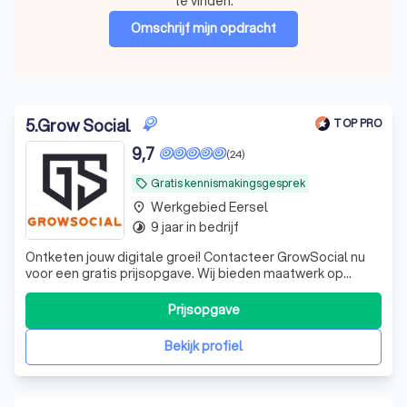
te vinden.
Omschrijf mijn opdracht
5
.
Grow Social
TOP PRO
9,7
(24)
Gratis kennismakingsgesprek
local_offer
Werkgebied Eersel
place
9 jaar in bedrijf
timelapse
Ontketen jouw digitale groei! Contacteer GrowSocial nu
voor een gratis prijsopgave. Wij bieden maatwerk op
gebied van websites, online advertising, SEO/SEA en
meer. Bereik direct jouw succes online!
Prijsopgave
Bekijk profiel