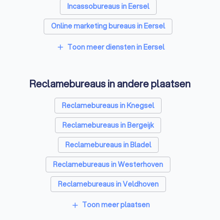
Incassobureaus in Eersel
Online marketing bureaus in Eersel
Tekstschrijvers in Eersel
Vertaalbureaus in Eersel
Toon meer diensten in Eersel
add
SEO-specialisten in Eersel
Reclamebureaus in andere plaatsen
Grafisch ontwerpers in Eersel
Accountants in Eersel
Reclamebureaus in Knegsel
Reclamebureaus in Bergeijk
Reclamebureaus in Bladel
Reclamebureaus in Westerhoven
Reclamebureaus in Veldhoven
Reclamebureaus in Valkenswaard
Toon meer plaatsen
add