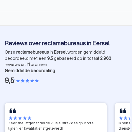
Reviews over reclamebureaus in Eersel
Onze
reclamebureaus
in
Eersel
worden gemiddeld
beoordeeld met een
9,5
gebaseerd op in totaal
2.963
reviews uit
11
bronnen
Gemiddelde beoordeling
9,5
•
star
star
star
star
star
star
star
star
star
star
star
star
sta
Zeer snel afgehandelde klusje, strak design. Korte
Ik ben 
lijnen, en kwalitatief afgeleverd!
dienstv