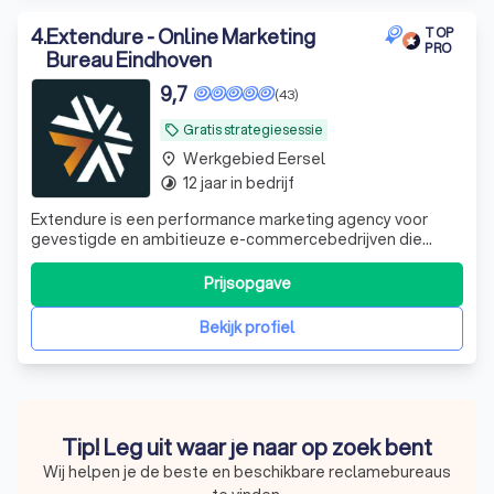
4
.
Extendure - Online Marketing
TOP
PRO
Bureau Eindhoven
9,7
(43)
Gratis strategiesessie
local_offer
Werkgebied Eersel
place
12 jaar in bedrijf
timelapse
Extendure is een performance marketing agency voor
gevestigde en ambitieuze e-commercebedrijven die
serieus willen investeren in groei. Als Google Premier
Partner combineren we strategisch advies met Google
Prijsopgave
Ads-expertise om webshops te helpen meer omzet,
hogere marges en een beter rendement te reali
Bekijk profiel
Tip! Leg uit waar je naar op zoek bent
Wij helpen je de beste en beschikbare reclamebureaus