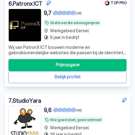
6
.
Patronx ICT
TOP PRO
9,7
(38)
Gratis eerste adviesgesprek
local_offer
Werkgebied Eersel
place
6 jaar in bedrijf
timelapse
Wij van PatronX ICT bouwen moderne en
gebruiksvriendelijke websites die passen bij de identiteit
van jouw bedrijf. We verzorgen het complete traject: van
ontwerp, domeinregistratie en hosting tot beveiliging,
Prijsopgave
onderhoud en zoekmachineoptimalisatie (SEO). Daarnaast
ondersteunen wij bij e-mail, Microso
Bekijk profiel
7
.
StudioYara
9,6
(48)
Wie goed doet, goed ontmoet
local_offer
Werkgebied Eersel
place
26 jaar in bedrijf
timelapse