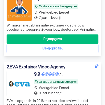
Gratis eerste adviesgesprek
local_offer
Werkgebied Eersel
place
7 jaar in bedrijf
timelapse
Wij maken met 2D animatie explainer video's jouw
boodschap toegankelijk voor jouw doelgroep | Animatie
laten maken? | Animatieplan.nl
Prijsopgave
Bekijk profiel
2
.
EVA Explainer Video Agency
9,9
(61)
Gratis eerste adviesgesprek
local_offer
Werkgebied Eersel
place
9 jaar in bedrijf
timelapse
EVA is opgericht in 2016 met het idee om kwalitatief
hoogwaardige, maar betaalbare explainer video’s te