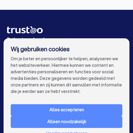
Reclamebureaus in Waalre
Reclamebureaus in Eindhoven
Reclamebureaus in Oirschot
Reclamebureaus in Best
De beste reclamebureaus voor jou
Wij gebruiken cookies
Reclamebureaus in Amsterdam
info@trustoo.nl
Om je beter en persoonlijker te helpen, analyseren we
Reclamebureaus in Rotterdam
het websiteverkeer. Hiermee kunnen we content en
advertenties personaliseren en functies voor social
Reclamebureaus in Den Haag
media bieden. Deze gegevens worden gedeeld met
onze partners en zij kunnen dit aanvullen met informatie
Reclamebureaus in Utrecht
keyboard_arrow_down
VOOR PARTICULIEREN
die je eerder aan ze hebt verstrekt.
Reclamebureaus in Tilburg
keyboard_arrow_down
VOOR BEDRIJVEN
Reclamebureaus in Groningen
Alles accepteren
keyboard_arrow_down
OVER TRUSTOO
Reclamebureaus in Almere
Alleen noodzakelijk
LAND
Nederland
Reclamebureaus in Breda