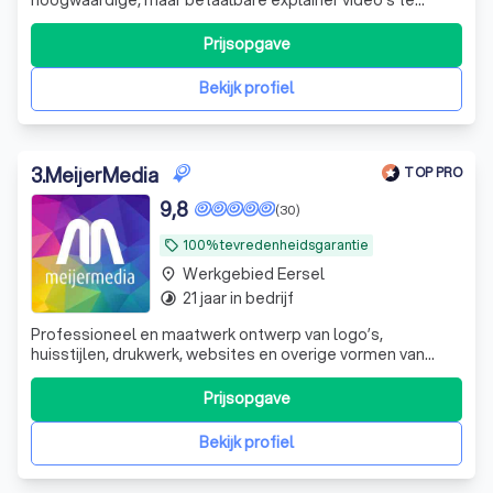
maken in een ‘niet zo betaalbare’ explainer video markt.
Dit idee sloeg aan en inmiddels bestaat ons team uit 11
Prijsopgave
enthousiaste collega’s. Waaronder 3 projectmanagers en
5 animatoren en een ervaren
Bekijk profiel
3
.
MeijerMedia
TOP PRO
9,8
(30)
100% tevredenheidsgarantie
local_offer
Werkgebied Eersel
place
21 jaar in bedrijf
timelapse
Professioneel en maatwerk ontwerp van logo’s,
huisstijlen, drukwerk, websites en overige vormen van
creatieve communicatie. Flexibel, betrouwbaar, een
overvloed aan creativiteit en nette prijzen.
Prijsopgave
Bekijk profiel