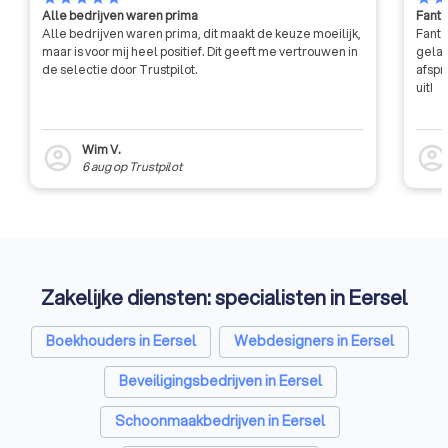
Alle bedrijven waren prima
Fanta
Alle bedrijven waren prima, dit maakt de keuze moeilijk,
Fanta
maar is voor mij heel positief. Dit geeft me vertrouwen in
gelat
de selectie door Trustpilot.
afspr
uit!
Wim V.
account_circle
account_circl
6 aug
op
Trustpilot
Zakelijke diensten: specialisten in Eersel
Boekhouders in Eersel
Webdesigners in Eersel
Beveiligingsbedrijven in Eersel
Schoonmaakbedrijven in Eersel