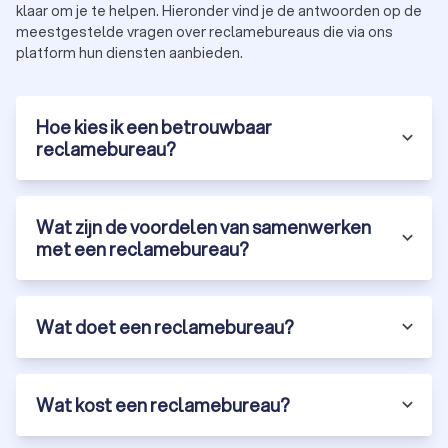
zonder in te leveren op kwaliteit.
klaar om je te helpen. Hieronder vind je de antwoorden op de
Specialisaties:
sommige bureaus focussen op
meestgestelde vragen over reclamebureaus die via ons
specifieke sectoren of marketingtechnieken.
platform hun diensten aanbieden.
Met Trustoo vind je eenvoudig de beste reclamebureaus in
Eersel. Vraag vandaag nog drie tot vier offertes aan en
ontdek hoe een professioneel bureau jouw bedrijf laat
Hoe kies ik een betrouwbaar
groeien.
reclamebureau?
Wat zijn de voordelen van samenwerken
met een reclamebureau?
Wat doet een reclamebureau?
Wat kost een reclamebureau?