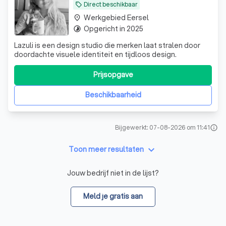
Direct beschikbaar
local_offer
Werkgebied Eersel
place
Opgericht in 2025
timelapse
Lazuli is een design studio die merken laat stralen door
doordachte visuele identiteit en tijdloos design.
Prijsopgave
Beschikbaarheid
Bijgewerkt: 07-08-2026 om 11:41
info
keyboard_arrow_down
Toon meer resultaten
Jouw bedrijf niet in de lijst?
Meld je gratis aan