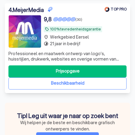
4
.
MeijerMedia
TOP PRO
9,8
(30)
100% tevredenheidsgarantie
local_offer
Werkgebied Eersel
place
21 jaar in bedrijf
timelapse
Professioneel en maatwerk ontwerp van logo’s,
huisstijlen, drukwerk, websites en overige vormen van
creatieve communicatie. Flexibel, betrouwbaar, een
overvloed aan creativiteit en nette prijzen.
Prijsopgave
Beschikbaarheid
Tip! Leg uit waar je naar op zoek bent
Wij helpen je de beste en beschikbare grafisch
ontwerpers te vinden.