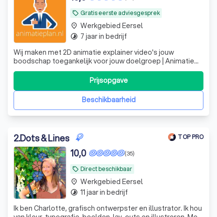
Gratis eerste adviesgesprek
local_offer
Werkgebied Eersel
place
7 jaar in bedrijf
timelapse
Wij maken met 2D animatie explainer video's jouw
boodschap toegankelijk voor jouw doelgroep | Animatie
laten maken? | Animatieplan.nl
Prijsopgave
Beschikbaarheid
2
.
Dots & Lines
TOP PRO
10,0
(35)
Direct beschikbaar
local_offer
Werkgebied Eersel
place
11 jaar in bedrijf
timelapse
Ik ben Charlotte, grafisch ontwerpster en illustrator. Ik hou
van kleur, typografie, beelden, lay-outs en illustreren. Met