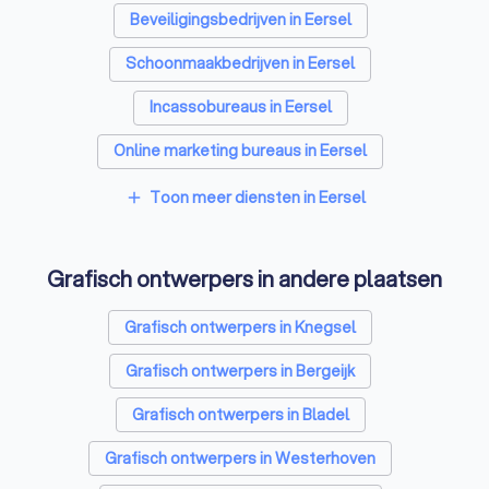
Beveiligingsbedrijven in Eersel
Schoonmaakbedrijven in Eersel
Incassobureaus in Eersel
Online marketing bureaus in Eersel
Tekstschrijvers in Eersel
Vertaalbureaus in Eersel
Toon meer diensten in Eersel
add
SEO-specialisten in Eersel
Grafisch ontwerpers in andere plaatsen
Reclamebureaus in Eersel
Accountants in Eersel
Grafisch ontwerpers in Knegsel
Grafisch ontwerpers in Bergeijk
Grafisch ontwerpers in Bladel
Grafisch ontwerpers in Westerhoven