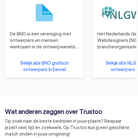
De BNO is een vereniging met
Het Nederlands Ge
ontwerpers en mensen
Webdesigners (NGR
werkzaam in de ontwerpwereld
brancheorganisatie
als leden. De BNO verbindt,
webdesigners. We
vertegenwoordigt en versterkt
die zijn aangeslote
Bekijk alle BNO grafisch
Bekijk alle NLG
ontwerpers in Nederland.
hebben namelijk b
ontwerpers in Eersel
ontwerpers i
de nodige kennis, e
vaardigheden te b
kwalitatief hoogwa
websites te ontwer
Bovendien moet een
organisatie zich ho
Wat anderen zeggen over Trustoo
gedragscode van d
betekent dat ze ni
Op zoek naar de beste bedrijven in jouw plaats? Bespaar
eigen gang kunnen 
jezelf veel tijd en zoekwerk. Op Trustoo kun jij een geschikte
moeten voldoen aa
match vinden in jouw omgeving!
eisen qua integritei