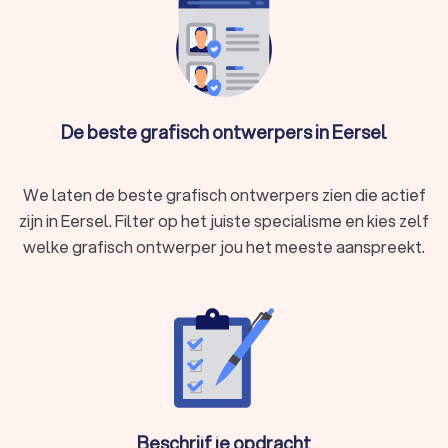
gevonden. De grafisch ontwerpers in Eersel hebben een
gemiddelde Trustoo Score van een 8.8. Welke grafisch
designer je ook kiest, via Trustoo maak je een goede keuze
voor het opmaken van je drukwerk en het ontwerpen van je
huisstijl. We kunnen je ook helpen door direct prijsopgaven
De beste grafisch ontwerpers in Eersel
aan te vragen bij verschillende grafisch ontwerpers. Zo kan je
eenvoudig de designer vergelijken en degene kiezen die het
beste bij jou past.
We laten de beste grafisch ontwerpers zien die actief
zijn in Eersel. Filter op het juiste specialisme en kies zelf
welke grafisch ontwerper jou het meeste aanspreekt.
Beschrijf je opdracht