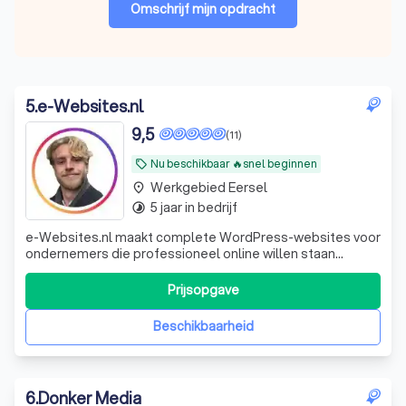
Omschrijf mijn opdracht
5
.
e-Websites.nl
9,5
(11)
Nu beschikbaar 🔥snel beginnen
local_offer
Werkgebied Eersel
place
5 jaar in bedrijf
timelapse
e-Websites.nl maakt complete WordPress-websites voor
ondernemers die professioneel online willen staan
zonder technisch gedoe. Veel ondernemers weten dat ze
een goede website nodig hebben, maar lopen vast op
Prijsopgave
keuzes zoals hosting, domeinnaam, e-mail, WordPress,
onderhoud, beveiliging en teksten. Wij
Beschikbaarheid
6
.
Donker Media