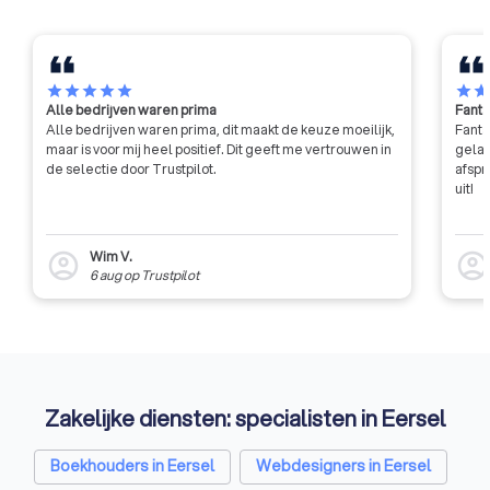
professionaliteit.
star
star
star
star
star
star
sta
Alle bedrijven waren prima
Fanta
Alle bedrijven waren prima, dit maakt de keuze moeilijk,
Fanta
maar is voor mij heel positief. Dit geeft me vertrouwen in
gelat
de selectie door Trustpilot.
afspr
uit!
Wim V.
account_circle
account_circl
6 aug
op
Trustpilot
Zakelijke diensten: specialisten in Eersel
Boekhouders in Eersel
Webdesigners in Eersel