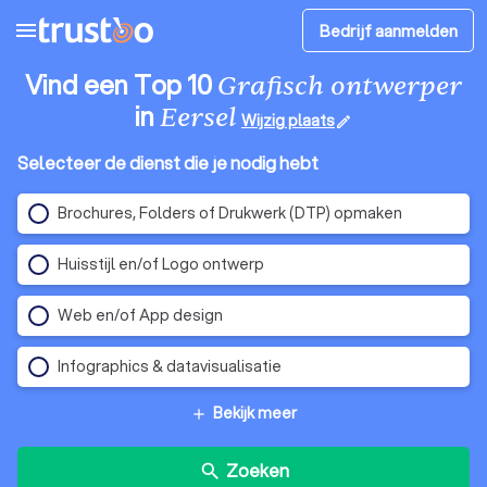
menu
Bedrijf aanmelden
Vind een Top 10
Grafisch ontwerper
in
Eersel
Wijzig plaats
edit
Selecteer de dienst die je nodig hebt
Brochures, Folders of Drukwerk (DTP) opmaken
Huisstijl en/of Logo ontwerp
Web en/of App design
Infographics & datavisualisatie
Bekijk meer
add
Zoeken
search