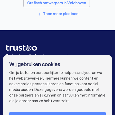
Grafisch ontwerpers in Veldhoven
Grafisch ontwerpers in Valkenswaard
Toon meer plaatsen
add
Grafisch ontwerpers in Waalre
Grafisch ontwerpers in Eindhoven
Grafisch ontwerpers in Oirschot
Grafisch ontwerpers in Best
De beste grafisch ontwerpers voor jou
Wij gebruiken cookies
Grafisch ontwerpers in Amsterdam
info@trustoo.nl
Om je beter en persoonlijker te helpen, analyseren we
Grafisch ontwerpers in Rotterdam
het websiteverkeer. Hiermee kunnen we content en
advertenties personaliseren en functies voor social
Grafisch ontwerpers in Den Haag
media bieden. Deze gegevens worden gedeeld met
onze partners en zij kunnen dit aanvullen met informatie
Grafisch ontwerpers in Utrecht
keyboard_arrow_down
VOOR PARTICULIEREN
die je eerder aan ze hebt verstrekt.
Grafisch ontwerpers in Tilburg
keyboard_arrow_down
VOOR BEDRIJVEN