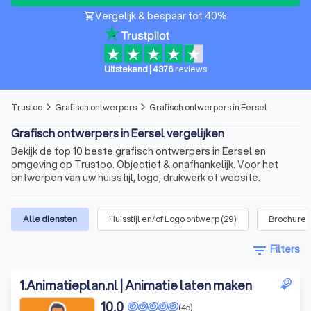
Vergelijk & bespaar tot 40%
shopping_cart
Uitstekend
|
4376
reviews
Trustoo
Grafisch ontwerpers
Grafisch ontwerpers in Eersel
arrow_forward_ios
arrow_forward_ios
Grafisch ontwerpers in Eersel vergelijken
Bekijk de top 10 beste grafisch ontwerpers in Eersel en
omgeving op Trustoo. Objectief & onafhankelijk. Voor het
ontwerpen van uw huisstijl, logo, drukwerk of website.
Alle diensten
Huisstijl en/of Logo ontwerp
(
29
)
Brochures
filter_list
Filters
1
.
Animatieplan.nl | Animatie laten maken
10,0
(45)