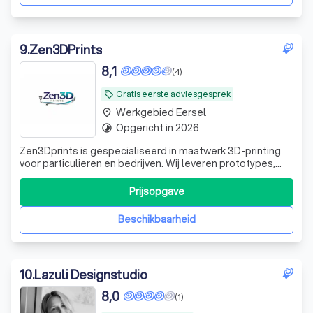
9
.
Zen3DPrints
8,1
(4)
Gratis eerste adviesgesprek
local_offer
Werkgebied Eersel
place
Opgericht in 2026
timelapse
Zen3Dprints is gespecialiseerd in maatwerk 3D-printing
voor particulieren en bedrijven. Wij leveren prototypes,
onderdelen en gepersonaliseerde producten met oog
voor kwaliteit, snelle service en nette afwerking. Van
Prijsopgave
enkelstuks tot kleine oplages: Zen3Dprints denkt mee van
ontwerp tot eindproduct.
Beschikbaarheid
10
.
Lazuli Designstudio
8,0
(1)