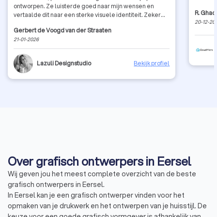
ontworpen. Ze luisterde goed naar mijn wensen en
R. Ghad
vertaalde dit naar een sterke visuele identiteit. Zeker
20-12-20
een aanrader!
Gerbert de Voogd van der Straaten
21-01-2026
Lazuli Designstudio
Bekijk profiel
Over grafisch ontwerpers in Eersel
Wij geven jou het meest complete overzicht van de beste
grafisch ontwerpers in Eersel.
In Eersel kan je een grafisch ontwerper vinden voor het
opmaken van je drukwerk en het ontwerpen van je huisstijl. De
keuze voor een goede grafisch vormgever is afhankelijk van