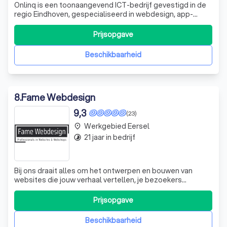
Onlinq is een toonaangevend ICT-bedrijf gevestigd in de
regio Eindhoven, gespecialiseerd in webdesign, app-
ontwikkeling, internetmarketing en
kantoorautomatisering. Wij geloven in een klantgerichte
Prijsopgave
aanpak, waarbij oplossingsgericht werken en continue
kennisontwikkeling centraal staan. Ons team van e
Beschikbaarheid
8
.
Fame Webdesign
9,3
(23)
Werkgebied Eersel
place
21 jaar in bedrijf
timelapse
Bij ons draait alles om het ontwerpen en bouwen van
websites die jouw verhaal vertellen, je bezoekers
informeren en hen prikkelen om contact met je op te
nemen. Wij zijn er om je te helpen je online aanwezigheid
Prijsopgave
te versterken. Onze klanten prijzen ons om onze snelle
reacties, duidelijkheid, expertis
Beschikbaarheid