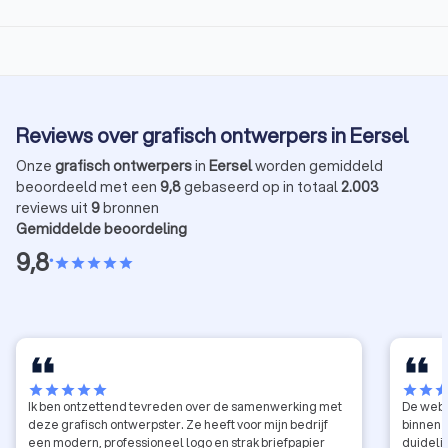
Reviews over grafisch ontwerpers in Eersel
Onze
grafisch ontwerpers
in
Eersel
worden gemiddeld
beoordeeld met een
9,8
gebaseerd op in totaal
2.003
reviews uit
9
bronnen
Gemiddelde beoordeling
9,8
•
star
star
star
star
star
star
star
star
star
star
star
star
sta
Ik ben ontzettend tevreden over de samenwerking met
De webs
deze grafisch ontwerpster. Ze heeft voor mijn bedrijf
binnen 
een modern, professioneel logo en strak briefpapier
duideli