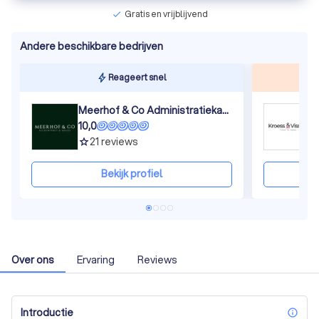
Gratis en vrijblijvend
check
Andere beschikbare bedrijven
Reageert snel
Meerhof & Co Administratiekantoor
K
10,0
9
21
reviews
grade
gra
Bekijk profiel
Over ons
Ervaring
Reviews
Introductie
inf