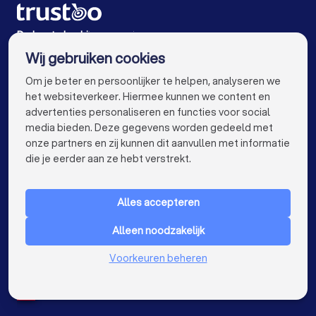
Accountants in Rotterdam
Accountants in Den Haag
Accountants in Utrecht
De beste bedrijven voor jou
Wij gebruiken cookies
Accountants in Tilburg
Accountants in Groningen
info@trustoo.nl
Om je beter en persoonlijker te helpen, analyseren we
Accountants in Almere
Accountants in Breda
het websiteverkeer. Hiermee kunnen we content en
advertenties personaliseren en functies voor social
Accountants in Nijmegen
media bieden. Deze gegevens worden gedeeld met
onze partners en zij kunnen dit aanvullen met informatie
Accountants in Enschede
Accountants in Haarlem
keyboard_arrow_down
VOOR PARTICULIEREN
die je eerder aan ze hebt verstrekt.
Accountants in Arnhem
keyboard_arrow_down
VOOR BEDRIJVEN
Accountants in Amersfoort
Alles accepteren
keyboard_arrow_down
OVER TRUSTOO
Accountants in Apeldoorn
Alleen noodzakelijk
LAND
Nederland
Accountants in Den Bosch
Voorkeuren beheren
België
Duitsland
Accountants in Maastricht
Accountants in Leiden
Spanje
Accountants in Dordrecht