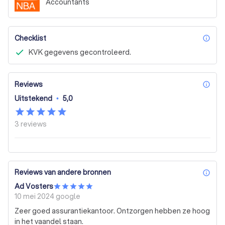
Accountants
Checklist
inf
KVK gegevens gecontroleerd.
Reviews
inf
Uitstekend
•
5,0
3
reviews
Reviews van andere bronnen
inf
Ad Vosters
10 mei 2024
google
Zeer goed assurantiekantoor. Ontzorgen hebben ze hoog
in het vaandel staan.