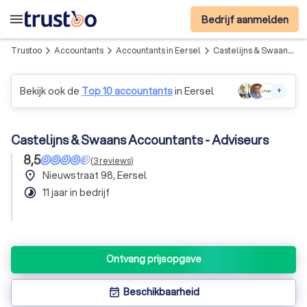
menu
Bedrijf aanmelden
Trustoo
Accountants
Accountants in Eersel
Castelijns & Swaans Accountants - Adviseurs
arrow_forward_ios
arrow_forward_ios
arrow_forward_ios
Bekijk ook de
Top 10 accountants
in Eersel
+
Castelijns & Swaans Accountants - Adviseurs
8,5
(
3
reviews
)
place
Nieuwstraat 98, Eersel
timelapse
11 jaar in bedrijf
Ontvang prijsopgave
Beschikbaarheid
event_available