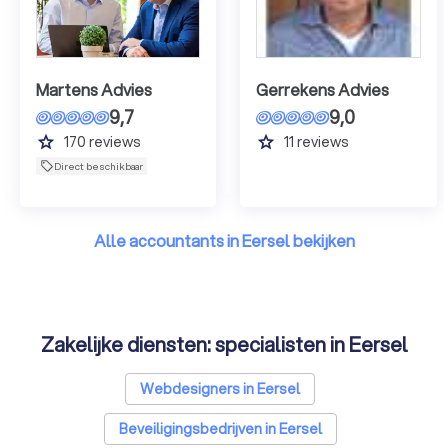
Martens Advies
Gerrekens Advies
9,7
9,0
grade
grade
170
reviews
11
reviews
Direct beschikbaar
Alle accountants in Eersel bekijken
Zakelijke diensten: specialisten in Eersel
Webdesigners in Eersel
Beveiligingsbedrijven in Eersel