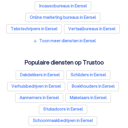
Incassobureaus in Eersel
Online marketing bureaus in Eersel
Tekstschrijvers in Eersel
Vertaalbureaus in Eersel
SEO-specialisten in Eersel
Toon meer diensten in Eersel
add
Grafisch ontwerpers in Eersel
Populaire diensten op Trustoo
Reclamebureaus in Eersel
Dakdekkers in Eersel
Schilders in Eersel
Verhuisbedrijven in Eersel
Boekhouders in Eersel
Aannemers in Eersel
Makelaars in Eersel
Stukadoors in Eersel
Schoonmaakbedrijven in Eersel