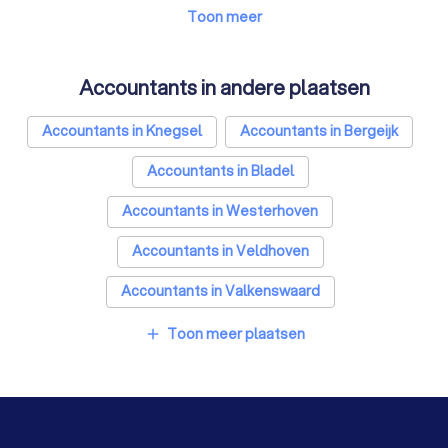
Airco installateurs in Eersel
Elektriciens in Eersel
Toon meer
Energielabel adviseurs in Eersel
Accountants in andere plaatsen
Rijscholen in Eersel
Advocaten in Eersel
Accountants in Knegsel
Accountants in Bergeijk
Accountants in Bladel
Accountants in Westerhoven
Accountants in Veldhoven
Accountants in Valkenswaard
Accountants in Waalre
Accountants in Eindhoven
Toon meer plaatsen
add
Accountants in Oirschot
Accountants in Best
Accountants in Amsterdam