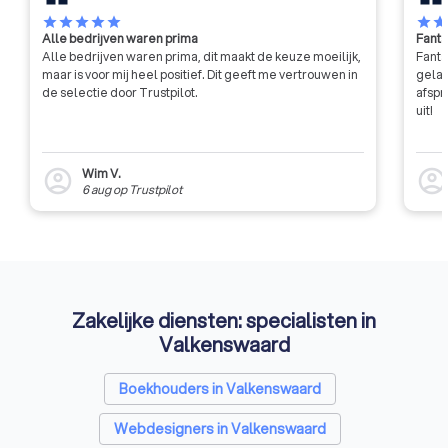
hebben klantgerichtheid hoog in
star
star
star
star
star
star
sta
Alle bedrijven waren prima
Fanta
het vaandel hebben staan.
Alle bedrijven waren prima, dit maakt de keuze moeilijk,
Fanta
maar is voor mij heel positief. Dit geeft me vertrouwen in
gelat
de selectie door Trustpilot.
afspr
uit!
Wim V.
account_circle
account_circl
6 aug
op
Trustpilot
Zakelijke diensten: specialisten in
Valkenswaard
Boekhouders in Valkenswaard
Webdesigners in Valkenswaard