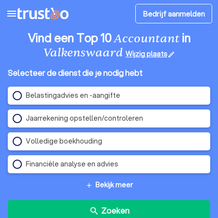
menu
Bedrijf aanmelden
Vind een Top 10
in
Accountant
Valkenswaard
Wijzig plaats
edit
Selecteer de dienst die je nodig hebt
Belastingadvies en -aangifte
Jaarrekening opstellen/controleren
Volledige boekhouding
Financiële analyse en advies
Bekijk meer
add
Zoeken
search