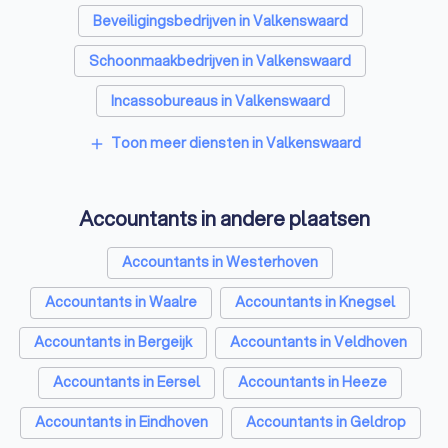
Beveiligingsbedrijven in Valkenswaard
Schoonmaakbedrijven in Valkenswaard
Incassobureaus in Valkenswaard
Online marketing bureaus in Valkenswaard
Toon meer diensten in Valkenswaard
add
Tekstschrijvers in Valkenswaard
Accountants in andere plaatsen
Vertaalbureaus in Valkenswaard
SEO-specialisten in Valkenswaard
Accountants in Westerhoven
Grafisch ontwerpers in Valkenswaard
Accountants in Waalre
Accountants in Knegsel
Reclamebureaus in Valkenswaard
Accountants in Bergeijk
Accountants in Veldhoven
Accountants in Eersel
Accountants in Heeze
Accountants in Eindhoven
Accountants in Geldrop