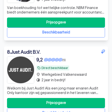
Van boekhouding tot wettelijke controle. NBM Finance
biedt ondernemers één aanspreekpunt voor accountancy,
belastingadvies, audits en financieel advies.
Prijsopgave
Beschikbaarheid
8
.
Just Audit B.V.
9,2
(5)
Direct beschikbaar
local_offer
Werkgebied Valkenswaard
place
2 jaar in bedrijf
timelapse
Welkom bij Just Audit! Als een jong maar ervaren Audit
Only kantoor zijn wij gepassioneerd in het leveren van
ongeëvenaarde audit- en assurance-diensten aan onze
diverse klantenkring. Ons team van hoogopgeleide
Prijsopgave
professionals combineert diepgaande expertise met een
toegewijde klantgerichte aanpak om