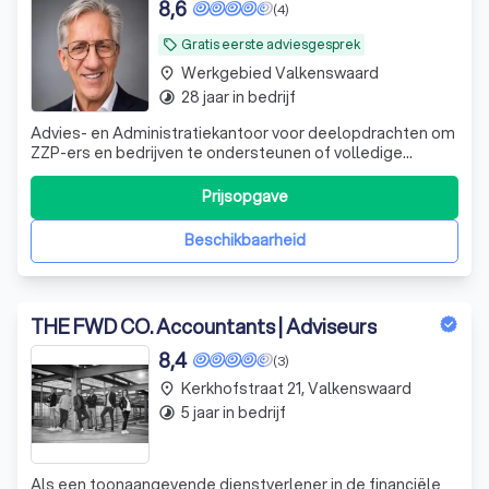
8,6
(4)
Gratis eerste adviesgesprek
local_offer
Werkgebied Valkenswaard
place
28 jaar in bedrijf
timelapse
Advies- en Administratiekantoor voor deelopdrachten om
ZZP-ers en bedrijven te ondersteunen of volledige
opdrachten in de controle en uitvoering van de
administratie en faciliteiten.
Prijsopgave
Beschikbaarheid
THE FWD CO. Accountants | Adviseurs
8,4
(3)
Kerkhofstraat 21, Valkenswaard
place
5 jaar in bedrijf
timelapse
Als een toonaangevende dienstverlener in de financiële