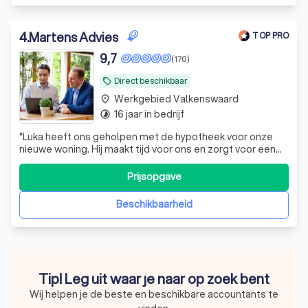
4
.
Martens Advies
TOP PRO
9,7
(170)
Direct beschikbaar
local_offer
Werkgebied Valkenswaard
place
16 jaar in bedrijf
timelapse
"
Luka heeft ons geholpen met de hypotheek voor onze
nieuwe woning. Hij maakt tijd voor ons en zorgt voor een
begrijpbare uitleg. Bespreekt goed alle opties door en
laat zien waarom hij bepaalde keuzes wel of niet zou
Prijsopgave
adviseren.
"
Beschikbaarheid
Tip! Leg uit waar je naar op zoek bent
Wij helpen je de beste en beschikbare accountants te