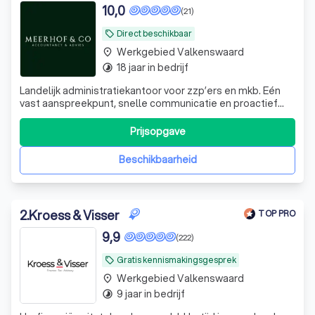
10,0
(21)
Direct beschikbaar
local_offer
Werkgebied Valkenswaard
place
18 jaar in bedrijf
timelapse
Landelijk administratiekantoor voor zzp’ers en mkb. Eén
vast aanspreekpunt, snelle communicatie en proactief
fiscaal en financieel advies.
Prijsopgave
Beschikbaarheid
2
.
Kroess & Visser
TOP PRO
9,9
(222)
Gratis kennismakingsgesprek
local_offer
Werkgebied Valkenswaard
place
9 jaar in bedrijf
timelapse