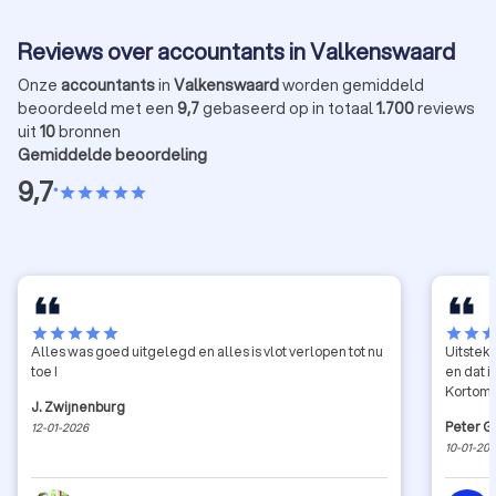
Reviews over accountants in Valkenswaard
Onze
accountants
in
Valkenswaard
worden gemiddeld
beoordeeld met een
9,7
gebaseerd op in totaal
1.700
reviews
uit
10
bronnen
Gemiddelde beoordeling
9,7
•
star
star
star
star
star
star
star
star
star
star
star
star
sta
Alles was goed uitgelegd en alles is vlot verlopen tot nu
Uitsteke
toe !
en dat 
Kortom,
J. Zwijnenburg
Peter 
12-01-2026
10-01-20