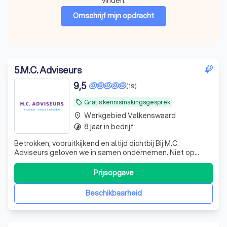
vinden.
Omschrijf mijn opdracht
5
.
M.C. Adviseurs
9,5
(19)
Gratis kennismakingsgesprek
local_offer
Werkgebied Valkenswaard
place
8 jaar in bedrijf
timelapse
Betrokken, vooruitkijkend en altijd dichtbij Bij M.C.
Adviseurs geloven we in samen ondernemen. Niet op
afstand, maar naast jou als ondernemer. Wij zijn geen
traditionele accountant die alleen terugkijkt, maar een
Prijsopgave
betrokken mkb-adviseur die meedenkt, vooruitkijkt en
bijstuurt waar nodig. Onze krach
Beschikbaarheid