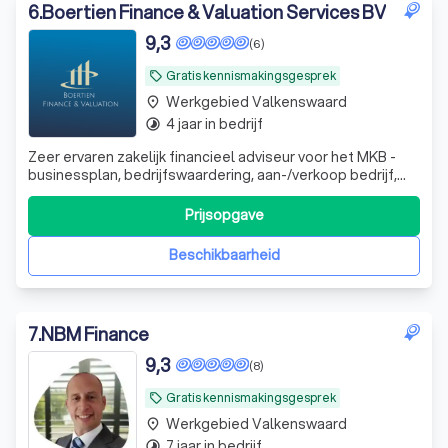
6
.
Boertien Finance & Valuation Services BV
9,3
(6)
Gratis kennismakingsgesprek
local_offer
Werkgebied Valkenswaard
place
4 jaar in bedrijf
timelapse
Zeer ervaren zakelijk financieel adviseur voor het MKB -
businessplan, bedrijfswaardering, aan-/verkoop bedrijf,
werknemersparticipaties, financieel zwaar weer en whoa
trajecten. DGA advisering
Prijsopgave
Beschikbaarheid
7
.
NBM Finance
9,3
(8)
Gratis kennismakingsgesprek
local_offer
Werkgebied Valkenswaard
place
7 jaar in bedrijf
timelapse