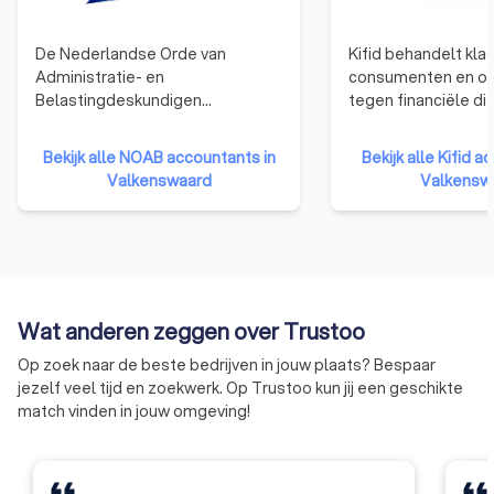
De Nederlandse Orde van
Kifid behandelt kla
Administratie- en
consumenten en o
Belastingdeskundigen
tegen financiële di
(NOAB)richt zich op mkb-
die zijn aangesloten
bedrijven en ondernemers,
klachteninstituut. F
Bekijk alle NOAB accountants in
Bekijk alle Kifid a
ondersteunt
adviseurs en
Valkenswaard
Valkensw
administratiekantoren en
verzekeringsagent
belastingadviseurs, en zorgt
aangesloten bij Kifi
ervoor dat zij voldoen aan hoge
dat de klant centraa
kwaliteitsstandaarden. Het grote
aansluiting bij Kifi
voordeel van een NOAB-
een onpartijdige b
boekhouder is dat deze
klachten, als altern
Wat anderen zeggen over Trustoo
gespecialiseerd is in
rechter.
administratieve en fiscale
Op zoek naar de beste bedrijven in jouw plaats? Bespaar
dienstverlening voor mkb-
jezelf veel tijd en zoekwerk. Op Trustoo kun jij een geschikte
ondernemers. Ze hebben vaak
match vinden in jouw omgeving!
praktische ervaring binnen de
branche, wat aansluit op de
behoeften van jouw
onderneming. NOAB-leden