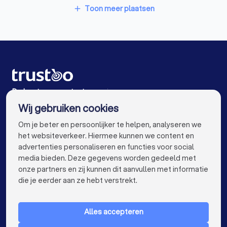
Accountants in Bladel
Accountants in Amsterdam
Toon meer plaatsen
add
Accountants in Rotterdam
Accountants in Den Haag
Accountants in Utrecht
Accountants in Tilburg
Accountants in Groningen
Accountants in Almere
Accountants in Breda
De beste accountants voor jou
Wij gebruiken cookies
Accountants in Nijmegen
Accountants in Enschede
info@trustoo.nl
Om je beter en persoonlijker te helpen, analyseren we
Accountants in Haarlem
Accountants in Arnhem
het websiteverkeer. Hiermee kunnen we content en
advertenties personaliseren en functies voor social
Accountants in Amersfoort
media bieden. Deze gegevens worden gedeeld met
onze partners en zij kunnen dit aanvullen met informatie
Accountants in Apeldoorn
keyboard_arrow_down
VOOR PARTICULIEREN
die je eerder aan ze hebt verstrekt.
Accountants in Den Bosch
keyboard_arrow_down
VOOR BEDRIJVEN
Accountants in Maastricht
Accountants in Leiden
Alles accepteren
keyboard_arrow_down
OVER TRUSTOO