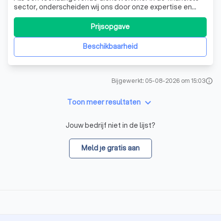
sector, onderscheiden wij ons door onze expertise en
toewijding aan onze klanten. Wij bieden een breed scala
aan diensten, waaronder accountancy, belastingadvies,
Prijsopgave
juridisch advies, personeels- en verzuimbegeleiding,
pensioenadvies, financiële en
Beschikbaarheid
Bijgewerkt: 05-08-2026 om 15:03
info
keyboard_arrow_down
Toon meer resultaten
Jouw bedrijf niet in de lijst?
Meld je gratis aan