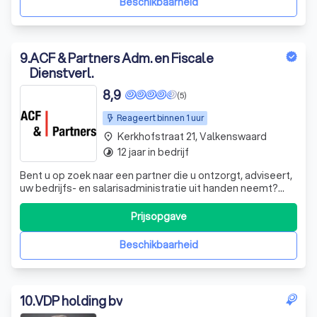
Beschikbaarheid
9
.
ACF & Partners Adm. en Fiscale
Dienstverl.
8,9
(5)
Reageert binnen 1 uur
Kerkhofstraat 21, Valkenswaard
place
12 jaar in bedrijf
timelapse
Bent u op zoek naar een partner die u ontzorgt, adviseert,
uw bedrijfs- en salarisadministratie uit handen neemt?
ACF & Partners gaan voor een persoonlijke aanpak en
hebben alle disciplines in huis
Prijsopgave
Beschikbaarheid
10
.
VDP holding bv