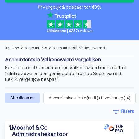
Vergelijk & bespaar tot 40%
shopping_cart
Uitstekend
|
4377
reviews
Trustoo
Accountants
Accountants in Valkenswaard
arrow_forward_ios
arrow_forward_ios
Accountants in Valkenswaard vergelijken
Bekijk de top 10 accountants in Valkenswaard met in totaal
1,556 reviews en een gemiddelde Trustoo Score van 8.9.
Bekijk, vergelijk & bespaar.
Alle diensten
Accountantscontrole (audit) of -verklaring
(
14
)
filter_list
Filters
1
.
Meerhof & Co
TOP
PRO
Administratiekantoor