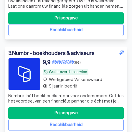
Uw financiën uitstekend geregeld. Uw tijd is waardevol.
Laat ons daarom uw financiële zorgen uit handen nemen.
De experts van KroessVisser beheren al uw financiële
processen van A tot Z, zodat u met een gerust hart kunt
Prijsopgave
ondernemen. KroessVisser | Finance - Tax - Advisory ☎️
Plan een GRATIS ADVIES
Beschikbaarheid
3
.
Numbr - boekhouders & adviseurs
9,9
(66)
Gratis overstapservice
local_offer
Werkgebied Valkenswaard
place
9 jaar in bedrijf
timelapse
Numbr is hét boekhoudkantoor voor ondernemers. Ontdek
het voordeel van een financiële partner die écht met je
meedenkt. En dat voor een vast bedrag per maand,
zonder verrassingen. Stap nu gratis over.
Prijsopgave
Beschikbaarheid