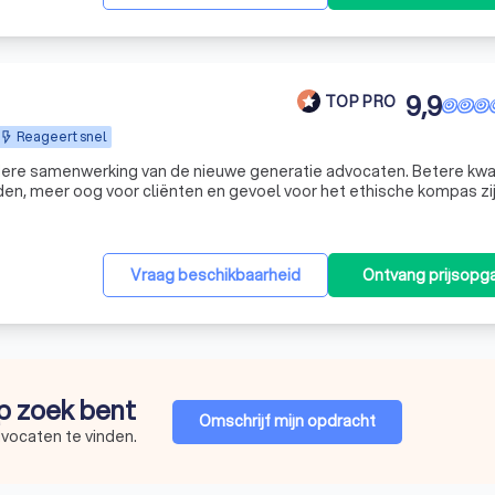
9,9
TOP PRO
Reageert snel
ere samenwerking van de nieuwe generatie advocaten. Betere kwali
eden, meer oog voor cliënten en gevoel voor het ethische kompas zi
erste adviesgesprek is gratis. Bij een vervolg van onze samenwerking maken w
Vraag beschikbaarheid
Ontvang prijsopg
op zoek bent
Omschrijf mijn opdracht
dvocaten te vinden.