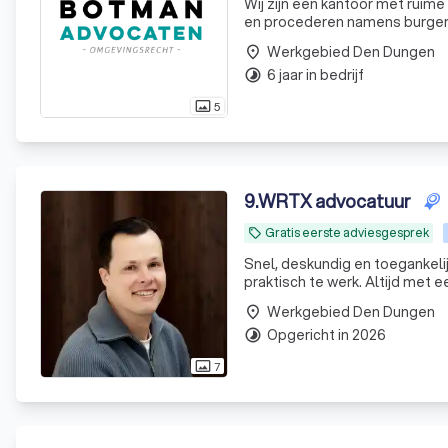
Wij zijn een kantoor met ruime
en procederen namens burgers
Werkgebied Den Dungen
place
6 jaar in bedrijf
timelapse
5
photo_size_select_actual
9
.
WRTX advocatuur
Gratis eerste adviesgesprek
local_offer
Snel, deskundig en toegankelij
praktisch te werk. Altijd met 
Werkgebied Den Dungen
place
Opgericht in 2026
timelapse
7
photo_size_select_actual