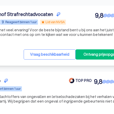
of Strafrechtadvocaten
9,8
Reageert binnen 1 uur
Lid van NVSA
star
et veel ervaring! Voor de beste bijstand bent u bij ons aan het juis
nd contact met ons op om te kijken wat we voor u kunnen betekenen!
Vraag beschikbaarheid
Ontvang prijsopg
e
9,8
TOP PRO
t binnen 1 uur
achtoffers van ongevallen en letselschadezaken bij het verhalen 
rtij. Wij begrijpen dat een ongeval of ingrijpende gebeurtenis niet 
volgen heeft, maar ook financiële onzekerheid kan veroorzaken. Da