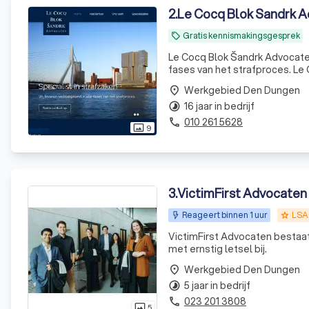
2
.
Le Cocq Blok Sandrk 
Gratis kennismakingsgesprek
local_offer
Le Cocq Blok Šandrk Advocaten 
fases van het strafproces. Le Cocq Blok Šandrk Advocaten adviseert pro actief hoe vervolging te
Werkgebied Den Dungen
place
16 jaar in bedrijf
timelapse
010 261 5628
phone
9
photo_size_select_actual
3
.
VictimFirst Advocaten
Reageert binnen 1 uur
LSA
grade
VictimFirst Advocaten bestaat
met ernstig letsel bij.
Werkgebied Den Dungen
place
5 jaar in bedrijf
timelapse
023 201 3808
phone
5
photo_size_select_actual