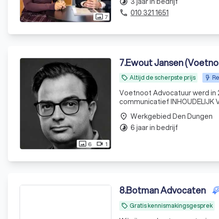
3 jaar in bedrijf
timelapse
010 321 1651
phone
7
photo_size_select_actual
7
.
Ewout Jansen (Voetno
Altijd de scherpste prijs
Re
local_offer
Voetnoot Advocatuur werd in 2
communicatief INHOUDELIJK Voetnoot Advocatuur heeft een sterke inhoudelijke focus met (tot nu toe)
Werkgebied Den Dungen
place
6 jaar in bedrijf
timelapse
6
1
photo_size_select_actual
videocam
8
.
Botman Advocaten
Gratis kennismakingsgesprek
local_offer