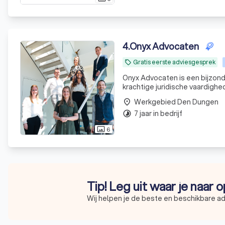
4
.
Onyx Advocaten
Gratis eerste adviesgesprek
local_offer
Onyx Advocaten is een bijzond
krachtige juridische vaardigh
kernwaarden. Het e
Werkgebied Den Dungen
place
7 jaar in bedrijf
timelapse
6
photo_size_select_actual
Tip! Leg uit waar je naar 
Wij helpen je de beste en beschikbare a