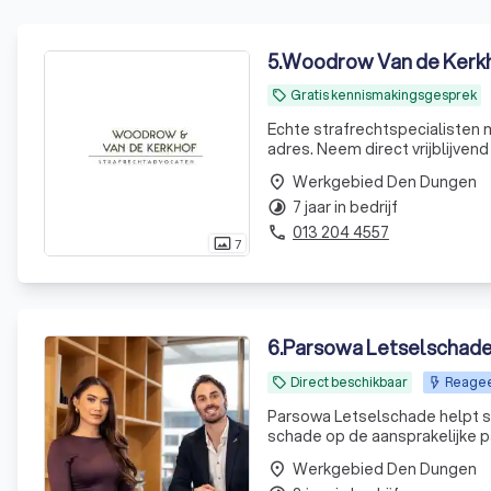
5
.
Woodrow Van de Kerkh
Gratis kennismakingsgesprek
local_offer
Echte strafrechtspecialisten m
adres. Neem direct vrijblijve
Werkgebied Den Dungen
place
7 jaar in bedrijf
timelapse
013 204 4557
phone
7
photo_size_select_actual
6
.
Parsowa Letselschad
Direct beschikbaar
Reageer
local_offer
Parsowa Letselschade helpt sl
schade op de aansprakelijke pa
lichamelijke en emotionele ge
Werkgebied Den Dungen
place