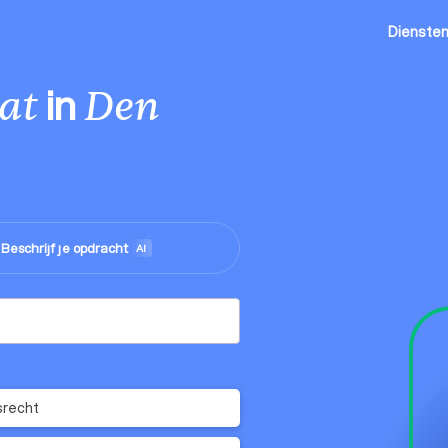
Dienste
in
at
Den
Beschrijf je opdracht
me
AI
srecht