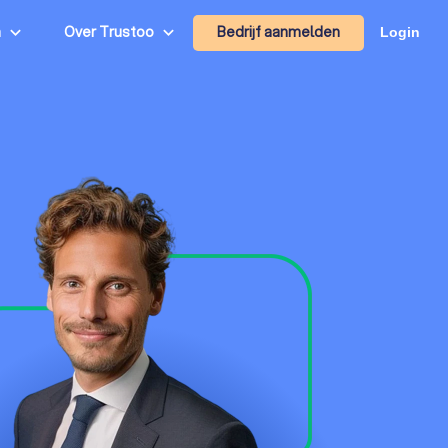
Bedrijf aanmelden
n
Over Trustoo
Login