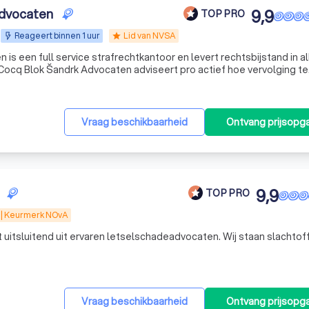
Advocaten
9,9
TOP PRO
Reageert binnen 1 uur
Lid van NVSA
star
is een full service strafrechtkantoor en levert rechtsbijstand in al
voorkomen en/of welke proceshouding in te nemen bij vervolging. Wij staan cliënten bij in p
Vraag beschikbaarheid
Ontvang prijsopg
9,9
TOP PRO
 | Keurmerk NOvA
 uitsluitend uit ervaren letselschadeadvocaten. Wij staan slachtof
Vraag beschikbaarheid
Ontvang prijsopg