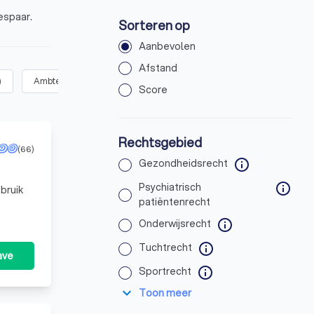
espaar.
Sorteren op
Aanbevolen
Afstand
)
Ambtenarenrecht
(
6
)
Cassatie
(
5
)
Arbeidsrecht
(
16
)
Score
Rechtsgebied
(66)
Gezondheidsrecht
info
Psychiatrisch
info
bruik
patiëntenrecht
Onderwijsrecht
info
Tuchtrecht
info
ave
Sportrecht
info
expand_more
Toon meer