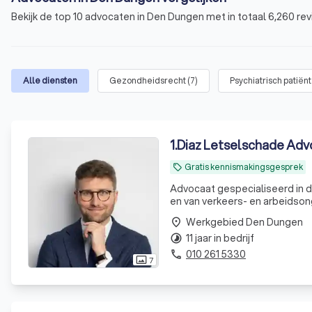
Bekijk de top 10 advocaten in Den Dungen met in totaal 6,260 rev
Alle diensten
Gezondheidsrecht
(
7
)
Psychiatrisch patiën
1
.
Diaz Letselschade Adv
Gratis kennismakingsgesprek
local_offer
Advocaat gespecialiseerd in de
en van verkeers- en arbeidson
Werkgebied Den Dungen
place
11 jaar in bedrijf
timelapse
010 261 5330
phone
7
photo_size_select_actual