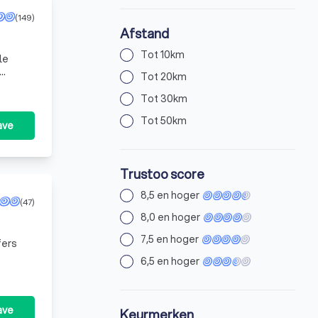
(149)
Afstand
Tot 10km
le
Tot 20km
rocedure
Tot 30km
Tot 50km
ave
Trustoo score
8,5 en hoger
(47)
8,0 en hoger
7,5 en hoger
fers
6,5 en hoger
ave
Keurmerken