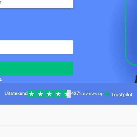
t
%
Uitstekend
4371
reviews op