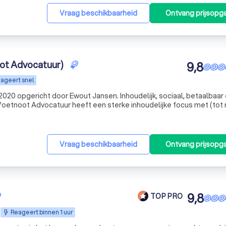
Vraag beschikbaarheid
Ontvang prijsopg
ot Advocatuur)
9,8
ageert snel
020 opgericht door Ewout Jansen. Inhoudelijk, sociaal, betaalbaar
uitstekende resultaten. SOCIAAL Voetnoot Advocatuur gaat voor rechtvaardigheid, redelijkhei
Vraag beschikbaarheid
Ontvang prijsopg
9,8
TOP PRO
Reageert binnen 1 uur