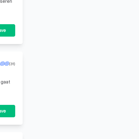
iseren
ave
(31)
 gaat
ave