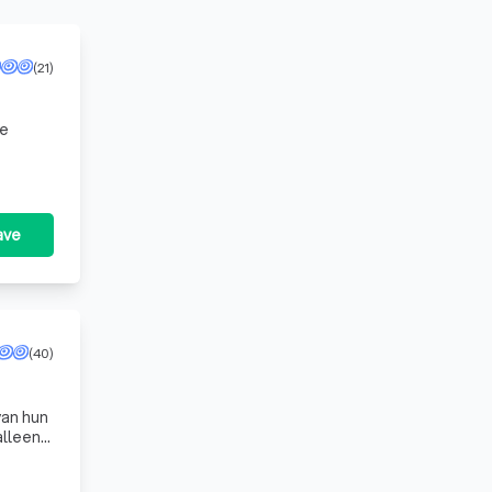
(21)
te
ave
(40)
van hun
alleen