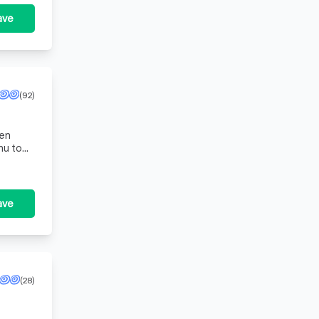
ave
(92)
 en
d, betro
ave
(28)