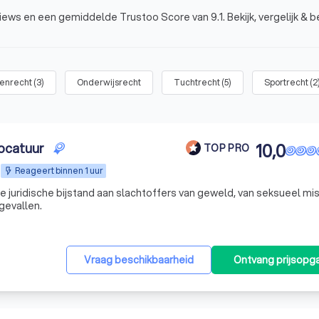
iews en een gemiddelde Trustoo Score van 9.1. Bekijk, vergelijk & b
tenrecht
(
3
)
Onderwijsrecht
Tuchtrecht
(
5
)
Sportrecht
(
2
ocatuur
10,0
TOP PRO
Reageert binnen 1 uur
 juridische bijstand aan slachtoffers van geweld, van seksueel mis
gevallen.
Vraag beschikbaarheid
Ontvang prijsopg