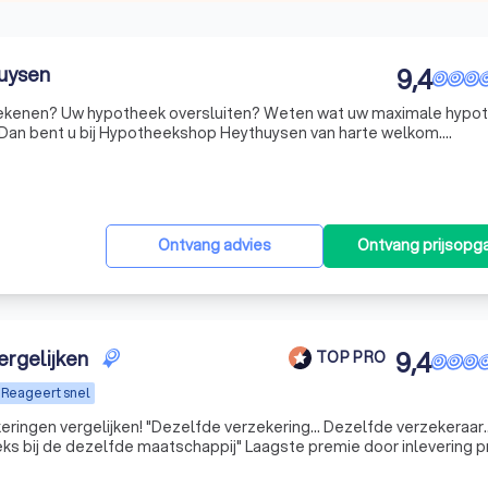
uysen
9,4
erekenen? Uw hypotheek oversluiten? Weten wat uw maximale hypo
 Dan bent u bij Hypotheekshop Heythuysen van harte welkom.
especialiseerd in het geven van financieel advies en hypotheekad
Ontvang advies
Ontvang prijsopg
ergelijken
9,4
TOP PRO
Reageert snel
ringen vergelijken! "Dezelfde verzekering... Dezelfde verzekeraar.
aatschappij" Laagste premie door inlevering provisie..
eitskortingen.. Alle inzittenden zijn gratis meeverzekerd...