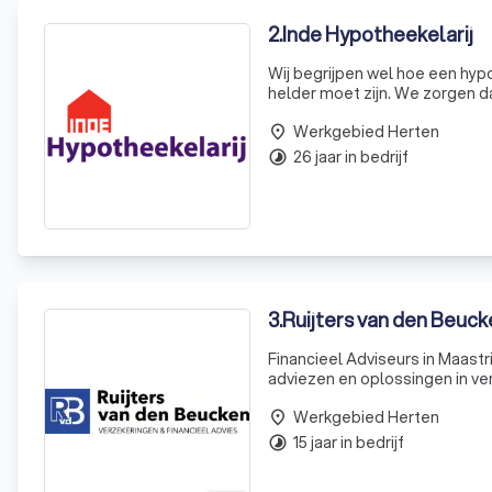
2
.
Inde Hypotheekelarij
Wij begrijpen wel hoe een hypot
helder moet zijn. We zorgen da
eerste gesprek aan en wij wijz
Werkgebied Herten
place
26 jaar in bedrijf
timelapse
3
.
Ruijters van den Beuck
Financieel Adviseurs in Maastr
adviezen en oplossingen in ve
ons advies altijd 100% onafha
Werkgebied Herten
place
15 jaar in bedrijf
timelapse