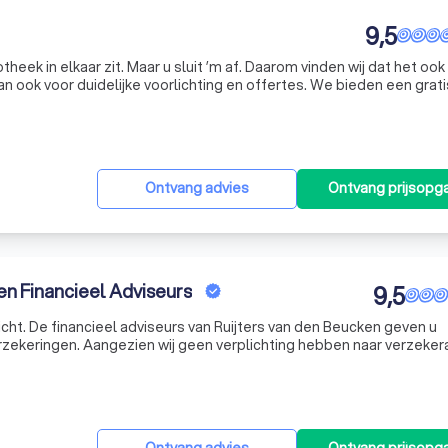
9,5
heek in elkaar zit. Maar u sluit ’m af. Daarom vinden wij dat het ook
n ook voor duidelijke voorlichting en offertes. We bieden een grati
en u op bijvoorbeeld de informatiewijzer, waarin u kunt lezen w
Ontvang advies
Ontvang prijsopg
en Financieel Adviseurs
9,5
icht. De financieel adviseurs van Ruijters van den Beucken geven u
rzekeringen. Aangezien wij geen verplichting hebben naar verzekera
nkelijk! U bent onze opdrachtgever en niet de verzekeringsmaatsch