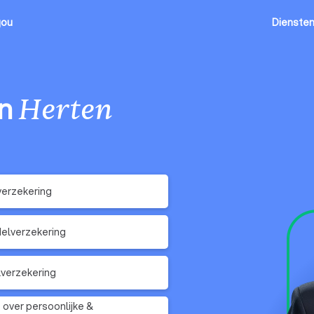
jou
Dienste
in
Herten
erzekering
elverzekering
verzekering
 over persoonlijke &