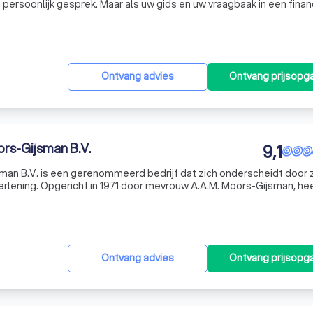
n persoonlijk gesprek. Maar als uw gids en uw vraagbaak in een finan
rdt, willen wij u ook via onze website informeren en bie
Ontvang advies
Ontvang prijsopg
rs-Gijsman B.V.
9,1
an B.V. is een gerenommeerd bedrijf dat zich onderscheidt door z
verlening. Opgericht in 1971 door mevrouw A.A.M. Moors-Gijsman, he
 en een solide reputatie opgebouwd in de loop van zijn 40-jarige be
Ontvang advies
Ontvang prijsopg