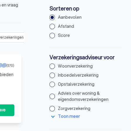
 en vraag
Sorteren op
Aanbevolen
Afstand
Score
verzekeringen
(
34
)
Zorgverzekering
(
25
)
Arbeidsongeschikthe
Verzekeringsadviseur voor
(570)
Woonverzekering
 bieden
Inboedelverzekering
Opstalverzekering
id;
Advies over woning &
eigendomsverzekeringen
Zorgverzekering
ave
expand_more
Toon meer