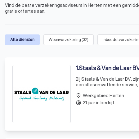
Vind de beste verzekeringsadviseurs in Herten met een gemiddel
gratis offertes aan.
Alle diensten
Woonverzekering
(
32
)
Inboedelverzekerin
1
.
Staals & Van de Laar B
Bij Staals & Van de Laar BV, z
een allesomvattende service, 
hypotheek en het regelen van a
Werkgebied Herten
place
21 jaar in bedrijf
timelapse