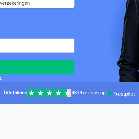
verzekeringen
%
Uitstekend
4379
reviews op