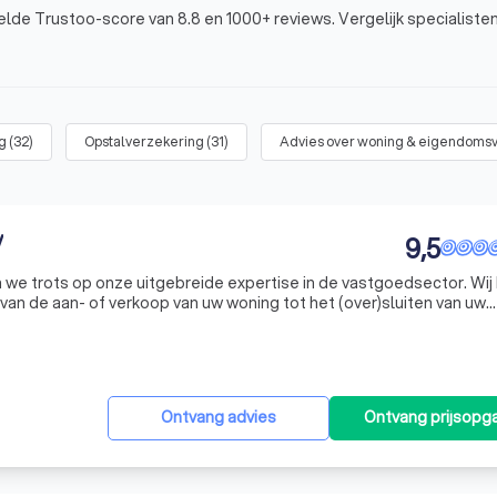
de Trustoo-score van 8.8 en 1000+ reviews. Vergelijk specialisten
g
(
32
)
Opstalverzekering
(
31
)
Advies over woning & eigendoms
V
9,5
ijn we trots op onze uitgebreide expertise in de vastgoedsector. Wij
van de aan- of verkoop van uw woning tot het (over)sluiten van uw
lle benodigde verzekeringen. Onze kracht ligt in onze veelzijdighe
Ontvang advies
Ontvang prijsopg