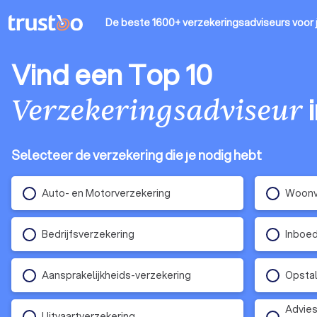
De beste 1600+ verzekeringsadviseurs
voor 
Vind een Top 10
Verzekeringsadviseur
Selecteer de verzekering die je nodig hebt
Auto- en Motorverzekering
Woonv
Bedrijfsverzekering
Inboed
Aansprakelijkheids-verzekering
Opstal
Advies
Uitvaartverzekering