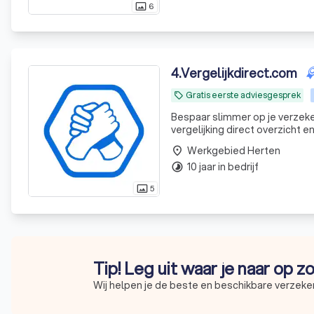
6
photo_size_select_actual
4
.
Vergelijkdirect.com
Gratis eerste adviesgesprek
local_offer
Bespaar slimmer op je verzeker
vergelijking direct overzicht e
Werkgebied Herten
place
10 jaar in bedrijf
timelapse
5
photo_size_select_actual
Tip! Leg uit waar je naar op z
Wij helpen je de beste en beschikbare verzeker