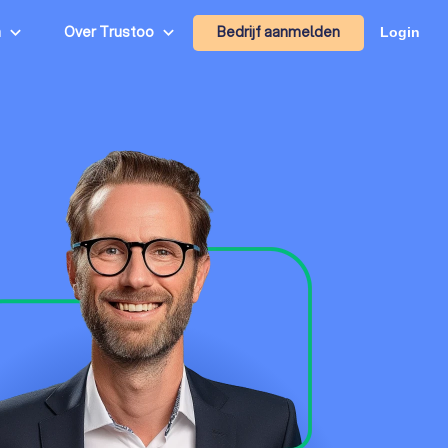
Bedrijf aanmelden
n
Over Trustoo
Login