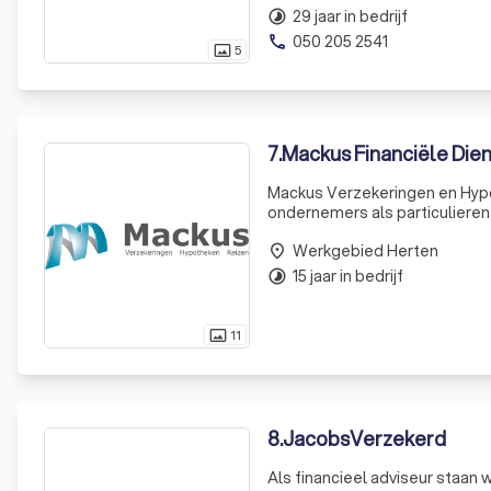
29 jaar in bedrijf
timelapse
050 205 2541
phone
5
photo_size_select_actual
7
.
Mackus Financiële Die
Mackus Verzekeringen en Hypot
ondernemers als particulieren
uitgebreide kennis van de finan
Werkgebied Herten
place
15 jaar in bedrijf
timelapse
11
photo_size_select_actual
8
.
JacobsVerzekerd
Als financieel adviseur staan w