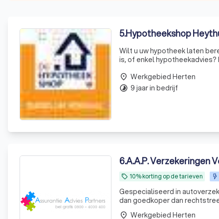
5
.
Hypotheekshop Heyth
Wilt u uw hypotheek laten b
is, of enkel hypotheekadvies?
Hypotheekshop Heythuysen is g
Werkgebied Herten
Wij hebben jarenla
place
9 jaar in bedrijf
timelapse
6
.
A.A.P. Verzekeringen V
10% korting op de tarieven
local_offer
Gespecialiseerd in autoverzeke
dan goedkoper dan rechtstreeks bij de dezelfde m
Laagste premie door collectivit
Werkgebied Herten
place