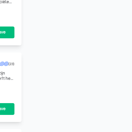
ciële
ave
(23)
ijn
eft het
st
ave