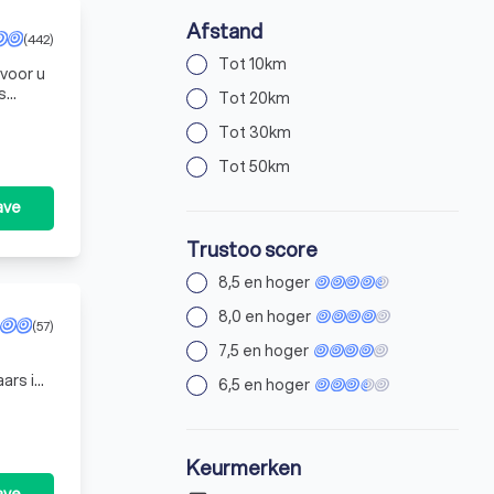
Afstand
(442)
Tot 10km
 voor u
s
Tot 20km
Tot 30km
Tot 50km
ave
Trustoo score
8,5 en hoger
8,0 en hoger
(57)
7,5 en hoger
ars is
6,5 en hoger
appijen
Keurmerken