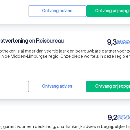
Ontvang advies
Ontvang prijsopg
nstverlening en Reisbureau
9,3
heken is al meer dan veertig jaar een betrouwbare partner voor 
 in de Midden-Limburgse regio. Onze diepe wortels in deze regio e
ciële dienstverlening stellen ons in staat om dicht bij onze klanten
Ontvang advies
Ontvang prijsopg
9,2
ij garant voor een deskundig, onafhankelijk advies in begrijpelijke ta