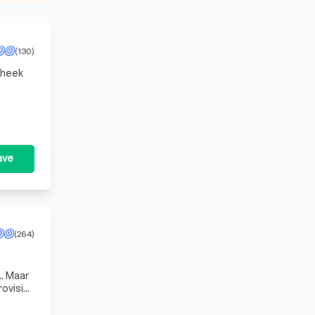
(130)
theek
vies.
ave
(264)
.. Maar