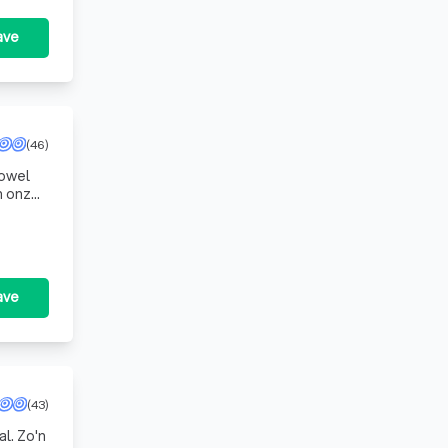
ave
(46)
zowel
n onze
 t
ave
(43)
al. Zo'n