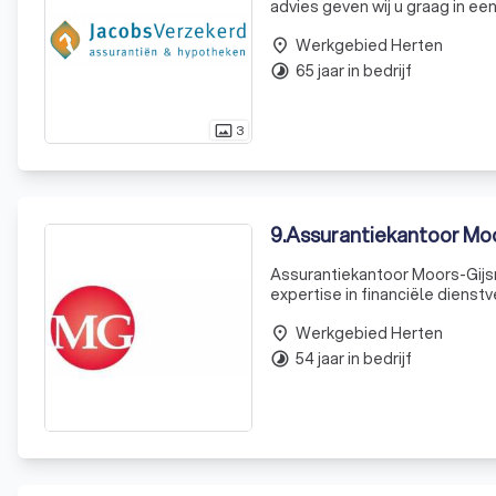
advies geven wij u graag in ee
wereld die steeds complexer wo
Werkgebied Herten
place
65 jaar in bedrijf
timelapse
3
photo_size_select_actual
9
.
Assurantiekantoor Moo
Assurantiekantoor Moors-Gijsm
expertise in financiële dienst
bedrijf een rijke geschiedenis
Werkgebied Herten
place
54 jaar in bedrijf
timelapse