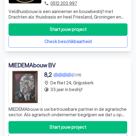
elektriciens of stukadoors. De aannemer vormt jouw vaste
0512 203 997
phone
aanspreekpunt en houdt je regelmatig op de hoogte van de
Veldhuisbouw is een aannemer en bouwbedrijf met
voortgang.
Drachten als thuisbasis en heel Friesland, Groningen en
Drenthe als werkgebied. Voor particulieren én bedrijven
verzorgen wij complete verbouwingen,
Start jouw project
badkamerrenovaties, stucwerk, buitenschilderwerk,
5. Oplevering
maatwerk interieur en alles daartussenin ruim 35 die
Check beschikbaarheid
Is het project afgerond, dan volgt een laatste controle.
Samen met de aannemer loop je het resultaat na en
bespreek je eventuele opleverpunten. Pas als alles naar wens
MIEDEMAbouw BV
is, wordt het project officieel opgeleverd.
8,2
(15)
De Riet 24, Grijpskerk
place
33 jaar in bedrijf
timelapse
MIEDEMAbouw is uw betrouwbare partner in de agrarische
sector. Als agrarisch ondernemer begrijpen we dat u op
zoek bent naar kwaliteit, betrouwbaarheid en efficiëntie.
Wij onderscheiden ons door onze expertise en toewijding
Start jouw project
aan elke opdracht die we aannemen. Onze diensten zijn