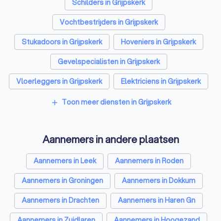
Schilders in Grijpskerk
Vochtbestrijders in Grijpskerk
Stukadoors in Grijpskerk
Hoveniers in Grijpskerk
Gevelspecialisten in Grijpskerk
Vloerleggers in Grijpskerk
Elektriciens in Grijpskerk
Isolatiebedrijven in Grijpskerk
Toon meer diensten in Grijpskerk
add
Ongediertebestrijders in Grijpskerk
Aannemers in andere plaatsen
Architecten in Grijpskerk
Zonwering specialisten in Grijpskerk
Aannemers in Leek
Aannemers in Roden
Badkamer installateurs in Grijpskerk
Aannemers in Groningen
Aannemers in Dokkum
Traprenovatie bedrijven in Grijpskerk
Aannemers in Drachten
Aannemers in Haren Gn
Schoorsteenvegers in Grijpskerk
Aannemers in Zuidlaren
Aannemers in Hoogezand