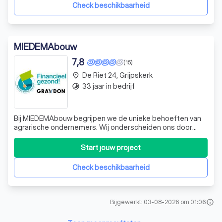
ontworpen om aan uw sp
Check beschikbaarheid
MIEDEMAbouw
7,8
(15)
De Riet 24, Grijpskerk
place
33 jaar in bedrijf
timelapse
Bij MIEDEMAbouw begrijpen we de unieke behoeften van
agrarische ondernemers. Wij onderscheiden ons door
onze diepgaande kennis en ervaring in de agrarische
sector. Ons team van experts staat klaar om u te
Start jouw project
ondersteunen bij al uw bouwprojecten, van innovatieve
stallen tot duurzame schuren. Wij geloven
Check beschikbaarheid
Bijgewerkt: 03-08-2026 om 01:06
info