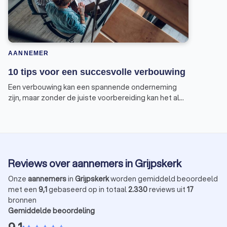
AANNEMER
10 tips voor een succesvolle verbouwing
Een verbouwing kan een spannende onderneming
zijn, maar zonder de juiste voorbereiding kan het al
snel in een nachtmerrie veranderen. Om te
voorkomen dat jouw verbouwing eindigt in een
horrorverhaal, geven wij je tien tips voor een
succesvolle verbouwing.
Reviews over aannemers in Grijpskerk
Onze
aannemers
in
Grijpskerk
worden gemiddeld beoordeeld
met een
9,1
gebaseerd op in totaal
2.330
reviews uit
17
bronnen
Gemiddelde beoordeling
•