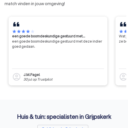
match vinden in jouw omgeving!
star
star
star
star
star
star
sta
een goede boomdeskundige gestuurd met…
Wat j
een goede boomdeskundige gestuurd met deze indier
ze be
goed gedaan.
J.M.Fagel
account_circle
account_circl
30 jul
op
Trustpilot
Huis & tuin: specialisten in Grijpskerk