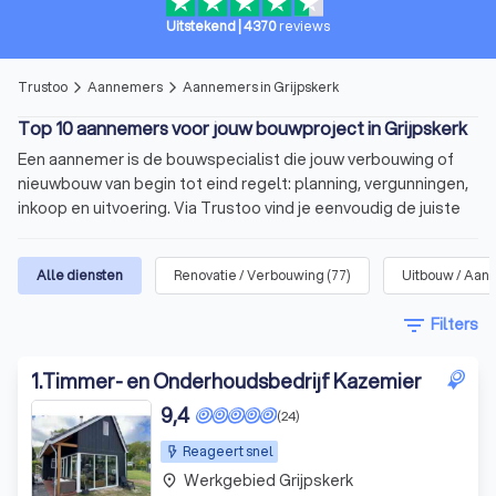
Uitstekend
|
4370
reviews
Trustoo
Aannemers
Aannemers in Grijpskerk
arrow_forward_ios
arrow_forward_ios
Top 10 aannemers voor jouw bouwproject in Grijpskerk
Een aannemer is de bouwspecialist die jouw verbouwing of
nieuwbouw van begin tot eind regelt: planning, vergunningen,
inkoop en uitvoering. Via Trustoo vind je eenvoudig de juiste
aannemer voor jouw project. Bekijk onze top 10 aannemers in
Grijpskerk, lees 1000+ recensies en vraag met één klik
Alle diensten
Renovatie / Verbouwing
(
77
)
Uitbouw / Aan
meerdere offertes aan.
filter_list
Filters
In het kort
Voor allerlei soorten
bouwprojecten
: verbouwing,
1
.
Timmer- en Onderhoudsbedrijf Kazemier
uitbreiding of nieuwbouw.
9,4
(24)
De aannemer overziet het
bouwproces
, plant de
Reageert snel
uitvoering
en heeft
contact met
onderaannemers
.
Werkgebied Grijpskerk
place