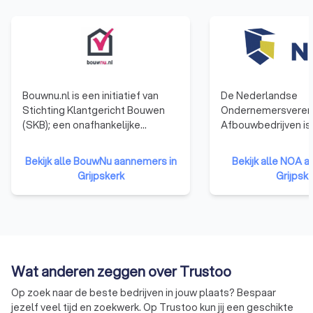
Bouwnu.nl is een initiatief van
De Nederlandse
Stichting Klantgericht Bouwen
Ondernemersvereni
(SKB); een onafhankelijke
Afbouwbedrijven is
stichting zonder winstoogmerk.
brancheorganisatie
Op basis van duizenden reviews
ondernemers van e
Bekijk alle BouwNu aannemers in
Bekijk alle NOA 
en informatie over bedrijven
stukadoors-, vloere
Grijpskerk
Grijpsk
helpt bouwnu.nl je bij het vinden
natuursteenbewerk
van een goede aannemer voor je
blokkenstel-, plafo
bouwproject. Daarnaast geeft
wandmontage of al
bouwnu.nl antwoord op
afbouwbedrijf. NOA
belangrijke vragen over bouwen
moderne werkgever
en verbouwen zodat je goed
brancheorganisatie
Wat anderen zeggen over Trustoo
voorbereid aan je project start.
Op zoek naar de beste bedrijven in jouw plaats? Bespaar
jezelf veel tijd en zoekwerk. Op Trustoo kun jij een geschikte