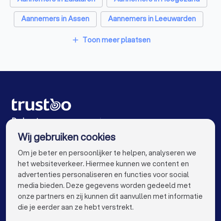
Hekwerkspecialisten in Grijpskerk
Aannemers in Assen
Aannemers in Leeuwarden
Interieurstylisten in Grijpskerk
Aannemers in Amsterdam
Toon meer plaatsen
add
Stoffeerders in Grijpskerk
Aannemers in Rotterdam
Aannemers in Den Haag
Meubelmakers in Grijpskerk
Aannemers in Utrecht
Aannemers in Eindhoven
Klusjesmannen in Grijpskerk
Aannemers in Tilburg
Aannemers in Almere
Aannemers in Breda
Aannemers in Nijmegen
De beste aannemers voor jou
Wij gebruiken cookies
Aannemers in Enschede
Aannemers in Haarlem
info@trustoo.nl
Om je beter en persoonlijker te helpen, analyseren we
Aannemers in Arnhem
Aannemers in Amersfoort
het websiteverkeer. Hiermee kunnen we content en
advertenties personaliseren en functies voor social
Aannemers in Apeldoorn
Aannemers in Den Bosch
media bieden. Deze gegevens worden gedeeld met
onze partners en zij kunnen dit aanvullen met informatie
Aannemers in Maastricht
Aannemers in Leiden
keyboard_arrow_down
VOOR PARTICULIEREN
die je eerder aan ze hebt verstrekt.
Aannemers in Dordrecht
keyboard_arrow_down
VOOR BEDRIJVEN