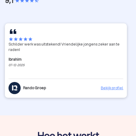
9,1
star
star
star
star
star_half
star
star
star
star
star
Schilder werk was uitstekend! Vriendelijke jongens zeker aan te
raden!
Ibrahim
07-12-2025
Rando Groep
Bekijk profiel
Hoe het werkt