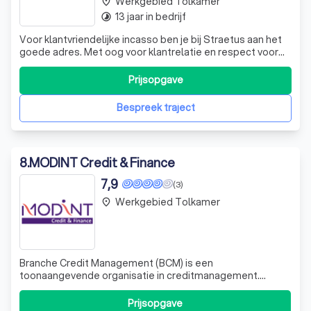
Werkgebied Tolkamer
place
13 jaar in bedrijf
timelapse
Voor klantvriendelijke incasso ben je bij Straetus aan het
goede adres. Met oog voor klantrelatie en respect voor
uw klant gaan wij voor u aan de slag! Persoonlijk,
transparant en ondernemend!
Prijsopgave
Bespreek traject
8
.
MODINT Credit & Finance
7,9
(3)
Werkgebied Tolkamer
place
Branche Credit Management (BCM) is een
toonaangevende organisatie in creditmanagement.
Vanuit onze hoofdkantoren in Arnhem en Duitsland,
onderscheiden we ons door onze expertise in financiële
Prijsopgave