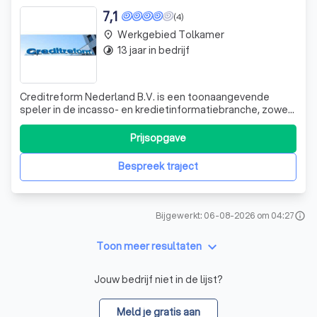
7,1
(4)
Werkgebied Tolkamer
place
13 jaar in bedrijf
timelapse
Creditreform Nederland B.V. is een toonaangevende
speler in de incasso- en kredietinformatiebranche, zowel
nationaal als internationaal. Onze diensten zijn gebaseerd
op het effectief behandelen van incassotrajecten. Wij
Prijsopgave
onderscheiden ons door onze expertise en ons
wereldwijde netwerk, waardoor we in
Bespreek traject
Bijgewerkt: 06-08-2026 om 04:27
info
keyboard_arrow_down
Toon meer resultaten
Jouw bedrijf niet in de lijst?
Meld je gratis aan