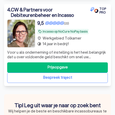
4
.
CW & Partners voor
TOP
PRO
Debiteurenbeheer en Incasso
9,5
(22)
Incasso op NoCure NoPay basis
local_offer
Werkgebied Tolkamer
place
14 jaar in bedrijf
timelapse
Voor u als onderneming of instelling is het heel belangrijk
dat u over voldoende geld beschikt om snel uw
crediteuren te betalen en investeringen te doen. CW &
Partners in Loosdrecht zorgt als incassobureau voor Meer
Prijsopgave
geld op de bank doordat uw klant voortaan netjes op tijd
uw factuur betaalt. Het in
Bespreek traject
Tip! Leg uit waar je naar op zoek bent
Wij helpen je de beste en beschikbare incassobureaus te