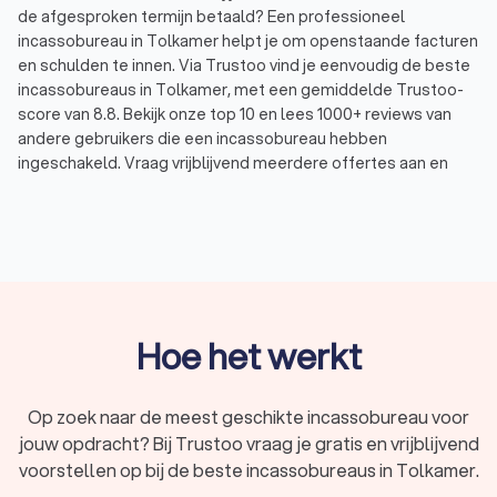
de afgesproken termijn betaald? Een professioneel
incassobureau in Tolkamer helpt je om openstaande facturen
en schulden te innen. Via Trustoo vind je eenvoudig de beste
incassobureaus in Tolkamer, met een gemiddelde Trustoo-
score van 8.8. Bekijk onze top 10 en lees 1000+ reviews van
andere gebruikers die een incassobureau hebben
ingeschakeld. Vraag vrijblijvend meerdere offertes aan en
vind het incassobureau dat jou helpt om je geld te krijgen.
Wat is een incassobureau?
Een incassobureau is een bedrijf dat namens jou schulden int
bij de partij die jou geld schuldig is: de debiteur. Als iemand
niet binnen de afgesproken termijn betaalt en niet op jouw
Hoe het werkt
eigen aanmaningen reageert, kun je een incassobureau
inschakelen. Het incassobedrijf gaat dan aan de slag om te
zorgen dat jij de betaling krijgt.
Op zoek naar de meest geschikte incassobureau voor
Wat kan een incassobureau doen?
jouw opdracht? Bij Trustoo vraag je gratis en vrijblijvend
Betalingsherinneringen en aanmaningen sturen.
voorstellen op bij de beste incassobureaus in Tolkamer.
Contact opnemen met de debiteur via telefoon, e-mail
of brieven.