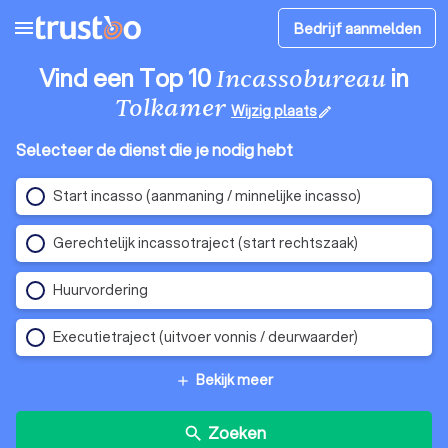
menu
Bedrijf aanmelden
Vind een Top 10
in
Incassobureau
Tolkamer
Wijzig plaats
edit
Selecteer de dienst die je nodig hebt
Start incasso (aanmaning / minnelijke incasso)
Gerechtelijk incassotraject (start rechtszaak)
Huurvordering
Executietraject (uitvoer vonnis / deurwaarder)
Bekijk meer
add
Zoeken
search