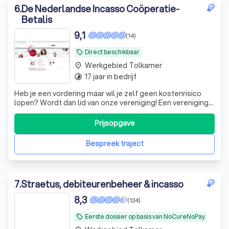
6
.
De Nederlandse Incasso Coöperatie-
Betalis
9,1
(14)
Direct beschikbaar
local_offer
Werkgebied Tolkamer
place
17 jaar in bedrijf
timelapse
Heb je een vordering maar wil je zelf geen kostenrisico
lopen? Wordt dan lid van onze vereniging! Een vereniging
ván en vóór ondernemers. Al 15 jaar helpen we onze leden
bij het incasseren.
Prijsopgave
Bespreek traject
7
.
Straetus, debiteurenbeheer & incasso
8,3
(124)
Eerste dossier op basis van NoCureNoPay
local_offer