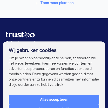
Incassobureaus in Bemmel
Toon meer plaatsen
add
Incassobureaus in Huissen
Incassobureaus in Lent
Incassobureaus in Doesburg
Incassobureaus in Velp (GE)
Incassobureaus in Amsterdam
De beste incassobureaus voor jou
Wij gebruiken cookies
Incassobureaus in Rotterdam
info@trustoo.nl
Om je beter en persoonlijker te helpen, analyseren we
Incassobureaus in Den Haag
het websiteverkeer. Hiermee kunnen we content en
advertenties personaliseren en functies voor social
Incassobureaus in Utrecht
media bieden. Deze gegevens worden gedeeld met
onze partners en zij kunnen dit aanvullen met informatie
Incassobureaus in Eindhoven
keyboard_arrow_down
VOOR PARTICULIEREN
die je eerder aan ze hebt verstrekt.
Incassobureaus in Tilburg
keyboard_arrow_down
VOOR BEDRIJVEN
Incassobureaus in Groningen
Alles accepteren
keyboard_arrow_down
OVER TRUSTOO