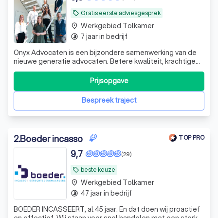
Gratis eerste adviesgesprek
local_offer
Werkgebied Tolkamer
place
7 jaar in bedrijf
timelapse
Onyx Advocaten is een bijzondere samenwerking van de
nieuwe generatie advocaten. Betere kwaliteit, krachtige
juridische vaardigheden, meer oog voor cliënten en gevoel
voor het ethische kompas zijn de kernwaarden! En niet
Prijsopgave
onbelangrijk: No Cure, No Pay! Of zoals wij het noemen: No
Win, No Fee. Het eer
Bespreek traject
2
.
Boeder incasso
TOP PRO
9,7
(29)
beste keuze
local_offer
Werkgebied Tolkamer
place
47 jaar in bedrijf
timelapse
BOEDER INCASSEERT, al 45 jaar. En dat doen wij proactief
en effectief. Wij staan voor snel handelen met een sterke