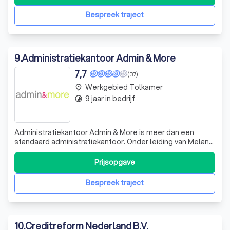
vraagstukken. We bieden een breed scala aan diensten,
waaronder hulp bij kredietverzekeringen, debiteurenbeh
Bespreek traject
9
.
Administratiekantoor Admin & More
7,7
(37)
Werkgebied Tolkamer
place
9 jaar in bedrijf
timelapse
Administratiekantoor Admin & More is meer dan een
standaard administratiekantoor. Onder leiding van Melany
Bogdanowicz, een gepassioneerde administrateur met
een familiegeschiedenis in het vak, onderscheidt Admin &
Prijsopgave
More zich door een unieke combinatie van diensten. Naast
boekhoudkundige expertise, b
Bespreek traject
10
.
Creditreform Nederland B.V.