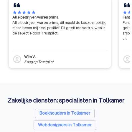
ben je verplicht minstens één betalingsherinnering te sturen
voordat je overgaat tot het incassoproces.
star
star
star
star
star
star
sta
Alle bedrijven waren prima
Fanta
Alle bedrijven waren prima, dit maakt de keuze moeilijk,
Fanta
maar is voor mij heel positief. Dit geeft me vertrouwen in
gelat
de selectie door Trustpilot.
afspr
uit!
Wim V.
account_circle
account_circl
6 aug
op
Trustpilot
Zakelijke diensten: specialisten in Tolkamer
Boekhouders in Tolkamer
Webdesigners in Tolkamer