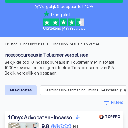
Vergelijk & bespaar tot 40%
shopping_cart
Uitstekend
|
4373
reviews
Trustoo
Incassobureaus
Incassobureaus in Tolkamer
arrow_forward_ios
arrow_forward_ios
Incassobureaus in Tolkamer vergelijken
Bekijk de top 10 incassobureaus in Tolkamer met in totaal
1000+ reviews en een gemiddelde Trustoo-score van 8.8.
Bekijk, vergelijk en bespaar.
Alle diensten
Start incasso (aanmaning / minnelijke incasso)
(
10
)
filter_list
Filters
1
.
Onyx Advocaten - Incasso
TOP PRO
9,8
(166)