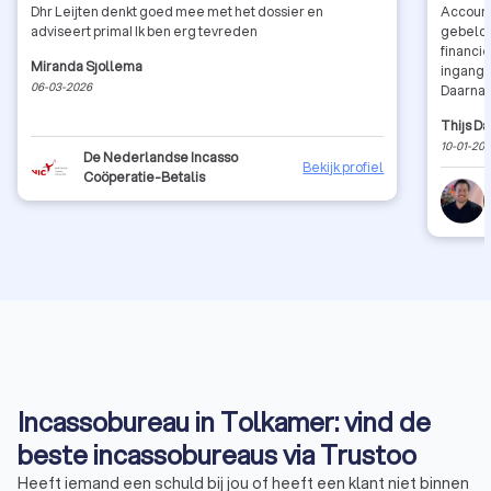
Dhr Leijten denkt goed mee met het dossier en
Account
adviseert prima! Ik ben erg tevreden
gebeld 
financi
Miranda Sjollema
ingang v
06-03-2026
Daarnaas
terwijl 
Thijs Da
ongevra
10-01-20
zeggen: 
De Nederlandse Incasso
Bekijk profiel
gezonde
Coöperatie-Betalis
persoon
en mogel
misselij
Incassobureau in Tolkamer: vind de
beste incassobureaus via Trustoo
Heeft iemand een schuld bij jou of heeft een klant niet binnen