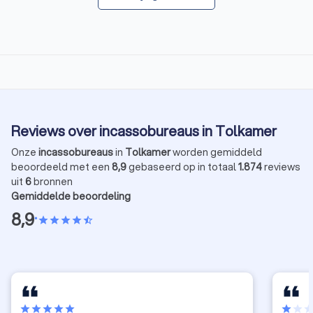
Reviews over incassobureaus in Tolkamer
Onze
incassobureaus
in
Tolkamer
worden gemiddeld
beoordeeld met een
8,9
gebaseerd op in totaal
1.874
reviews
uit
6
bronnen
Gemiddelde beoordeling
8,9
•
star
star
star
star
star_half
star
star
star
star
star
star
star
sta