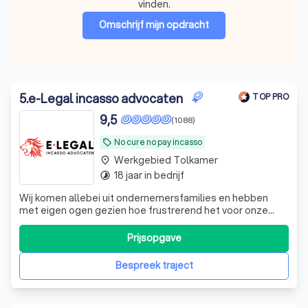
vinden.
Omschrijf mijn opdracht
5
.
e-Legal incasso advocaten
TOP PRO
9,5
(1088)
No cure no pay incasso
local_offer
Werkgebied Tolkamer
place
18 jaar in bedrijf
timelapse
Wij komen allebei uit ondernemersfamilies en hebben
met eigen ogen gezien hoe frustrerend het voor onze
vaders was om met wanbetalers te worden
geconfronteerd.
Prijsopgave
Bespreek traject