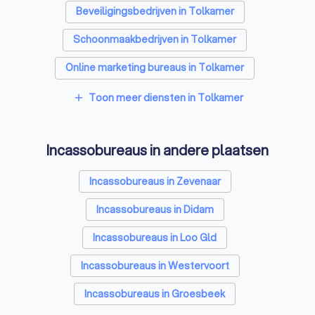
Beveiligingsbedrijven in Tolkamer
Schoonmaakbedrijven in Tolkamer
Online marketing bureaus in Tolkamer
Tekstschrijvers in Tolkamer
Toon meer diensten in Tolkamer
add
Vertaalbureaus in Tolkamer
Incassobureaus in andere plaatsen
SEO-specialisten in Tolkamer
Grafisch ontwerpers in Tolkamer
Incassobureaus in Zevenaar
Reclamebureaus in Tolkamer
Incassobureaus in Didam
Accountants in Tolkamer
Incassobureaus in Loo Gld
Incassobureaus in Westervoort
Incassobureaus in Groesbeek