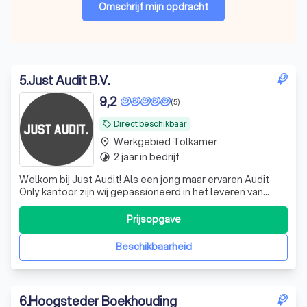
Omschrijf mijn opdracht
5
.
Just Audit B.V.
9,2
(5)
Direct beschikbaar
local_offer
Werkgebied Tolkamer
place
2 jaar in bedrijf
timelapse
Welkom bij Just Audit! Als een jong maar ervaren Audit
Only kantoor zijn wij gepassioneerd in het leveren van
ongeëvenaarde audit- en assurance-diensten aan onze
diverse klantenkring. Ons team van hoogopgeleide
Prijsopgave
professionals combineert diepgaande expertise met een
toegewijde klantgerichte aanpak om
Beschikbaarheid
6
.
Hoogsteder Boekhouding