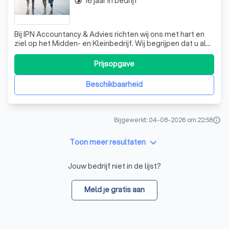
16 jaar in bedrijf
timelapse
Bij IPN Accountancy & Advies richten wij ons met hart en
ziel op het Midden- en Kleinbedrijf. Wij begrijpen dat u als
ondernemer behoefte heeft aan een deskundige en
betrouwbare accountant die persoonlijke aandacht hoog
Prijsopgave
in het vaandel draagt. Bij ons staat u centraal, zonder dat u
zich zorgen hoeft
Beschikbaarheid
Bijgewerkt: 04-08-2026 om 22:58
info
keyboard_arrow_down
Toon meer resultaten
Jouw bedrijf niet in de lijst?
Meld je gratis aan