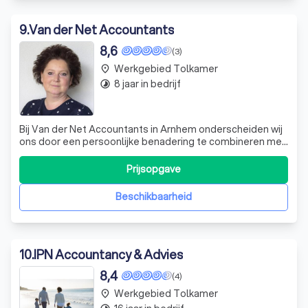
9
.
Van der Net Accountants
8,6
(3)
Werkgebied Tolkamer
place
8 jaar in bedrijf
timelapse
Bij Van der Net Accountants in Arnhem onderscheiden wij
ons door een persoonlijke benadering te combineren met
diepgaande expertise in accountancy en fiscale
dienstverlening. Wij richten ons niet alleen op de cijfers,
Prijsopgave
maar zijn oprecht geïnteresseerd in de verhalen achter de
ondernemers die wij onde
Beschikbaarheid
10
.
IPN Accountancy & Advies
8,4
(4)
Werkgebied Tolkamer
place