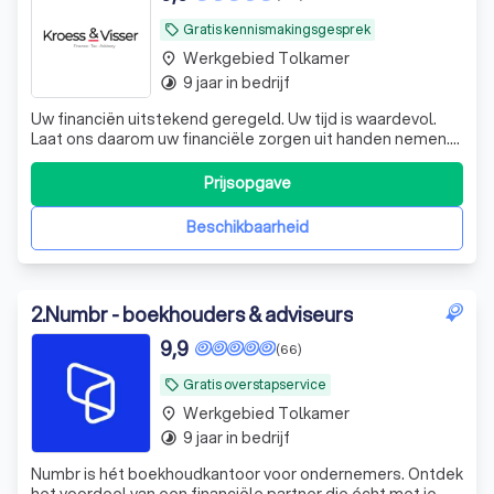
Gratis kennismakingsgesprek
local_offer
Werkgebied Tolkamer
place
9 jaar in bedrijf
timelapse
Uw financiën uitstekend geregeld. Uw tijd is waardevol.
Laat ons daarom uw financiële zorgen uit handen nemen.
De experts van KroessVisser beheren al uw financiële
processen van A tot Z, zodat u met een gerust hart kunt
Prijsopgave
ondernemen. KroessVisser | Finance - Tax - Advisory ☎️
Plan een GRATIS ADVIES
Beschikbaarheid
2
.
Numbr - boekhouders & adviseurs
9,9
(66)
Gratis overstapservice
local_offer
Werkgebied Tolkamer
place
9 jaar in bedrijf
timelapse
Numbr is hét boekhoudkantoor voor ondernemers. Ontdek
het voordeel van een financiële partner die écht met je