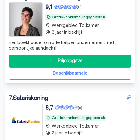
9,1
(8)
Gratis kennismakingsgesprek
local_offer
Werkgebied Tolkamer
place
3 jaar in bedrijf
timelapse
Een boekhouder om u te helpen ondernemen, met
persoonlijke aandacht!
Prijsopgave
Beschikbaarheid
7
.
Salariskoning
8,7
(5)
Gratis kennismakingsgesprek
local_offer
Werkgebied Tolkamer
place
2 jaar in bedrijf
timelapse