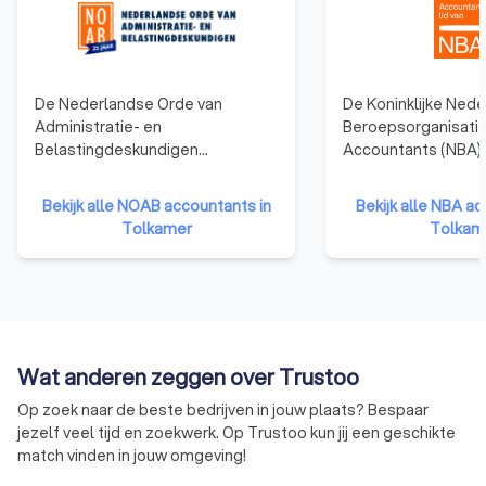
De Nederlandse Orde van
De Koninklijke Ned
Administratie- en
Beroepsorganisatie
Belastingdeskundigen
Accountants (NBA)
(NOAB)richt zich op mkb-
vertegenwoordigt 
bedrijven en ondernemers,
in Nederland en bie
Bekijk alle NOAB accountants in
Bekijk alle NBA ac
ondersteunt
ondersteuning op h
Tolkamer
Tolkam
administratiekantoren en
opleiding en ontwik
belastingadviseurs, en zorgt
accountant heeft 
ervoor dat zij voldoen aan hoge
opleiding genoten 
kwaliteitsstandaarden. Het grote
boekhouder, en is w
voordeel van een NOAB-
bevoegd om jaarre
boekhouder is dat deze
controleren. Ook k
Wat anderen zeggen over Trustoo
gespecialiseerd is in
accountants vaker 
administratieve en fiscale
en leidinggevende 
Op zoek naar de beste bedrijven in jouw plaats? Bespaar
dienstverlening voor mkb-
vervullen. Accountan
jezelf veel tijd en zoekwerk. Op Trustoo kun jij een geschikte
ondernemers. Ze hebben vaak
aangesloten bij de 
match vinden in jouw omgeving!
praktische ervaring binnen de
opgeleid volgens st