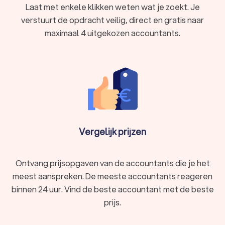
Laat met enkele klikken weten wat je zoekt. Je
zich bezig met de interne boekhouding en controle.
verstuurt de opdracht veilig, direct en gratis naar
Forensisch accountant
: Gespecialiseerd in het
onderzoeken van fraude en financiële misdrijven.
maximaal 4 uitgekozen accountants.
Belastingadviseur
: Gespecialiseerd in het optimaliseren
van belastingaangiften en belastingplanning.
Het is dus belangrijk om goed te kijken of de accountant in
Tolkamer goed aansluit bij jouw behoeften en de financiële
taken waar jij hulp bij zoekt.
De kwaliteiten van een goede accountant in
Vergelijk prijzen
Tolkamer
Een goede accountant uit Tolkamer beschikt over een aantal
belangrijke vaardigheden en eigenschappen:
Nauwkeurigheid
: Zorgvuldig werken om fouten te
Ontvang prijsopgaven van de accountants die je het
voorkomen.
meest aanspreken. De meeste accountants reageren
Analytisch vermogen
: In staat om financiële gegevens
binnen 24 uur. Vind de beste accountant met de beste
te analyseren en te interpreteren.
Integriteit
: Eerlijk en ethisch werken, vertrouwelijke
prijs.
informatie respecteren.
Communicatievaardigheden
: Duidelijk kunnen uitleggen