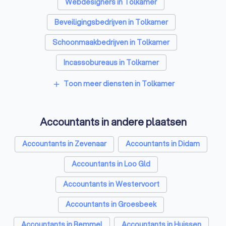
Webdesigners in Tolkamer
Beveiligingsbedrijven in Tolkamer
Schoonmaakbedrijven in Tolkamer
Incassobureaus in Tolkamer
Online marketing bureaus in Tolkamer
Toon meer diensten in Tolkamer
add
Tekstschrijvers in Tolkamer
Accountants in andere plaatsen
Vertaalbureaus in Tolkamer
SEO-specialisten in Tolkamer
Accountants in Zevenaar
Accountants in Didam
Grafisch ontwerpers in Tolkamer
Accountants in Loo Gld
Reclamebureaus in Tolkamer
Accountants in Westervoort
Accountants in Groesbeek
Accountants in Bemmel
Accountants in Huissen