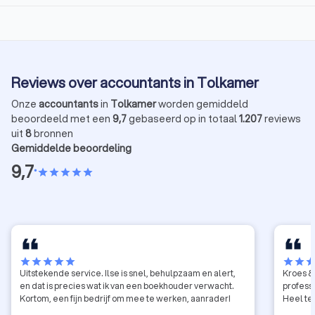
Reviews over accountants in Tolkamer
Onze
accountants
in
Tolkamer
worden gemiddeld
beoordeeld met een
9,7
gebaseerd op in totaal
1.207
reviews
uit
8
bronnen
Gemiddelde beoordeling
9,7
•
star
star
star
star
star
star
star
star
star
star
star
star
sta
Uitstekende service. Ilse is snel, behulpzaam en alert,
Kroes & 
en dat is precies wat ik van een boekhouder verwacht.
profess
Kortom, een fijn bedrijf om mee te werken, aanrader!
Heel te