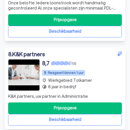
Onze belofte: Iedere loonstrook wordt handmatig
gecontroleerd Al onze specialisten zijn minimaal PDL-
gediplomeerd Je hebt één vast aanspreekpunt Binnen 24
uur reactie op al je vragen
Prijsopgave
Beschikbaarheid
8
.
K&K partners
8,7
(5)
Reageert binnen 1 uur
Werkgebied Tolkamer
place
6 jaar in bedrijf
timelapse
K&K partners, uw partner in Administratie
Prijsopgave
Beschikbaarheid