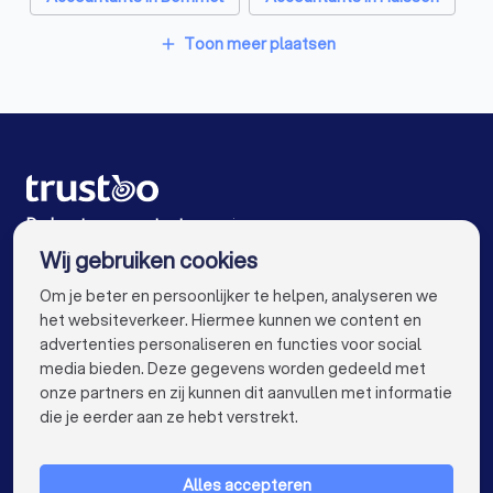
Accountants in Lent
Accountants in Doesburg
Toon meer plaatsen
add
Accountants in Velp (GE)
Accountants in Amsterdam
Accountants in Rotterdam
Accountants in Den Haag
Accountants in Utrecht
De beste accountants voor jou
Wij gebruiken cookies
Accountants in Eindhoven
Accountants in Tilburg
info@trustoo.nl
Om je beter en persoonlijker te helpen, analyseren we
Accountants in Groningen
Accountants in Almere
het websiteverkeer. Hiermee kunnen we content en
advertenties personaliseren en functies voor social
Accountants in Breda
Accountants in Nijmegen
media bieden. Deze gegevens worden gedeeld met
onze partners en zij kunnen dit aanvullen met informatie
Accountants in Enschede
Accountants in Haarlem
keyboard_arrow_down
VOOR PARTICULIEREN
die je eerder aan ze hebt verstrekt.
Accountants in Arnhem
keyboard_arrow_down
VOOR BEDRIJVEN
Accountants in Amersfoort
Alles accepteren
keyboard_arrow_down
OVER TRUSTOO