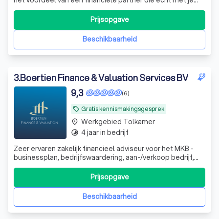
meedenkt. En dat voor een vast bedrag per maand,
zonder verrassingen. Stap nu gratis over.
Prijsopgave
Beschikbaarheid
3
.
Boertien Finance & Valuation Services BV
9,3
(6)
Gratis kennismakingsgesprek
local_offer
Werkgebied Tolkamer
place
4 jaar in bedrijf
timelapse
Zeer ervaren zakelijk financieel adviseur voor het MKB -
businessplan, bedrijfswaardering, aan-/verkoop bedrijf,
werknemersparticipaties, financieel zwaar weer en whoa
trajecten. DGA advisering
Prijsopgave
Beschikbaarheid