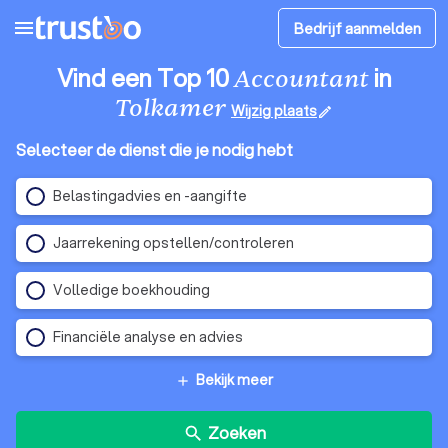
menu
Bedrijf aanmelden
Vind een Top 10
in
Accountant
Tolkamer
Wijzig plaats
edit
Selecteer de dienst die je nodig hebt
Belastingadvies en -aangifte
Jaarrekening opstellen/controleren
Volledige boekhouding
Financiële analyse en advies
Bekijk meer
add
Zoeken
search