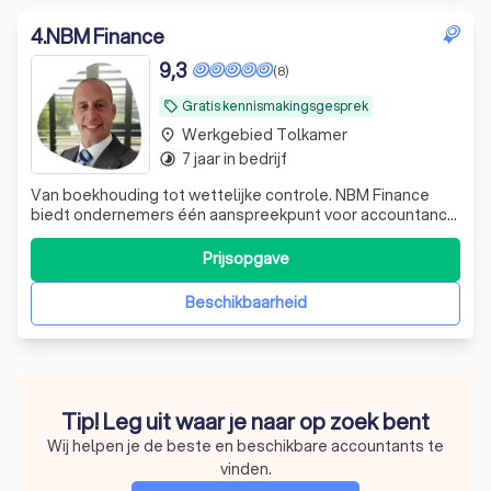
4
.
NBM Finance
9,3
(8)
Gratis kennismakingsgesprek
local_offer
Werkgebied Tolkamer
place
7 jaar in bedrijf
timelapse
Van boekhouding tot wettelijke controle. NBM Finance
biedt ondernemers één aanspreekpunt voor accountancy,
belastingadvies, audits en financieel advies.
Prijsopgave
Beschikbaarheid
Tip! Leg uit waar je naar op zoek bent
Wij helpen je de beste en beschikbare accountants te
vinden.