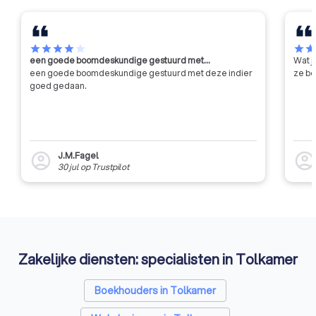
branche, wat aansluit op de
professionele nor
behoeften van jouw
moeten zich houden
onderneming. NOAB-leden
en gedragsrichtlijne
hebben klantgerichtheid hoog in
vastgesteld door 
star
star
star
star
star
star
sta
een goede boomdeskundige gestuurd met…
Wat j
het vaandel hebben staan.
organisatie. Hierdoor
een goede boomdeskundige gestuurd met deze indier
ze be
maken met een bet
goed gedaan.
professionele diens
kennis heeft van u
zaken op financieel
daarbuiten.
J.M.Fagel
account_circle
account_circl
30 jul
op
Trustpilot
Zakelijke diensten: specialisten in Tolkamer
Boekhouders in Tolkamer