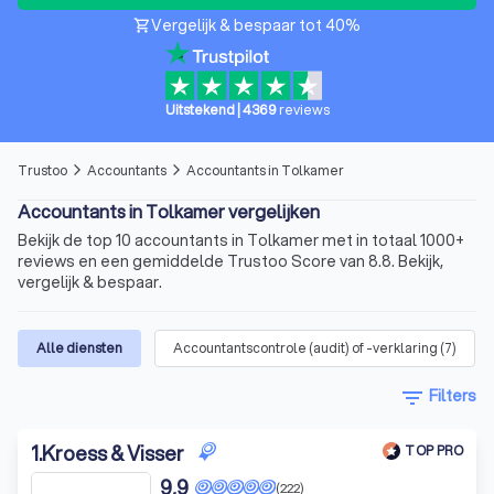
Vergelijk & bespaar tot 40%
shopping_cart
Uitstekend
|
4369
reviews
Trustoo
Accountants
Accountants in Tolkamer
arrow_forward_ios
arrow_forward_ios
Accountants in Tolkamer vergelijken
Bekijk de top 10 accountants in Tolkamer met in totaal 1000+
reviews en een gemiddelde Trustoo Score van 8.8. Bekijk,
vergelijk & bespaar.
Alle diensten
Accountantscontrole (audit) of -verklaring
(
7
)
filter_list
Filters
1
.
Kroess & Visser
TOP PRO
9,9
(222)