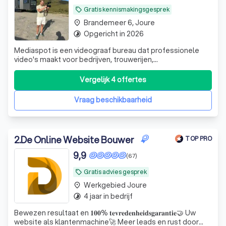
Gratis kennismakingsgesprek
local_offer
Brandemeer 6, Joure
place
Opgericht in 2026
timelapse
Mediaspot is een videograaf bureau dat professionele
video's maakt voor bedrijven, trouwerijen,
marketingevents en feesten. Samen bespreken we jouw
wensen en vertalen we jouw ideeën naar een unieke video
Vergelijk 4 offertes
die perfect aansluit bij jouw doel. Met creativiteit, oog
voor detail en passie brengen we jouw
Vraag beschikbaarheid
2
.
De Online Website Bouwer
TOP PRO
9,9
(67)
Gratis advies gesprek
local_offer
Werkgebied Joure
place
4 jaar in bedrijf
timelapse
Bewezen resultaat en 𝟏𝟎𝟎% 𝐭𝐞𝐯𝐫𝐞𝐝𝐞𝐧𝐡𝐞𝐢𝐝𝐬𝐠𝐚𝐫𝐚𝐧𝐭𝐢𝐞🤝 Uw
website als klantenmachine🚀 Meer leads en rust door