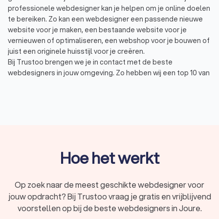
professionele webdesigner kan je helpen om je online doelen
te bereiken. Zo kan een webdesigner een passende nieuwe
website voor je maken, een bestaande website voor je
vernieuwen of optimaliseren, een webshop voor je bouwen of
juist een originele huisstijl voor je creëren.
Bij Trustoo brengen we je in contact met de beste
webdesigners in jouw omgeving. Zo hebben wij een top 10 van
lokale webdesigners in Joure voor jou samengesteld met een
gemiddelde Trustoo Score van 8.8 gebaseerd op 1000+
reviews. Vraag vier offertes aan van webdesigners in Joure en
vergelijk vandaag nog welke het beste bij jouw bedrijf past.
Wat doet een webdesigner?
Hoe het werkt
Een webdesigner is een expert in het ontwerpen en bouwen
van webdesigns. Door de combinatie van technische
vaardigheden en de creativiteit van webdesigners, zijn zij in
Op zoek naar de meest geschikte webdesigner voor
staat om aantrekkelijke, functionele en gebruiksvriendelijke
jouw opdracht? Bij Trustoo vraag je gratis en vrijblijvend
websites te creëren. Zo kunnen webdesigners:
voorstellen op bij de beste webdesigners in Joure.
een
logo ontwerpen
;
een persoonlijke huisstijl maken;