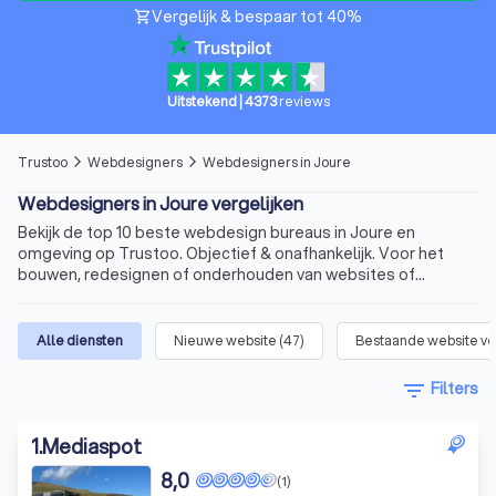
Vergelijk & bespaar tot 40%
shopping_cart
Uitstekend
|
4373
reviews
Trustoo
Webdesigners
Webdesigners in Joure
arrow_forward_ios
arrow_forward_ios
Webdesigners in Joure vergelijken
Bekijk de top 10 beste webdesign bureaus in Joure en
omgeving op Trustoo. Objectief & onafhankelijk. Voor het
bouwen, redesignen of onderhouden van websites of
webshops.
Alle diensten
Nieuwe website
(
47
)
Bestaande website v
filter_list
Filters
1
.
Mediaspot
8,0
(1)