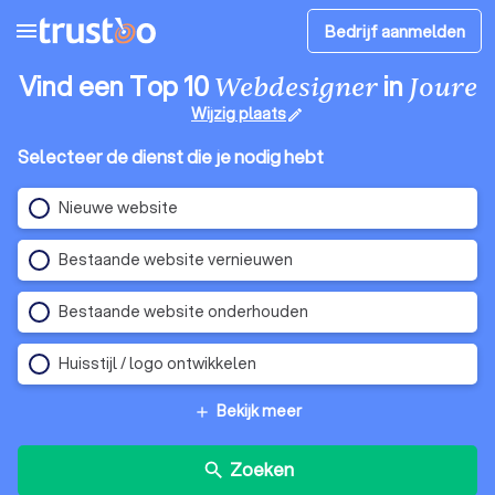
menu
Bedrijf aanmelden
Vind een Top 10
in
Webdesigner
Joure
Wijzig plaats
edit
Selecteer de dienst die je nodig hebt
Nieuwe website
Bestaande website vernieuwen
Bestaande website onderhouden
Huisstijl / logo ontwikkelen
Bekijk meer
add
Zoeken
search