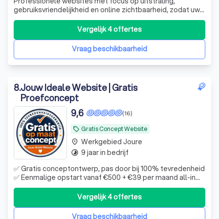
Professionele websites met focus op uitstraling,
gebruiksvriendelijkheid en online zichtbaarheid, zodat uw
bedrijf online net zo professioneel overkomt als in het
echt.
Vergelijk 4 offertes
Vraag beschikbaarheid
8
.
Jouw Ideale Website | Gratis
Proefconcept
9,6
(16)
Gratis Concept Website
local_offer
Werkgebied Joure
place
9 jaar in bedrijf
timelapse
✅ Gratis conceptontwerp, pas door bij 100% tevredenheid
✅ Eenmalige opstart vanaf €500 + €39 per maand all-in
(excl. BTW) ✅ Alles inbegrepen: hosting, onderhoud,
updates, aanpassingen ❌ Wordpress
Vergelijk 4 offertes
Vraag beschikbaarheid