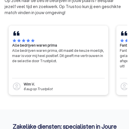
Op zoek naar de beste bedrijven in jouw plaats? Bespaar
eigen gang kunnen gaan, maar
jezelf veel tijd en zoekwerk. Op Trustoo kun jij een geschikte
moeten voldoen aan strenge
match vinden in jouw omgeving!
eisen qua integriteit en
professionaliteit.
star
star
star
star
star
star
sta
Alle bedrijven waren prima
Fanta
Alle bedrijven waren prima, dit maakt de keuze moeilijk,
Fanta
maar is voor mij heel positief. Dit geeft me vertrouwen in
gelat
de selectie door Trustpilot.
afspr
uit!
Wim V.
account_circle
account_circl
6 aug
op
Trustpilot
Zakelijke diensten: specialisten in Joure