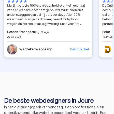
star
star
star
star
star
star
star
sta
Martijn beloofd 100% tevredenheid over het resultaat
De Onli
van een website door hem gebouwd. Wij kunnen niet
complee
anders zeggen dan dat hij dat voor dezelfde 100%
dat er d
waarmaakt. Martijn denkt mee, neemt de tijd voor
betaling
vragen en het resultaat is geweldig! Dank voor het
partner
bouwen van onze website van luxe-chalet-Oostenrijk!
Doreen Kranendonk
Petar
op Google
Wij kunnen Martijn en Webzeker zeer aanraden.
23-01-2026
13-01-20
Webzeker Webdesign
Bekijk profiel
De beste webdesigners in Joure
In het digitale tijdperk van vandaag is een professionele en
gebruiksvriendelijke website essentieel voor elk bedrijf. Een