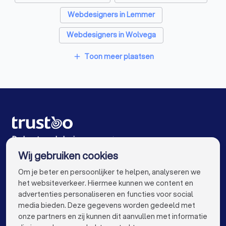
Webdesigners in Lemmer
Webdesigners in Wolvega
Webdesigners in Bolsward
Toon meer plaatsen
add
Webdesigners in Drachten
Webdesigners in Leeuwarden
Webdesigners in Emmeloord
Webdesigners in Amsterdam
De beste webdesigners voor jou
Wij gebruiken cookies
Webdesigners in Rotterdam
info@trustoo.nl
Om je beter en persoonlijker te helpen, analyseren we
Webdesigners in Den Haag
het websiteverkeer. Hiermee kunnen we content en
advertenties personaliseren en functies voor social
Webdesigners in Utrecht
media bieden. Deze gegevens worden gedeeld met
onze partners en zij kunnen dit aanvullen met informatie
Webdesigners in Eindhoven
keyboard_arrow_down
VOOR PARTICULIEREN