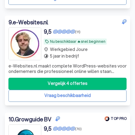
9
.
e-Websites.nl
9,5
(11)
Nu beschikbaar 🔥snel beginnen
local_offer
Werkgebied Joure
place
5 jaar in bedrijf
timelapse
e-Websites.nl maakt complete WordPress-websites voor
ondernemers die professioneel online willen staan
zonder technisch gedoe. Veel ondernemers weten dat ze
een goede website nodig hebben, maar lopen vast op
Vergelijk 4 offertes
keuzes zoals hosting, domeinnaam, e-mail, WordPress,
onderhoud, beveiliging en teksten. Wij
Vraag beschikbaarheid
10
.
Growguide BV
TOP PRO
9,5
(70)