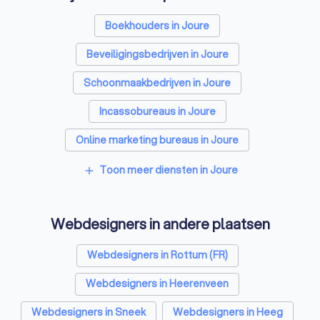
Boekhouders in Joure
Beveiligingsbedrijven in Joure
Schoonmaakbedrijven in Joure
Incassobureaus in Joure
Online marketing bureaus in Joure
Tekstschrijvers in Joure
Vertaalbureaus in Joure
Toon meer diensten in Joure
add
SEO-specialisten in Joure
Webdesigners in andere plaatsen
Grafisch ontwerpers in Joure
Reclamebureaus in Joure
Accountants in Joure
Webdesigners in Rottum (FR)
Webdesigners in Heerenveen
Webdesigners in Sneek
Webdesigners in Heeg