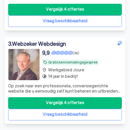
een website die écht werkt. 𝐆𝐫𝐚𝐭𝐢𝐬 𝐚𝐝𝐯𝐢𝐞𝐬𝐠𝐞𝐬𝐩𝐫𝐞𝐤!
Vergelijk 4 offertes
Vraag beschikbaarheid
3
.
Webzeker Webdesign
9,9
(36)
Gratis kennismakingsgesprek
local_offer
Werkgebied Joure
place
14 jaar in bedrijf
timelapse
Op zoek naar een professionele, conversiegerichte
website die u eenvoudig zelf kunt beheren en uitbreiden?
Neem contact met ons op voor en vrijblijvend intake
gesprek en laat u verrassen!
Vergelijk 4 offertes
Vraag beschikbaarheid