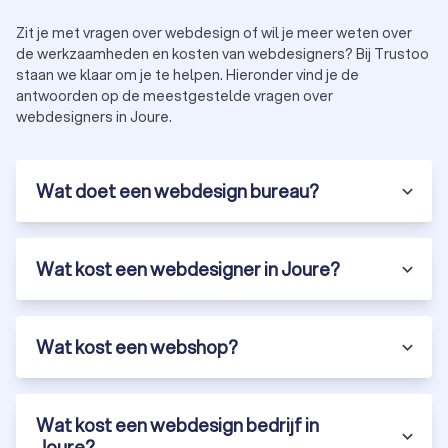
bouwen die voldoet aan al jouw eisen en wensen. Van het
Zit je met vragen over webdesign of wil je meer weten over
opzetten van een gebruiksvriendelijk winkelmandje tot het
de werkzaamheden en kosten van webdesigners? Bij Trustoo
zorgen voor veilige betalingsmogelijkheden. Een
staan we klaar om je te helpen. Hieronder vind je de
webdesigner zorgt ervoor dat jouw webshop een
antwoorden op de meestgestelde vragen over
gemakkelijke en aantrekkelijke winkelervaring biedt aan jouw
webdesigners in Joure.
klanten.
Wat doet een webdesign bureau?
Website verbeteren
Een bestaande website kan altijd verbeterd worden. Of het nu
gaat om het optimaliseren van de laadsnelheid, het
verbeteren van de gebruiksvriendelijkheid of het
Wat kost een webdesigner in Joure?
implementeren van nieuwe functionaliteiten. Een
webdesigner in Jourekan jouw website naar een hoger niveau
tillen en jouw online aanwezigheid optimaliseren. Met het
Wat kost een webshop?
expertise en inzicht dat webdesigners jou bieden, worden
verbeterpunten herkend en aangepakt. Zo haal jij het beste
uit jouw website.
Wat kost een webdesign bedrijf in
Joure?