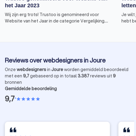
het Jaar 2023
lette
Wij zijn erg trots! Trustoo is genomineerd voor
Je wil
Website van het Jaar in de categorie Vergelijking.
hebt b
We hebben jouw hulp nodig om te winnen. De
maken. 
stembussen zijn nu geopend en jouw stem kan het
dienst 
verschil maken. Stem op Trustoo en maak zelf ook
laten 
kans op fantastische prijzen.
je help
webdesi
Reviews over webdesigners in Joure
van ee
Onze
webdesigners
in
Joure
worden gemiddeld beoordeeld
met een
9,7
gebaseerd op in totaal
3.387
reviews uit
9
bronnen
Gemiddelde beoordeling
9,7
•
star
star
star
star
star