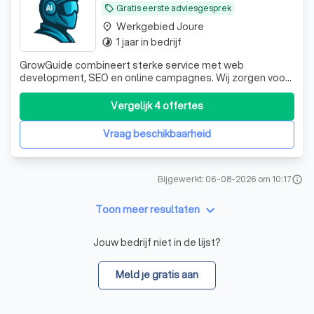
Gratis eerste adviesgesprek
local_offer
Werkgebied Joure
place
1 jaar in bedrijf
timelapse
GrowGuide combineert sterke service met web
development, SEO en online campagnes. Wij zorgen voor
zichtbaarheid, resultaat en online groei, met persoonlijke
aandacht voor elke klant.
Vergelijk 4 offertes
Vraag beschikbaarheid
Bijgewerkt: 06-08-2026 om 10:17
info
keyboard_arrow_down
Toon meer resultaten
Jouw bedrijf niet in de lijst?
Meld je gratis aan