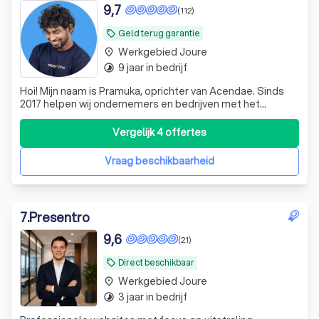
9,7
(112)
Geld terug garantie
local_offer
Werkgebied Joure
place
9 jaar in bedrijf
timelapse
Hoi! Mijn naam is Pramuka, oprichter van Acendae. Sinds
2017 helpen wij ondernemers en bedrijven met het
ontwerpen en ontwikkelen van professionele websites.
Wat ooit begon als een klein bedrijf is inmiddels
Vergelijk 4 offertes
uitgegroeid tot een enthousiast team van 14 collega's.
Iedere dag werken we met veel plezie
Vraag beschikbaarheid
7
.
Presentro
9,6
(21)
Direct beschikbaar
local_offer
Werkgebied Joure
place
3 jaar in bedrijf
timelapse