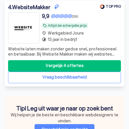
4
.
WebsiteMakker
TOP PRO
9,9
(26)
Altijd de scherpste prijs
local_offer
Werkgebied Joure
place
13 jaar in bedrijf
timelapse
Website laten maken zonder gedoe snel, professioneel
en betaalbaar. Bij Website Makker maken wij websites
voor ondernemers, vakmensen en zzp’ers die gewoon een
goede website willen zonder gedoe of vage beloftes. ✅
Vergelijk 4 offertes
Binnen 5 tot 7 werkdagen online ✅ Volledig
mobielvriendelijk & gebruiksvriendelijk ✅
Vraag beschikbaarheid
Tip! Leg uit waar je naar op zoek bent
Wij helpen je de beste en beschikbare webdesigners te
vinden.