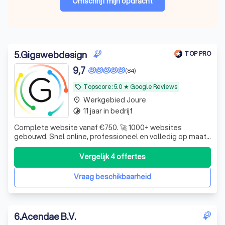
Omschrijf mijn opdracht
5
.
Gigawebdesign
TOP PRO
9,7
(84)
Topscore: 5.0 ★ Google Reviews
local_offer
Werkgebied Joure
place
11 jaar in bedrijf
timelapse
Complete website vanaf €750. 🚀 1000+ websites
gebouwd. Snel online, professioneel en volledig op maat.
⭐ 5.0 Google reviews voor Gigawebdesign.
Vergelijk 4 offertes
Vraag beschikbaarheid
6
.
Acendae B.V.