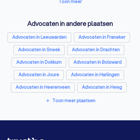
Airco installateurs in Goutum
Toon meer
Elektriciens in Goutum
Advocaten in andere plaatsen
Energielabel adviseurs in Goutum
Advocaten in Leeuwarden
Advocaten in Franeker
Rijscholen in Goutum
Advocaten in Goutum
Advocaten in Sneek
Advocaten in Drachten
Advocaten in Dokkum
Advocaten in Bolsward
Advocaten in Joure
Advocaten in Harlingen
Advocaten in Heerenveen
Advocaten in Heeg
Advocaten in Amsterdam
Advocaten in Rotterdam
Toon meer plaatsen
add
Advocaten in Den Haag
Advocaten in Utrecht
Advocaten in Eindhoven
Advocaten in Tilburg
Advocaten in Groningen
Advocaten in Almere