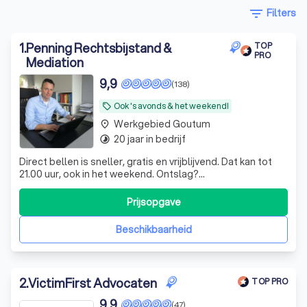
filter_list
Filters
1
.
Penning Rechtsbijstand &
TOP
PRO
Mediation
9,9
(138)
Ook 's avonds & het weekend!
local_offer
Werkgebied Goutum
place
20 jaar in bedrijf
timelapse
Direct bellen is sneller, gratis en vrijblijvend. Dat kan tot
21.00 uur, ook in het weekend. Ontslag?
Vaststellingsovereenkomst (VSO) beoordelen? Bel
direct!
Prijsopgave
Beschikbaarheid
2
.
VictimFirst Advocaten
TOP PRO
9,9
(47)