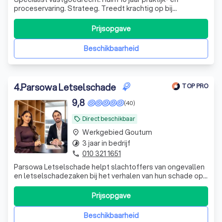
proceservaring. Strateeg. Treedt krachtig op bij
conflicten. Hanteert een scherp tarief. 24/7 bereikbaar.
Prijsopgave
Beschikbaarheid
4
.
Parsowa Letselschade
TOP PRO
9,8
(40)
Direct beschikbaar
local_offer
Werkgebied Goutum
place
3 jaar in bedrijf
timelapse
010 321 1651
phone
Parsowa Letselschade helpt slachtoffers van ongevallen
en letselschadezaken bij het verhalen van hun schade op
de aansprakelijke partij. Wij begrijpen dat een ongeval of
ingrijpende gebeurtenis niet alleen lichamelijke en
Prijsopgave
emotionele gevolgen heeft, maar ook financiële
onzekerheid kan veroorzaken. Da
Beschikbaarheid