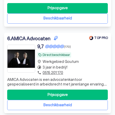
INHOUDELIJK Voetnoot Advocatuur heeft een sterke
inhoudelijke focus met (tot nu toe) uitstekende
Prijsopgave
resultaten. SOCIAAL Voetnoot Advocatuur gaat voor
rechtvaardigheid, redelijkheid, betro
Beschikbaarheid
6
.
AMICA Advocaten
TOP PRO
9,7
(170)
Direct beschikbaar
local_offer
Werkgebied Goutum
place
3 jaar in bedrijf
timelapse
0515 201 170
phone
AMICA Advocaten is een advocatenkantoor
gespecialiseerd in arbeidsrecht met jarenlange ervaring.
Wij schakelen snel en handelen adequaat, zonder hoge
drempel of extra kantoorkosten. Neem contact op!
Prijsopgave
Beschikbaarheid