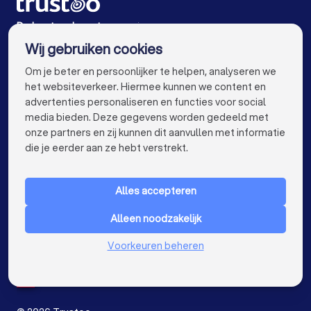
Advocaten in Breda
Advocaten in Nijmegen
De beste advocaten voor jou
Wij gebruiken cookies
Advocaten in Enschede
Advocaten in Haarlem
info@trustoo.nl
Om je beter en persoonlijker te helpen, analyseren we
Advocaten in Arnhem
Advocaten in Amersfoort
het websiteverkeer. Hiermee kunnen we content en
advertenties personaliseren en functies voor social
Advocaten in Apeldoorn
Advocaten in Den Bosch
media bieden. Deze gegevens worden gedeeld met
onze partners en zij kunnen dit aanvullen met informatie
Advocaten in Maastricht
Advocaten in Leiden
keyboard_arrow_down
VOOR PARTICULIEREN
die je eerder aan ze hebt verstrekt.
Advocaten in Dordrecht
Advocaten in Zoetermeer
keyboard_arrow_down
VOOR BEDRIJVEN
Advocaten bij jou in de buurt
Alles accepteren
keyboard_arrow_down
OVER TRUSTOO
Alleen noodzakelijk
LAND
Nederland
Voorkeuren beheren
België
Duitsland
Spanje