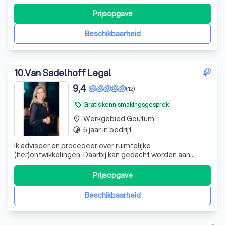
zonder voorschot, op basis van no cure no pay en met
overname van het proceskostenrisico.
Prijsopgave
Beschikbaarheid
10
.
Van Sadelhoff Legal
9,4
(12)
Gratis kennismakingsgesprek
local_offer
Werkgebied Goutum
place
5 jaar in bedrijf
timelapse
Ik adviseer en procedeer over ruimtelijke
(her)ontwikkelingen. Daarbij kan gedacht worden aan
bestemmingsplannen, vergunningen, milieu en
handhavingsprocedures. Uw omgeving is mijn specialiteit!
Prijsopgave
Beschikbaarheid