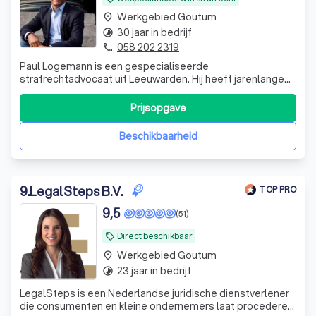
Werkgebied Goutum
place
30 jaar in bedrijf
timelapse
058 202 2319
phone
Paul Logemann is een gespecialiseerde
strafrechtadvocaat uit Leeuwarden. Hij heeft jarenlange
ervaring in het strafrecht. Let op: Hij staat uitsluitend
verdachten bij in strafzaken, geen slachtoffers.
Prijsopgave
Beschikbaarheid
9
.
LegalSteps B.V.
TOP PRO
9,5
(51)
Direct beschikbaar
local_offer
Werkgebied Goutum
place
23 jaar in bedrijf
timelapse
LegalSteps is een Nederlandse juridische dienstverlener
die consumenten en kleine ondernemers laat procederen