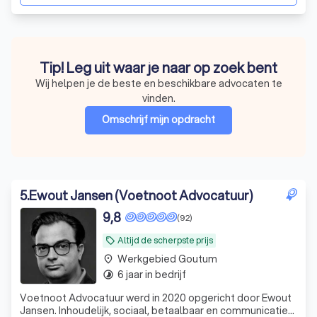
Tip! Leg uit waar je naar op zoek bent
Wij helpen je de beste en beschikbare advocaten te
vinden.
Omschrijf mijn opdracht
5
.
Ewout Jansen (Voetnoot Advocatuur)
9,8
(92)
Altijd de scherpste prijs
local_offer
Werkgebied Goutum
place
6 jaar in bedrijf
timelapse
Voetnoot Advocatuur werd in 2020 opgericht door Ewout
Jansen. Inhoudelijk, sociaal, betaalbaar en communicatief