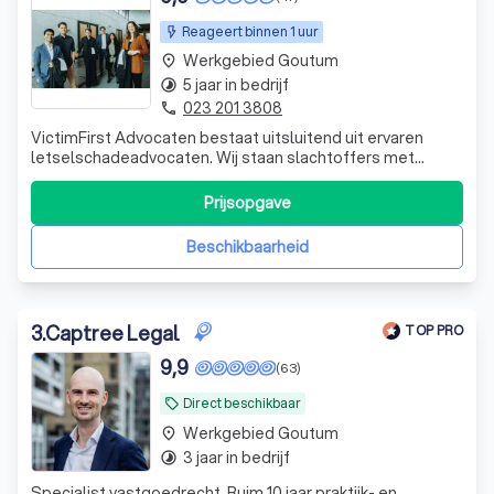
Reageert binnen 1 uur
Werkgebied Goutum
place
5 jaar in bedrijf
timelapse
023 201 3808
phone
VictimFirst Advocaten bestaat uitsluitend uit ervaren
letselschadeadvocaten. Wij staan slachtoffers met
ernstig letsel bij.
Prijsopgave
Beschikbaarheid
3
.
Captree Legal
TOP PRO
9,9
(63)
Direct beschikbaar
local_offer
Werkgebied Goutum
place
3 jaar in bedrijf
timelapse
Specialist vastgoedrecht. Ruim 10 jaar praktijk- en