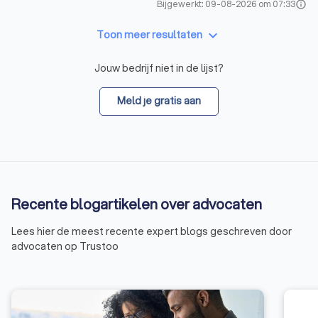
Bijgewerkt: 09-08-2026 om 07:33
info
keyboard_arrow_down
Toon meer resultaten
Jouw bedrijf niet in de lijst?
Meld je gratis aan
Recente blogartikelen over advocaten
Lees hier de meest recente expert blogs geschreven door
advocaten op Trustoo