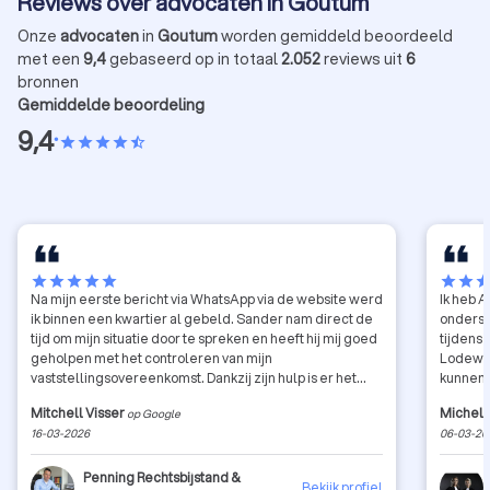
Reviews over advocaten in Goutum
Onze
advocaten
in
Goutum
worden gemiddeld beoordeeld
met een
9,4
gebaseerd op in totaal
2.052
reviews uit
6
bronnen
Gemiddelde beoordeling
9,4
•
star
star
star
star
star_half
star
star
star
star
star
star
star
sta
Na mijn eerste bericht via WhatsApp via de website werd
Ik heb 
ik binnen een kwartier al gebeld. Sander nam direct de
onderst
tijd om mijn situatie door te spreken en heeft hij mij goed
tijdens
geholpen met het controleren van mijn
Lodewij
vaststellingsovereenkomst. Dankzij zijn hulp is er het
kunnen 
beste resultaat voor mij uitgehaald. Professioneel,
van mij
Mitchell Visser
Michel 
op Google
duidelijk en zeker aan te raden!
profess
16-03-2026
06-03-20
kan dez
arbeids
Penning Rechtsbijstand &
Bekijk profiel