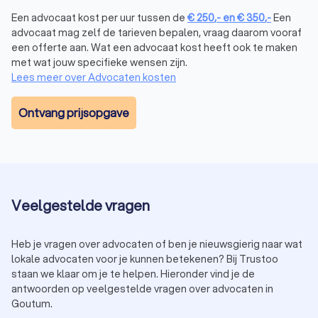
Een advocaat kost per uur tussen de
€
250
,-
en
€
350
,-
Een
advocaat mag zelf de tarieven bepalen, vraag daarom vooraf
Familieadvocaat
een offerte aan. Wat een advocaat kost heeft ook te maken
Een familiegeschil kan stressvol zijn en veel emoties met zich
met wat jouw specifieke wensen zijn.
meebrengen. Kom je er samen niet meer uit? Een
Lees meer over Advocaten kosten
familierechtadvocaat
helpt bij een zo gunstig mogelijke
afloop voor jou. De advocaat kan je adviseren over
Ontvang prijsopgave
bijvoorbeeld echtscheidingen, alimentatiekwesties en andere
familiegeschillen. Voor het wijzigen van een voornaam of een
adoptieaanvraag heb je een gespecialiseerde advocaat
nodig.
Veelgestelde vragen
Ontslagadvocaat
Een ontslagavocaat is gespecialiseerd in arbeidsrecht, met
het oog op ontslagen. De advocaat kan je begeleiden tijdens
Heb je vragen over advocaten of ben je nieuwsgierig naar wat
de ontslagprocedure, zowel binnen als buiten de rechtbank.
lokale advocaten voor je kunnen betekenen? Bij Trustoo
Veel ontslagen worden afgerond tussen werknemer en
staan we klaar om je te helpen. Hieronder vind je de
werkgever. Er zijn echter situaties waarbij de kantonrechter
antwoorden op veelgestelde vragen over advocaten in
Goutum.
erbij moet komen. Een
ontslagadvocaat
in Goutum staat je bij.