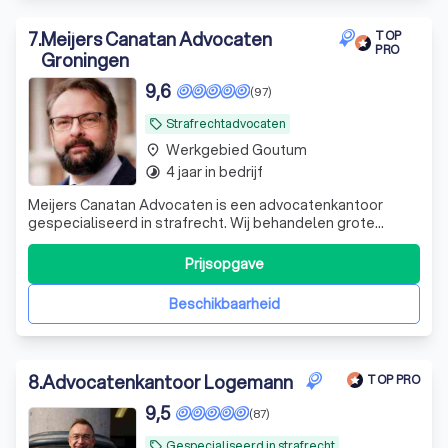
7
.
Meijers Canatan Advocaten
TOP
PRO
Groningen
9,6
(97)
Strafrechtadvocaten
local_offer
Werkgebied Goutum
place
4 jaar in bedrijf
timelapse
Meijers Canatan Advocaten is een advocatenkantoor
gespecialiseerd in strafrecht. Wij behandelen grote
(internationale) strafzaken, maar wij nemen ook kleinere
zaken aan. Vanuit onze vestigingen in Amsterdam,
Prijsopgave
Schiphol en Groningen staan onze strafrechtadvocaten
verdachten in heel Nederland bij. In el
Beschikbaarheid
8
.
Advocatenkantoor Logemann
TOP PRO
9,5
(87)
Gespecialiseerd in strafrecht
local_offer