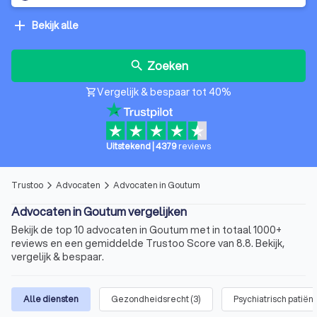
add
Bekijk alle
Zoeken
search
Vergelijk & bespaar tot 40%
shopping_cart
Uitstekend
|
4379
reviews
Trustoo
Advocaten
Advocaten in Goutum
arrow_forward_ios
arrow_forward_ios
Advocaten in Goutum vergelijken
Bekijk de top 10 advocaten in Goutum met in totaal 1000+
reviews en een gemiddelde Trustoo Score van 8.8. Bekijk,
vergelijk & bespaar.
Alle diensten
Gezondheidsrecht
(
3
)
Psychiatrisch patiën