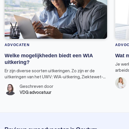
ADVOCATEN
ADVO
Welke mogelijkheden biedt een WIA
Wat m
uitkering?
Je wer
arbeid
Er zijn diverse soorten uitkeringen. Zo zijn er de
voor n
uitkeringen van het UWV: WIA-uitkering, Ziektewet-
snel ko
uitkering, Wajong, WW, en een uitkering van de
Geschreven door
Moet j
gemeente: bijstandsuitkering.
VDG advocatuur
baan? E
dan vr