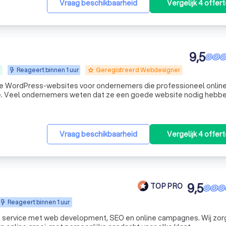
Vraag beschikbaarheid
Vergelijk 4 offer
9,5
n
Reageert binnen 1 uur
Geregistreerd Webdesigner
grade
 WordPress-websites voor ondernemers die professioneel online
ben,
ls hosting, domeinnaam, e-mail, WordPress, onderhoud, beveiligin
Vraag beschikbaarheid
Vergelijk 4 offer
9,5
TOP PRO
Reageert binnen 1 uur
 service met web development, SEO en online campagnes. Wij zo