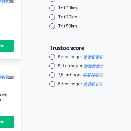
(36)
Tot 20km
Tot 30km
n
Tot 50km
tes
Trustoo score
8,5 en hoger
8,0 en hoger
7,5 en hoger
(26)
6,5 en hoger
 wij
r
tes