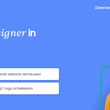
Dienste
in
igner
ande website vernieuwen
jl / logo ontwikkelen