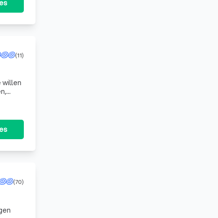
tes
(11)
 willen
g en
tes
(70)
rgen