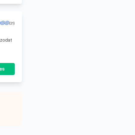
(21)
 zodat
tes