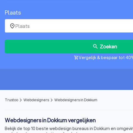
Plaats
place
Zoeken
search
Vergelijk & bespaar tot 40
shopping_cart
Trustoo
Webdesigners
Webdesigners in Dokkum
arrow_forward_ios
arrow_forward_ios
Webdesigners in Dokkum vergelijken
Bekijk de top 10 beste webdesign bureaus in Dokkum en omgevin