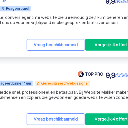
9,9
Reageert snel
e, conversiegerichte website die u eenvoudig zelf kunt beheren e
ns op voor en vrijblijvend intake gesprek en laat u verrassen!
Vraag beschikbaarheid
Vergelijk 4 offer
9,9
TOP PRO
ageert binnen 1 uur
Geregistreerd Webdesigner
grade
doe snel, professioneel en betaalbaar. Bij Website Makker maken
vakmensen en zzp’ers die gewoon een goede website willen zonde
Vraag beschikbaarheid
Vergelijk 4 offer