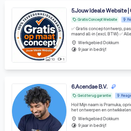
5
.
Jouw Ideale Website |
Gratis Concept Website
Re
local_offer
✅ Gratis conceptontwerp, pas door
maand all-in (excl. BTW) ✅ Al
Werkgebied Dokkum
place
9 jaar in bedrijf
timelapse
10
1
photo_size_select_actual
videocam
6
.
Acendae B.V.
Geld terug garantie
Reage
local_offer
Hoi! Mijn naam is Pramuka, oprichter van Acendae. Sinds 2017 
het ontwerpen en ontwikkelen 
inmiddels uitgegroeid tot een
Werkgebied Dokkum
place
9 jaar in bedrijf
timelapse