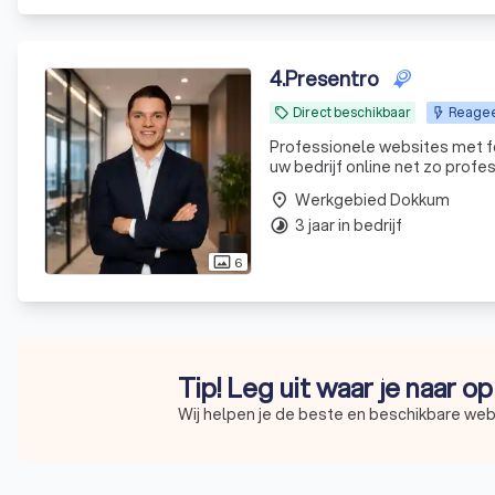
4
.
Presentro
Direct beschikbaar
Reageer
local_offer
Professionele websites met foc
uw bedrijf online net zo profe
Werkgebied Dokkum
place
3 jaar in bedrijf
timelapse
6
photo_size_select_actual
Tip! Leg uit waar je naar o
Wij helpen je de beste en beschikbare web