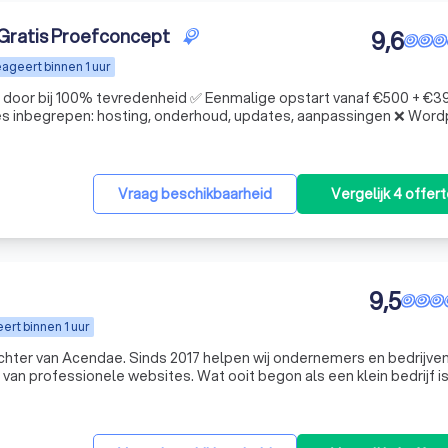
 Gratis Proefconcept
9,6
ageert binnen 1 uur
 bij 100% tevredenheid ✅ Eenmalige opstart vanaf €500 + €39 per
les inbegrepen: hosting, onderhoud, updates, aanpassingen ❌ Wor
Vraag beschikbaarheid
Vergelijk 4 offer
9,5
ert binnen 1 uur
helpen wij ondernemers en bedrijven met
van professionele websites. Wat ooit begon als een klein bedrijf i
 enthousiast team van 14 collega's. Iedere dag werken we met veel