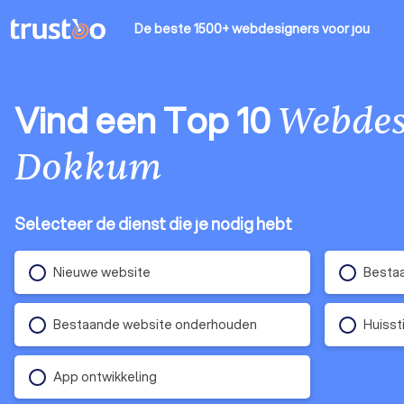
De beste 1500+ webdesigners
voor jou
Vind een Top 10
Webdes
Dokkum
Selecteer de dienst die je nodig hebt
Nieuwe website
Besta
Bestaande website onderhouden
Huissti
App ontwikkeling