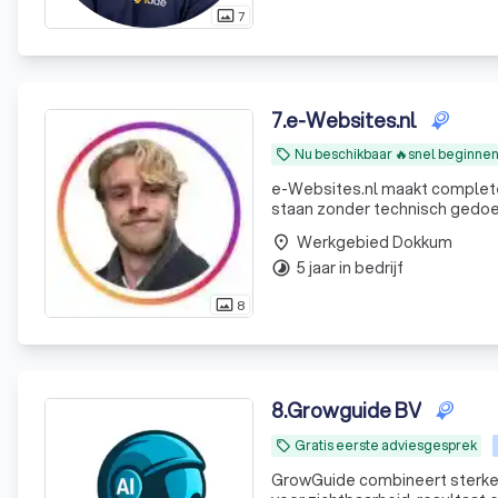
7
photo_size_select_actual
7
.
e-Websites.nl
Nu beschikbaar 🔥snel beginne
local_offer
e-Websites.nl maakt complete
staan zonder technisch gedoe. Veel ondernemers weten dat ze een goede website nodig heb
maar lopen vast op keuzes zoa
Werkgebied Dokkum
place
teksten. Wij
5 jaar in bedrijf
timelapse
8
photo_size_select_actual
8
.
Growguide BV
Gratis eerste adviesgesprek
local_offer
GrowGuide combineert sterke