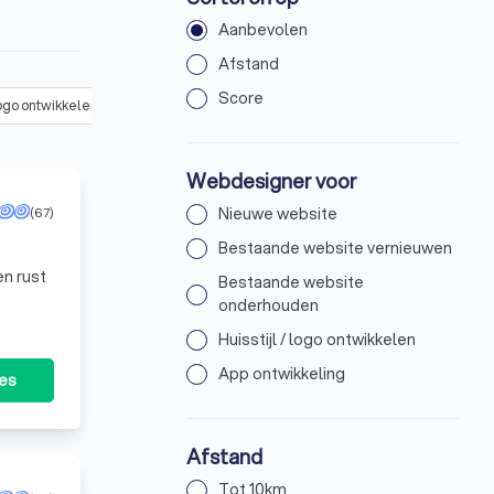
Aanbevolen
Afstand
Score
 logo ontwikkelen
(
28
)
App ontwikkeling
(
14
)
Webdesigner voor
(67)
Nieuwe website
Bestaande website vernieuwen
 en rust
Bestaande website
onderhouden
Huisstijl / logo ontwikkelen
App ontwikkeling
tes
Afstand
Tot 10km