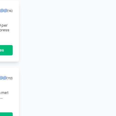
(16)
dpress
tes
(112)
s
 plezie