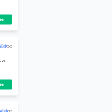
tes
(20)
ive,
tes
(11)