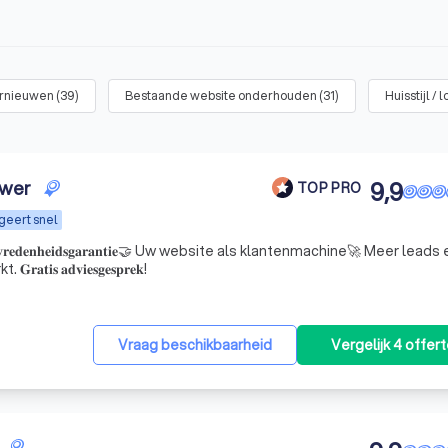
ernieuwen
(
39
)
Bestaande website onderhouden
(
31
)
Huisstijl /
uwer
9,9
TOP PRO
geert snel
𝐞𝐝𝐞𝐧𝐡𝐞𝐢𝐝𝐬𝐠𝐚𝐫𝐚𝐧𝐭𝐢𝐞🤝 Uw website als klantenmachine🚀 Meer leads
𝐬 𝐚𝐝𝐯𝐢𝐞𝐬𝐠𝐞𝐬𝐩𝐫𝐞𝐤!
Vraag beschikbaarheid
Vergelijk 4 offer