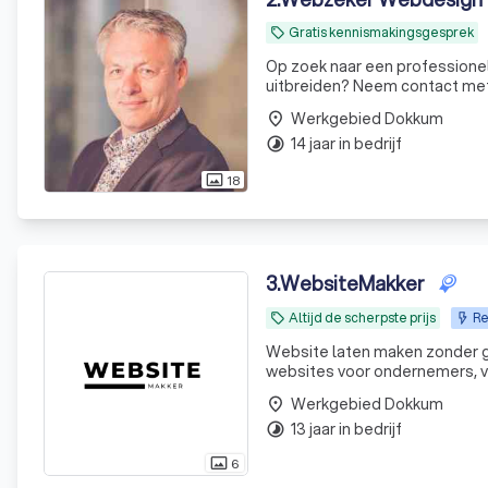
Gratis kennismakingsgesprek
local_offer
Op zoek naar een professionel
uitbreiden? Neem contact met o
Werkgebied Dokkum
place
14 jaar in bedrijf
timelapse
18
photo_size_select_actual
3
.
WebsiteMakker
Altijd de scherpste prijs
Re
local_offer
Website laten maken zonder ge
websites voor ondernemers, 
gedoe of vage beloftes. ✅ Binnen 5 tot 7 werkdagen online ✅ Volledig mobielvriendelijk &
Werkgebied Dokkum
place
gebruiksvriendelijk ✅
13 jaar in bedrijf
timelapse
6
photo_size_select_actual