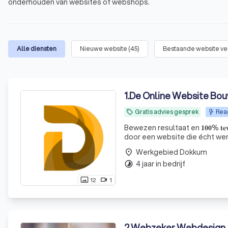
onderhouden van websites of webshops.
Alle diensten
Nieuwe website
(
45
)
Bestaande website v
1
.
De Online Website Bo
Gratis advies gesprek
Rea
local_offer
Bewezen resultaat en 𝟏𝟎𝟎% 𝐭𝐞𝐯
door een website die écht werkt. 𝐆𝐫𝐚𝐭
Werkgebied Dokkum
place
4 jaar in bedrijf
timelapse
12
1
photo_size_select_actual
videocam
2
.
Webzeker Webdesign