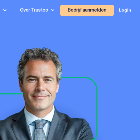
Bedrijf aanmelden
n
Over Trustoo
Login