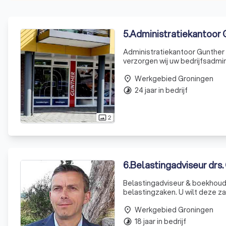
5
.
Administratiekantoor 
Administratiekantoor Gunther i
verzorgen wij uw bedrijfsadmin
verder bij ons terecht met uw
Werkgebied Groningen
pers
place
24 jaar in bedrijf
timelapse
2
photo_size_select_actual
6
.
Belastingadviseur drs. 
Belastingadviseur & boekhouder Als belastingadviseur en boekhouder verzorg ik uw administ
belastingzaken. U wilt deze za
zijn vertrouwelijke werkzaamh
Werkgebied Groningen
place
18 jaar in bedrijf
timelapse