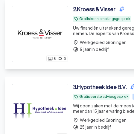
2
.
Kroess & Visser
Gratis kennismakingsgesprek
local_offer
Uw financiën uitstekend geregeld. Uw tijd is waardevol. Laat ons daarom uw financiële zorg
nemen. De experts van KroessV
Werkgebied Groningen
place
9 jaar in bedrijf
timelapse
8
3
photo_size_select_actual
videocam
3
.
Hypotheek Idee B.V.
Gratis eerste adviesgesprek
local_offer
Wij doen zaken met de meeste
meer dan 15 jaar ervaring bied
Werkgebied Groningen
place
25 jaar in bedrijf
timelapse