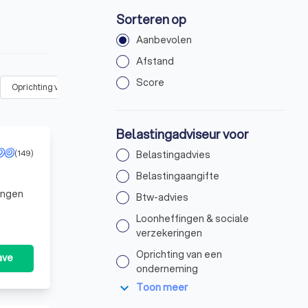
Sorteren op
Aanbevolen
Afstand
Score
Oprichting van een onderneming
(
4
)
Jaarrekening opstellen
(
12
)
Belastingadviseur voor
(149)
Belastingadvies
Belastingaangifte
ningen
Btw-advies
Loonheffingen & sociale
verzekeringen
Oprichting van een
ave
onderneming
expand_more
Toon meer