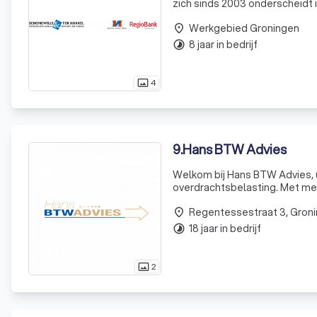
zich sinds 2003 onderscheidt i
hebben we ons gevestigd als e
Werkgebied Groningen
place
8 jaar in bedrijf
timelapse
4
photo_size_select_actual
9
.
Hans BTW Advies
Welkom bij Hans BTW Advies, 
overdrachtsbelasting. Met mee
onze expertise en toewijding a
Regentessestraat 3, Gron
advocat
place
18 jaar in bedrijf
timelapse
2
photo_size_select_actual