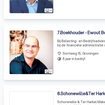
4
photo_size_select_actual
7
.
Boekhouder - Ewout Bo
Bij Belasting- en Bedrijfsadvi
bij de financiële administrati
MKB'er, ik bied je graag mijn 
Sontweg 15, Groningen
place
8 jaar in bedrijf
timelapse
2
photo_size_select_actual
8
.
Schonewille&Ter Harke
Schonewille & Ter Harkel Make