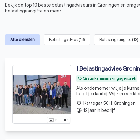
Bekijk de top 10 beste belastingadviseurs in Groningen en omgev
belastingaangifte en meer.
Alle diensten
Belastingadvies
(
18
)
Belastingaangifte
(
13
)
1
.
Belastingadvies Groni
Gratis kennismakingsgesprek
local_offer
Als ondernemer wil je je kunne
helpt je daarbij. Wij zijn een k
Kattegat 50H, Groningen
place
12 jaar in bedrijf
timelapse
19
1
photo_size_select_actual
videocam