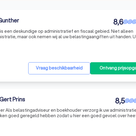
Gunther
8,6
s een deskundige op administratief en fiscaal gebied. Niet alleen
istratie, maar ook nemen wij al uw belastingaangiften uit handen. U
 vragen op deze gebieden en met specifieke vragen over bijvoorbe
Vraag beschikbaarheid
Ontvang prijsopg
Gert Prins
8,5
ratie en
ken goed geregeld hebben zodat u hier een goed gevoel over heeft. 
eden en daarom vind ik een persoonlijke band met mijn klant heel b