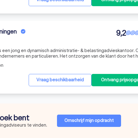
ningen
9,2
een jong en dynamisch administratie- & belastingadvieskantoor. Onze
 ondernemers en particulieren. Het ontzorgen van de klant door het
veren van kwaliteit en het verzorgen van een helder begrijpelijk
en
Vraag beschikbaarheid
Ontvang prijsopg
 zoek bent
Omschrijf mijn opdracht
ingadviseurs te vinden.