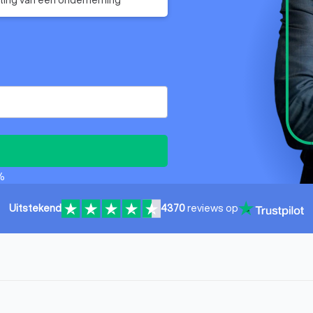
%
Uitstekend
4370
reviews op