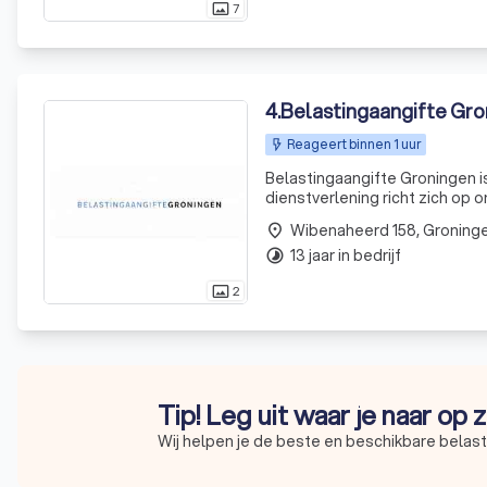
7
photo_size_select_actual
4
.
Belastingaangifte Gro
Reageert binnen 1 uur
Belastingaangifte Groningen is 
dienstverlening richt zich op
van persoonlijk contact, het le
Wibenaheerd 158, Groning
place
13 jaar in bedrijf
timelapse
2
photo_size_select_actual
Tip! Leg uit waar je naar op
Wij helpen je de beste en beschikbare belast