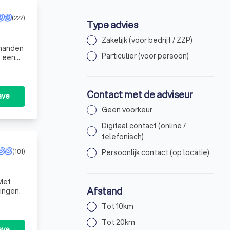
(222)
Type advies
Zakelijk (voor bedrijf / ZZP)
Particulier (voor persoon)
t een
Contact met de adviseur
ave
Geen voorkeur
Digitaal contact (online /
telefonisch)
(181)
Persoonlijk contact (op locatie)
Met
Afstand
ingen.
Tot 10km
Tot 20km
ave