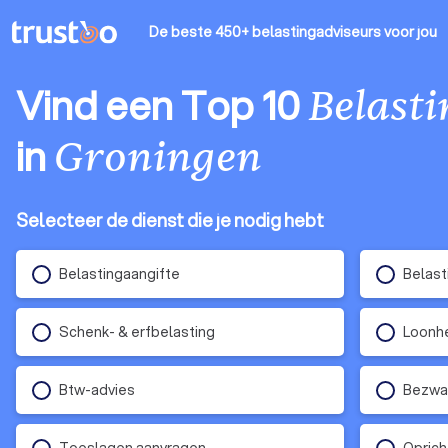
De beste 450+ belastingadviseurs
voor jou
Vind een Top 10
Belast
in
Groningen
Selecteer de dienst die je nodig hebt
Belastingaangifte
Belast
Schenk- & erfbelasting
Loonhe
Btw-advies
Bezwaa
Toeslagen aanvragen
Oprich