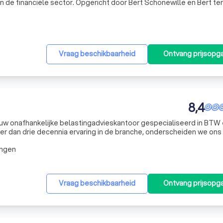
n de financiële sector. Opgericht door Bert Schonewille en Bert ter
en betrouwbare partner voor al uw hypotheek-, verzekering-, fina
Vraag beschikbaarheid
Ontvang prijsopg
8,4
uw onafhankelijke belastingadvieskantoor gespecialiseerd in BTW
r dan drie decennia ervaring in de branche, onderscheiden we ons
an onze klanten. Onze diensten zijn gericht op dienstverleners zoa
ingen
Vraag beschikbaarheid
Ontvang prijsopg