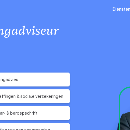
Dienste
ingadviseur
ingadvies
ffingen & sociale verzekeringen
r- & beroepschrift
ting van een onderneming