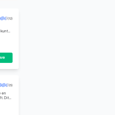
(12)
 kunt
eld
ave
(5)
Dit
elang