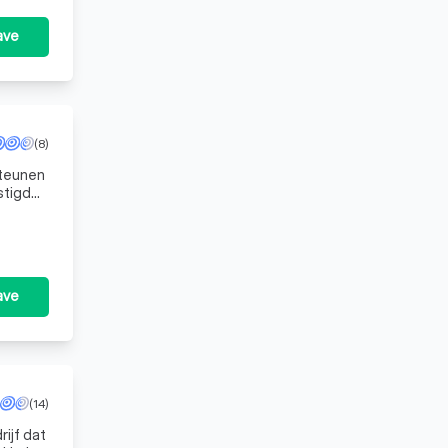
ave
(8)
steunen
estigde
ave
(14)
ijf dat