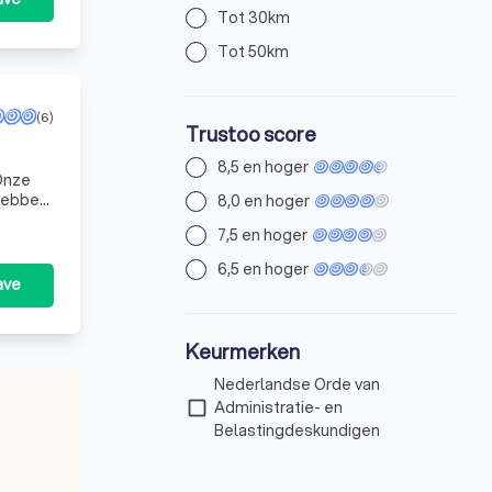
Tot 30km
Tot 50km
(6)
Trustoo score
8,5 en hoger
 hebben
8,0 en hoger
7,5 en hoger
6,5 en hoger
ave
Keurmerken
Nederlandse Orde van
check_box_outline_blank
Administratie- en
Belastingdeskundigen