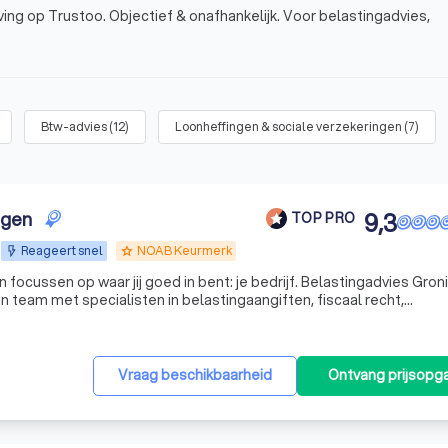
ing op Trustoo. Objectief & onafhankelijk. Voor belastingadvies,
Btw-advies
(
12
)
Loonheffingen & sociale verzekeringen
(
7
)
ngen
9,3
TOP PRO
Reageert snel
NOAB Keurmerk
grade
n focussen op waar jij goed in bent: je bedrijf. Belastingadvies Gro
lein team met specialisten in belastingaangiften, fiscaal recht,
bedrijfsadministratie en financiële dienstverlening. Veel MKB’ers schakelen ons in voor hulp bij
Vraag beschikbaarheid
Ontvang prijsopg