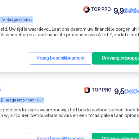
9,9
TOP PRO
Reageert snel
en uit handen
isser beheren al uw financiële processen van A tot Z, zodat u me
gerust hart kunt ondernemen. KroessVisser | Finance - Tax - Advisory ☎️ Plan een GRATIS ADVIES
Vraag beschikbaarheid
Ontvang prijsopg
9,5
TOP PRO
Reageert binnen 1 uur
 geldverstrekkers waardoor wij u het beste aanbod kunnen doen. 
en wij altijd een betrouwbaar advies en een totaalpakket aan oploss
Vraag beschikbaarheid
Ontvang prijsopg