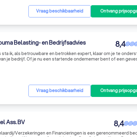
Vraag beschikbaarheid
Ontvang prijsopg
uma Belasting- en Bedrijfsadvies
8,4
es sta ik, als betrouwbare en betrokken expert, klaar om je te onder
e van je bedrijf. Of je nu een startende ondernemer bent of een gev
expertise aan. Samen sparren we over jouw bedrijfsvoering,
Vraag beschikbaarheid
Ontvang prijsopg
l Ass. BV
8,4
laardij/Verzekeringen en Financieringen is een gerenommeerd bedr