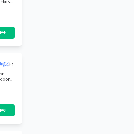
 Harkel,
ave
(5)
 en
 door
ls
ave