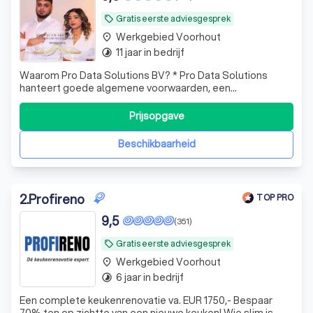
Gratis eerste adviesgesprek
local_offer
Werkgebied Voorhout
place
11 jaar in bedrijf
timelapse
Waarom Pro Data Solutions BV? * Pro Data Solutions
hanteert goede algemene voorwaarden, een
klantenservice met goede bereikbaarheid, een
tevredenheidsgarantie, goede garantieregeling,
Prijsopgave
gecertificeerd personeel en kwaliteit voor uw geld! * Wij
maken gebruik van gecertificeerde/ opgeleide mannen en
Beschikbaarheid
w
2
.
Profireno
TOP PRO
9,5
(351)
Gratis eerste adviesgesprek
local_offer
Werkgebied Voorhout
place
6 jaar in bedrijf
timelapse
Een complete keukenrenovatie va. EUR 1750,- Bespaar
70% ten op zichtte van een nieuwe keuken! Wie slim is