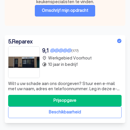
keukenspecialisten te vinden.
Omschrijf mijn opdracht
5
.
Reparex
9,1
(177)
Werkgebied Voorhout
place
10 jaar in bedrijf
timelapse
Wilt u uw schade aan ons doorgeven? Stuur een e-mail
met uw naam, adres en telefoonnummer. Leg in deze e-
mail het probleem uit met behulp van foto’s waarop de
schade te zien is. Nadat wij uw e-mail hebben ontvangen,
Prijsopgave
sturen wij u zo snel mogelijk een reactie met, als het
mogelijk is, een prijsopgave.
Beschikbaarheid