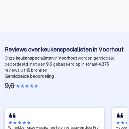
Reviews over keukenspecialisten in Voorhout
Onze
keukenspecialisten
in
Voorhout
worden gemiddeld
beoordeeld met een
9,6
gebaseerd op in totaal
4.375
reviews uit
16
bronnen
Gemiddelde beoordeling
9,6
•
star
star
star
star
star
star
star
star
star
star
star
star
sta
Wij hebben onze woonkamer laten verbouwen door Pro
Hebben 