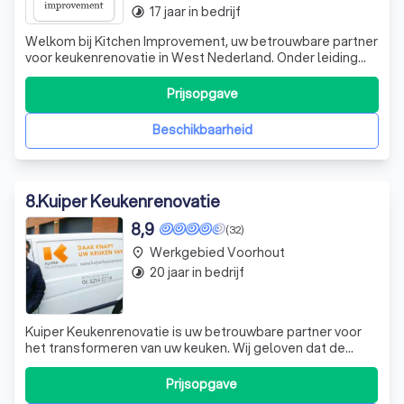
17 jaar in bedrijf
timelapse
Welkom bij Kitchen Improvement, uw betrouwbare partner
voor keukenrenovatie in West Nederland. Onder leiding
van Arjan Meerhof, een ervaren kok en meubelmaker,
bieden wij u de beste oplossingen voor uw keuken. Of het
Prijsopgave
nu gaat om het vervangen van keukendeurtjes,
keukenkasten, uw aanrechtblad of keuke
Beschikbaarheid
8
.
Kuiper Keukenrenovatie
8,9
(32)
Werkgebied Voorhout
place
20 jaar in bedrijf
timelapse
Kuiper Keukenrenovatie is uw betrouwbare partner voor
het transformeren van uw keuken. Wij geloven dat de
basis van uw keuken vaak nog in uitstekende staat is en
dat een volledige renovatie niet altijd nodig is. Met
Prijsopgave
eenvoudige ingrepen zoals het vervangen van