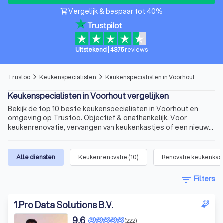
Vergelijk & bespaar tot 40%
shopping_cart
Uitstekend
|
4375
reviews
Trustoo
Keukenspecialisten
Keukenspecialisten in Voorhout
arrow_forward_ios
arrow_forward_ios
Keukenspecialisten in Voorhout vergelijken
Bekijk de top 10 beste keukenspecialisten in Voorhout en
omgeving op Trustoo. Objectief & onafhankelijk. Voor
keukenrenovatie, vervangen van keukenkastjes of een nieuw
keukenblad.
Alle diensten
Keukenrenovatie
(
10
)
Renovatie keukenkast
filter_list
Filters
1
.
Pro Data Solutions B.V.
9,6
(222)