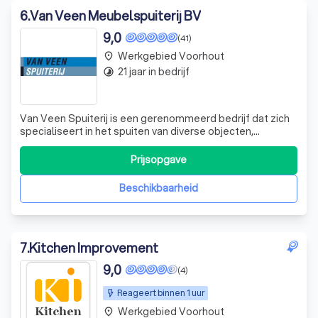
6
.
Van Veen Meubelspuiterij BV
9,0
(41)
Werkgebied Voorhout
place
21 jaar in bedrijf
timelapse
Van Veen Spuiterij is een gerenommeerd bedrijf dat zich
specialiseert in het spuiten van diverse objecten,
variërend van keukenkastjes, deuren, kasten, stoelen tot
MDF meubelen, radiatoren, tafels, glas, kunststof en nog
Prijsopgave
veel meer. Wij onderscheiden ons door onze expertise en
aandacht voor detail. O
Beschikbaarheid
7
.
Kitchen Improvement
9,0
(4)
Reageert binnen 1 uur
Werkgebied Voorhout
place