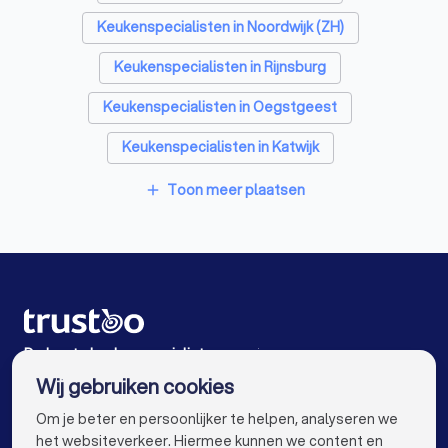
Keukenspecialisten in Noordwijk (ZH)
Keukenspecialisten in Rijnsburg
Keukenspecialisten in Oegstgeest
Keukenspecialisten in Katwijk
Keukenspecialisten in Lisse
Toon meer plaatsen
add
Keukenspecialisten in Leiden
Keukenspecialisten in Leiderdorp
Keukenspecialisten in De Zilk
Keukenspecialisten in Hillegom
De beste keukenspecialisten voor jou
Wij gebruiken cookies
Keukenspecialisten in Amsterdam
info@trustoo.nl
Om je beter en persoonlijker te helpen, analyseren we
Keukenspecialisten in Rotterdam
het websiteverkeer. Hiermee kunnen we content en