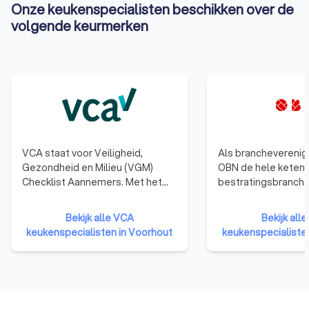
Onze keukenspecialisten beschikken over de
volgende keurmerken
VCA staat voor Veiligheid,
Als brancheverenig
Gezondheid en Milieu (VGM)
OBN de hele keten 
Checklist Aannemers. Met het
bestratingsbranche 
behalen van het VCA-certificaat
van stratenmaker e
laten bedrijven zien dat ze kennis
certificeringsinstit
Bekijk alle VCA
Bekijk all
en ervaring hebben op het
leverancier van mat
keukenspecialisten in Voorhout
keukenspecialiste
gebied van veilig en gezond
materieel. OBN-lede
werken en dat het deskundige en
hun kennis en ervari
betrouwbare opdrachtnemers
specialisten van de
zijn.
bestratingsbranch
onderscheiden zich