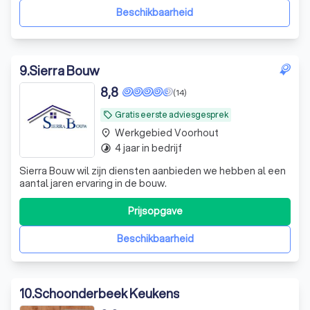
keukendeurtjes of het aanbrengen van nie
Beschikbaarheid
9
.
Sierra Bouw
8,8
(14)
Gratis eerste adviesgesprek
local_offer
Werkgebied Voorhout
place
4 jaar in bedrijf
timelapse
Sierra Bouw wil zijn diensten aanbieden we hebben al een
aantal jaren ervaring in de bouw.
Prijsopgave
Beschikbaarheid
10
.
Schoonderbeek Keukens