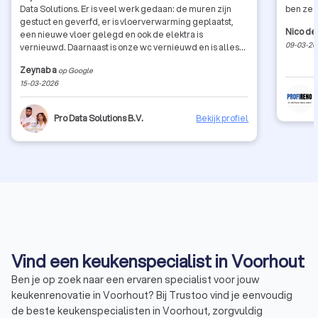
Data Solutions. Er is veel werk gedaan: de muren zijn
ben zee
gestuct en geverfd, er is vloerverwarming geplaatst,
Nico de
een nieuwe vloer gelegd en ook de elektra is
09-03-20
vernieuwd. Daarnaast is onze wc vernieuwd en is alles
voorbereid voor onze nieuwe keuken. Omdat dit onze
Zeynab a
op Google
eerste verbouwing was, vonden we het best spannend
15-03-2026
om eraan te beginnen. Gelukkig heeft Pro Data Solutions
ons hier heel goed bij geholpen. Ze werkten netjes,
dachten met ons mee en hielden ons goed op de hoogte
Pro Data Solutions B.V.
Bekijk profiel
tijdens het hele proces. Het eindresultaat is echt
prachtig geworden en we zijn er ontzettend blij mee.
We kunnen Pro Data Solutions dan ook zeker aanraden
aan iedereen die een verbouwing wil laten doen!
Vind een keukenspecialist in Voorhout
Ben je op zoek naar een ervaren specialist voor jouw
keukenrenovatie in Voorhout? Bij Trustoo vind je eenvoudig
de beste keukenspecialisten in Voorhout, zorgvuldig