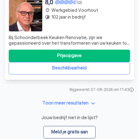
8,0
(2)
Werkgebied Voorhout
place
102 jaar in bedrijf
timelapse
Bij Schoonderbeek Keuken Renovatie, zijn we
gepassioneerd over het transformeren van uw keuken tot
een ruimte die niet alleen functioneel is, maar ook een
weerspiegeling van uw persoonlijke stijl. Met meer dan 30
Prijsopgave
jaar ervaring in de branche, zijn we trots op onze reputatie
als een van de meest betro
Beschikbaarheid
Bijgewerkt: 07-08-2026 om 17:43
info
keyboard_arrow_down
Toon meer resultaten
Jouw bedrijf niet in de lijst?
Meld je gratis aan