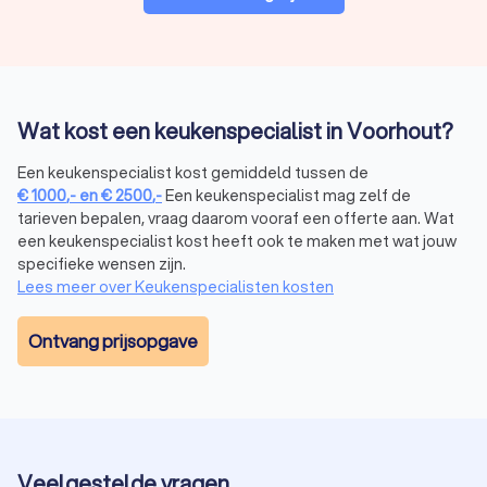
Uitvoering:
werkzaamheden zoals keukenkastjes
vervangen of keukenblad vernieuwen.
Oplevering:
geniet van jouw vernieuwde keuken.
Wat kost een keukenspecialist in Voorhout?
Waarom kiezen voor een keukenspecialist in
Voorhout via Trustoo?
Een keukenspecialist kost gemiddeld tussen de
€
1000
,-
en
€
2500
,-
Een keukenspecialist mag zelf de
Bij Trustoo krijg je toegang tot de beste keukenspecialisten
tarieven bepalen, vraag daarom vooraf een offerte aan. Wat
uit Voorhout, gebaseerd op klantbeoordelingen, ervaring en
een keukenspecialist kost heeft ook te maken met wat jouw
certificeringen. Hier zijn enkele voordelen:
Gratis offertes:
vraag vrijblijvend meerdere offertes aan.
specifieke wensen zijn.
Beoordelingen:
lees recensies van andere klanten.
Lees meer over Keukenspecialisten kosten
Breed aanbod:
vind specialisten voor kleine en grote
renovaties.
Ontvang prijsopgave
Laat jouw keuken opknappen door een professional en
ontdek wat een keukenrenovatie doet voor jouw huis. Vraag
vandaag nog gratis offertes aan via Trustoo en vind de beste
keukenspecialist in Voorhout.
Veelgestelde vragen