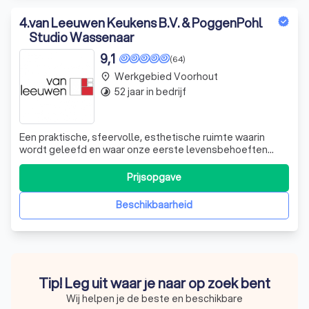
4
.
van Leeuwen Keukens B.V. & PoggenPohl
Studio Wassenaar
9,1
(64)
Werkgebied Voorhout
place
52 jaar in bedrijf
timelapse
Een praktische, sfeervolle, esthetische ruimte waarin
wordt geleefd en waar onze eerste levensbehoeften
bereid worden. Sinds 1973 ontwerpen en realiseren wij
individuele keukens en badkamers in iedere prijsklasse,
Prijsopgave
die uw persoonlijke wensen in vervulling laten gaan.
Helemaal passend bij uw persoonl
Beschikbaarheid
Tip! Leg uit waar je naar op zoek bent
Wij helpen je de beste en beschikbare