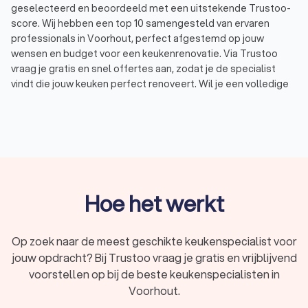
geselecteerd en beoordeeld met een uitstekende Trustoo-
score. Wij hebben een top 10 samengesteld van ervaren
professionals in Voorhout, perfect afgestemd op jouw
wensen en budget voor een keukenrenovatie. Via Trustoo
vraag je gratis en snel offertes aan, zodat je de specialist
vindt die jouw keuken perfect renoveert. Wil je een volledige
keukenrenovatie, keukendeurtjes vervangen of alleen het
werkblad vernieuwen? Bij Trustoo vind je de beste oplossing
voor jouw renovatieplannen.
Waarom kiezen voor een keukenrenovatie?
Een keukenrenovatie geeft je keuken een frisse uitstraling
Hoe het werkt
zonder dat je een volledig
nieuwe keuken
hoeft te kopen. Je
bespaart vaak geld door je bestaande
keuken te renoveren
,
en je hebt verschillende mogelijkheden om dit aan te pakken.
Op zoek naar de meest geschikte keukenspecialist voor
Kostenbesparing:
Een renovatie kost meestal minder
jouw opdracht? Bij Trustoo vraag je gratis en vrijblijvend
dan een compleet nieuwe keuken.
Duurzaamheid:
Door materialen en keukenelementen te
voorstellen op bij de beste keukenspecialisten in
hergebruiken, verminder je afval en draag je bij aan een
Voorhout.
milieuvriendelijke oplossing.