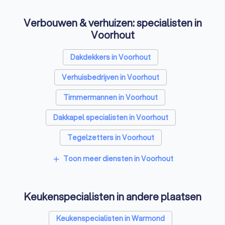
Verbouwen & verhuizen: specialisten in
Voorhout
Dakdekkers in Voorhout
Verhuisbedrijven in Voorhout
Timmermannen in Voorhout
Dakkapel specialisten in Voorhout
Tegelzetters in Voorhout
Sloopbedrijven in Voorhout
Toon meer diensten in Voorhout
add
Bouwkundige keurders in Voorhout
Keukenspecialisten in andere plaatsen
Opslagruimtes in Voorhout
Metselaars in Voorhout
Keukenspecialisten in Warmond