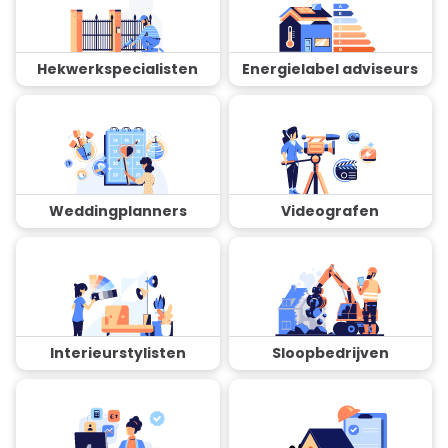
Hekwerkspecialisten
Energielabel adviseurs
Weddingplanners
Videografen
Interieurstylisten
Sloopbedrijven