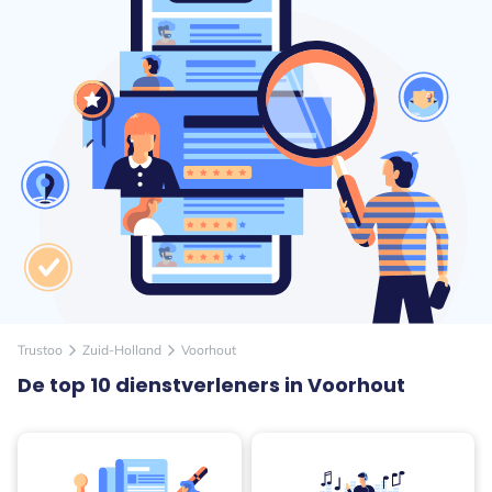
Trustoo
Zuid-Holland
Voorhout
arrow_forward_ios
arrow_forward_ios
De top 10 dienstverleners in Voorhout