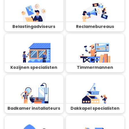
Belastingadviseurs
Reclamebureaus
Kozijnen specialisten
Timmermannen
Badkamer installateurs
Dakkapel specialisten