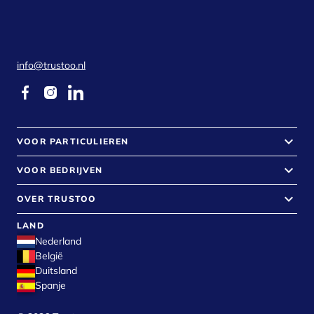
info@trustoo.nl
keyboard_arrow_down
VOOR PARTICULIEREN
keyboard_arrow_down
VOOR BEDRIJVEN
keyboard_arrow_down
OVER TRUSTOO
LAND
Nederland
België
Duitsland
Spanje