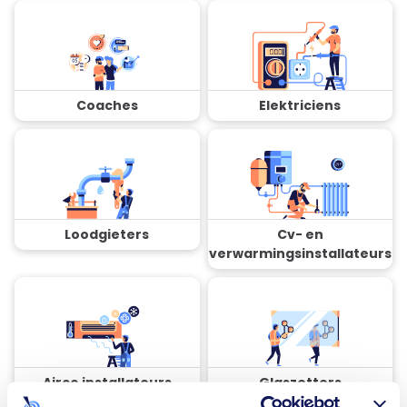
Coaches
Elektriciens
Loodgieters
Cv- en
verwarmingsinstallateurs
Airco installateurs
Glaszetters