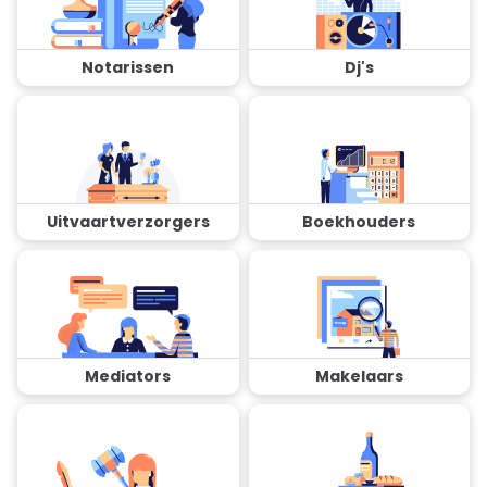
Notarissen
Dj's
Uitvaartverzorgers
Boekhouders
Mediators
Makelaars