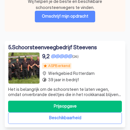
Wij helpen je de beste en beschikbare
schoorsteenvegers te vinden.
Omschrijf mijn opdracht
5
.
Schoorsteenveegbedrijf Steevens
9,2
(26)
ASPB erkend
star
Werkgebied Rotterdam
place
39 jaar in bedrijf
timelapse
Het is belangrijk om de schoorsteen te laten vegen,
omdat onverbrande deeltjes die in het rookkanaal blijven
hangen zich aan de wand gaan hechten. Deze
onverbrande deeltjes zijn het gevolg van een onvolledige
Prijsopgave
verbranding van hout, kolen of olie. Door onjuist
stookgedrag, bijvoorbeeld door het stoken
Beschikbaarheid