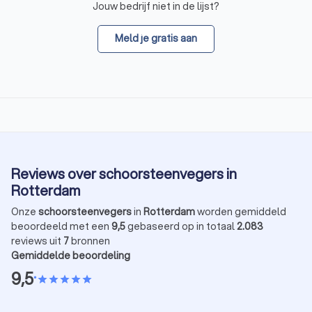
Jouw bedrijf niet in de lijst?
Meld je gratis aan
Reviews over schoorsteenvegers in
Rotterdam
Onze
schoorsteenvegers
in
Rotterdam
worden gemiddeld
beoordeeld met een
9,5
gebaseerd op in totaal
2.083
reviews uit
7
bronnen
Gemiddelde beoordeling
9,5
•
star
star
star
star
star