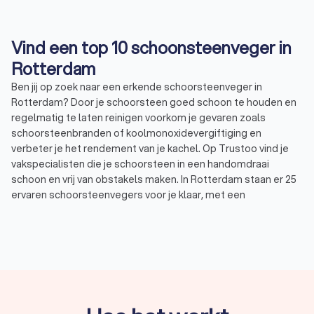
Vind een top 10 schoonsteenveger in
Rotterdam
Ben jij op zoek naar een erkende schoorsteenveger in
Rotterdam? Door je schoorsteen goed schoon te houden en
regelmatig te laten reinigen voorkom je gevaren zoals
schoorsteenbranden of koolmonoxidevergiftiging en
verbeter je het rendement van je kachel. Op Trustoo vind je
vakspecialisten die je schoorsteen in een handomdraai
schoon en vrij van obstakels maken. In Rotterdam staan er 25
ervaren schoorsteenvegers voor je klaar, met een
gemiddelde Trustoo-score van 9.1. Deze score is berekend
aan de hand van de ervaring, certificering en
klanttevredenheid van een schoorsteenveger. De best
beoordeelde veegbedrijven in Rotterdam vind je in onze top
10. Vraag een vrijblijvende offerte aan bij drie tot vier
schoorsteenvegers in Rotterdam en kies zelf de specialist
die jouw voorkeur heeft.