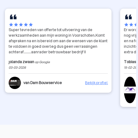
star
star
star
star
star
star
star
sta
Super tevreden van offerte tot uitvoering van de
Er word
werkzaamheden aan mijn woning in Voorschoten.Komt
nog vrij
afspraken na en is bereid om aan de wensen van de klant
en na f
te voldoen in goed overleg dus geen verrassingen
inzicht
achteraf……..aanrader betrouwbaar bedrijf !!
extra d
na aflo
jolanda zwaan
Tobias 
op Google
hard ge
03-03-2026
15-02-20
zekerhe
dit bedr
van Dam Bouwservice
Bekijk profiel