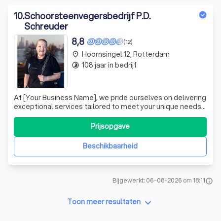
10
.
Schoorsteenvegersbedrijf P.D.
Schreuder
8,8
(12)
Hoornsingel 12, Rotterdam
place
108 jaar in bedrijf
timelapse
At [Your Business Name], we pride ourselves on delivering
exceptional services tailored to meet your unique needs.
Our dedicated team of professionals brings a wealth of
experience and expertise, ensuring that every project we
Prijsopgave
undertake is executed with precision and care. We
understand that each cl
Beschikbaarheid
Bijgewerkt: 06-08-2026 om 18:11
info
keyboard_arrow_down
Toon meer resultaten