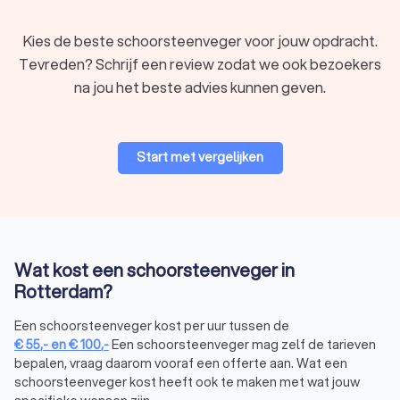
Gezondheidsrisico's:
Een schoon rookkanaal zorgt voor
een betere afvoer van rookgassen, wat de kans op
Kies de beste schoorsteenveger voor jouw opdracht.
koolmonoxidevergiftiging verkleint.
Rookterugslag:
Door een goed onderhouden
Tevreden? Schrijf een review zodat we ook bezoekers
schoorsteen wordt rookterugslag in huis voorkomen,
na jou het beste advies kunnen geven.
wat zorgt voor een veilige en comfortabele
leefomgeving.
Milieu:
Een schone schoorsteen bevordert een
efficiëntere verbranding, wat resulteert in minder
Start met vergelijken
schadelijke uitstoot en schonere lucht.
Rendement:
Een goed werkend rookkanaal zorgt voor
een efficiëntere verbranding, waardoor je zuiniger
stookt en kosten bespaart.
Verzekering:
Jaarlijks schoorsteenvegen is verplicht
Wat kost een schoorsteenveger in
voor de verzekering. Veel verzekeraars eisen een geldig
veegcertificaat als voorwaarde voor dekking bij een
Rotterdam?
schoorsteenbrand. Regelmatig onderhoud voorkomt
discussies bij schadeclaims.
Een schoorsteenveger kost per uur tussen de
Een professioneel veegbedrijf in Rotterdam zorgt dat je je
€
55
,-
en
€
100
,-
Een schoorsteenveger mag zelf de tarieven
schoorsteen optimaal schoonhoudt en garandeert dat je
bepalen, vraag daarom vooraf een offerte aan. Wat een
verzekerd bent in geval van een schoorsteenbrand. Bij zelf
schoorsteenveger kost heeft ook te maken met wat jouw