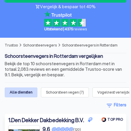
Vergelijk & bespaar tot 40%
shopping_cart
Uitstekend
|
4375
reviews
Trustoo
Schoorsteenvegers
Schoorsteenvegers in Rotterdam
arrow_forward_ios
arrow_forward_ios
Schoorsteenvegers in Rotterdam vergelijken
Bekijk de top 10 schoorsteenvegers in Rotterdam met in
totaal 2,083 reviews en een gemiddelde Trustoo-score van
9.1. Bekijk, vergelijk en bespaar.
Alle diensten
Schoorsteen vegen
(
7
)
Vogelnest verwijder
filter_list
Filters
1
.
Den Dekker Dakbedekking B.V.
TOP PRO
9,6
(120)