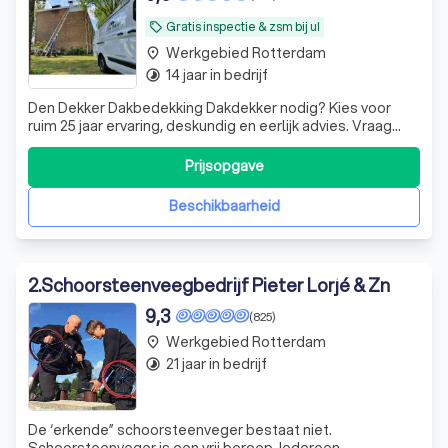
Gratis inspectie & zsm bij u!
local_offer
Werkgebied Rotterdam
place
14 jaar in bedrijf
timelapse
Den Dekker Dakbedekking Dakdekker nodig? Kies voor
ruim 25 jaar ervaring, deskundig en eerlijk advies. Vraag
een vrijblijvende offerte aan en profiteer van onze
belangrijke voordelen: - 24/7 Spoedservice beschikbaar -
Prijsopgave
Scherpe tarieven - Binnen 24 uur bij u aan huis - Gratis
dakinspectie. Wij staa
Beschikbaarheid
2
.
Schoorsteenveegbedrijf Pieter Lorjé & Zn
9,3
(825)
Werkgebied Rotterdam
place
21 jaar in bedrijf
timelapse
De ‘erkende” schoorsteenveger bestaat niet.
Schoorsteenveger is een vrij beroep. Iedereen,