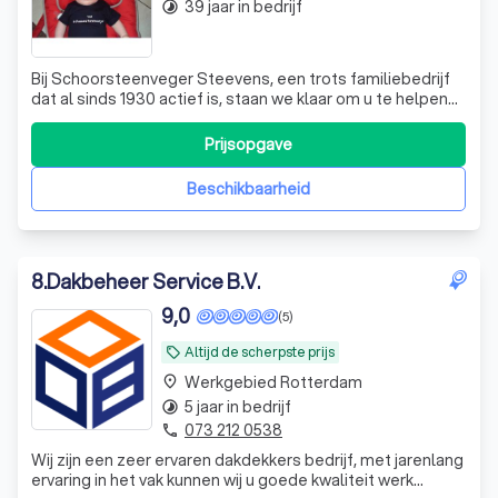
39 jaar in bedrijf
timelapse
Bij Schoorsteenveger Steevens, een trots familiebedrijf
dat al sinds 1930 actief is, staan we klaar om u te helpen
met al uw schoorsteenbehoeften. Of het nu gaat om het
vegen van uw schoorsteen, het plaatsen van een
Prijsopgave
schoorsteenkap, het uitvoeren van een camera-inspectie,
het verwijderen van vogelnes
Beschikbaarheid
8
.
Dakbeheer Service B.V.
9,0
(5)
Altijd de scherpste prijs
local_offer
Werkgebied Rotterdam
place
5 jaar in bedrijf
timelapse
073 212 0538
phone
Wij zijn een zeer ervaren dakdekkers bedrijf, met jarenlang
ervaring in het vak kunnen wij u goede kwaliteit werk