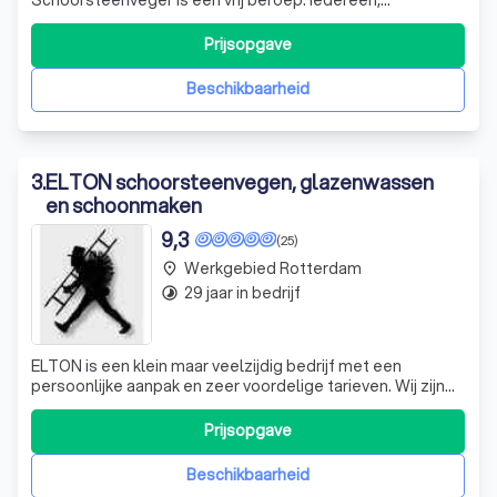
vakbekwaam of niet, kan dit beroep uitoefenen. Er zijn
bedrijven die hun diensten aan de deur aanbieden, vaak
Prijsopgave
gebruiken zij slecht gereedschap en verrichten extra
werkzaamheden waar u niet omgevraagd heeft, ma
Beschikbaarheid
3
.
ELTON schoorsteenvegen, glazenwassen
en schoonmaken
9,3
(25)
Werkgebied Rotterdam
place
29 jaar in bedrijf
timelapse
ELTON is een klein maar veelzijdig bedrijf met een
persoonlijke aanpak en zeer voordelige tarieven. Wij zijn
gespecialiseerd in; ► het vegen van schoorstenen en
rookkanalen. ► het schoonmaken en de glasbewassing
Prijsopgave
van woon- en bedrijfspanden.
Beschikbaarheid