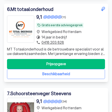
6
.
Mt totaalonderhoud
9,1
(11)
Gratis eerste adviesgesprek
local_offer
Werkgebied Rotterdam
place
14 jaar in bedrijf
timelapse
0418 203 828
phone
MT Totaalonderhoud is de betrouwbare specialist voor al
uw dakwerkzaamheden. Met jarenlange ervaring bieden zij
een compleet pakket aan diensten voor zowel platte als
schuine daken. Diensten van MT Totaalonderhoud:
Prijsopgave
Dakreparatie & Onderhoud: Snel verhelpen van lekkages
en preventief onderhoud om sc
Beschikbaarheid
7
.
Schoorsteenveger Steevens
9,1
(34)
Werkgebied Rotterdam
place