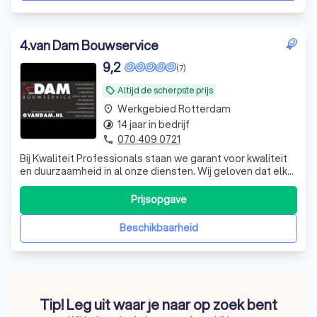
4
.
van Dam Bouwservice
9,2
(7)
Altijd de scherpste prijs
local_offer
Werkgebied Rotterdam
place
14 jaar in bedrijf
timelapse
070 409 0721
phone
Bij Kwaliteit Professionals staan we garant voor kwaliteit
en duurzaamheid in al onze diensten. Wij geloven dat elk
project uniek is en daarom werken we nauw samen met
onze klanten om oplossingen te bieden die perfect
Prijsopgave
aansluiten bij hun wensen en behoeften. Onze expertise
stelt ons in staat om niet
Beschikbaarheid
Tip! Leg uit waar je naar op zoek bent