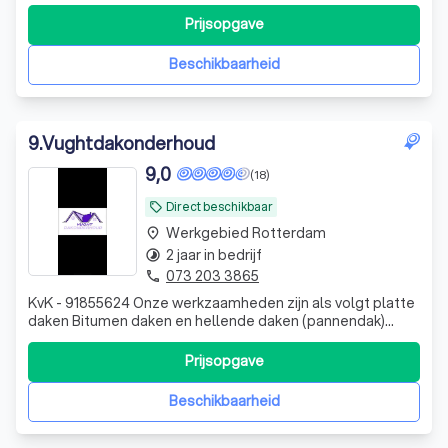
bieden en een snelle service. onze collega's zijn zeer
gedreven (iedere collega) heeft zijn eigen kwaliteit of dit
Prijsopgave
nu gaat om loodwerk of timmerwerk/ volledige
pannendaken of een schoors
Beschikbaarheid
9
.
Vughtdakonderhoud
9,0
(18)
Direct beschikbaar
local_offer
Werkgebied Rotterdam
place
2 jaar in bedrijf
timelapse
073 203 3865
phone
KvK - 91855624 Onze werkzaamheden zijn als volgt platte
daken Bitumen daken en hellende daken (pannendak)
Schoorsteenrenovatie’s dakgoten onderhoud,trespa
plaatsen en loodwerken als ook zink en montage werk
Prijsopgave
Beschikbaarheid