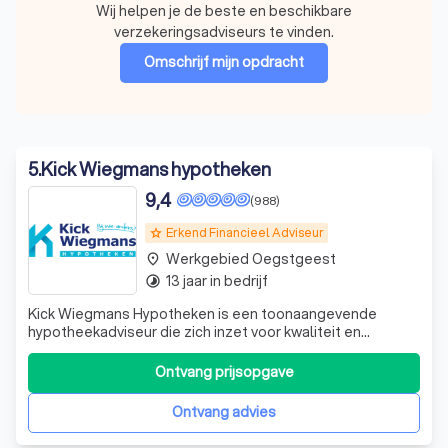
Wij helpen je de beste en beschikbare
verzekeringsadviseurs te vinden.
Omschrijf mijn opdracht
5
.
Kick Wiegmans hypotheken
9,4
(988)
Erkend Financieel Adviseur
grade
Werkgebied Oegstgeest
place
13 jaar in bedrijf
timelapse
Kick Wiegmans Hypotheken is een toonaangevende
hypotheekadviseur die zich inzet voor kwaliteit en
klanttevredenheid. Ons doel is om voor jou de beste en
meest voordelige hypotheek te vinden, ongeacht je
Ontvang prijsopgave
situatie. Of je nu een nieuwbouw- of bestaande woning
koopt, wilt verbouwen, verduurzamen, je ove
Ontvang advies