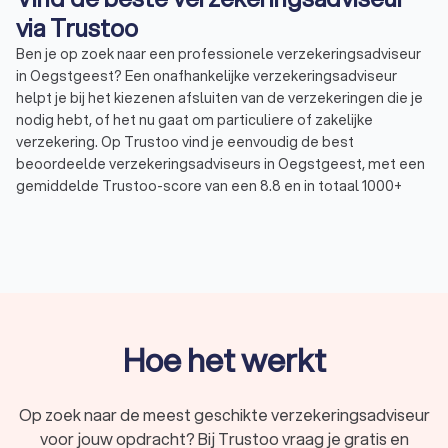
via Trustoo
Ben je op zoek naar een professionele verzekeringsadviseur
in Oegstgeest? Een onafhankelijke verzekeringsadviseur
helpt je bij het kiezenen afsluiten van de verzekeringen die je
nodig hebt, of het nu gaat om particuliere of zakelijke
verzekering. Op Trustoo vind je eenvoudig de best
beoordeelde verzekeringsadviseurs in Oegstgeest, met een
gemiddelde Trustoo-score van een 8.8 en in totaal 1000+
reviews. Vergelijk aanbieders, lees ervaringen van anderen en
vraag vrijblijvend offertes aan.
Wat doet een verzekeringsadviseur?
Een verzekeringsadviseur (of assurantieadviseur) geeft
advies over verzekeringen en helpt je bij het kiezen van de
Hoe het werkt
juiste polissen en aanbieder(s). De belangrijkste taken van
een verzekeringsadviseur zijn:
Analyseren van jouw persoonlijke of zakelijke situatie
Op zoek naar de meest geschikte verzekeringsadviseur
Vergelijken van verzekeringsaanbieders en dekkingen
voor jouw opdracht? Bij Trustoo vraag je gratis en
Adviseren over de beste verzekering voor jouw