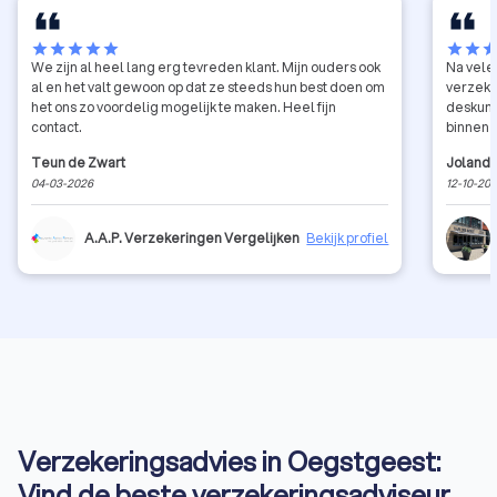
star
star
star
star
star
star
star
sta
We zijn al heel lang erg tevreden klant. Mijn ouders ook
Na vele
al en het valt gewoon op dat ze steeds hun best doen om
verzeker
het ons zo voordelig mogelijk te maken. Heel fijn
deskundig geholpen Bij de eerste kee
contact.
binnen 
Teun de Zwart
Jolande
04-03-2026
12-10-20
A.A.P. Verzekeringen Vergelijken
Bekijk profiel
Verzekeringsadvies in Oegstgeest:
Vind de beste verzekeringsadviseur