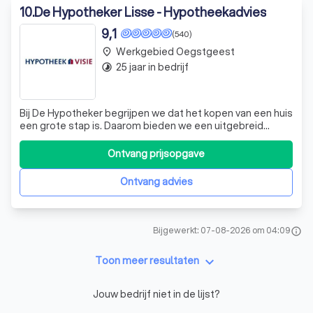
10
.
De Hypotheker Lisse - Hypotheekadvies
9,1
(540)
Werkgebied Oegstgeest
place
25 jaar in bedrijf
timelapse
Bij De Hypotheker begrijpen we dat het kopen van een huis
een grote stap is. Daarom bieden we een uitgebreid
pakket aan verzekeringen aan, speciaal ontworpen voor
huiseigenaren. Ons All In Woonpakket omvat opstal-,
Ontvang prijsopgave
inboedel- en aansprakelijkheidsverzekeringen, allemaal
onder één dak. We bieden een g
Ontvang advies
Bijgewerkt: 07-08-2026 om 04:09
info
keyboard_arrow_down
Toon meer resultaten
Jouw bedrijf niet in de lijst?