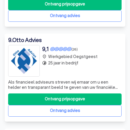
voorwaarden en tarieven aanbieden. Uw persoonlijke
Ontvang prijsopgave
situatie en wensen zijn altijd het uitgangspunt bij onze
advisering.
Ontvang advies
9
.
Otto Advies
9,1
(26)
Werkgebied Oegstgeest
place
25 jaar in bedrijf
timelapse
Als financieel adviseurs streven wij ernaar om u een
helder en transparant beeld te geven van uw financiële
situatie. Wij onderscheiden ons door onze expertise en
streven ernaar om u een volledig onafhankelijk en op maat
Ontvang prijsopgave
gemaakt advies te bieden. Ons doel is om u te helpen bij
het maken van de juist
Ontvang advies