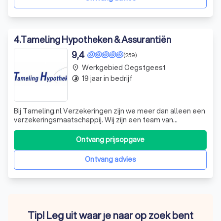
4
.
Tameling Hypotheken & Assurantiën
9,4
(259)
Werkgebied Oegstgeest
place
19 jaar in bedrijf
timelapse
Bij Tameling.nl Verzekeringen zijn we meer dan alleen een
verzekeringsmaatschappij. Wij zijn een team van
deskundige professionals die zich inzetten om u de beste
verzekeringsoplossingen te bieden. Of u nu een starter
Ontvang prijsopgave
bent, wilt doorstromen, een ondernemer bent of wilt
oversluiten, wij hebben de ide
Ontvang advies
Tip! Leg uit waar je naar op zoek bent