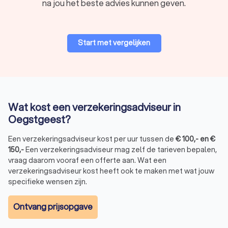
na jou het beste advies kunnen geven.
bedrijven met fysieke bezittingen.
Rechtsbijstandverzekering:
Biedt juridische hulp en
dekking van proceskosten bij geschillen, bijvoorbeeld
over contracten, aankopen of arbeidsconflicten.
Start met vergelijken
Waarom een onafhankelijke
verzekeringsadviseur inschakelen?
Het inschakelen van een onafhankelijke verzekeringsadviseur
Wat kost een verzekeringsadviseur in
biedt meerdere voordelen:
Oegstgeest?
Onafhankelijk advies:
Adviseurs werken niet exclusief
voor één verzekeraar en zoeken de beste optie voor
Een verzekeringsadviseur kost per uur tussen de
jouw situatie.
€
100
,-
en
€
150
,-
Een verzekeringsadviseur mag zelf de tarieven bepalen,
Persoonlijke service:
Een adviseur kijkt naar jouw
vraag daarom vooraf een offerte aan. Wat een
specifieke behoeften en past het advies hierop aan.
verzekeringsadviseur kost heeft ook te maken met wat jouw
Tijdsbesparing:
Zelf verzekeringen vergelijken kost veel
specifieke wensen zijn.
tijd; een adviseur neemt dit werk uit handen.
Optimaal verzekerd:
Met deskundig advies voorkom je
dat je onder- of oververzekerd bent.
Ontvang prijsopgave