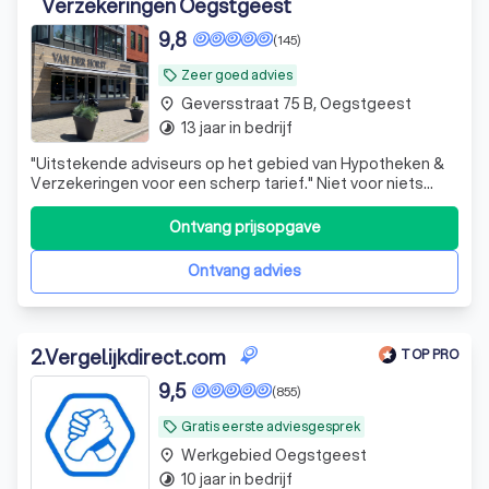
Verzekeringen Oegstgeest
9,8
(145)
Zeer goed advies
local_offer
Geversstraat 75 B, Oegstgeest
place
13 jaar in bedrijf
timelapse
"Uitstekende adviseurs op het gebied van Hypotheken &
Verzekeringen voor een scherp tarief." Niet voor niets
worden wij door onze klanten als zeer goed beoordeeld
en zijn wij ook u graag van dienst.
Ontvang prijsopgave
Ontvang advies
2
.
Vergelijkdirect.com
TOP PRO
9,5
(855)
Gratis eerste adviesgesprek
local_offer
Werkgebied Oegstgeest
place
10 jaar in bedrijf
timelapse