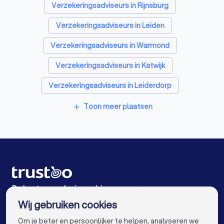
Hypotheekadviseurs in Oegstgeest
Verzekeringsadviseurs in Rijnsburg
Personal trainers in Oegstgeest
Verzekeringsadviseurs in Leiden
Diëtisten in Oegstgeest
Verzekeringsadviseurs in Warmond
Verzekeringsadviseurs in Katwijk
Verzekeringsadviseurs in Leiderdorp
Verzekeringsadviseurs in Voorhout
Toon meer plaatsen
add
Verzekeringsadviseurs in Voorschoten
Verzekeringsadviseurs in Noordwijk (ZH)
Verzekeringsadviseurs in Wassenaar
Verzekeringsadviseurs in Lisse
De beste verzekeringsadviseurs voor jou
Wij gebruiken cookies
Verzekeringsadviseurs in Amsterdam
info@trustoo.nl
Om je beter en persoonlijker te helpen, analyseren we