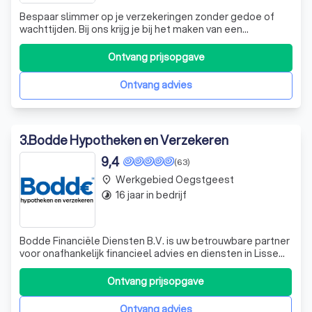
Bespaar slimmer op je verzekeringen zonder gedoe of
wachttijden. Bij ons krijg je bij het maken van een
vergelijking direct overzicht en heb je telefonisch snel een
eerlijk antwoord op je vragen.
Ontvang prijsopgave
Ontvang advies
3
.
Bodde Hypotheken en Verzekeren
9,4
(63)
Werkgebied Oegstgeest
place
16 jaar in bedrijf
timelapse
Bodde Financiële Diensten B.V. is uw betrouwbare partner
voor onafhankelijk financieel advies en diensten in Lisse
en de Bollenstreek. Wij onderscheiden ons door onze
expertise in hypotheekadvies, verzekeringen, financiële
Ontvang prijsopgave
planning en pensioenbeheer. Onze diensten zijn gericht
op zowel particulieren
Ontvang advies