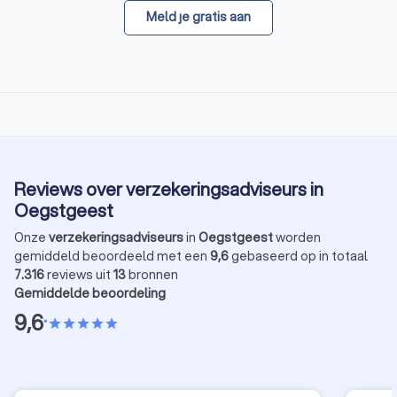
Meld je gratis aan
Reviews over verzekeringsadviseurs in
Oegstgeest
Onze
verzekeringsadviseurs
in
Oegstgeest
worden
gemiddeld beoordeeld met een
9,6
gebaseerd op in totaal
7.316
reviews uit
13
bronnen
Gemiddelde beoordeling
9,6
•
star
star
star
star
star