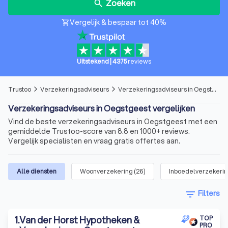
Zoeken
search
Vergelijk & bespaar tot 40%
shopping_cart
Uitstekend
|
4375
reviews
Trustoo
Verzekeringsadviseurs
Verzekeringsadviseurs in Oegstgeest
arrow_forward_ios
arrow_forward_ios
Verzekeringsadviseurs in Oegstgeest vergelijken
Vind de beste verzekeringsadviseurs in Oegstgeest met een
gemiddelde Trustoo-score van 8.8 en 1000+ reviews.
Vergelijk specialisten en vraag gratis offertes aan.
Alle diensten
Woonverzekering
(
26
)
Inboedelverzekeri
filter_list
Filters
1
.
Van der Horst Hypotheken &
TOP
PRO