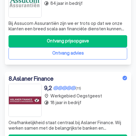
84 jaar in bedrijf
timelapse
Bij Assucom Assurantiën zijn we er trots op dat we onze
klanten een breed scala aan financiële diensten kunnen
bieden. Of u nu advies nodig heeft over verzekeringen,
hypotheken of pensioenen, ons deskundige team staat
Ontvang prijsopgave
klaar om u te helpen. We begrijpen dat elke klant uniek is,
daarom bieden we op ma
Ontvang advies
8
.
Aslaner Finance
9,2
(11)
Werkgebied Oegstgeest
place
18 jaar in bedrijf
timelapse
Onafhankelijkheid staat centraal bij Aslaner Finance. Wij
werken samen met de belangrijkste banken en
verzekeraars in Nederland en kunnen u aantrekkelijke