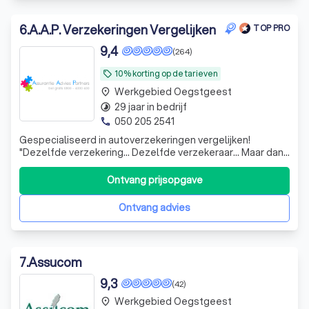
6
.
A.A.P. Verzekeringen Vergelijken
TOP PRO
9,4
(264)
10% korting op de tarieven
local_offer
Werkgebied Oegstgeest
place
29 jaar in bedrijf
timelapse
050 205 2541
phone
Gespecialiseerd in autoverzekeringen vergelijken!
"Dezelfde verzekering... Dezelfde verzekeraar... Maar dan
goedkoper dan rechtstreeks bij de dezelfde
maatschappij" Laagste premie door inlevering provisie..
Ontvang prijsopgave
Laagste premie door collectiviteitskortingen.. Alle
inzittenden zijn gratis meeverzekerd...
Ontvang advies
7
.
Assucom
9,3
(42)
Werkgebied Oegstgeest
place