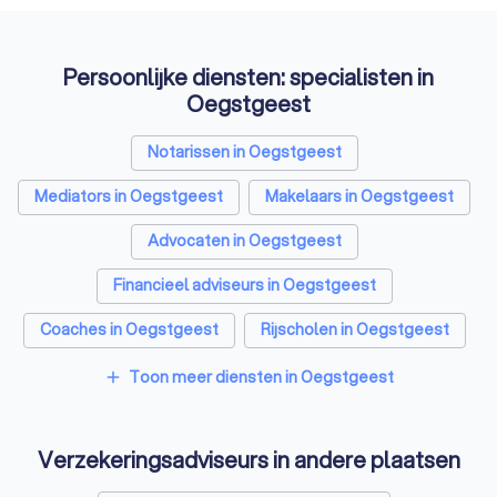
Persoonlijke diensten: specialisten in
Oegstgeest
Notarissen in Oegstgeest
Mediators in Oegstgeest
Makelaars in Oegstgeest
Advocaten in Oegstgeest
Financieel adviseurs in Oegstgeest
Coaches in Oegstgeest
Rijscholen in Oegstgeest
Relatietherapeuten in Oegstgeest
Toon meer diensten in Oegstgeest
add
Psychologen in Oegstgeest
Verzekeringsadviseurs in andere plaatsen
Belastingadviseurs in Oegstgeest