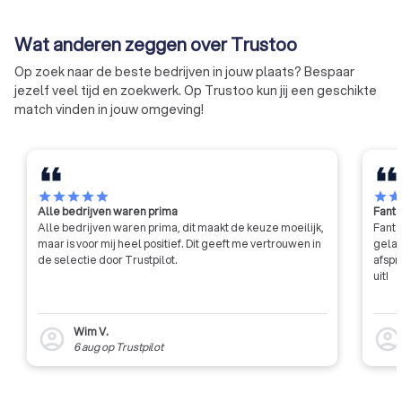
verzekerd bent. Zo geniet je van een gerust hart, zonder
klachten, als alternatief voor de
het algemeen. Als 
onnodige kosten.
rechter.
bent naar een gekw
Wat anderen zeggen over Trustoo
en betrouwbare taxa
Op zoek naar de beste bedrijven in jouw plaats? Bespaar
NRVT-registratie 
jezelf veel tijd en zoekwerk. Op Trustoo kun jij een geschikte
indicator.
match vinden in jouw omgeving!
star
star
star
star
star
star
sta
Alle bedrijven waren prima
Fanta
Alle bedrijven waren prima, dit maakt de keuze moeilijk,
Fanta
maar is voor mij heel positief. Dit geeft me vertrouwen in
gelat
de selectie door Trustpilot.
afspr
uit!
Wim V.
account_circle
account_circl
6 aug
op
Trustpilot