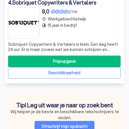
4
.
Sobriquet Copywriters & Vertalers
9,0
(15)
Werkgebied Katwijk
place
15 jaar in bedrijf
timelapse
Sobriquet Copywriters & Vertalers is klein. Een dag heeft
24 uur. Er is maar zoveel wat we kunnen schrijven en
vertalen. Dat betekent dat we keuzes moeten maken. We
willen schrijven. Bedenken. Creëren. We zijn geen
Prijsopgave
managers. We zijn ambachtslieden. En we willen eer van
ons werk. Net als het sel
Beschikbaarheid
Tip! Leg uit waar je naar op zoek bent
Wij helpen je de beste en beschikbare tekstschrijvers te
vinden.
Omschrijf mijn opdracht