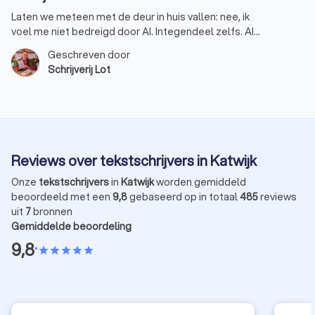
Laten we meteen met de deur in huis vallen: nee, ik
voel me niet bedreigd door AI. Integendeel zelfs. AI
is een handige assistent geworden in mijn werk als
Geschreven door
schrijver, maar geen vervanger. Dat is een belangrijk
Schrijverij Lot
verschil. Schrijven is voor mij en voor veel collega’s
niet alleen maar een kwestie van woorden op papier
zetten. Het is het vertalen van een gevoel, van een
bedoeling, van diepgang. Alleen zo kan een
boodschap overgebracht worden die niet alleen
gelezen, maar ook gevoeld wordt. Dat is precies
Reviews over tekstschrijvers in Katwijk
waar AI nog altijd tekortschiet.
Onze
tekstschrijvers
in
Katwijk
worden gemiddeld
beoordeeld met een
9,8
gebaseerd op in totaal
485
reviews
uit
7
bronnen
Gemiddelde beoordeling
9,8
•
star
star
star
star
star