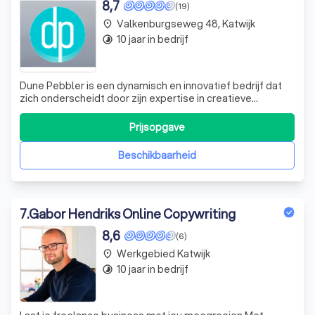
8,7
(19)
Valkenburgseweg 48, Katwijk
place
10 jaar in bedrijf
timelapse
Dune Pebbler is een dynamisch en innovatief bedrijf dat
zich onderscheidt door zijn expertise in creatieve
marketing en webdevelopment. Ontstaan uit de
samenvoeging van Dune Reclamebureau en
Prijsopgave
internetbureau Pebbler, combineren we meer dan 30 jaar
ervaring in vastgoedmarketing met de frisse inzichten
Beschikbaarheid
7
.
Gabor Hendriks Online Copywriting
8,6
(6)
Werkgebied Katwijk
place
10 jaar in bedrijf
timelapse