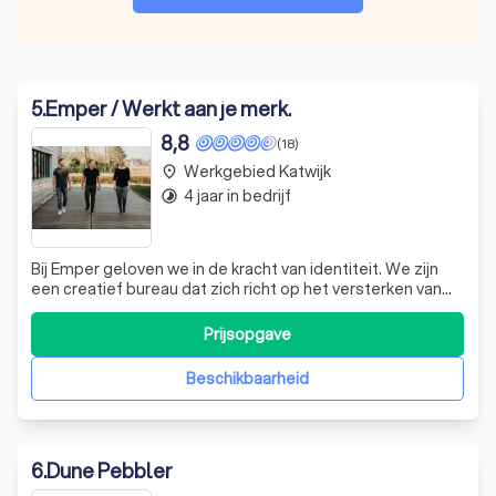
5
.
Emper / Werkt aan je merk.
8,8
(18)
Werkgebied Katwijk
place
4 jaar in bedrijf
timelapse
Bij Emper geloven we in de kracht van identiteit. We zijn
een creatief bureau dat zich richt op het versterken van
merkidentiteiten, en we beginnen altijd bij de kern van
jouw organisatie. Met meer dan 30 jaar ervaring in branding
Prijsopgave
en communicatie, helpen we bedrijven in Zuid-Holland om
hun unieke ve
Beschikbaarheid
6
.
Dune Pebbler