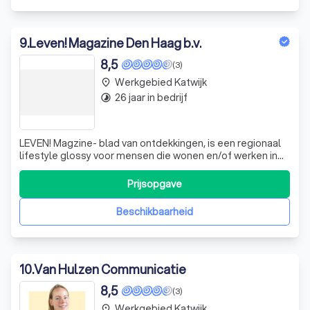
9
.
Leven! Magazine Den Haag b.v.
8,5
(3)
Werkgebied Katwijk
place
26 jaar in bedrijf
timelapse
LEVEN! Magzine- blad van ontdekkingen, is een regionaal
lifestyle glossy voor mensen die wonen en/of werken in
de regio Haaglanden. Met aandacht voor bijzondere
mensen, projecten, plekken en producten, brengen we
Prijsopgave
een inspirerende en onderhoudende mix van verhalen die
dichtbij de lezer staan. Met ee
Beschikbaarheid
10
.
Van Hulzen Communicatie
8,5
(3)
Werkgebied Katwijk
place