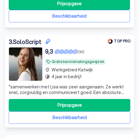
Prijsopgave
Beschikbaarheid
3
.
SoloScript
TOP PRO
9,3
(30)
Gratis kennismakingsgesprek
local_offer
Werkgebied Katwijk
place
4 jaar in bedrijf
timelapse
"
samenwerken met Lisa was zeer aangenaam. Ze werkt
snel, zorgvuldig en communiceert goed. Een absolute
aanrader voor wie op zoek is naar uitstekende
samenwerking!
"
Prijsopgave
Beschikbaarheid