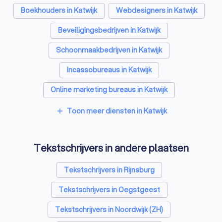
Boekhouders in Katwijk
Webdesigners in Katwijk
Beveiligingsbedrijven in Katwijk
Schoonmaakbedrijven in Katwijk
Incassobureaus in Katwijk
Online marketing bureaus in Katwijk
Vertaalbureaus in Katwijk
Toon meer diensten in Katwijk
add
SEO-specialisten in Katwijk
Tekstschrijvers in andere plaatsen
Grafisch ontwerpers in Katwijk
Reclamebureaus in Katwijk
Accountants in Katwijk
Tekstschrijvers in Rijnsburg
Tekstschrijvers in Oegstgeest
Tekstschrijvers in Noordwijk (ZH)