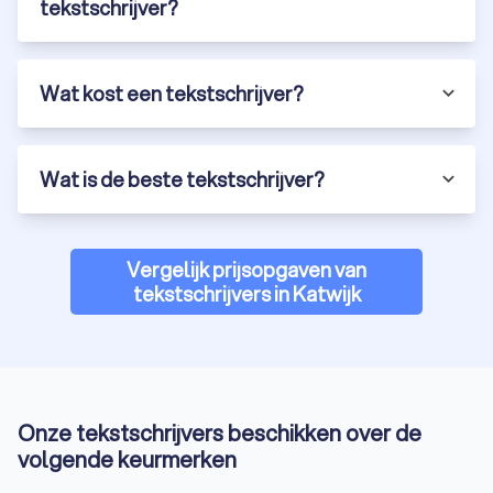
Tekstschrijvers gezocht in Katwijk? Trustoo
tekstschrijver?
helpt je verder
Professionele freelance tekstschrijver gezocht die jouw
boodschap helder en overtuigend overbrengt? Of wil je
Wat kost een tekstschrijver?
bestaande webteksten laten optimaliseren voor een betere
vindbaarheid en impact? Bij Trustoo vind je eenvoudig ervaren
en deskundige tekstschrijvers in Katwijk die perfect
aansluiten bij jouw wensen en behoeften.
Wat is de beste tekstschrijver?
Een goede tekstschrijver helpt je niet alleen met pakkende en
foutloze content, maar zorgt er ook voor dat jouw teksten
beter scoren in zoekmachines. Of het nu gaat om
Vergelijk prijsopgaven van
webteksten, blogs, productbeschrijvingen of andere content:
tekstschrijvers in Katwijk
een specialist maakt het verschil.
Vraag vandaag nog vrijblijvend een offerte aan en ontdek hoe
een ervaren tekstschrijver in Katwijk jouw online zichtbaarheid
en succes kan vergroten.
Onze tekstschrijvers beschikken over de
volgende keurmerken