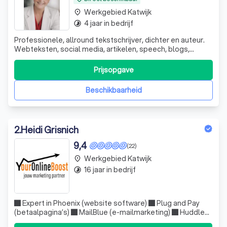
Werkgebied Katwijk
place
4 jaar in bedrijf
timelapse
Professionele, allround tekstschrijver, dichter en auteur.
Webteksten, social media, artikelen, speech, blogs,
columns, nieuwsbrieven etc. Ervaring en samenwerking
met uitgeverij.
Prijsopgave
Beschikbaarheid
2
.
Heidi Grisnich
9,4
(22)
Werkgebied Katwijk
place
16 jaar in bedrijf
timelapse
■ Expert in Phoenix (website software) ■ Plug and Pay
(betaalpagina’s) ■ MailBlue (e-mailmarketing) ■ Huddle
(e-learning) ■ FB / IG / Google ads.