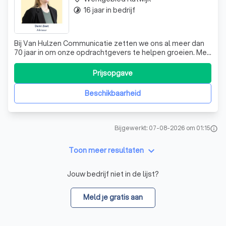
16 jaar in bedrijf
timelapse
Bij Van Hulzen Communicatie zetten we ons al meer dan
70 jaar in om onze opdrachtgevers te helpen groeien. Met
een team van twintig professionals combineren we
strategie, creatie en content om effectieve
Prijsopgave
communicatie te realiseren. Onze rijke geschiedenis
begon in 1950, toen Kick van Hulzen het eers
Beschikbaarheid
Bijgewerkt: 07-08-2026 om 01:15
info
keyboard_arrow_down
Toon meer resultaten
Jouw bedrijf niet in de lijst?
Meld je gratis aan