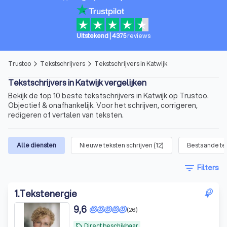
Uitstekend
|
4375
reviews
Trustoo
Tekstschrijvers
Tekstschrijvers in Katwijk
arrow_forward_ios
arrow_forward_ios
Tekstschrijvers in Katwijk vergelijken
Bekijk de top 10 beste tekstschrijvers in Katwijk op Trustoo.
Objectief & onafhankelijk. Voor het schrijven, corrigeren,
redigeren of vertalen van teksten.
Alle diensten
Nieuwe teksten schrijven
(
12
)
Bestaande te
filter_list
Filters
1
.
Tekstenergie
9,6
(26)
Direct beschikbaar
local_offer