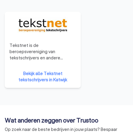
Tekstnet is de
beroepsvereniging van
tekstschrijvers en andere
tekstprofessionals in Nederland
en Vlaanderen. Ons doel is om
Bekijk alle Tekstnet
tekstschrijvers te
tekstschrijvers in Katwijk
professionaliseren en collegiaal
contact tussen leden te
stimuleren. Tekstnet is
opgericht in 1990 en bestaat dus
al meer dan een kwarteeuw. Er
hebben zich nu zo’n 350 leden bij
Wat anderen zeggen over Trustoo
de vereniging aangesloten.
Op zoek naar de beste bedrijven in jouw plaats? Bespaar