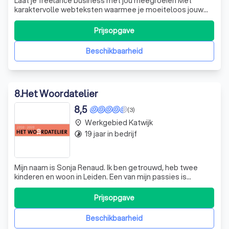
Laat je freelance business met jou meegroeien Met
karaktervolle webteksten waarmee je moeiteloos jouw
favoriete klanten aantrekt Leuke klanten die op jou
afkomen Je wilt een website die klanten aantrekt. Léuke
Prijsopgave
klanten die je energie geven. Die voor jou in de rij staan,
omdat jij precies bent wat z
Beschikbaarheid
8
.
Het Woordatelier
8,5
(3)
Werkgebied Katwijk
place
19 jaar in bedrijf
timelapse
Mijn naam is Sonja Renaud. Ik ben getrouwd, heb twee
kinderen en woon in Leiden. Een van mijn passies is
geschiedenis. Daarom koos ik voor de studie
Geschiedenis aan de Universiteit Leiden en deze heb ik
Prijsopgave
ook afgerond. Daarna heb ik eerst een aantal jaren bij de
bekende Leidse boekhandel Kooyker gewe
Beschikbaarheid