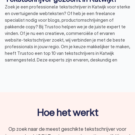
Zoek je een professionele tekstschrijver in Katwijk voor sterke
en overtuigende webteksten? Of heb je een freelance
specialist nodig voor blogs, productomschrijvingen of
pakkende copy? Bij Trustoo helpen we je de juiste expert te
vinden. Of je nu een creatieve, commerciële of ervaren
website-tekstschrijver zoekt, wij verbinden je met de beste
professionals in jouw regio. Om je keuze makkelijker te maken,
heeft Trustoo een top 10 van tekstschrijvers in Katwijk
samengesteld. Deze experts zijn ervaren, deskundig en
beoordeeld met een uitstekende Trustoo-score van 8.9. Zo
kies je eenvoudig de tekstschrijver die perfect aansluit bij
jouw wensen en behoeften.
Wat doet een tekstschrijver in Katwijk?
Een tekstschrijver helpt bedrijven en ondernemers met het
Hoe het werkt
creëren van pakkende en effectieve webteksten. Deze
teksten vergroten niet alleen de online zichtbaarheid, maar
stimuleren ook conversies en klantbetrokkenheid. Heb je een
Op zoek naar de meest geschikte tekstschrijver voor
frisse, overtuigende tekst nodig of wil je bestaande content