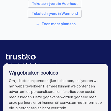
Tekstschrijvers in Voorhout
Tekstschrijvers in Warmond
Tekstschrijvers in Leiden
Toon meer plaatsen
add
Tekstschrijvers in Voorschoten
Tekstschrijvers in Wassenaar
Tekstschrijvers in Leiderdorp
Tekstschrijvers in Lisse
De beste tekstschrijvers voor jou
Wij gebruiken cookies
Tekstschrijvers in Amsterdam
info@trustoo.nl
Om je beter en persoonlijker te helpen, analyseren we
Tekstschrijvers in Rotterdam
het websiteverkeer. Hiermee kunnen we content en
advertenties personaliseren en functies voor social
Tekstschrijvers in Den Haag
media bieden. Deze gegevens worden gedeeld met
onze partners en zij kunnen dit aanvullen met informatie
Tekstschrijvers in Utrecht
keyboard_arrow_down
VOOR PARTICULIEREN
die je eerder aan ze hebt verstrekt.