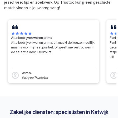
jezelf veel tijd en zoekwerk. Op Trustoo kun jij een geschikte
match vinden in jouw omgeving!
star
star
star
star
star
star
sta
Alle bedrijven waren prima
Fanta
Alle bedrijven waren prima, dit maakt de keuze moeilijk,
Fanta
maar is voor mij heel positief. Dit geeft me vertrouwen in
gelat
de selectie door Trustpilot.
afspr
uit!
Wim V.
account_circle
account_circl
6 aug
op
Trustpilot
Zakelijke diensten: specialisten in Katwijk