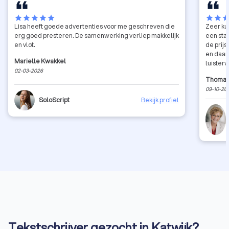
star
star
star
star
star
star
star
sta
Lisa heeft goede advertenties voor me geschreven die
Zeer ku
erg goed presteren. De samenwerking verliep makkelijk
een stap
en vlot.
de prijs
en daar
Marielle Kwakkel
luister
02-03-2026
Thomas
09-10-20
SoloScript
Bekijk profiel
Tekstschrijver gezocht in Katwijk?