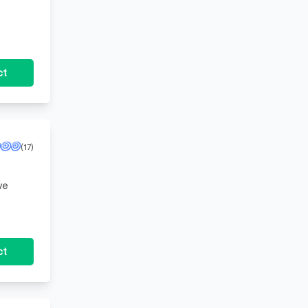
n
ct
(17)
ct