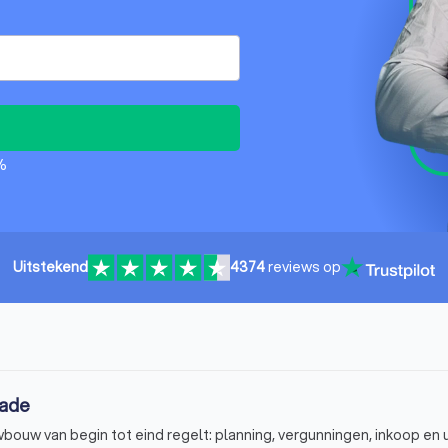
%
Uitstekend
4374
reviews op
made
ouw van begin tot eind regelt: planning, vergunningen, inkoop en u