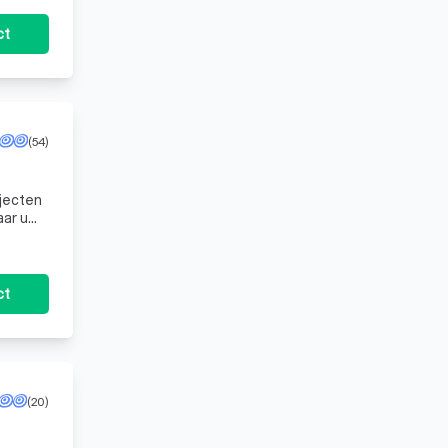
ct
 opmetingen
(54)
n eventuele
ojecten
tig op de
aar u
ct
(20)