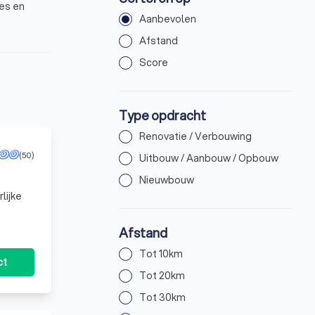
ies en
Aanbevolen
Afstand
Score
Type opdracht
Renovatie / Verbouwing
(50)
Uitbouw / Aanbouw / Opbouw
Nieuwbouw
lijke
nd
Afstand
grotere
Tot 10km
ct
oordeelt de
Tot 20km
 planning
Tot 30km