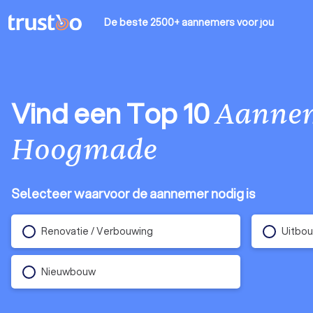
De beste 2500+ aannemers
voor jou
Vind een Top 10
Aanne
Hoogmade
Selecteer waarvoor de aannemer nodig is
Renovatie / Verbouwing
Uitbo
Nieuwbouw