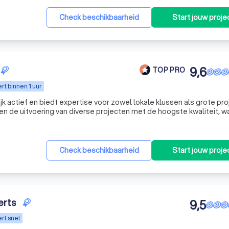
Check beschikbaarheid
Start jouw proje
De aannemer komt bij jou thuis om de huidige situatie te bekijken,
initieve offerte en een duidelijke planning voor het project.
9,6
TOP PRO
t binnen 1 uur
 vergunningen, het leveren van de materialen en het aansturen va
jk actief en biedt expertise voor zowel lokale klussen als grote pr
 De aannemer vormt jouw vaste aanspreekpunt en houdt je regelma
n de uitvoering van diverse projecten met de hoogste kwaliteit, w
t. Of het nu gaat om periodiek onderhoud van vastgoed en privéwoningen in de R
Check beschikbaarheid
Start jouw proje
met de aannemer loop je het resultaat na en bespreek je eventuele
cieel opgeleverd.
erts
9,5
rt snel