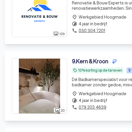
Renovatie & Bouw Experts is 
renovatiewerkzaamheden. Sinds
schilderwerk tot tegelzetten,
Werkgebied Hoogmade
place
klantgerichte aanpak leveren w
4 jaar in bedrijf
timelapse
030 304 7201
phone
129
photo_size_select_actual
9
.
Kern & Kroon
10% korting op de tarieven
local_offer
Dé Badkamerspecialist voor renovati
badkamer zonder gedoe, misverstande
begeleiden wij het complete t
Werkgebied Hoogmade
place
deskundig advies over san
4 jaar in bedrijf
timelapse
079 203 4639
phone
20
photo_size_select_actual