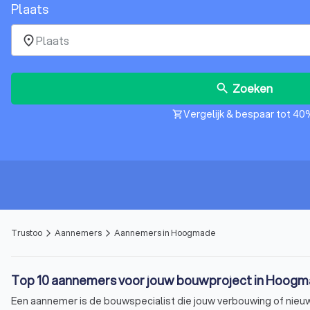
Plaats
place
Zoeken
search
Vergelijk & bespaar tot 40
shopping_cart
Trustoo
Aannemers
Aannemers in Hoogmade
arrow_forward_ios
arrow_forward_ios
Top 10 aannemers voor jouw bouwproject in Hoog
Een aannemer is de bouwspecialist die jouw verbouwing of nieuwb