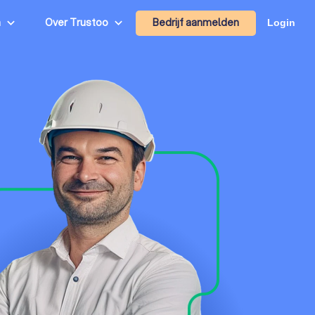
Bedrijf aanmelden
n
Over Trustoo
Login