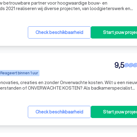
uw betrouwbare partner voor hoogwaardige bouw- en
 2021 realiseren wij diverse projecten, van loodgieterswerk en
 stucwerk en timmerwerk. Met vakmanschap, oog voor detail en ee
ij kwa
Check beschikbaarheid
Start jouw proje
9,5
Reageert binnen 1 uur
es, creaties en zonder Onverwachte kosten. Wilt u een nieuwe
n of ONVERWACHTE KOSTEN? Als badkamerspecialist
raject van begin tot het einde. Van een doordacht 3D-ontwerp en
Check beschikbaarheid
Start jouw proje