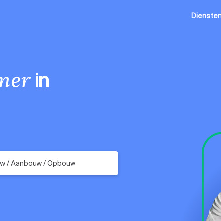
Dienste
in
mer
uw / Aanbouw / Opbouw