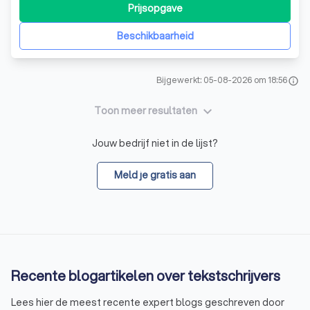
samenwerking!
"
Prijsopgave
Beschikbaarheid
Bijgewerkt: 05-08-2026 om 18:56
info
keyboard_arrow_down
Toon meer resultaten
Jouw bedrijf niet in de lijst?
Meld je gratis aan
Recente blogartikelen over tekstschrijvers
Lees hier de meest recente expert blogs geschreven door