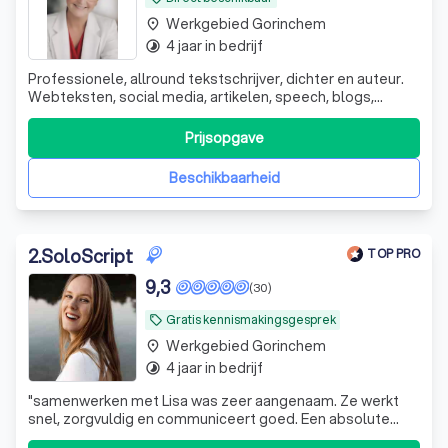
Werkgebied Gorinchem
place
4 jaar in bedrijf
timelapse
Professionele, allround tekstschrijver, dichter en auteur.
Webteksten, social media, artikelen, speech, blogs,
columns, nieuwsbrieven etc. Ervaring en samenwerking
met uitgeverij.
Prijsopgave
Beschikbaarheid
2
.
SoloScript
TOP PRO
9,3
(30)
Gratis kennismakingsgesprek
local_offer
Werkgebied Gorinchem
place
4 jaar in bedrijf
timelapse
"
samenwerken met Lisa was zeer aangenaam. Ze werkt
snel, zorgvuldig en communiceert goed. Een absolute
aanrader voor wie op zoek is naar uitstekende