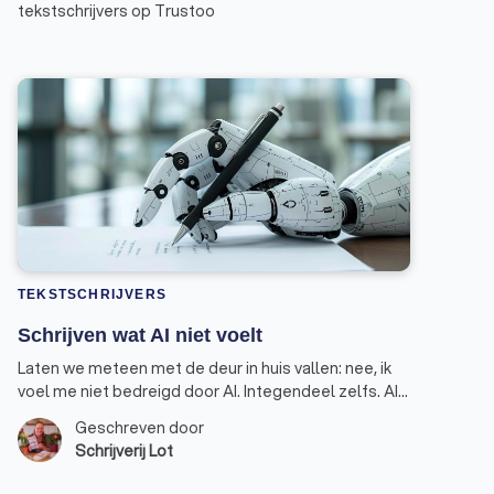
tekstschrijvers op Trustoo
TEKSTSCHRIJVERS
Schrijven wat AI niet voelt
Laten we meteen met de deur in huis vallen: nee, ik
voel me niet bedreigd door AI. Integendeel zelfs. AI
is een handige assistent geworden in mijn werk als
Geschreven door
schrijver, maar geen vervanger. Dat is een belangrijk
Schrijverij Lot
verschil. Schrijven is voor mij en voor veel collega’s
niet alleen maar een kwestie van woorden op papier