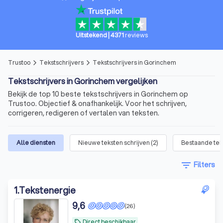
Uitstekend
|
4371
reviews
Trustoo
Tekstschrijvers
Tekstschrijvers in Gorinchem
arrow_forward_ios
arrow_forward_ios
Tekstschrijvers in Gorinchem vergelijken
Bekijk de top 10 beste tekstschrijvers in Gorinchem op
Trustoo. Objectief & onafhankelijk. Voor het schrijven,
corrigeren, redigeren of vertalen van teksten.
Alle diensten
Nieuwe teksten schrijven
(
2
)
Bestaande tek
filter_list
Filters
1
.
Tekstenergie
9,6
(26)
Direct beschikbaar
local_offer