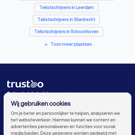
Accountants in Gorinchem
Tekstschrijvers in Leerdam
Tekstschrijvers in Sliedrecht
Tekstschrijvers in Schoonhoven
Tekstschrijvers in Raamsdonksveer
Toon meer plaatsen
add
Tekstschrijvers in Waalwijk
Tekstschrijvers in Zaltbommel
Tekstschrijvers in Papendrecht
Tekstschrijvers in Vianen
De beste tekstschrijvers voor jou
Wij gebruiken cookies
Tekstschrijvers in Amsterdam
info@trustoo.nl
Om je beter en persoonlijker te helpen, analyseren we
Tekstschrijvers in Rotterdam
het websiteverkeer. Hiermee kunnen we content en
advertenties personaliseren en functies voor social
Tekstschrijvers in Den Haag
media bieden. Deze gegevens worden gedeeld met