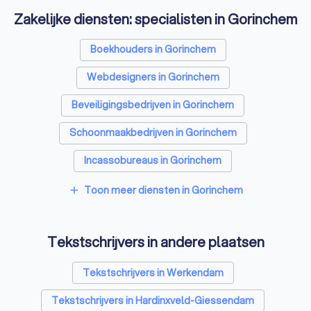
Zakelijke diensten: specialisten in Gorinchem
Boekhouders in Gorinchem
Webdesigners in Gorinchem
Beveiligingsbedrijven in Gorinchem
Schoonmaakbedrijven in Gorinchem
Incassobureaus in Gorinchem
Online marketing bureaus in Gorinchem
Toon meer diensten in Gorinchem
add
Vertaalbureaus in Gorinchem
Tekstschrijvers in andere plaatsen
SEO-specialisten in Gorinchem
Grafisch ontwerpers in Gorinchem
Tekstschrijvers in Werkendam
Reclamebureaus in Gorinchem
Tekstschrijvers in Hardinxveld-Giessendam