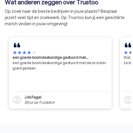
Wat anderen zeggen over Trustoo
Op zoek naar de beste bedrijven in jouw plaats? Bespaar
jezelf veel tijd en zoekwerk. Op Trustoo kun jij een geschikte
match vinden in jouw omgeving!
star
star
star
star
star
star
sta
een goede boomdeskundige gestuurd met…
Wat j
een goede boomdeskundige gestuurd met deze indier
ze be
goed gedaan.
J.M.Fagel
account_circle
account_circl
30 jul
op
Trustpilot