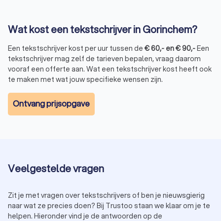
je altijd gematcht wordt aan een relevante
tekstschrijver.
Wat kost een tekstschrijver in Gorinchem?
Lees klantbeoordelingen:
Ervaringen van anderen geven
een goed beeld van de kwaliteit en betrouwbaarheid van
de schrijver. Via Trustoo lees je alle beschikbare reviews
Een tekstschrijver kost per uur tussen de
€
60
,-
en
€
90
,-
Een
van een tekstschrijfbureau heel overzichtelijk.
tekstschrijver mag zelf de tarieven bepalen, vraag daarom
Vraag om een proeftekst:
Zo ontdek je of de schrijfstijl
vooraf een offerte aan. Wat een tekstschrijver kost heeft ook
past bij jouw merk en doelgroep. Ook geeft het een
te maken met wat jouw specifieke wensen zijn.
beeld van de vaardigheden van de tekstschrijver.
Controleer SEO-kennis:
Als je webteksten nodig hebt, is
Ontvang prijsopgave
het belangrijk dat de tekstschrijver deze optimaliseert
voor zoekmachines. Wil je iemand met extra SEO-
ervaring? Kies dan voor een
SEO-specialist
.
Vergelijk prijzen:
De tarieven van freelance
tekstschrijvers kunnen verschillen. Vraag offertes aan
om een goede prijs-kwaliteitverhouding te vinden.
Veelgestelde vragen
Informeer naar extra diensten:
Sommige tekstschrijvers
bieden aanvullende services zoals contentplanning,
zoekwoordonderzoek en conversie-optimalisatie.
Zit je met vragen over tekstschrijvers of ben je nieuwsgierig
Met deze tips vind je eenvoudig een tekstschrijver in
naar wat ze precies doen? Bij Trustoo staan we klaar om je te
Gorinchem die jouw boodschap helder, professioneel en
helpen. Hieronder vind je de antwoorden op de