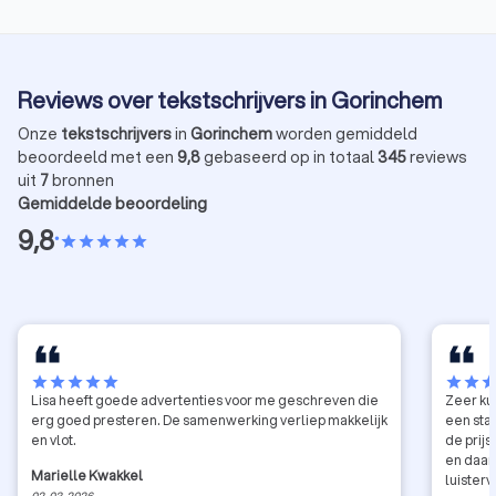
zetten. Het is het vertalen van een gevoel, van een
bedoeling, van diepgang. Alleen zo kan een
boodschap overgebracht worden die niet alleen
gelezen, maar ook gevoeld wordt. Dat is precies
Reviews over tekstschrijvers in Gorinchem
waar AI nog altijd tekortschiet.
Onze
tekstschrijvers
in
Gorinchem
worden gemiddeld
beoordeeld met een
9,8
gebaseerd op in totaal
345
reviews
uit
7
bronnen
Gemiddelde beoordeling
9,8
•
star
star
star
star
star
star
star
star
star
star
star
star
sta
Lisa heeft goede advertenties voor me geschreven die
Zeer ku
erg goed presteren. De samenwerking verliep makkelijk
een stap
en vlot.
de prijs
en daar
Marielle Kwakkel
luister
02-03-2026