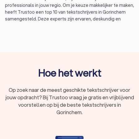
professionals in jouw regio. Om je keuze makkelijker te maken,
heeft Trustoo een top 10 van tekstschrijvers in Gorinchem
samengesteld. Deze experts zijn ervaren, deskundig en
beoordeeld met een uitstekende Trustoo-score van 8.8. Zo
kies je eenvoudig de tekstschrijver die perfect aansluit bij
jouw wensen en behoeften.
Wat doet een tekstschrijver in Gorinchem?
Een tekstschrijver helpt bedrijven en ondernemers met het
Hoe het werkt
creëren van pakkende en effectieve webteksten. Deze
teksten vergroten niet alleen de online zichtbaarheid, maar
stimuleren ook conversies en klantbetrokkenheid. Heb je een
Op zoek naar de meest geschikte tekstschrijver voor
frisse, overtuigende tekst nodig of wil je bestaande content
jouw opdracht? Bij Trustoo vraag je gratis en vrijblijvend
verbeteren, een freelance schrijver of tekstschrijfbureau in
voorstellen op bij de beste tekstschrijvers in
Gorinchem biedt de juiste ondersteuning.
Gorinchem.
De belangrijkste taken van een tekstschrijver zijn:
Nieuwe teksten schrijven:
een tekstschrijver ontwikkelt
krachtige en boeiende content die aansluit bij jouw
doelgroep en merkidentiteit.
Bestaande teksten redigeren:
met een scherpe blik