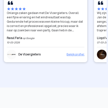
star
star
star
star
star
star
star
sta
Onlangs zaken gedaan met De Vloergieters. Overall
Wij zij
een fijne ervaring en het eindresultaat was top.
Jan de K
Gedurende het proces was een kleine hiccup, maar dat
aangezi
is correct en professioneel opgelost, precies waar ik
afstemm
naar op zoek ben naar een partij. Gaan heb in de
trapreno
toekomst zeker nog meer inhuren.
uitstek
Raoul Farla
Lloyd V
op Google
10-03-2026
07-03-20
De Vloergieters
Bekijk profiel