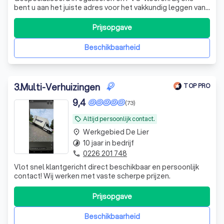
bent u aan het juiste adres voor het vakkundig leggen van
uw nieuwe vloer. Wij combineren vakmanschap met oog
voor detail en werken alleen met materialen van
Prijsopgave
topkwaliteit. Wat kunt u van ons verwachten? ✔ Kwaliteit:
We gebruiken uitsluitend hoog
Beschikbaarheid
3
.
Multi-Verhuizingen
TOP PRO
9,4
(73)
Altijd persoonlijk contact.
local_offer
Werkgebied De Lier
place
10 jaar in bedrijf
timelapse
0226 201 748
phone
Vlot snel klantgericht direct beschikbaar en persoonlijk
contact! Wij werken met vaste scherpe prijzen.
Prijsopgave
Beschikbaarheid