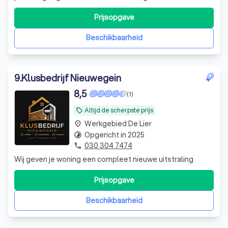
Betrouwbaar vakwerk met oog voor detail.
Prijsopgave
Beschikbaarheid
9
.
Klusbedrijf Nieuwegein
8,5
(1)
Altijd de scherpste prijs
local_offer
Werkgebied De Lier
place
Opgericht in 2025
timelapse
030 304 7474
phone
Wij geven je woning een compleet nieuwe uitstraling
Prijsopgave
Beschikbaarheid