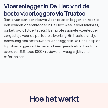
Vloerenlegger in De Lier: vind de
beste vloerleggers via Trustoo
Ben je van plan een nieuwe vloer te laten leggen en zoek je
een ervaren vloerenlegger in De Lier? Kies je voor laminaat,
parket, pvc of vloertegels? Een professionele vloerlegger
zorgt altijd voor de perfecte afwerking. Bij Trustoo vind je
eenvoudig een betrouwbare vloerlegger in De Lier. Bekijk de
top vloerleggers in De Lier met een gemiddelde Trustoo-
score van 8.8, lees 1000+ reviews en vraag vrijblijvend
offertes aan.
Wat is een vloerenlegger?
Een vloerlegger is een vakspecialist die gespecialiseerd is in
het plaatsen van verschillende soorten vloeren. Dit kan
variëren van laminaat en tapijt tot houten vloeren, tegels en
visgraatpatronen. Het werk van een vloerlegger bestaat uit
Hoe het werkt
meerdere stappen, waaronder voorbereiding, installatie en
afwerking.