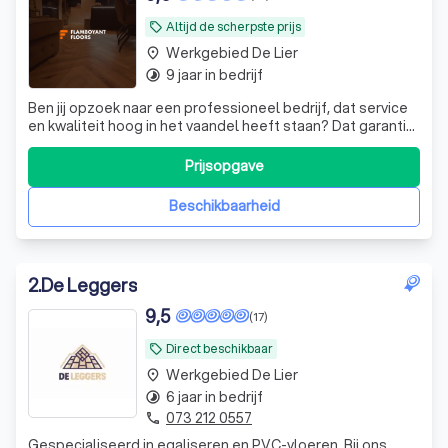
Altijd de scherpste prijs
local_offer
Werkgebied De Lier
place
9 jaar in bedrijf
timelapse
Ben jij opzoek naar een professioneel bedrijf, dat service
en kwaliteit hoog in het vaandel heeft staan? Dat garantie
geeft op de producten én diensten? En òòk nog eens met
de laagste prijsgarantie?
Prijsopgave
Beschikbaarheid
2
.
De Leggers
9,5
(17)
Direct beschikbaar
local_offer
Werkgebied De Lier
place
6 jaar in bedrijf
timelapse
073 212 0557
phone
Gespecialiseerd in egaliseren en PVC-vloeren. Bij ons