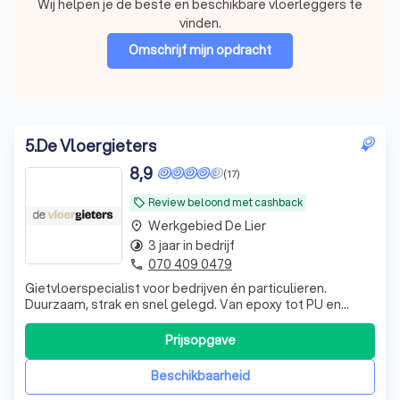
Wij helpen je de beste en beschikbare vloerleggers te
vinden.
Omschrijf mijn opdracht
5
.
De Vloergieters
8,9
(17)
Review beloond met cashback
local_offer
Werkgebied De Lier
place
3 jaar in bedrijf
timelapse
070 409 0479
phone
Gietvloerspecialist voor bedrijven én particulieren.
Duurzaam, strak en snel gelegd. Van epoxy tot PU en
PMMA – topkwaliteit en service voor elke ruimte.
Prijsopgave
Beschikbaarheid