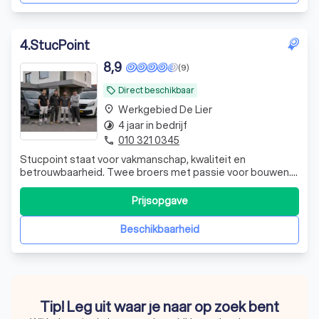
4
.
StucPoint
8,9
(9)
Direct beschikbaar
local_offer
Werkgebied De Lier
place
4 jaar in bedrijf
timelapse
010 321 0345
phone
Stucpoint staat voor vakmanschap, kwaliteit en
betrouwbaarheid. Twee broers met passie voor bouwen.
Strak stucwerk, exclusieve afwerkingen en duurzame
vloeren. Perfect uitgevoerd én met garantie.
Prijsopgave
Beschikbaarheid
Tip! Leg uit waar je naar op zoek bent