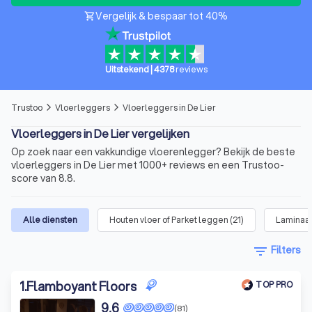
Vergelijk & bespaar tot 40%
shopping_cart
Uitstekend
|
4378
reviews
Trustoo
Vloerleggers
Vloerleggers in De Lier
arrow_forward_ios
arrow_forward_ios
Vloerleggers in De Lier vergelijken
Op zoek naar een vakkundige vloerenlegger? Bekijk de beste
vloerleggers in De Lier met 1000+ reviews en een Trustoo-
score van 8.8.
Alle diensten
Houten vloer of Parket leggen
(
21
)
Laminaa
filter_list
Filters
1
.
Flamboyant Floors
TOP PRO
9,6
(81)