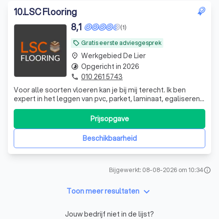
10
.
LSC Flooring
8,1
(1)
Gratis eerste adviesgesprek
local_offer
Werkgebied De Lier
place
Opgericht in 2026
timelapse
010 261 5743
phone
Voor alle soorten vloeren kan je bij mij terecht. Ik ben
expert in het leggen van pvc, parket, laminaat, egaliseren
en nog veel meer. Ik ben open en flexibel.
Prijsopgave
Beschikbaarheid
Bijgewerkt: 08-08-2026 om 10:34
info
keyboard_arrow_down
Toon meer resultaten
Jouw bedrijf niet in de lijst?