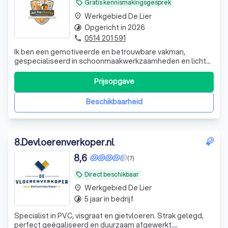
Gratis kennismakingsgesprek
local_offer
Werkgebied De Lier
place
Opgericht in 2026
timelapse
0514 201 591
phone
Ik ben een gemotiveerde en betrouwbare vakman,
gespecialiseerd in schoonmaakwerkzaamheden en lichte
klussen. Ik bied professionele schoonmaakdiensten aan
voor woningen, kantoren en andere ruimtes. Daarnaast
Prijsopgave
heb ik ervaring met het leggen van laminaat en
vloerwerkzaamheden, tuinonderhoud en lichte bu
Beschikbaarheid
8
.
Devloerenverkoper.nl
8,6
(7)
Direct beschikbaar
local_offer
Werkgebied De Lier
place
5 jaar in bedrijf
timelapse
Specialist in PVC, visgraat en gietvloeren. Strak gelegd,
perfect geëgaliseerd en duurzaam afgewerkt.