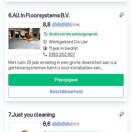
6
.
All In Floorsystems B.V.
8,8
(14)
Gratis eerste adviesgesprek
local_offer
Werkgebied De Lier
place
11 jaar in bedrijf
timelapse
0183 202 907
phone
Met ruim 25 jaar ervaring in een grote diversiteit aan o.a.
gietvloersystemen bent u voor installaties van
gietvloersystemen in de particuliere en zakelijke markt bij
ons op het juiste adres.
Prijsopgave
Beschikbaarheid
7
.
Just you cleaning
8,6
(17)