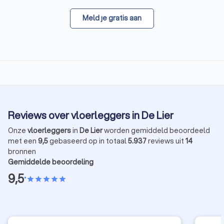
Meld je gratis aan
Reviews over vloerleggers in De Lier
Onze
vloerleggers
in
De Lier
worden gemiddeld beoordeeld
met een
9,5
gebaseerd op in totaal
5.937
reviews uit
14
bronnen
Gemiddelde beoordeling
9,5
•
star
star
star
star
star