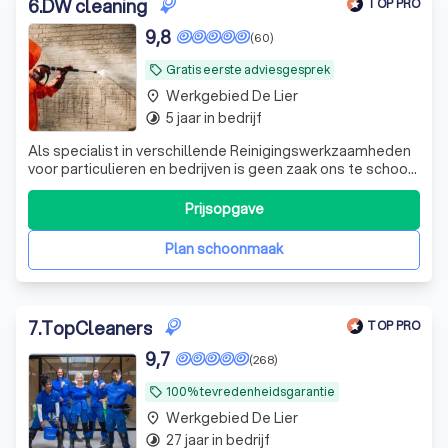
6
.
DW cleaning
TOP PRO
9,8
(60)
Gratis eerste adviesgesprek
local_offer
Werkgebied De Lier
place
5 jaar in bedrijf
timelapse
Als specialist in verschillende Reinigingswerkzaamheden
voor particulieren en bedrijven is geen zaak ons te schoon.
Wij zorgen ervoor dat uw woning of pand zijn waarde blijft
behouden. Met onze machines en tools zijn wij van alle
Prijsopgave
markten thuis. Van glasbewassing tot professioneel
reinigen en renovat
Plan schoonmaak
7
.
TopCleaners
TOP PRO
9,7
(268)
100% tevredenheidsgarantie
local_offer
Werkgebied De Lier
place
27 jaar in bedrijf
timelapse