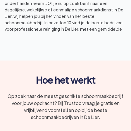
onder handen neemt. Of je nu op zoek bent naar een
dagelijkse, wekelijkse of eenmalige schoonmaakdienst in De
Lier, wij helpen jou bij het vinden van het beste
schoonmaakbedrijf. In onze top 10 vind je de beste bedrijven
voor professionele reiniging in De Lier, met een gemiddelde
Trustoo-score van 8.8. Wil je zelf een vergelijking maken?
bekijk de 1000+ reviews die andere gebruikers achterlieten of
vraag direct tot vier offertes aan bij schoonmaakbedrijven in
De Lier om kosten te vergelijken. Op deze manier vind je
eenvoudig een reinigingsbedrijf in De Lier dat bij jouw wensen
en budget past.
Hoe het werkt
Professionele schoonmaak voor particulieren
Zoek je reguliere huishoudelijke hulp in De Lier of een
Op zoek naar de meest geschikte schoonmaakbedrijf
eenmalige schoonmaak van je woning? Als particulier loont
voor jouw opdracht? Bij Trustoo vraag je gratis en
het om voor een professioneel schoonmaakbedrijf in De Lier
vrijblijvend voorstellen op bij de beste
te kiezen. Hier zijn enkele situaties waarin een
schoonmaakbedrijven in De Lier.
schoonmaakbedrijf uitkomst biedt:
Hulp in de huishouding
: Soms heb je net dat beetje
ondersteuning nodig met huishoudelijke taken. Een