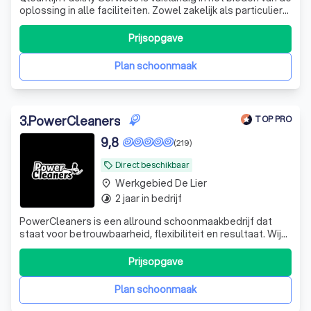
oplossing in alle faciliteiten. Zowel zakelijk als particulier
inzetbaar. Neemt u vrijblijvend contact op het team staat
voor u klaar.
Prijsopgave
Plan schoonmaak
3
.
PowerCleaners
TOP PRO
9,8
(219)
Direct beschikbaar
local_offer
Werkgebied De Lier
place
2 jaar in bedrijf
timelapse
PowerCleaners is een allround schoonmaakbedrijf dat
staat voor betrouwbaarheid, flexibiliteit en resultaat. Wij
helpen bedrijven en particulieren met alles van
schoonmaak tot specialistische klussen.
Prijsopgave
Plan schoonmaak