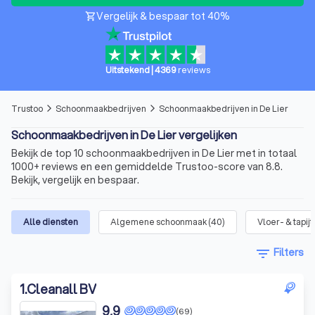
Vergelijk & bespaar tot 40%
shopping_cart
Uitstekend
|
4369
reviews
Trustoo
Schoonmaakbedrijven
Schoonmaakbedrijven in De Lier
arrow_forward_ios
arrow_forward_ios
Schoonmaakbedrijven in De Lier vergelijken
Bekijk de top 10 schoonmaakbedrijven in De Lier met in totaal
1000+ reviews en een gemiddelde Trustoo-score van 8.8.
Bekijk, vergelijk en bespaar.
Alle diensten
Algemene schoonmaak
(
40
)
Vloer- & tapi
filter_list
Filters
1
.
Cleanall BV
9,9
(69)