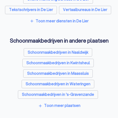
Tekstschrijvers in De Lier
Vertaalbureaus in De Lier
SEO-specialisten in De Lier
Toon meer diensten in De Lier
add
Grafisch ontwerpers in De Lier
Schoonmaakbedrijven in andere plaatsen
Reclamebureaus in De Lier
Accountants in De Lier
Schoonmaakbedrijven in Naaldwijk
Schoonmaakbedrijven in Kwintsheul
Schoonmaakbedrijven in Maassluis
Schoonmaakbedrijven in Wateringen
Schoonmaakbedrijven in 's-Gravenzande
Schoonmaakbedrijven in Monster
Toon meer plaatsen
add
Schoonmaakbedrijven in Hoek van Holland