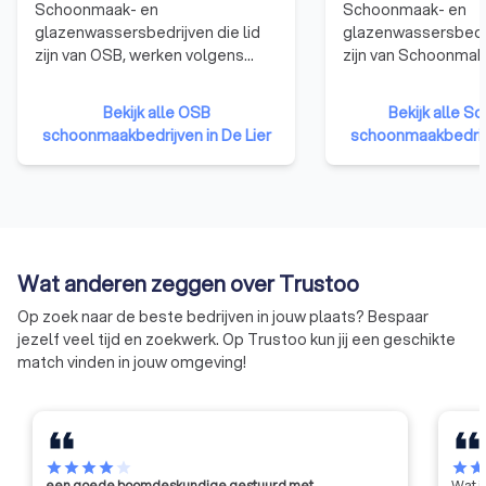
Schoonmaak- en
Schoonmaak- en
glazenwassersbedrijven die lid
glazenwassersbedrij
zijn van OSB, werken volgens
zijn van Schoonma
extra eisen op wettelijke regels.
Nederland zijn in he
Zij hebben het OSB-Keurmerk
het Keurmerk Schoo
Bekijk alle OSB
Bekijk alle S
dat kwaliteit en financiële
keurmerk staat voo
schoonmaakbedrijven in De Lier
schoonmaakbedrijv
betrouwbaarheid uitstraalt. Deze
professionaliteit en
bedrijven gaan netjes om met
betrouwbaarheid. D
dienstverlening, personeel en
houden zich aan we
administratie. Dit herkenbare
regelgeving, gaan 
keurmerk helpt opdrachtgevers
hun personeel en 
en de rest van Nederland
financiële en perso
Wat anderen zeggen over Trustoo
kwaliteit bij schoonmaak- en
administratie op or
glazenwasserbedrijven te
Op zoek naar de beste bedrijven in jouw plaats? Bespaar
herkennen.
jezelf veel tijd en zoekwerk. Op Trustoo kun jij een geschikte
match vinden in jouw omgeving!
star
star
star
star
star
star
sta
een goede boomdeskundige gestuurd met…
Wat j