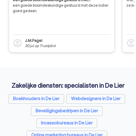
een goede boomdeskundige gestuurd met deze indier
ze be
goed gedaan.
J.M.Fagel
account_circle
account_circl
30 jul
op
Trustpilot
Zakelijke diensten: specialisten in De Lier
Boekhouders in De Lier
Webdesigners in De Lier
Beveiligingsbedrijven in De Lier
Incassobureaus in De Lier
Online marketing bureaus in De Lier