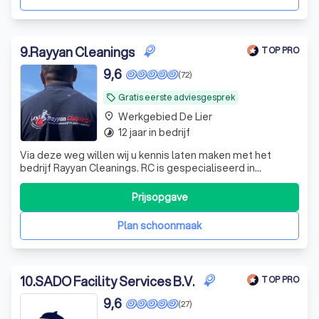
9
.
Rayyan Cleanings
TOP PRO
9,6
(72)
Gratis eerste adviesgesprek
local_offer
Werkgebied De Lier
place
12 jaar in bedrijf
timelapse
Via deze weg willen wij u kennis laten maken met het
bedrijf Rayyan Cleanings. RC is gespecialiseerd in
glazenwassen en schoonmaakwerkzaamheden. Perfecte
reiniging is een taak waaraan wij veel zorg besteden. Het
Prijsopgave
schoonhouden van een pand is tenslotte een vak. Graag
willen wij u onze diensten tegen e
Plan schoonmaak
10
.
SADO Facility Services B.V.
TOP PRO
9,6
(27)