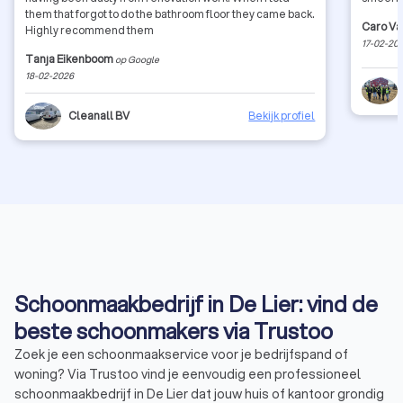
them that forgot to do the bathroom floor they came back.
Caro Va
Highly recommend them
17-02-20
Tanja Eikenboom
op Google
18-02-2026
Cleanall BV
Bekijk profiel
Schoonmaakbedrijf in De Lier: vind de
beste schoonmakers via Trustoo
Zoek je een schoonmaakservice voor je bedrijfspand of
woning? Via Trustoo vind je eenvoudig een professioneel
schoonmaakbedrijf in De Lier dat jouw huis of kantoor grondig