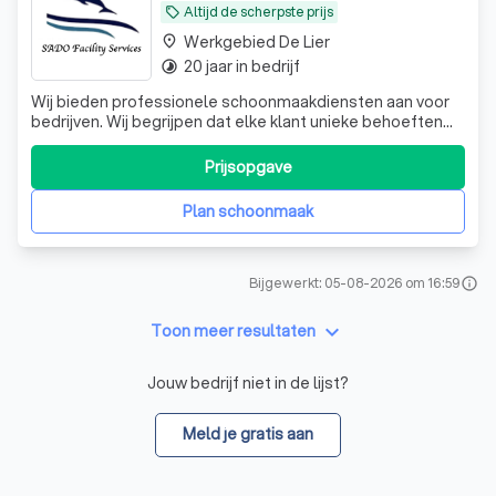
Altijd de scherpste prijs
local_offer
Werkgebied De Lier
place
20 jaar in bedrijf
timelapse
Wij bieden professionele schoonmaakdiensten aan voor
bedrijven. Wij begrijpen dat elke klant unieke behoeften
heeft en daarom bieden wij flexibele schoonmaak plannen
op maat.
Prijsopgave
Plan schoonmaak
Bijgewerkt: 05-08-2026 om 16:59
info
keyboard_arrow_down
Toon meer resultaten
Jouw bedrijf niet in de lijst?
Meld je gratis aan