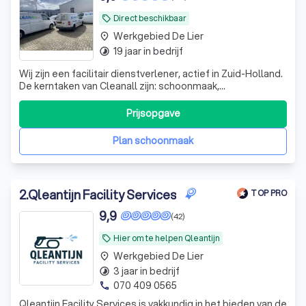
Direct beschikbaar
local_offer
Werkgebied De Lier
place
19 jaar in bedrijf
timelapse
Wij zijn een facilitair dienstverlener, actief in Zuid-Holland.
De kerntaken van Cleanall zijn: schoonmaak,
vloeronderhoud en glasbewassing die wij aanbieden in
particulieren en zakelijke omgevingen. De toegevoegde
Prijsopgave
waarde van Cleanall ligt in de veelzijdigheid van de
dienstverlening: schoonmaakonder
Plan schoonmaak
2
.
Qleantijn Facility Services
TOP PRO
9,9
(42)
Hier om te helpen Qleantijn
local_offer
Werkgebied De Lier
place
3 jaar in bedrijf
timelapse
070 409 0565
phone
Qleantijn Facility Services is vakkundig in het bieden van de