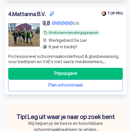
4
.
Mattanna B.V.
TOP PRO
9,8
(23)
Gratis kennismakingsgesprek
local_offer
Werkgebied De Lier
place
6 jaar in bedrijf
timelapse
Professioneel schoonmaakonderhoud & glasbewassing
voor bedrijven en VvE’s met vaste medewerkers,
duidelijke afspraken en hoogwaardige kwaliteit. Uw pand
blijft representatief, verzorgd en fris.
Prijsopgave
Plan schoonmaak
Tip! Leg uit waar je naar op zoek bent
Wij helpen je de beste en beschikbare
schoonmaakbedrijven te vinden.