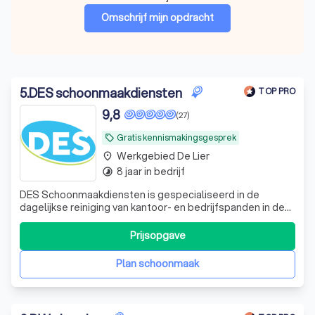
Omschrijf mijn opdracht
5
.
DES schoonmaakdiensten
TOP PRO
9,8
(27)
Gratis kennismakingsgesprek
local_offer
Werkgebied De Lier
place
8 jaar in bedrijf
timelapse
DES Schoonmaakdiensten is gespecialiseerd in de
dagelijkse reiniging van kantoor- en bedrijfspanden in de
regio Zuid-Holland.
Prijsopgave
Plan schoonmaak