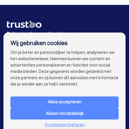
Schoonmaakbedrijven in Rozenburg (ZH)
Schoonmaakbedrijven in Delft
Schoonmaakbedrijven in Rijswijk
De beste schoonmaakbedrijven voor jou
Wij gebruiken cookies
Schoonmaakbedrijven in Amsterdam
info@trustoo.nl
Om je beter en persoonlijker te helpen, analyseren we
Schoonmaakbedrijven in Rotterdam
het websiteverkeer. Hiermee kunnen we content en
advertenties personaliseren en functies voor social
Schoonmaakbedrijven in Den Haag
media bieden. Deze gegevens worden gedeeld met
onze partners en zij kunnen dit aanvullen met informatie
Schoonmaakbedrijven in Utrecht
keyboard_arrow_down
VOOR PARTICULIEREN
die je eerder aan ze hebt verstrekt.
Schoonmaakbedrijven in Eindhoven
keyboard_arrow_down
VOOR BEDRIJVEN
Schoonmaakbedrijven in Tilburg
Alles accepteren
keyboard_arrow_down
OVER TRUSTOO
Schoonmaakbedrijven in Groningen
Alleen noodzakelijk
LAND
Nederland
Schoonmaakbedrijven in Almere
Voorkeuren beheren
België