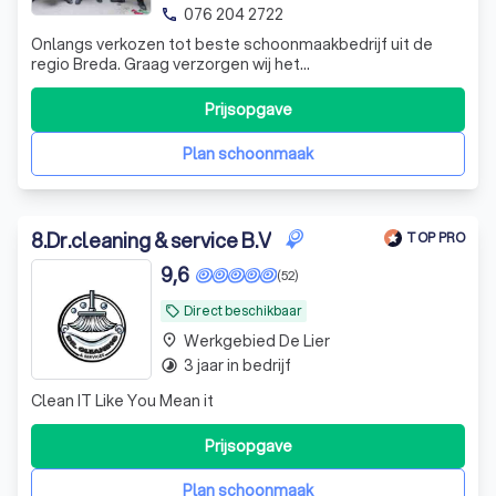
076 204 2722
phone
Onlangs verkozen tot beste schoonmaakbedrijf uit de
regio Breda. Graag verzorgen wij het
schoonmaakonderhoud in je woning of bedrijfspand.
Neem je contact met ons op? Wij staan voor je klaar!
Prijsopgave
Plan schoonmaak
8
.
Dr.cleaning & service B.V
TOP PRO
9,6
(52)
Direct beschikbaar
local_offer
Werkgebied De Lier
place
3 jaar in bedrijf
timelapse
Clean IT Like You Mean it
Prijsopgave
Plan schoonmaak