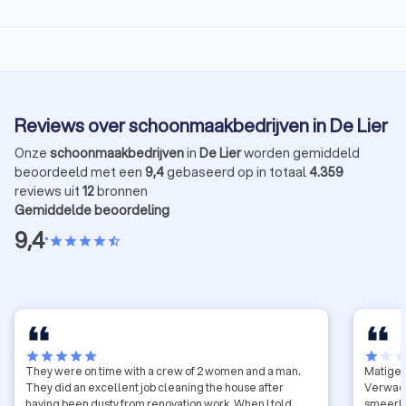
Reviews over schoonmaakbedrijven in De Lier
Onze
schoonmaakbedrijven
in
De Lier
worden gemiddeld
beoordeeld met een
9,4
gebaseerd op in totaal
4.359
reviews uit
12
bronnen
Gemiddelde beoordeling
9,4
•
star
star
star
star
star_half
star
star
star
star
star
star
star
sta
They were on time with a crew of 2 women and a man.
Matige 
They did an excellent job cleaning the house after
Verwach
having been dusty from renovation work. When I told
smeerb