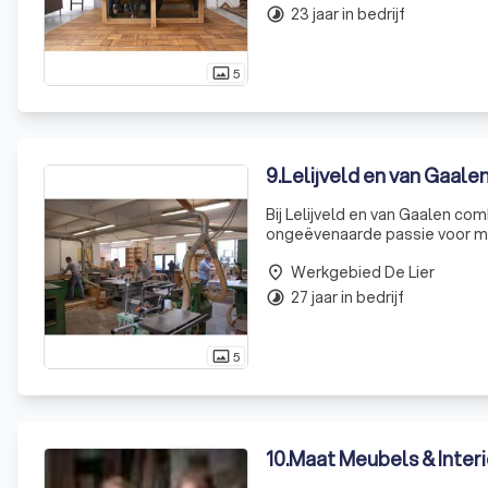
23 jaar in bedrijf
timelapse
5
photo_size_select_actual
9
.
Lelijveld en van Gaal
Bij Lelijveld en van Gaalen c
ongeëvenaarde passie voor m
specialiseert zich in het creë
Werkgebied De Lier
maar ook estheti
place
27 jaar in bedrijf
timelapse
5
photo_size_select_actual
10
.
Maat Meubels & Interi