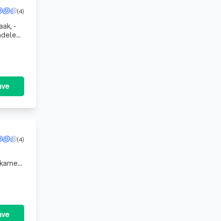
(4)
ak, -
andelen
jbli
ave
(4)
pkamer
 uw
ave