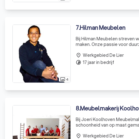
7
.
Hilman Meubelen
Bij Hilman Meubelen streven w
maken. Onze passie voor duurz
ontwerpen en vervaardigen. Me
Werkgebied De Lier
uitmuntende afwerki
place
17 jaar in bedrijf
timelapse
4
photo_size_select_actual
8
.
Meubelmakerij Koolh
Bij Joeri Koolhoven Meubelmak
schoonheid van op maat gemaa
creativiteit en precisie, waar
Werkgebied De Lier
ons in het
place