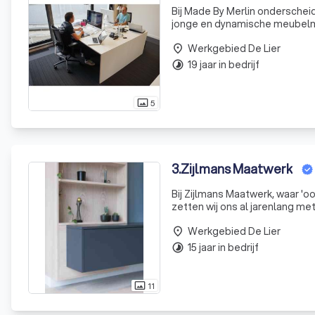
Bij Made By Merlin onderschei
jonge en dynamische meubelm
onder het motto "Modern In Am
Werkgebied De Lier
gema
place
19 jaar in bedrijf
timelapse
5
photo_size_select_actual
3
.
Zijlmans Maatwerk
Bij Zijlmans Maatwerk, waar 'oog
zetten wij ons al jarenlang met
het creëren van op maat gemaa
Werkgebied De Lier
place
15 jaar in bedrijf
timelapse
11
photo_size_select_actual