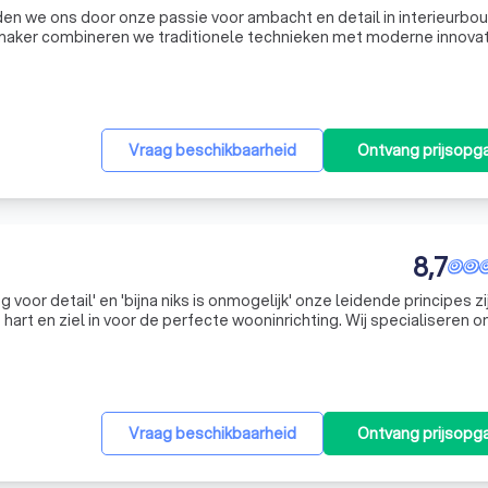
den we ons door onze passie voor ambacht en detail in interieurbou
aker combineren we traditionele technieken met moderne innova
bacht". Onze expertise strekt zich uit van het vervaardigen van o
Vraag beschikbaarheid
Ontvang prijsopg
8,7
 voor detail' en 'bijna niks is onmogelijk' onze leidende principes zi
 hart en ziel in voor de perfecte wooninrichting. Wij specialiseren on
kte meubelstukken die naadloos aansluiten bij uw persoonlij
Vraag beschikbaarheid
Ontvang prijsopg