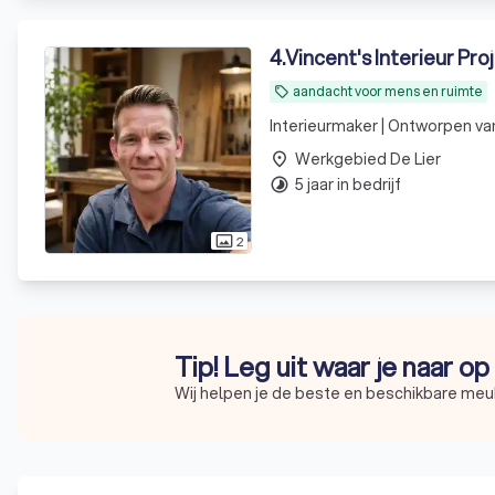
4
.
Vincent's Interieur Pro
aandacht voor mens en ruimte
local_offer
Interieurmaker | Ontworpen v
Werkgebied De Lier
place
5 jaar in bedrijf
timelapse
2
photo_size_select_actual
Tip! Leg uit waar je naar o
Wij helpen je de beste en beschikbare meu