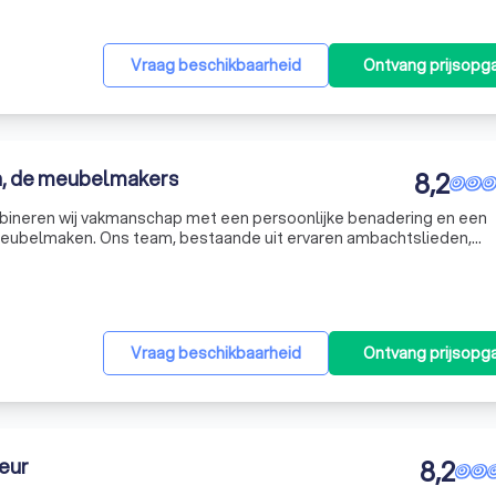
Vraag beschikbaarheid
Ontvang prijsopg
en, de meubelmakers
8,2
ombineren wij vakmanschap met een persoonlijke benadering en een
eubelmaken. Ons team, bestaande uit ervaren ambachtslieden,
ren van op maat gemaakte meubelstukken die niet alleen functioneel
Vraag beschikbaarheid
Ontvang prijsopg
eur
8,2