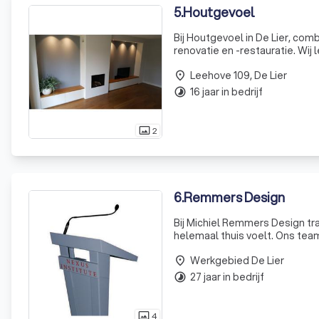
5
.
Houtgevoel
Bij Houtgevoel in De Lier, co
renovatie en -restauratie. Wij
we als een uniek kunstwerk, a
Leehove 109, De Lier
place
16 jaar in bedrijf
timelapse
2
photo_size_select_actual
6
.
Remmers Design
Bij Michiel Remmers Design tra
helemaal thuis voelt. Ons te
of zelfs schuur om te toveren i
Werkgebied De Lier
place
27 jaar in bedrijf
timelapse
4
photo_size_select_actual