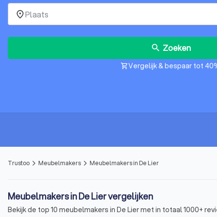
place
Zoeken
search
Vergelijk & bespaar tot 40
shopping_cart
Trustoo
Meubelmakers
Meubelmakers in De Lier
arrow_forward_ios
arrow_forward_ios
Meubelmakers in De Lier vergelijken
Bekijk de top 10 meubelmakers in De Lier met in totaal 1000+ rev