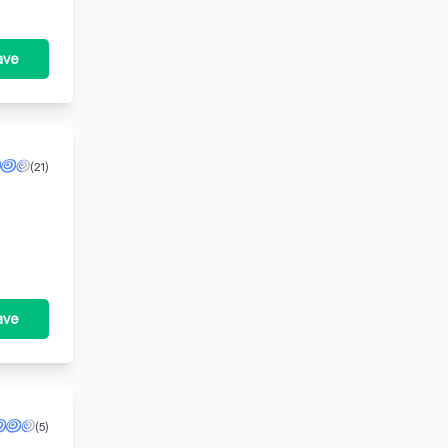
ave
(21)
 zijn,
ave
(5)