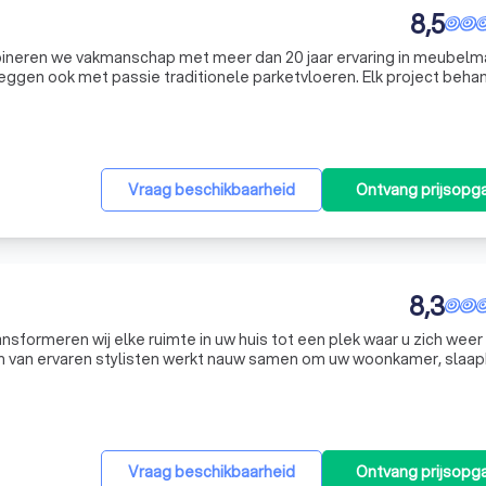
8,5
mbineren we vakmanschap met meer dan 20 jaar ervaring in meubelma
 leggen ook met passie traditionele parketvloeren. Elk project beh
fgestemd op uw persoonlijke wensen. Neem contact op voor een vri
Vraag beschikbaarheid
Ontvang prijsopg
8,3
nsformeren wij elke ruimte in uw huis tot een plek waar u zich weer
am van ervaren stylisten werkt nauw samen om uw woonkamer, slaa
n lijn met uw persoonlijke smaak. Wij kijken met een frisse blik naar
Vraag beschikbaarheid
Ontvang prijsopg