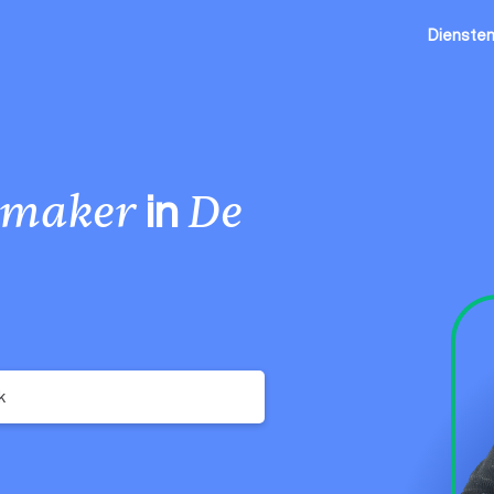
Dienste
in
lmaker
De
k