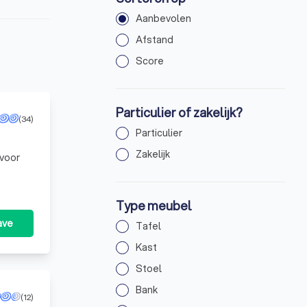
Aanbevolen
Afstand
Score
Particulier of zakelijk?
(34)
Particulier
Zakelijk
 voor
Type meubel
ave
Tafel
Kast
Stoel
Bank
(12)