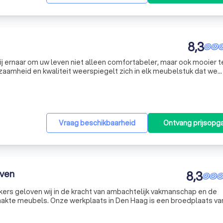
8,3
ij ernaar om uw leven niet alleen comfortabeler, maar ook mooier t
aamheid en kwaliteit weerspiegelt zich in elk meubelstuk dat we
t een scherp oog voor detail en een onwrikbare toewijding aan
Vraag beschikbaarheid
Ontvang prijsopg
oven
8,3
ers geloven wij in de kracht van ambachtelijk vakmanschap en de
kte meubels. Onze werkplaats in Den Haag is een broedplaats va
 elk meubelstuk met zorg en aandacht wordt vervaardigd. Wij special