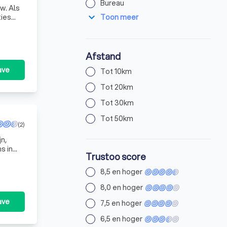
Bureau
w. Als
expand_more
Toon meer
ties
p maat
Afstand
ave
Tot 10km
Tot 20km
Tot 30km
Tot 50km
(2)
jn,
s in
Trustoo score
8,5 en hoger
8,0 en hoger
ave
7,5 en hoger
6,5 en hoger