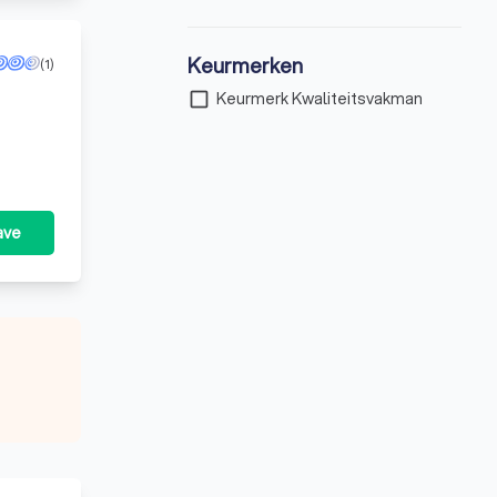
Keurmerken
(1)
check_box_outline_blank
Keurmerk Kwaliteitsvakman
ave