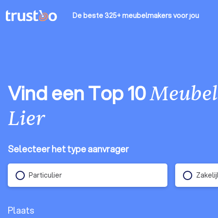
De beste 325+ meubelmakers
voor jou
Vind een Top 10
Meube
Lier
Selecteer het type aanvrager
Particulier
Zakelij
Plaats