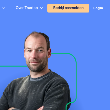
Bedrijf aanmelden
n
Over Trustoo
Login