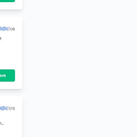
(4)
e
ave
(11)
n
iseren