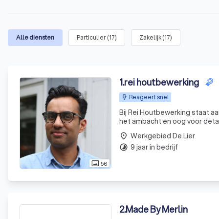
Alle diensten
Particulier
(
17
)
Zakelijk
(
17
)
1
.
rei houtbewerking
Reageert snel
Bij Rei Houtbewerking staat a
het ambacht en oog voor detail
Werkgebied De Lier
place
9 jaar in bedrijf
timelapse
56
photo_size_select_actual
2
.
Made By Merlin