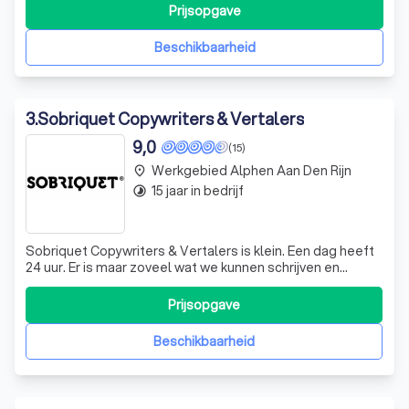
samenwerking!
"
Prijsopgave
Beschikbaarheid
3
.
Sobriquet Copywriters & Vertalers
9,0
(15)
Werkgebied Alphen Aan Den Rijn
place
15 jaar in bedrijf
timelapse
Sobriquet Copywriters & Vertalers is klein. Een dag heeft
24 uur. Er is maar zoveel wat we kunnen schrijven en
vertalen. Dat betekent dat we keuzes moeten maken. We
willen schrijven. Bedenken. Creëren. We zijn geen
Prijsopgave
managers. We zijn ambachtslieden. En we willen eer van
ons werk. Net als het sel
Beschikbaarheid