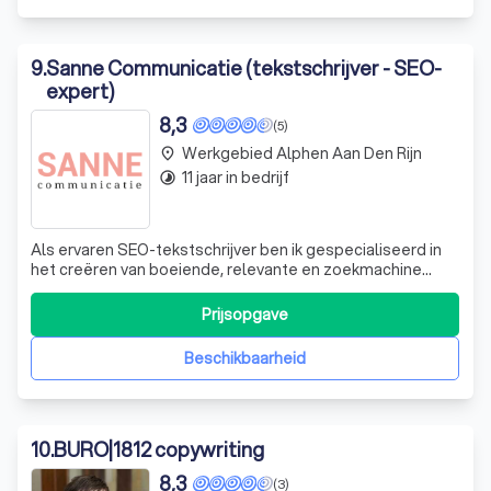
9
.
Sanne Communicatie (tekstschrijver - SEO-
expert)
8,3
(5)
Werkgebied Alphen Aan Den Rijn
place
11 jaar in bedrijf
timelapse
Als ervaren SEO-tekstschrijver ben ik gespecialiseerd in
het creëren van boeiende, relevante en zoekmachine
geoptimaliseerde teksten. Ik werk voornamelijk vanuit mijn
thuiskantoor in Roelofarendsveen, maar als freelancer kan
Prijsopgave
ik overal werken waar wifi is. Mijn diensten variëren van het
schrijven van
Beschikbaarheid
10
.
BURO|1812 copywriting
8,3
(3)