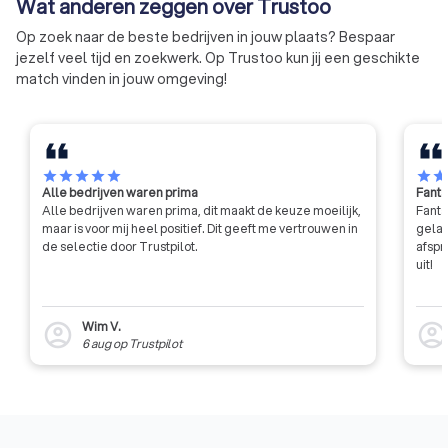
Wat anderen zeggen over Trustoo
Op zoek naar de beste bedrijven in jouw plaats? Bespaar
jezelf veel tijd en zoekwerk. Op Trustoo kun jij een geschikte
match vinden in jouw omgeving!
star
star
star
star
star
star
sta
Alle bedrijven waren prima
Fanta
Alle bedrijven waren prima, dit maakt de keuze moeilijk,
Fanta
maar is voor mij heel positief. Dit geeft me vertrouwen in
gelat
de selectie door Trustpilot.
afspr
uit!
Wim V.
account_circle
account_circl
6 aug
op
Trustpilot