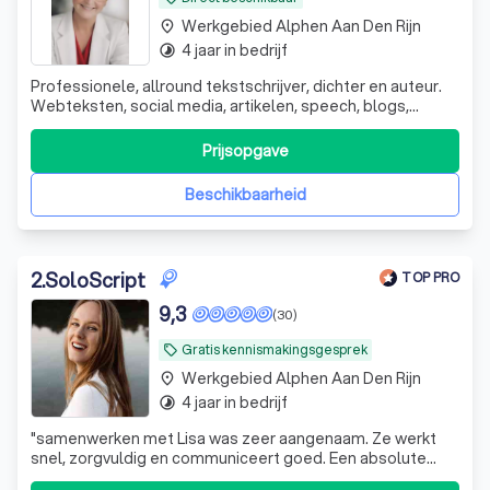
Werkgebied Alphen Aan Den Rijn
place
4 jaar in bedrijf
timelapse
Professionele, allround tekstschrijver, dichter en auteur.
Webteksten, social media, artikelen, speech, blogs,
columns, nieuwsbrieven etc. Ervaring en samenwerking
met uitgeverij.
Prijsopgave
Beschikbaarheid
2
.
SoloScript
TOP PRO
9,3
(30)
Gratis kennismakingsgesprek
local_offer
Werkgebied Alphen Aan Den Rijn
place
4 jaar in bedrijf
timelapse
"
samenwerken met Lisa was zeer aangenaam. Ze werkt
snel, zorgvuldig en communiceert goed. Een absolute
aanrader voor wie op zoek is naar uitstekende