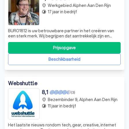
Werkgebied Alphen Aan Den Rijn
place
17 jaar in bedrijf
timelapse
BURO1812 is uw betrouwbare partner in het creëren van
een sterk merk. Wij begrijpen dat aantrekkelijk zijn en
blijven voor alle belanghebbenden cruciaal is voor uw
bedrijf. Daarom helpen wij u om mensen te overtuigen dat
Prijsopgave
ze hun eigen doelen kunnen realiseren door voor u te
kiezen. Wij geloven dat ge
Beschikbaarheid
Webshuttle
8,1
(3)
Bezembinder 9, Alphen Aan Den Rijn
place
11 jaar in bedrijf
timelapse
Het laatste nieuws rondom tech, gear, creative, internet