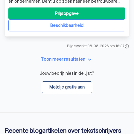
en ondernemen. Bent u op zoek naar een betrouwbare
partner die u kan voorzien van een complete website? Bij
Webshuttle verzorgen wij uw complete website tegen
Prijsopgave
een aantrekkelijk tarief. U heeft nu al een complete
website vanaf 250 euro!
Beschikbaarheid
Bijgewerkt: 08-08-2026 om 16:37
info
keyboard_arrow_down
Toon meer resultaten
Jouw bedrijf niet in de lijst?
Meld je gratis aan
Recente blogartikelen over tekstschrijvers