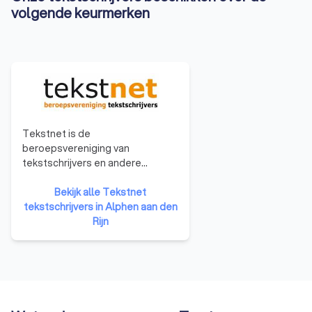
volgende keurmerken
Tekstnet is de
beroepsvereniging van
tekstschrijvers en andere
tekstprofessionals in Nederland
en Vlaanderen. Ons doel is om
Bekijk alle Tekstnet
tekstschrijvers te
tekstschrijvers in Alphen aan den
professionaliseren en collegiaal
Rijn
contact tussen leden te
stimuleren. Tekstnet is
opgericht in 1990 en bestaat dus
al meer dan een kwarteeuw. Er
hebben zich nu zo’n 350 leden bij
de vereniging aangesloten.