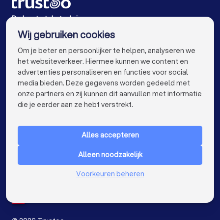
Tekstschrijvers in Lisse
De beste tekstschrijvers voor jou
Wij gebruiken cookies
Tekstschrijvers in Amsterdam
info@trustoo.nl
Om je beter en persoonlijker te helpen, analyseren we
Tekstschrijvers in Rotterdam
het websiteverkeer. Hiermee kunnen we content en
advertenties personaliseren en functies voor social
Tekstschrijvers in Den Haag
media bieden. Deze gegevens worden gedeeld met
onze partners en zij kunnen dit aanvullen met informatie
Tekstschrijvers in Utrecht
keyboard_arrow_down
VOOR PARTICULIEREN
die je eerder aan ze hebt verstrekt.
Tekstschrijvers in Eindhoven
keyboard_arrow_down
VOOR BEDRIJVEN
Tekstschrijvers in Tilburg
Alles accepteren
keyboard_arrow_down
OVER TRUSTOO
Tekstschrijvers in Groningen
Alleen noodzakelijk
LAND
Nederland
Tekstschrijvers in Almere
Tekstschrijvers in Breda
Voorkeuren beheren
België
Duitsland
Tekstschrijvers in Nijmegen
Spanje
Tekstschrijvers in Enschede