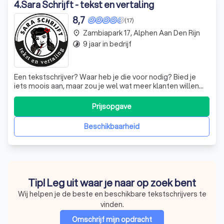
4
.
Sara Schrijft - tekst en vertaling
8,7
(17)
Zambiapark 17, Alphen Aan Den Rijn
place
9 jaar in bedrijf
timelapse
Een tekstschrijver? Waar heb je die voor nodig? Bied je
iets moois aan, maar zou je wel wat meer klanten willen
trekken? Om mensen van je product of dienst te
overtuigen is alleen informatie geven niet genoeg.
Prijsopgave
Informatie krijgen mensen de hele dag door. Het gaat het
ene oor in en het andere oor
Beschikbaarheid
Tip! Leg uit waar je naar op zoek bent
Wij helpen je de beste en beschikbare tekstschrijvers te
vinden.
Omschrijf mijn opdracht