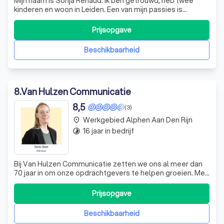
Mijn naam is Sonja Renaud. Ik ben getrouwd, heb twee
kinderen en woon in Leiden. Een van mijn passies is
geschiedenis. Daarom koos ik voor de studie
Geschiedenis aan de Universiteit Leiden en deze heb ik
Prijsopgave
ook afgerond. Daarna heb ik eerst een aantal jaren bij de
bekende Leidse boekhandel Kooyker gewe
Beschikbaarheid
8
.
Van Hulzen Communicatie
8,5
(3)
Werkgebied Alphen Aan Den Rijn
place
16 jaar in bedrijf
timelapse
Bij Van Hulzen Communicatie zetten we ons al meer dan
70 jaar in om onze opdrachtgevers te helpen groeien. Met
een team van twintig professionals combineren we
strategie, creatie en content om effectieve
Prijsopgave
communicatie te realiseren. Onze rijke geschiedenis
begon in 1950, toen Kick van Hulzen het eers
Beschikbaarheid