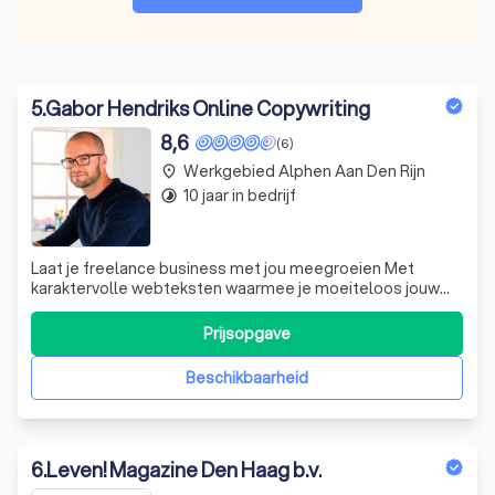
5
.
Gabor Hendriks Online Copywriting
8,6
(6)
Werkgebied Alphen Aan Den Rijn
place
10 jaar in bedrijf
timelapse
Laat je freelance business met jou meegroeien Met
karaktervolle webteksten waarmee je moeiteloos jouw
favoriete klanten aantrekt Leuke klanten die op jou
afkomen Je wilt een website die klanten aantrekt. Léuke
Prijsopgave
klanten die je energie geven. Die voor jou in de rij staan,
omdat jij precies bent wat z
Beschikbaarheid
6
.
Leven! Magazine Den Haag b.v.