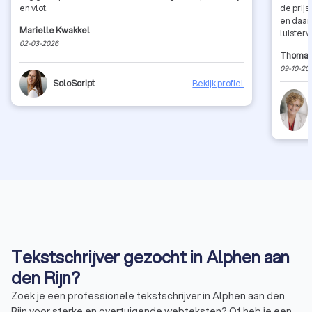
en vlot.
de prijs
en daar
Marielle Kwakkel
luister
02-03-2026
Thomas
09-10-20
SoloScript
Bekijk profiel
Tekstschrijver gezocht in Alphen aan
den Rijn?
Zoek je een professionele tekstschrijver in Alphen aan den
Rijn voor sterke en overtuigende webteksten? Of heb je een