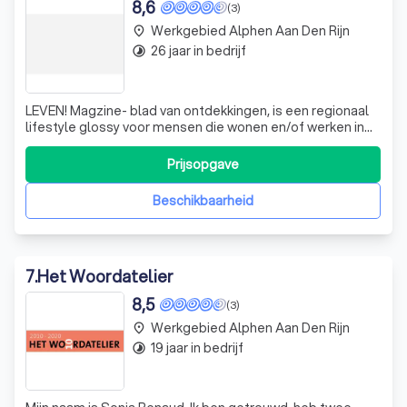
8,6
(3)
Werkgebied Alphen Aan Den Rijn
place
26 jaar in bedrijf
timelapse
LEVEN! Magzine- blad van ontdekkingen, is een regionaal
lifestyle glossy voor mensen die wonen en/of werken in
de regio Haaglanden. Met aandacht voor bijzondere
mensen, projecten, plekken en producten, brengen we
Prijsopgave
een inspirerende en onderhoudende mix van verhalen die
dichtbij de lezer staan. Met ee
Beschikbaarheid
7
.
Het Woordatelier
8,5
(3)
Werkgebied Alphen Aan Den Rijn
place
19 jaar in bedrijf
timelapse