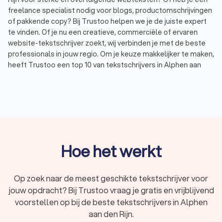
freelance specialist nodig voor blogs, productomschrijvingen
of pakkende copy? Bij Trustoo helpen we je de juiste expert
te vinden. Of je nu een creatieve, commerciële of ervaren
website-tekstschrijver zoekt, wij verbinden je met de beste
professionals in jouw regio. Om je keuze makkelijker te maken,
heeft Trustoo een top 10 van tekstschrijvers in Alphen aan
den Rijn samengesteld. Deze experts zijn ervaren, deskundig
en beoordeeld met een uitstekende Trustoo-score van 8.8.
Zo kies je eenvoudig de tekstschrijver die perfect aansluit bij
jouw wensen en behoeften.
Wat doet een tekstschrijver in Alphen aan
Hoe het werkt
den Rijn?
Een tekstschrijver helpt bedrijven en ondernemers met het
Op zoek naar de meest geschikte tekstschrijver voor
creëren van pakkende en effectieve webteksten. Deze
jouw opdracht? Bij Trustoo vraag je gratis en vrijblijvend
teksten vergroten niet alleen de online zichtbaarheid, maar
stimuleren ook conversies en klantbetrokkenheid. Heb je een
voorstellen op bij de beste tekstschrijvers in Alphen
frisse, overtuigende tekst nodig of wil je bestaande content
aan den Rijn.