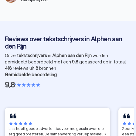
verschil. Schrijven is voor mij en voor veel collega’s
niet alleen maar een kwestie van woorden op papier
zetten. Het is het vertalen van een gevoel, van een
bedoeling, van diepgang. Alleen zo kan een
boodschap overgebracht worden die niet alleen
gelezen, maar ook gevoeld wordt. Dat is precies
Reviews over tekstschrijvers in Alphen aan
waar AI nog altijd tekortschiet.
den Rijn
Onze
tekstschrijvers
in
Alphen aan den Rijn
worden
gemiddeld beoordeeld met een
9,8
gebaseerd op in totaal
418
reviews uit
8
bronnen
Gemiddelde beoordeling
9,8
•
star
star
star
star
star
star
star
star
star
star
star
star
sta
Lisa heeft goede advertenties voor me geschreven die
Zeer ku
erg goed presteren. De samenwerking verliep makkelijk
een stap